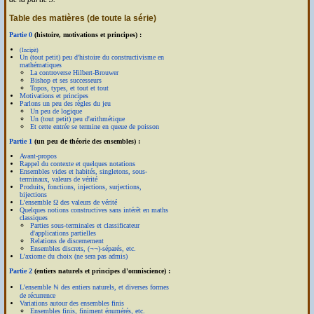
Table des matières (de toute la série)
Partie 0
(histoire, motivations et principes) :
(Incipit)
Un (tout petit) peu d'histoire du constructivisme en
mathématiques
La controverse Hilbert-Brouwer
Bishop et ses successeurs
Topos, types, et tout et tout
Motivations et principes
Parlons un peu des règles du jeu
Un peu de logique
Un (tout petit) peu d'arithmétique
Et cette entrée se termine en queue de poisson
Partie 1
(un peu de théorie des ensembles) :
Avant-propos
Rappel du contexte et quelques notations
Ensembles vides et habités, singletons, sous-
terminaux, valeurs de vérité
Produits, fonctions, injections, surjections,
bijections
L'ensemble Ω des valeurs de vérité
Quelques notions constructives sans intérêt en maths
classiques
Parties sous-terminales et classificateur
d'applications partielles
Relations de discernement
Ensembles discrets, (¬¬)-séparés, etc.
L'axiome du choix (ne sera pas admis)
Partie 2
(entiers naturels et principes d'omniscience) :
L'ensemble ℕ des entiers naturels, et diverses formes
de récurrence
Variations autour des ensembles finis
Ensembles finis, finiment énumérés, etc.