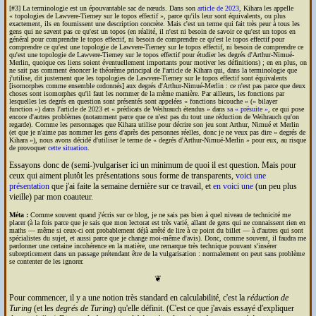
[#3] La terminologie est un épouvantable sac de nœuds. Dans son
article de 2023
, Kihara les appelle
topologies de Lawvere-Tierney sur le topos effectif
, parce qu'ils leur sont équivalents, ou plus
exactement, ils en fournissent une description concrète. Mais c'est un terme qui fait très peur à tous les
gens qui ne savent pas ce qu'est un topos (en réalité, il n'est ni besoin de savoir ce qu'est un topos en
général pour comprendre le topos effectif, ni besoin de comprendre ce qu'est le topos effectif pour
comprendre ce qu'est une topologie de Lawvere-Tierney sur le topos effectif, ni besoin de comprendre ce
qu'est une topologie de Lawvere-Tierney sur le topos effectif pour étudier les degrés d'Arthur-Nimué-
Merlin, quoique ces liens soient éventuellement importants pour motiver les définitions) ; en en plus, on
ne sait pas comment énoncer le théorème principal de l'article de Kihara qui, dans la terminologie que
j'utilise, dit justement que les topologies de Lawvere-Tierney sur le topos effectif sont équivalents
[isomorphes comme ensemble ordonnés] aux degrés d'Arthur-Nimué-Merlin : ce n'est pas parce que deux
choses sont isomorphes qu'il faut les nommer de la même manière. Par ailleurs, les fonctions par
lesquelles les degrés en question sont présentés sont appelées
fonctions bicouche
(
bilayer
function
) dans l'article de 2023 et
prédicats de Weihrauch étendus
dans
sa « présuite »
, ce qui pose
encore d'autres problèmes (notamment parce que ce n'est pas du tout une réduction de Weihrauch qu'on
regarde). Comme les personnages que Kihara utilise pour décrire son jeu sont Arthur, Nimué et Merlin
(et que je n'aime pas nommer les gens d'après des personnes réelles, donc je ne veux pas dire
degrés de
Kihara
), nous avons décidé d'utiliser le terme de
degrés d'Arthur-Nimué-Merlin
pour eux, au risque
de provoquer
cette situation
.
Essayons donc de (semi-)vulgariser ici un minimum de quoi il est question. Mais pour
ceux qui aiment plutôt les présentations sous forme de transparents,
voici une
présentation
que j'ai faite la semaine dernière sur ce travail, et
en voici une
(un peu plus
vieille) par mon coauteur.
Méta :
Comme souvent quand j'écris sur ce blog, je ne sais pas bien à quel niveau de technicité me
placer (à la fois parce que je sais que mon lectorat est très varié, allant de gens qui ne connaissent rien en
maths — même si ceux-ci ont probablement déjà arrêté de lire à ce point du billet — à d'autres qui sont
spécialistes du sujet, et aussi parce que je change moi-même d'avis). Donc, comme souvent, il faudra me
pardonner une certaine incohérence en la matière, une remarque très technique pouvant s'insérer
subrepticement dans un passage prétendant être de la vulgarisation : normalement on peut sans problème
se contenter de les ignorer.
❦
Pour commencer, il y a une notion très standard en calculabilité, c'est la
réduction de
Turing
(et les
degrés de Turing
) qu'elle définit. (C'est ce que j'avais essayé d'expliquer