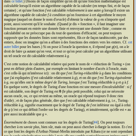
dans
ce billet
.) Disons de façon simplifiée qu'on dit qu'une fonction mathématique est
calculable
lorsqu'il existe un algorithme capable de la calculer (en temps fini, et de façon
certaine) ; et qu'une fonction
f
est calculable
relativement
à une autre
g
lorsqu'il existe un
algorithme capable de calculer
f
à condition
qu'on fournisse à cet algorithme le moyen
magique (auquel on donne le nom d'
oracle
) d'obtenir la valeur de
g
en n'importe quel
point, aussi souvent qu'il le souhaite. (Quand je dis
fonction
, il faut imaginer une
fonction prenant en entrée une donnée finie et renvoyant une donnée finie ; comme en
calculabilité on ne préoccupe pas du tout de questions d'efficacité, on peut toujours
supposée que les données finies sont représentées, fût-ce de façon tarabiscotée, par des
entiers, donc on imagine qu'on a affaire à des fonctions des entiers vers les entiers. Cf.
cet
autre billet
pour les bases.) Si on pose à l'oracle la question
n
, il répond par
g
(
n
), on a le
droit de faire ça autant qu'on veut, et tout ce qu'on peut calculer par un algorithme utilisant
un tel oracle est dit calculable relativement à
g
.
C'est cette notion de calculabilité relative qui porte le nom de
réduction de Turing
(on
peut en définir plein d'autres, par exemple en limitant le nombre d'accès à l'oracle, mais
c'est celle-là qui m'intéresse ici) : on dit que
f
est
Turing-réductible
à
g
dans les conditions
que j'ai expliquées (
f
est calculable relativement à
g
), et on dit que
f
est
Turing-équivalente
à
g
, ou qu'elles ont le même
degré de Turing
, lorsque
f
est Turing-réductible à
g
et
g
à
f
.
En quelque sorte, le degrés de Turing d'une fonction est une mesure d'
incalculabilité
: si
f
est calculable, son degré de Turing est
0
(le plus petit possible, celui qui ne nécessite
aucun oracle, ou, ce qui revient au même, un oracle qui répond toujours 0 donc rien
d'utile) ; et de façon plus générale, dire que
f
est calculable relativement à
g
, i.e., Turing-
réductible à
g
, signifie exactement que le degré de Turing de
f
est inférieur ou égal à celui
de
g
(c'est ce qui définit l'ordre sur les degrés de Turing), et intuitivement, qu'elle est « au
pire aussi incalculable que
g
».
Énormément
de choses sont connues sur les degrés de Turing[
#4
]. On peut toujours
chercher à en savoir plus, bien sûr, mais on peut aussi chercher à élargir la notion. Et c'est
ce que font les degrés d'Arthur-Nimué-Merlin introduits par Kihara (ce ne sont cependant