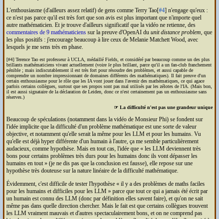
L'enthousiasme (d'ailleurs assez relatif) de gens comme Terry Tao[
#4
] n'engage qu'eux :
ce n'est pas parce qu'il est très fort que son avis est plus important que n'importe quel
autre mathématicien. Et je trouve d'ailleurs significatif que la vidéo ne retienne, des
commentaires de 9 mathématiciens
sur la preuve d'Open
AI
du
unit distance problem
, que
les plus positifs : j'encourage beaucoup à lire ceux de Melanie Matchett Wood, avec
lesquels je me sens très en phase.
[#4] Terence Tao est professeur à
UCLA
, médaillé Fields, et considéré par beaucoup comme un des plus
brillants mathématiciens vivant actuellement (voire
le
plus brillant, parce qu'il a un fan-club franchement
pénible ; mais indiscutablement il est très fort pour résoudre des problèmes, et aussi capable de
comprendre un nombre impressionnant de domaines différents des mathématiques). Il fait preuve d'un
certain enthousiasme pour le rôle que les
IA
vont jouer dans l'avenir des mathématiques, ce qui agace
parfois certains collègues, surtout que ses propos sont pas mal utilisés par les zélotes de l'
IA
. (Mais bon,
il est aussi signataire de la déclaration de Leiden, donc ce n'est certainement pas un enthousiasme sans
réserves.)
☞ La difficulté n'est pas une grandeur unique
Beaucoup de spéculations (notamment dans la vidéo de Monsieur Phi) se fondent sur
l'idée implicite que la difficulté d'un problème mathématique est une sorte de valeur
objective, et notamment qu'elle serait la même pour les
LLM
et pour les humains. Vu
qu'elle est déjà hyper différente d'un humain à l'autre, ça me semble particulièrement
audacieux, comme hypothèse. Mais en tout cas, l'idée que
les
LLM
deviennent très
bons pour certains problèmes très durs pour les humains donc ils vont dépasser les
humains en tout
(je ne dis pas que la conclusion est fausse), elle repose sur une
hypothèse très douteuse sur la nature linéaire de la difficulté mathématique.
Évidemment, c'est difficile de tester l'hypothèse
il y a des problèmes de maths faciles
pour les humains et difficiles pour les
LLM
parce que tout ce qui a jamais été écrit par
un humain est connu des
LLM
(donc par définition elles savent faire), et qu'on ne sait
même pas dans quelle direction chercher. Mais le fait est que certains collègues trouvent
les
LLM
vraiment mauvais et d'autres spectaculairement bons, et on ne comprend pas