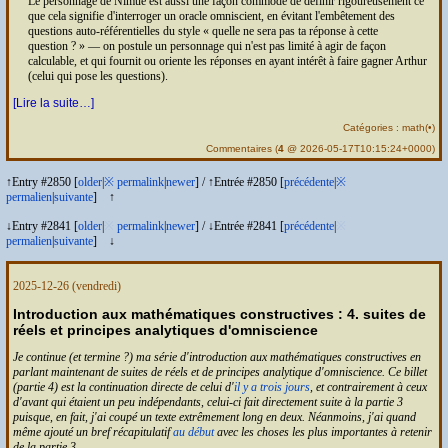
Le personnage de Nimué est aussi une façon commode de définir rigoureusement ce
que cela signifie d'interroger un oracle omniscient, en évitant l'embêtement des
questions auto-référentielles du style
quelle ne sera pas ta réponse à cette
question ?
— on postule un personnage qui n'est pas limité à agir de façon
calculable, et qui fournit ou oriente les réponses en ayant intérêt à faire gagner Arthur
(celui qui pose les questions).
[Lire la suite…]
Catégories :
math
(
•
)
Commentaires
(
4
@ 2026-05-17T10:15:24+0000)
↑Entry #2850 [
older
|
※
permalink
|
newer
]
/
↑Entrée #2850 [
précédente
|
※
permalien
|
suivante
]
↑
↓Entry #2841 [
older
|
※
permalink
|
newer
]
/
↓Entrée #2841 [
précédente
|
※
permalien
|
suivante
]
↓
2025-12-26
(vendredi)
Introduction aux mathématiques constructives : 4. suites de
réels et principes analytiques d'omniscience
Je continue (et termine ?) ma série d'introduction aux mathématiques constructives en
parlant maintenant de suites de réels et de principes analytique d'omniscience. Ce billet
(partie 4) est la continuation directe de celui d'
il y a trois jours
, et contrairement à ceux
d'avant qui étaient un peu indépendants, celui-ci fait directement suite à la partie 3
puisque, en fait, j'ai coupé un texte extrêmement long en deux. Néanmoins, j'ai quand
même ajouté un bref récapitulatif
au début
avec les choses les plus importantes à retenir
de la partie 3.