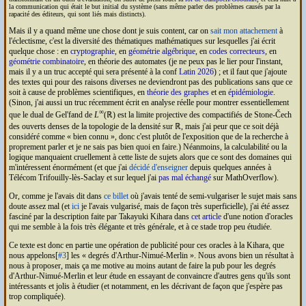
la communication qui était le but initial du système (sans même parler des problèmes causés par la
rapacité des éditeurs, qui sont liés mais distincts).
Mais il y a quand même une chose dont je suis content, car on
sait mon attachement
à
l'éclectisme, c'est la diversité des thématiques mathématiques sur lesquelles j'ai écrit
quelque chose : en
cryptographie
, en
géométrie algébrique
, en
codes correcteurs
, en
géométrie combinatoire
, en théorie des automates (je ne peux pas le lier pour l'instant,
mais il y a un truc accepté qui sera présenté à la conf
Latin 2026
) ; et il faut que j'ajoute
des textes qui pour des raisons diverses ne deviendront pas des publications sans que ce
soit à cause de problèmes scientifiques, en
théorie des graphes
et en
épidémiologie
.
(Sinon, j'ai aussi un truc récemment écrit en analyse réelle pour montrer essentiellement
∞
que le dual de Gel'fand de
L
(ℝ) est la limite projective des compactifiés de Stone-Čech
des ouverts denses de la topologie de la densité sur ℝ, mais j'ai peur que ce soit déjà
considéré comme « bien connu », donc c'est plutôt de l'exposition que de la recherche à
proprement parler et je ne sais pas bien quoi en faire.) Néanmoins, la calculabilité ou la
logique manquaient cruellement à cette liste de sujets alors que ce sont des domaines qui
m'intéressent énormément (et que j'ai
décidé d'enseigner
depuis quelques années à
Télécom Trifouilly-lès-Saclay et sur lequel j'ai
pas mal échangé
sur MathOverflow).
Or, comme je l'avais dit dans
ce billet
où j'avais tenté de semi-vulgariser le sujet mais sans
doute assez mal (et
ici
je l'avais vulgarisé, mais de façon très superficielle), j'ai été assez
fasciné par la description faite par Takayuki Kihara dans
cet article
d'une notion d'oracles
qui me semble à la fois très élégante et très générale, et à ce stade trop peu étudiée.
Ce texte est donc en partie une opération de publicité pour ces oracles à la Kihara, que
nous appelons[
#3
] les
degrés d'Arthur-Nimué-Merlin
. Nous avons bien un résultat à
nous à proposer, mais ça me motive au moins autant de faire la pub pour les degrés
d'Arthur-Nimué-Merlin et leur étude en essayant de convaincre d'autres gens qu'ils sont
intéressants et jolis à étudier (et notamment, en les décrivant de façon que j'espère pas
trop compliquée).