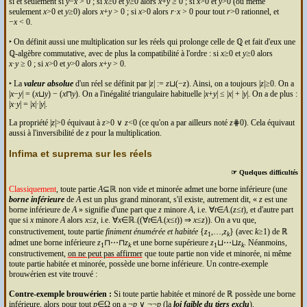
si et seulement si
y
−
x
> 0 ; si
x
≥0 et
y
≥0 alors
x
+
y
≥ 0 ; si
x
>0 et
y
>0 (ou même
seulement
x
>0 et
y
≥0) alors
x
+
y
> 0 ; si
x
>0 alors
r
·
x
> 0 pour tout
r
>0 rationnel, et
−
x
< 0.
‣ On définit aussi une multiplication sur les réels qui prolonge celle de ℚ et fait d'eux une
ℚ-algèbre commutative, avec de plus la compatibilité à l'ordre : si
x
≥0 et
y
≥0 alors
x
·
y
≥ 0 ; si
x
>0 et
y
>0 alors
x
+
y
> 0.
‣ La
valeur absolue
d'un réel se définit par |
z
| :=
z
⊔(−
z
). Ainsi, on a toujours |
z
|≥0. On a
|
x
−
y
| = (
x
⊔
y
) − (
x
⊓
y
). On a l'inégalité triangulaire habituelle |
x
+
y
| ≤ |
x
| + |
y
|. On a de plus :
|
x
·
y
| = |
x
|·|
y
|.
La propriété |
z
|>0 équivaut à
z
>0 ∨
z
<0 (ce qu'on a par ailleurs noté
z
⋕0). Cela équivaut
aussi à l'inversibilité de
z
pour la multiplication.
Infima et suprema sur les réels
☞ Quelques difficultés
Classiquement
, toute partie
A
⊆ℝ non vide et minorée admet une borne inférieure (une
borne inférieure
de
A
est un plus grand minorant, s'il existe, autrement dit,
z
est une
borne inférieure de
A
signifie d'une part que
z
minore
A
, i.e. ∀
t
∈
A
.(
z
≤
t
), et d'autre part
que si
x
minore
A
alors
x
≤
z
, i.e. ∀
x
∈ℝ.((∀
t
∈
A
.(
x
≤
t
)) ⇒
x
≤
z
)). On a vu que,
constructivement, toute partie
finiment énumérée et habitée
{
z
,…,
z
} (avec
k
≥1) de ℝ
1
k
admet une borne inférieure
z
⊓⋯⊓
z
et une borne supérieure
z
⊔⋯⊔
z
. Néanmoins,
1
k
1
k
constructivement,
on ne peut pas affirmer
que toute partie non vide et minorée, ni même
toute partie habitée et minorée, possède une borne inférieure. Un contre-exemple
brouwérien est vite trouvé :
Contre-exemple brouwérien :
Si toute partie habitée et minoré de ℝ possède une borne
inférieure, alors pour tout
p
∈Ω on a ¬
p
∨ ¬¬
p
(la
loi faible du tiers exclu
).