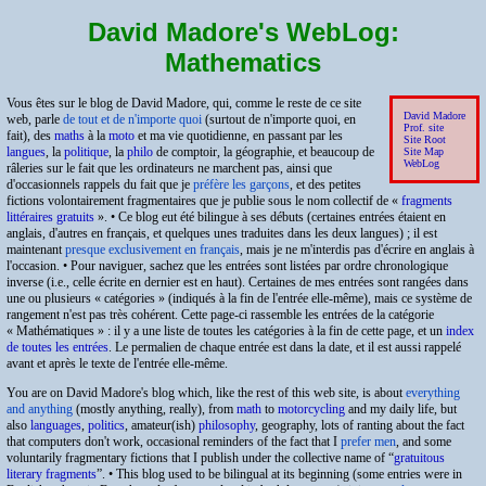
David Madore's WebLog:
Mathematics
Vous êtes sur le blog de David Madore, qui, comme le reste de ce site
David Madore
web, parle
de tout et de n'importe quoi
(surtout de n'importe quoi, en
Prof. site
fait), des
maths
à la
moto
et ma vie quotidienne, en passant par les
Site Root
langues
, la
politique
, la
philo
de comptoir, la géographie, et beaucoup de
Site Map
WebLog
râleries sur le fait que les ordinateurs ne marchent pas, ainsi que
d'occasionnels rappels du fait que je
préfère les garçons
, et des petites
fictions volontairement fragmentaires que je publie sous le nom collectif de
fragments
littéraires gratuits
. • Ce blog eut été bilingue à ses débuts (certaines entrées étaient en
anglais, d'autres en français, et quelques unes traduites dans les deux langues) ; il est
maintenant
presque exclusivement en français
, mais je ne m'interdis pas d'écrire en anglais à
l'occasion. • Pour naviguer, sachez que les entrées sont listées par ordre chronologique
inverse (i.e., celle écrite en dernier est en haut). Certaines de mes entrées sont rangées dans
une ou plusieurs « catégories » (indiqués à la fin de l'entrée elle-même), mais ce système de
rangement n'est pas très cohérent. Cette page-ci rassemble les entrées de la catégorie
Mathématiques
: il y a une liste de toutes les catégories à la fin de cette page, et un
index
de toutes les entrées
. Le permalien de chaque entrée est dans la date, et il est aussi rappelé
avant et après le texte de l'entrée elle-même.
You are on David Madore's blog which, like the rest of this web site, is about
everything
and anything
(mostly anything, really), from
math
to
motorcycling
and my daily life, but
also
languages
,
politics
, amateur(ish)
philosophy
, geography, lots of ranting about the fact
that computers don't work, occasional reminders of the fact that I
prefer men
, and some
voluntarily fragmentary fictions that I publish under the collective name of
gratuitous
literary fragments
. • This blog used to be bilingual at its beginning (some entries were in