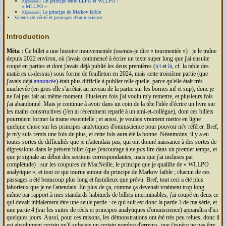
Un principe entre
LLPO
et
WLLPO
:
[Optionnel]
MLLPO
Le principe de Markov faible
[Optionnel]
Valeurs de vérité et principes d'omniscience
Introduction
Méta :
Ce billet a une histoire mouvementée (oserais-je dire
tourmentée
) : je le traîne
depuis 2022 environ, où j'avais commencé à écrire un texte super long que j'ai ensuite
coupé en parties et dont j'avais déjà publié les deux premières (
ici
et
là
, cf. la table des
matières ci-dessus) sous forme de feuilleton en 2024, mais cette troisième partie (que
j'avais déjà
annoncée
) était plus difficile à publier telle quelle, parce qu'elle était très
inachevée (en gros elle s'arrêtait au niveau de la partie sur les bornes inf et sup), donc je
ne l'ai pas fait au même moment. Plusieurs fois j'ai voulu m'y remettre, et plusieurs fois
j'ai abandonné. Mais je continue à avoir dans un coin de la tête l'idée d'écrire un livre sur
les maths constructives (j'en ai récemment reparlé à un ami-et-collègue), dont ces billets
pourraient former la trame essentielle ; et aussi, je voulais vraiment mettre en ligne
quelque chose sur les principes analytiques d'omniscience pour pouvoir m'y référer. Bref,
je m'y suis remis une fois de plus, et cette fois aura été la bonne. Néanmoins, il y a eu
toutes sortes de difficultés que je n'attendais pas, qui ont donné naissance à des sortes de
digressions dans le présent billet (que j'encourage à
ne pas
lire dans un premier temps, et
que je signale au début des sections correspondantes, mais que j'ai incluses par
complétude) : sur les coupures de MacNeille, le principe que je qualifie de
WLLPO
analytique
, et tout ce qui tourne autour du principe de Markov faible ; chacun de ces
passages a été beaucoup plus long et fastidieux que prévu. Bref, tout ceci a été plus
laborieux que je ne l'attendais. En plus de ça, comme ça devenait vraiment trop long
même par rapport à mes standards habituels de billets interminables, j'ai coupé en deux ce
qui devait initialement être une seule partie : ce qui suit est donc la partie 3 de ma série, et
une partie 4 (sur les suites de réels et principes analytiques d'omniscience) apparaîtra d'ici
quelques jours. Aussi, pour ces raisons, les démonstrations ont été très peu relues, donc il
est absolument certain qu'il subsiste un certain nombre d'erreurs, que j'espère ne pas être