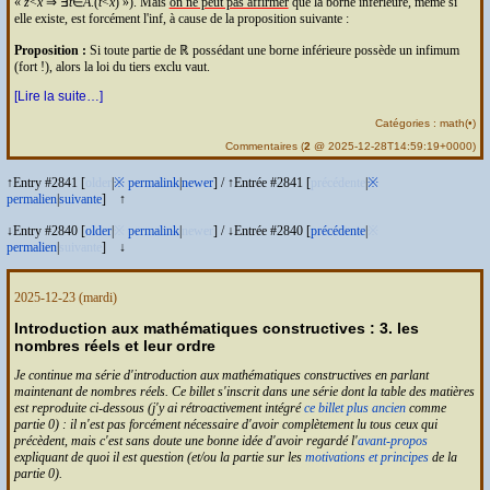
z
<
x
⇒ ∃
t
∈
A
.(
t
<
x
)
). Mais
on ne peut pas affirmer
que la borne inférieure, même si
elle existe, est forcément l'inf, à cause de la proposition suivante :
Proposition :
Si toute partie de ℝ possédant une borne inférieure possède un infimum
(fort !), alors la loi du tiers exclu vaut.
[Lire la suite…]
Catégories :
math
(
•
)
Commentaires
(
2
@ 2025-12-28T14:59:19+0000)
↑Entry #2841 [
older
|
※
permalink
|
newer
]
/
↑Entrée #2841 [
précédente
|
※
permalien
|
suivante
]
↑
↓Entry #2840 [
older
|
※
permalink
|
newer
]
/
↓Entrée #2840 [
précédente
|
※
permalien
|
suivante
]
↓
2025-12-23
(mardi)
Introduction aux mathématiques constructives : 3. les
nombres réels et leur ordre
Je continue ma série d'introduction aux mathématiques constructives en parlant
maintenant de nombres réels. Ce billet s'inscrit dans une série dont la table des matières
est reproduite ci-dessous (j'y ai rétroactivement intégré
ce billet plus ancien
comme
partie 0) : il n'est pas forcément nécessaire d'avoir complètement lu tous ceux qui
précèdent, mais c'est sans doute une bonne idée d'avoir regardé l'
avant-propos
expliquant de quoi il est question (et/ou la partie sur les
motivations et principes
de la
partie 0).