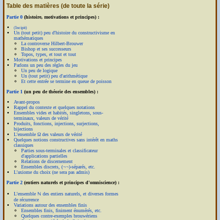
Table des matières (de toute la série)
Partie 0
(histoire, motivations et principes) :
(Incipit)
Un (tout petit) peu d'histoire du constructivisme en
mathématiques
La controverse Hilbert-Brouwer
Bishop et ses successeurs
Topos, types, et tout et tout
Motivations et principes
Parlons un peu des règles du jeu
Un peu de logique
Un (tout petit) peu d'arithmétique
Et cette entrée se termine en queue de poisson
Partie 1
(un peu de théorie des ensembles) :
Avant-propos
Rappel du contexte et quelques notations
Ensembles vides et habités, singletons, sous-
terminaux, valeurs de vérité
Produits, fonctions, injections, surjections,
bijections
L'ensemble Ω des valeurs de vérité
Quelques notions constructives sans intérêt en maths
classiques
Parties sous-terminales et classificateur
d'applications partielles
Relations de discernement
Ensembles discrets, (¬¬)-séparés, etc.
L'axiome du choix (ne sera pas admis)
Partie 2
(entiers naturels et principes d'omniscience) :
L'ensemble ℕ des entiers naturels, et diverses formes
de récurrence
Variations autour des ensembles finis
Ensembles finis, finiment énumérés, etc.
Quelques contre-exemples brouwériens