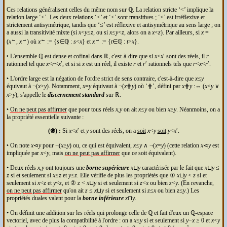
Ces relations généralisent celles du même nom sur ℚ. La relation stricte ‘<’ implique la
relation large ‘≤’. Les deux relations ‘<’ et ‘≤’ sont transitives ; ‘<’ est irréflexive et
strictement antisymétrique, tandis que ‘≤’ est réflexive et antisymétrique au sens large ; on
a aussi la transitivité mixte (si
x
<
y
≤
z
, ou si
x
≤
y
<
z
, alors on a
x
<
z
). Par ailleurs, si
x
=
←
→
←
→
(
x
,
x
) où
x
:= {
s
∈ℚ :
s
<
x
} et
x
:= {
t
∈ℚ :
t
>
x
}.
‣ L'ensemble ℚ est dense et cofinal dans ℝ, c'est-à-dire que si
x
<
x
′ sont des réels, il
r
rationnel tel que
x
<
r
<
x
′, et si si
x
est un réel, il existe
r
et
r
′ rationnels tels que
r
<
x
<
r
′.
‣ L'ordre large est la négation de l'ordre strict de sens contraire, c'est-à-dire que
x
≤
y
équivaut à ¬(
x
>
y
). Notamment,
x
=
y
équivaut à ¬(
x
⋕
y
) où ‘⋕’, défini par
x
⋕
y
:⇔ (
x
<
y
∨
x
>
y
), s'appelle le
discernement standard
sur ℝ.
‣
On ne peut pas affirmer
que pour tous réels
x
,
y
on ait
x
≤
y
ou bien
x
≥
y
. Néanmoins, on a
la propriété essentielle suivante :
(❀) :
Si
x
<
x
′ et
y
sont des réels, on a
soit
x
<
y
soit
y
<
x
′.
‣ On note
x
⋖
y
pour ¬(
x
≥
y
) ou, ce qui est équivalent,
x
≤
y
∧ ¬(
x
=
y
) (cette relation
x
⋖
y
est
impliquée par
x
<
y
, mais
on ne peut pas affirmer
que ce soit équivalent).
‣ Deux réels
x
,
y
ont toujours une
borne supérieure
x
⊔
y
caractérisée par le fait que
x
⊔
y
≤
z
si et seulement si
x
≤
z
et
y
≤
z
. Elle vérifie de plus les propriétés que ①
x
⊔
y
<
z
si et
seulement si
x
<
z
et
y
<
z
, et ②
z
<
x
⊔
y
si et seulement si
z
<
x
ou bien
z
<
y
. (En revanche,
on ne peut pas affirmer
qu'on ait
z
≤
x
⊔
y
si et seulement si
z
≤
x
ou bien
z
≤
y
.) Les
propriétés duales valent pour la
borne inférieure
x
⊓
y
.
‣ On définit une addition sur les réels qui prolonge celle de ℚ et fait d'eux un ℚ-espace
vectoriel, avec de plus la compatibilité à l'ordre : on a
x
≤
y
si et seulement si
y
−
x
≥ 0 et
x
<
y