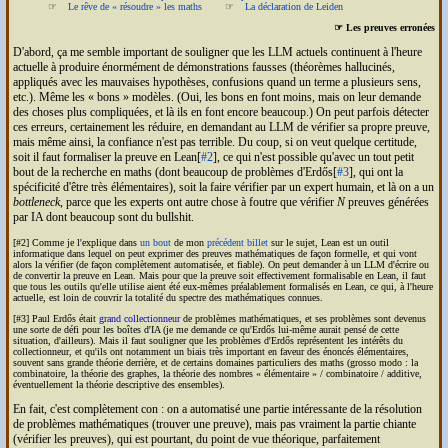
Le rêve de « résoudre » les maths
La déclaration de Leiden
☞ Les preuves erronées
D'abord, ça me semble important de souligner que les
LLM
actuels continuent à l'heure
actuelle à produire énormément de démonstrations fausses (théorèmes hallucinés,
appliqués avec les mauvaises hypothèses, confusions quand un terme a plusieurs sens,
etc.). Même les « bons » modèles. (Oui, les bons en font moins, mais on leur demande
des choses plus compliquées, et là ils en font encore beaucoup.) On peut parfois détecter
ces erreurs, certainement les réduire, en demandant au
LLM
de vérifier sa propre preuve,
mais même ainsi, la confiance n'est pas terrible. Du coup, si on veut quelque certitude,
soit il faut formaliser la preuve en Lean[
#2
], ce qui n'est possible qu'avec un tout petit
bout de la recherche en maths (dont beaucoup de problèmes d'Erdős[
#3
], qui ont la
spécificité d'être très élémentaires), soit la faire vérifier par un expert humain, et là on a un
bottleneck
, parce que les experts ont autre chose à foutre que vérifier
N
preuves générées
par
IA
dont beaucoup sont du bullshit.
[#2] Comme je l'explique dans
un bout
de mon
précédent billet
sur le sujet, Lean est un outil
informatique dans lequel on peut exprimer des preuves mathématiques de façon formelle, et qui vont
alors la vérifier (de façon complètement automatisée, et fiable). On peut demander à un
LLM
d'écrire ou
de convertir la preuve en Lean. Mais pour que la preuve soit effectivement formalisable en Lean, il faut
que tous les outils qu'elle utilise aient été eux-mêmes préalablement formalisés en Lean, ce qui, à l'heure
actuelle, est loin de couvrir la totalité du spectre des mathématiques connues.
[#3] Paul Erdős était
grand collectionneur
de problèmes mathématiques, et ses problèmes sont devenus
une sorte de défi pour les boîtes d'
IA
(je me demande ce qu'Erdős lui-même aurait pensé de cette
situation, d'ailleurs). Mais il faut souligner que les problèmes d'Erdős représentent les intérêts du
collectionneur, et qu'ils ont notamment un biais très important en faveur des énoncés élémentaires,
souvent sans grande théorie derrière, et de certains domaines particuliers des maths (grosso modo : la
combinatoire, la théorie des graphes, la théorie des nombres « élémentaire » / combinatoire / additive,
éventuellement la théorie descriptive des ensembles).
En fait, c'est complètement con : on a automatisé une partie intéressante de la résolution
de problèmes mathématiques (trouver une preuve), mais pas vraiment la partie chiante
(vérifier les preuves), qui est pourtant, du point de vue théorique, parfaitement