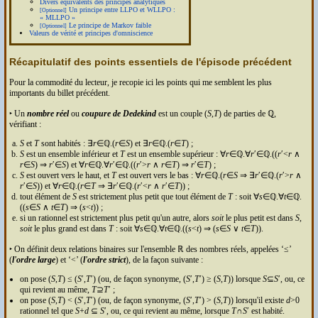
Divers équivalents des principes analytiques
Un principe entre
LLPO
et
WLLPO
:
[Optionnel]
MLLPO
Le principe de Markov faible
[Optionnel]
Valeurs de vérité et principes d'omniscience
Récapitulatif des points essentiels de l'épisode précédent
Pour la commodité du lecteur, je recopie ici les points qui me semblent les plus
importants du billet précédent.
‣ Un
nombre réel
ou
coupure de Dedekind
est un couple (
S
,
T
) de parties de ℚ,
vérifiant :
S
et
T
sont habités : ∃
r
∈ℚ.(
r
∈
S
) et ∃
r
∈ℚ.(
r
∈
T
) ;
S
est un ensemble inférieur et
T
est un ensemble supérieur : ∀
r
∈ℚ.∀
r
′∈ℚ.((
r
′<
r
∧
r
∈
S
) ⇒
r
′∈
S
) et ∀
r
∈ℚ.∀
r
′∈ℚ.((
r
′>
r
∧
r
∈
T
) ⇒
r
′∈
T
) ;
S
est ouvert vers le haut, et
T
est ouvert vers le bas : ∀
r
∈ℚ.(
r
∈
S
⇒ ∃
r
′∈ℚ.(
r
′>
r
∧
r
′∈
S
)) et ∀
r
∈ℚ.(
r
∈
T
⇒ ∃
r
′∈ℚ.(
r
′<
r
∧
r
′∈
T
)) ;
tout élément de
S
est strictement plus petit que tout élément de
T
: soit ∀
s
∈ℚ.∀
t
∈ℚ.
((
s
∈
S
∧
t
∈
T
) ⇒ (
s
<
t
)) ;
si un rationnel est strictement plus petit qu'un autre, alors
soit
le plus petit est dans
S
,
soit
le plus grand est dans
T
: soit ∀
s
∈ℚ.∀
t
∈ℚ.((
s
<
t
) ⇒ (
s
∈
S
∨
t
∈
T
)).
‣ On définit deux relations binaires sur l'ensemble ℝ des nombres réels, appelées ‘≤’
(
l'ordre large
) et ‘<’ (
l'ordre strict
), de la façon suivante :
on pose (
S
,
T
) ≤ (
S
′,
T
′) (ou, de façon synonyme, (
S
′,
T
′) ≥ (
S
,
T
)) lorsque
S
⊆
S
′, ou, ce
qui revient au même,
T
⊇
T
′ ;
on pose (
S
,
T
) < (
S
′,
T
′) (ou, de façon synonyme, (
S
′,
T
′) > (
S
,
T
)) lorsqu'il existe
d
>0
rationnel tel que
S
+
d
⊆
S
′, ou, ce qui revient au même, lorsque
T
∩
S
′ est habité.