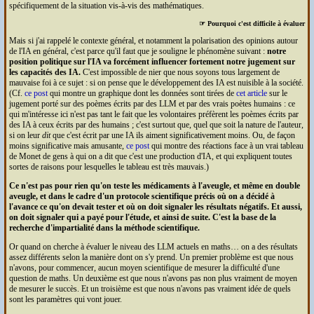
spécifiquement de la situation vis-à-vis des mathématiques.
☞ Pourquoi c'est difficile à évaluer
Mais si j'ai rappelé le contexte général, et notamment la polarisation des opinions autour
de l'
IA
en général, c'est parce qu'il faut que je souligne le phénomène suivant :
notre
position politique sur l'
IA
va forcément influencer fortement notre jugement sur
les capacités des
IA
.
C'est impossible de nier que nous soyons tous largement de
mauvaise foi à ce sujet : si on pense que le développement des
IA
est nuisible à la société.
(Cf.
ce post
qui montre un graphique dont les données sont tirées de
cet article
sur le
jugement porté sur des poèmes écrits par des
LLM
et par des vrais poètes humains : ce
qui m'intéresse ici n'est pas tant le fait que les volontaires préfèrent les poèmes écrits par
des
IA
à ceux écrits par des humains ; c'est surtout que, quel que soit la nature de l'auteur,
si on leur
dit
que c'est écrit par une
IA
ils aiment significativement moins. Ou, de façon
moins significative mais amusante,
ce post
qui montre des réactions face à un vrai tableau
de Monet de gens à qui on a dit que c'est une production d'
IA
, et qui expliquent toutes
sortes de raisons pour lesquelles le tableau est très mauvais.)
Ce n'est pas pour rien qu'on teste les médicaments à l'aveugle, et même en double
aveugle, et dans le cadre d'un protocole scientifique précis où on a décidé à
l'avance ce qu'on devait tester et où on doit signaler les résultats négatifs. Et aussi,
on doit signaler qui a payé pour l'étude, et ainsi de suite. C'est la base de la
recherche d'impartialité dans la méthode scientifique.
Or quand on cherche à évaluer le niveau des
LLM
actuels en maths… on a des résultats
assez différents selon la manière dont on s'y prend. Un premier problème est que nous
n'avons, pour commencer, aucun moyen scientifique de mesurer la difficulté d'une
question de maths. Un deuxième est que nous n'avons pas non plus vraiment de moyen
de mesurer le succès. Et un troisième est que nous n'avons pas vraiment idée de quels
sont les paramètres qui vont jouer.