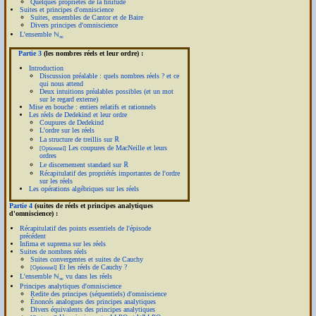
Quelques propriétés de la finitude
Suites et principes d'omniscience
Suites, ensembles de Cantor et de Baire
Divers principes d'omniscience
L'ensemble ℕ
∞
Partie 3
(les nombres réels et leur ordre) :
Introduction
Discussion préalable : quels nombres réels ? et ce
qui nous attend
Deux intuitions préalables possibles (et un mot
sur le regard externe)
Mise en bouche : entiers relatifs et rationnels
Les réels de Dedekind et leur ordre
Coupures de Dedekind
L'ordre sur les réels
La structure de treillis sur ℝ
Les coupures de MacNeille et leurs
[Optionnel]
ordres
Le discernement standard sur ℝ
Récapitulatif des propriétés importantes de l'ordre
sur les réels
Les opérations algébriques sur les réels
Partie 4
(suites de réels et principes analytiques
d'omniscience) :
Récapitulatif des points essentiels de l'épisode
précédent
Infima et suprema sur les réels
Suites de nombres réels
Suites convergentes et suites de Cauchy
Et les réels de Cauchy ?
[Optionnel]
L'ensemble ℕ
vu dans les réels
∞
Principes analytiques d'omniscience
Redite des principes (séquentiels) d'omniscience
Énoncés analogues des principes analytiques
Divers équivalents des principes analytiques