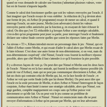
quand on vous demande de calculer une fonction
f
admettant plusieurs valeurs, votre
but est de fournir n'importe laquelle.
Comme le calcul doit fonctionner quelles que soit les valeurs renvoyées par l'oracle, il
faut imaginer que l'oracle essaye de vous embêter : la réduction de
f
à
g
devient alors
une forme de jeu, où Arthur (le programme) essaye de mener un calcul, et quand il
interroge l'oracle, un autre joueur, Merlin (son adversaire) choisit les valeurs
renvoyées parmi celles autorisées par la fonction
g
, en essayant de faire échouer le
calcul. On dira que
f
est T2-réductible à
g
lorsque Arthur a une stratégie calculable,
c'est-à-dire qu'un programme peut jouer sa partie, pour interroger l'oracle et finalement
déclarer une valeur finale correcte quelles que soient les réponses faites par Merlin.
Au niveau
T3
, Kihara introduit encore un personnage dans le jeu : Nimué, qui est
l'alliée d'Arthur contre Merlin, et qui essaie d'aider le calcul alors que Merlin essaie de
le faire échouer. C'est donc une autre forme de non-déterminisme, si on veut, mais du
non-déterminisme
coopératif
: côté Nimué, l'oracle vous fournit la
meilleure
réponse
possible, alors que côté Merlin il faut s'attendre à ce qu'il fournisse la pire possible.
Il y a diverses façons de voir ça. On peut dire que Nimué et Merlin sont les deux faces
de l'oracle : Nimué en est la face amicale, qui fournit la meilleure réponse possible (du
point de vue d'Arthur), mais qui ne peut pas communiquer directement à Arthur, elle
fait un choix qui contraint celui de Merlin qui, lui, est la face hostile de l'oracle ; et
Arthur ne voit que sortie finale (celle que lui donne Merlin). On peut aussi dire que
l'oracle est la seule personne de Merlin, et alors Arthur et Nimué l'interrogent de façon
conjointe, Arthur étant limité à mener une stratégie calculable, alors que Nimué, son
ange gardien, complète magiquement ses coups sans qu'Arthur puisse voir
directement ce qu'elle fait. Ou on peut voir le jeu comme un problème de
communication entre Arthur et Nimué : Nimué est omnisciente mais elle ne peut
envoyer d'informations à Arthur qu'en passant par Merlin, qui est leur adversaire.