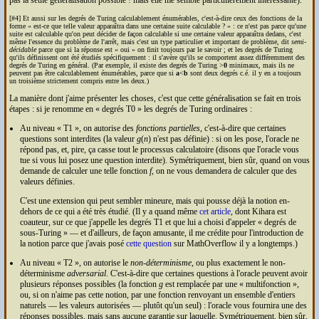
pas la seule généralisation possible ! mais elle me semble particulièrement intéressante).
[#4] Et aussi sur les degrés de Turing calculablement énumérables, c'est-à-dire ceux des fonctions de la
forme
est-ce que telle valeur apparaîtra dans une certaine suite calculable ?
: ce n'est pas parce qu'une
suite est calculable qu'on peut décider de façon calculable si une certaine valeur apparaîtra dedans, c'est
même l'essence du problème de l'arrêt, mais c'est un type particulier et important de problème, dit
semi-
décidable
parce que si la réponse est
oui
on finit toujours par le savoir ; et les degrés de Turing
qu'ils définissent ont été étudiés spécifiquement : il s'avère qu'ils se comportent assez différemment des
degrés de Turing en général. (Par exemple, il existe des degrés de Turing >
0
minimaux, mais ils ne
peuvent pas être calculablement énumérables, parce que si
a
<
b
sont deux degrés c.é. il y en a toujours
un troisième strictement compris entre les deux.)
La manière dont j'aime présenter les choses, c'est que cette généralisation se fait en trois
étapes : si je renomme en
degrés T0
les degrés de Turing ordinaires :
Au niveau
T1
, on autorise des
fonctions partielles
, c'est-à-dire que certaines
questions sont interdites (la valeur
g
(
n
) n'est pas définie) : si on les pose, l'oracle ne
répond pas, et, pire, ça casse tout le processus calculatoire (disons que l'oracle vous
tue si vous lui posez une question interdite). Symétriquement, bien sûr, quand on vous
demande de calculer une telle fonction
f
, on ne vous demandera de calculer que des
valeurs définies.
C'est une extension qui peut sembler mineure, mais qui pousse déjà la notion en-
dehors de ce qui a été très étudié. (Il y a quand même
cet article
, dont Kihara est
coauteur, sur ce que j'appelle les degrés T1 et que lui a choisi d'appeler « degrés de
sous-Turing » — et d'ailleurs, de façon amusante, il me crédite pour l'introduction de
la notion parce que j'avais posé
cette question
sur MathOverflow il y a longtemps.)
Au niveau
T2
, on autorise le
non-déterminisme
, ou plus exactement le non-
déterminisme
adversarial
. C'est-à-dire que certaines questions à l'oracle peuvent avoir
plusieurs réponses possibles (la fonction
g
est remplacée par une
multifonction
,
ou, si on n'aime pas cette notion, par une fonction renvoyant un ensemble d'entiers
naturels — les valeurs autorisées — plutôt qu'un seul) : l'oracle vous fournira une des
réponses possibles, mais sans aucune garantie sur laquelle. Symétriquement, bien sûr,