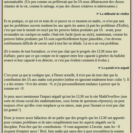
automatisable. (Un peu comme on préférerait que les
IA
nous débarrassent des choses
chiantes de la vie, comme le ménage, et pas des choses créatives et intéressantes.)
☞ La difficulté de vérifier
Et en pratique, ce qui est en train de se passer en ce moment en maths, ce n'est pas tant
que les problèmes ouverts tombent les uns après les autres (à part les problèmes d'Erdős),
c'est que tout le monde est noyé par les preuves bidon produites par
IA
: avant, pour
reconnaître un crackpot en maths c'était très facile (juste au style), maintenant, comme les
preuves bidon produites par
IA
sont superficiellement hyper plausibles, c'est devenu
extrêmement difficile de savoir sauf à tout lire en détails. Là on a un vrai problème.
(Et à moins de tout formaliser, ce n'est pas clair que le progrès des
LLM
nous tire
d'affaire, parce que ce qui compte est le rapport entre leur capacité à générer du bullshit
avancé et leur capacité à en détecter, et c'est pas évident comment il évolue.)
☞ Le positif et le négatif
C'est pour ça que je souligne que, à l'heure actuelle, il n'est pas du tout clair que la
contribution des
IA
aux maths soit positive (même en ignorant totalement leurs coûts !). Il
y a des termes >0 et des termes <0, et j'ai personnellement tendance à penser que la
somme est <0.
Je peux aussi mentionner l'impact négatif qu'ont les
LLM
sur le site MathOverflow (une
sorte de réseau social des mathématiciens, sous forme de questions-réponses); on peut
toujours rêver qu'elles vont remplacer ça en mieux, mais pour l'instant ce n'est pas clair
(ni gratuit !).
Donc je trouve assez fallacieux de ne parler que des progrès que les
LLM
ont apportés
pour certains problèmes et de taire complètement tous les aspects négatifs sur la
discipline. Peut-être que les contributions >0 vont augmenter à l'avenir, mais les <0
risquent d'empirer aussi ! Bref, bien malin qui saura dire à quoi ressemblera la somme.