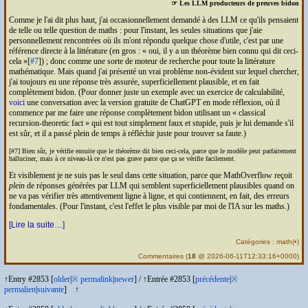
☞ Les
LLM
producteurs de preuves bidon
Comme je l'ai dit plus haut, j'ai occasionnellement demandé à des
LLM
ce qu'ils pensaient
de telle ou telle question de maths : pour l'instant, les seules situations que j'aie
personnellement rencontrées où ils m'ont répondu quelque chose d'utile, c'est par une
référence directe à la littérature (en gros :
oui, il y a un théorème bien connu qui dit ceci-
cela
[
#7
]) ; donc comme une sorte de moteur de recherche pour toute la littérature
mathématique. Mais quand j'ai présenté un vrai problème non-évident sur lequel chercher,
j'ai toujours eu une réponse très assurée, superficiellement plausible, et en fait
complètement bidon. (Pour donner juste un exemple avec un exercice de calculabilité,
voici
une conversation avec la version gratuite de Chat
GPT
en mode réflexion, où il
commence par me faire une réponse complètement bidon utilisant un
classical
recursion-theoretic fact
qui est tout simplement faux et stupide, puis je lui demande s'il
est sûr, et il a passé plein de temps à réfléchir juste pour trouver sa faute.)
[#7] Bien sûr, je vérifie ensuite que le théorème dit bien ceci-cela, parce que le modèle peut parfaitement
halluciner, mais à ce niveau-là ce n'est pas grave parce que ça se vérifie facilement.
Et visiblement je ne suis pas le seul dans cette situation, parce que MathOverflow reçoit
plein
de réponses générées par
LLM
qui semblent superficiellement plausibles quand on
ne va pas vérifier très attentivement ligne à ligne, et qui contiennent, en fait, des erreurs
fondamentales. (Pour l'instant, c'est l'effet le plus visible par moi de l'
IA
sur les maths.)
[Lire la suite…]
Catégories :
math
(
•
)
Commentaires
(
18
@ 2026-06-11T12:33:16+0000)
↑Entry #2853 [
older
|
※
permalink
|
newer
]
/
↑Entrée #2853 [
précédente
|
※
permalien
|
suivante
]
↑