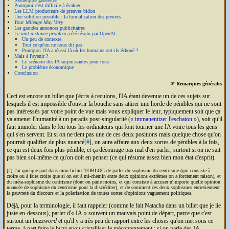
Pourquoi c'est difficile à évaluer
Les
LLM
producteurs de preuves bidon
Une solution possible : la formalisation des preuves
Your Mileage May Vary
Les grandes annonces publicitaires
Le
unit distance problem
a été résolu par Open
AI
Un peu de contexte
Tout ce qu'on ne nous dit pas
Pourquoi l'
IA
a réussi là où les humains ont-ils échoué ?
Mais à l'avenir ?
Le scénario des
IA
surpuissantes pour tous
Le problème économique
Conclusion
☞ Remarques générales
Ceci est encore un billet que j'écris à reculons, l'
IA
étant devenue un de ces sujets sur
lesquels il est impossible d'ouvrir la bouche sans attirer une horde de pénibles qui ne sont
pas intéressés par votre point de vue mais vous expliquer le leur, typiquement soit que ça
va amener l'humanité à un paradis post-singularité (
immanentizer l'eschaton
), soit qu'il
faut immoler dans le feu tous les ordinateurs qui font tourner une
IA
voire tous les gens
qui s'en servent. Et si on ne tient pas une de ces deux positions mais quelque chose qu'on
pourrait qualifier de plus nuancé[
#
], on aura affaire aux deux sortes de pénibles à la fois,
ce qui est deux fois plus pénible, et ça décourage pas mal d'en parler, surtout si on ne sait
pas bien soi-même ce qu'on doit en penser (ce qui résume assez bien mon état d'esprit).
[#] J'ai quelque part dans mon fichier TOBLOG de parler du sophisme du centrisme (qui consiste à
croire ou à faire croire que si on est à mi-chemin entre deux opinions extrêmes on a forcément raison), et
du méta-sophisme du centrisme (dont on parle moins, et qui consiste à accuser n'importe quelle opinion
nuancée de sophisme du centrisme pour la discréditer), et de comment ces deux sophismes entretiennent
la pauvreté du discours et la polarisation de toutes sortes d'opinions vaguement politiques.
Déjà, pour la terminologie, il faut rappeler (comme le fait Natacha dans un billet que je lie
juste en-dessous), parler d'
IA
souvent un mauvais point de départ, parce que c'est
surtout un
buzzword
et qu'il y a très peu de rapport entre les choses qu'on met sous ce
terme, à part faire le buzz et/ou cristalliser le mécontentement : si on parle des
IA