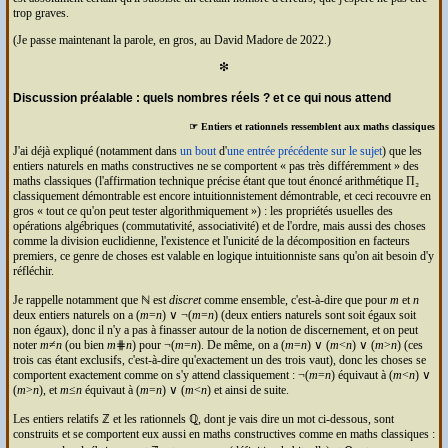
trop graves.
(Je passe maintenant la parole, en gros, au David Madore de 2022.)
❇
Discussion préalable : quels nombres réels ? et ce qui nous attend
☞ Entiers et rationnels ressemblent aux maths classiques
J'ai déjà expliqué (notamment dans
un bout
d'
une entrée précédente sur le sujet
) que les
entiers naturels en maths constructives ne se comportent « pas très différemment » des
maths classiques (l'affirmation technique précise étant que tout énoncé arithmétique Π₂
classiquement démontrable est encore intuitionnistement démontrable, et ceci recouvre en
gros « tout ce qu'on peut tester algorithmiquement ») : les propriétés usuelles des
opérations algébriques (commutativité, associativité) et de l'ordre, mais aussi des choses
comme la division euclidienne, l'existence et l'unicité de la décomposition en facteurs
premiers, ce genre de choses est valable en logique intuitionniste sans qu'on ait besoin d'y
réfléchir.
Je rappelle notamment que ℕ est
discret
comme ensemble, c'est-à-dire que pour
m
et
n
deux entiers naturels on a (
m
=
n
) ∨ ¬(
m
=
n
) (deux entiers naturels sont soit égaux soit
non égaux), donc il n'y a pas à finasser autour de la notion de discernement, et on peut
noter
m
≠
n
(ou bien
m
⋕
n
) pour ¬(
m
=
n
). De même, on a (
m
=
n
) ∨ (
m
<
n
) ∨ (
m
>
n
) (ces
trois cas étant exclusifs, c'est-à-dire qu'exactement un des trois vaut), donc les choses se
comportent exactement comme on s'y attend classiquement : ¬(
m
=
n
) équivaut à (
m
<
n
) ∨
(
m
>
n
), et
m
≤
n
équivaut à (
m
=
n
) ∨ (
m
<
n
) et ainsi de suite.
Les entiers relatifs ℤ et les rationnels ℚ, dont je vais dire un mot ci-dessous, sont
construits et se comportent eux aussi en maths constructives comme en maths classiques :