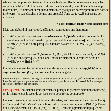
tabou) : les coupures de Dedekind font le choix de sacrifier la première (tandis que les
coupures de MacNeille font le choix de sacrifier la seconde, mais elles sont beaucoup
moins utiles). Maintenant, il est quand même bien pratique de pouvoir prendre des bornes
inférieures : je vais chercher à donner une propriété d'une partie
A
⊆ℝ qui assure son
existence.
☞ Borne inférieure (faible) versus infimum (fort)
Mais tout d'abord, il faut revoir la définition, et introduire une distinction :
Si
A
⊆ℝ, on dit que
z
est la
borne inférieure
ou
inf faible
de
A
lorsque
z
est le plus
grand minorant de
A
, c'est-à-dire [je recopie la définition ci-dessus] que
z
minore
A
,
i.e. ∀
t
∈
A
.(
z
≤
t
), et d'autre part que si
x
minore
A
alors
x
≤
z
, i.e. ∀
x
∈ℝ.((∀
t
∈
A
.(
x
≤
t
))
⇒
x
≤
z
).
Si
A
⊆ℝ, on dit que
z
est l'
infimum
ou
inf (fort)
de
A
lorsque
z
minore
A
, i.e. ∀
t
∈
A
.
(
z
≤
t
), et d'autre part que si
x
>
z
alors il existe un élément de
A
entre les deux, i.e.
∀
x
∈ℝ.(
z
<
x
⇒ ∃
t
∈
A
.(
t
<
x
)).
On fait évidemment les définitions duales de
borne supérieure
(ou
sup faible
) et de
supremum
(ou
sup (fort)
) en inversant toutes les inégalités.
La terminologie est de moi. En anglais on utilise généralement (mais pas systématiquement)
greatest
lower bound
pour la première notion, et
infimum
pour la seconde. J'ai essayé de dire quelque
chose de cohérent et pas trop idiot.
Classiquement
, ces notions sont équivalentes, puisque la première condition (minorer
A
)
est la même, et que la seconde est juste écrite sous forme contraposée.
Constructivement, la borne inférieure, si elle existe, est forcément unique (c'est évident),
et d'autre part, l'inf,
s'il existe
, est la borne inférieure (car la condition
(∀
t
∈
A
.(
x
≤
t
)) ⇒
x
≤
z
est exactement
(¬∃
t
∈
A
.(
t
<
x
)) ⇒ ¬(
z
<
x
)
, qui est logiquement impliquée par