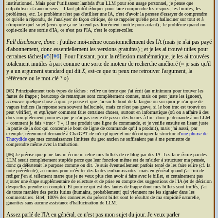
institutionnel. Mais pour l'utilisateur lambda d'un
LLM
pour son usage personnel, je pense que
culpabiliser n'a aucun sens : il faut plutôt éduquer pour faire comprendre les risques, les limites, les
problèmes, etc. Le problème n'est pas d'utiliser une
IA
, c'est d'avoir la paresse d'essayer de comprendre
ce qu'elle a répondu, de l'analyser de façon critique, de se rappeler qu'elle peut halluciner sur tout et à
n'importe quel sujet (
mais
que ça ne la rend pas forcément inutile pour autant) ; le problème quand on
copie-colle une sortie d'
IA
, ce n'est pas l'
IA
, c'est le copier-coller.
Full disclosure, donc :
j'utilise moi-même occasionnellement des
IA
(mais je n'ai pas payé
d'abonnement, donc essentiellement les versions gratuites) ; et je les ai trouvé utiles pour
certaines tâches[
#5
][
#6
]. Pour l'instant, pour la réflexion mathématique, je les ai trouvées
totalement inutiles à part comme une sorte de moteur de recherche amélioré (
je sais qu'il
y a un argument standard qui dit
X
, est-ce que tu peux me retrouver l'argument, la
référence ou le mot-clé ?
).
[#5] Principalement trois types de tâches :
relire
un texte que j'ai écrit (au minimum pour trouver les
fautes de frappe ; beaucoup de remarques sont complètement connes, mais on peut juste les ignorer),
retrouver
quelque chose à quoi je pense et que j'ai sur le bout de la langue ou sur quoi je n'ai que de
vagues indices (la réponse sera souvent hallucinée, mais ce n'est pas grave, si le bon truc est trouvé on
peut vérifier), et
expliquer
comment faire certaines choses, surtout en informatique (où on a affaire à des
docs complètement pourries que je n'ai pas envie de passer des heures à lire, donc je demande à un
LLM
comment je fais <truc> ?
, il me produit une ligne de commande, et je vérifie ensuite en lisant juste
la partie de la doc qui concerne le bout de ligne de commande qu'il a produit), mais j'ai aussi, par
exemple, récemment demandé à Chat
GPT
de m'expliquer et me décortiquer la structure d'
une phrase de
Thucydide
que mes connaissances limitées du grec ancien ne suffisaient pas à me permettre de
comprendre même avec la traduction.
[#6] Je précise que je ne fais ni écrire ni relire mes billets de ce blog par des
IA
. Les faire écrire par des
LLM
serait complètement stupide parce que leur fonction même est de m'aider à structurer ma pensée,
donc ça défeaterait le purpose comme on dit. Je suis éventuellement parfois tenté de les faire relire (cf. la
note précédente), au moins pour m'éviter des fautes embarrassantes, mais en général quand j'ai fini de
rédiger j'en ai tellement marre que je ne veux plus rien avoir à faire avec le billet, et certainement pas
ajouter une étape supplémentaire de relecture et de prise en compte des suggestions de l'
IA
(et de décision
desquelles prendre en compte). Et pour ce qui est des fautes de frappe dont mes billets sont truffés, j'ai
de toute manière des petits lutins (humains, probablement) qui viennent me les signaler dans les
commentaires. Bref, 100% des conneries du présent billet sont le résultat de ma stupidité naturelle,
garanties sans aucune assistance d'hallucination de
LLM
.
Assez parlé de l'
IA
en général, ce n'est pas mon sujet du jour. Je veux parler