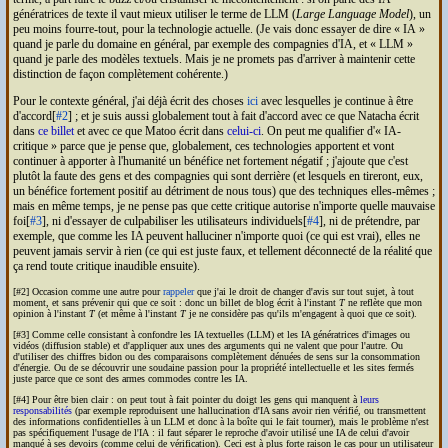
génératrices de texte il vaut mieux utiliser le terme de
LLM
(
Large Language Model
), un
peu moins fourre-tout, pour la technologie actuelle. (Je vais donc essayer de dire
IA
quand je parle du domaine en général, par exemple des compagnies d'
IA
, et
LLM
quand je parle des modèles textuels. Mais je ne promets pas d'arriver à maintenir cette
distinction de façon complètement cohérente.)
Pour le contexte général, j'ai déjà écrit des choses
ici
avec lesquelles je continue à être
d'accord[
#2
] ; et je suis aussi globalement tout à fait d'accord avec ce que Natacha écrit
dans
ce billet
et avec ce que Matoo écrit dans
celui-ci
. On peut me qualifier d'
IA
-
critique
parce que je pense que, globalement, ces technologies apportent et vont
continuer à apporter à l'humanité un bénéfice net fortement négatif ; j'ajoute que c'est
plutôt la faute des gens et des compagnies qui sont derrière (et lesquels en tireront, eux,
un bénéfice fortement positif au détriment de nous tous) que des techniques elles-mêmes ;
mais en même temps, je ne pense pas que cette critique autorise n'importe quelle mauvaise
foi[
#3
], ni d'essayer de culpabiliser les utilisateurs individuels[
#4
], ni de prétendre, par
exemple, que comme les
IA
peuvent halluciner n'importe quoi (ce qui est vrai), elles ne
peuvent jamais servir à rien (ce qui est juste faux, et tellement déconnecté de la réalité que
ça rend toute critique inaudible ensuite).
[#2] Occasion comme une autre pour
rappeler
que j'ai le droit de changer d'avis sur tout sujet, à tout
moment, et sans prévenir qui que ce soit : donc un billet de blog écrit à l'instant
T
ne reflète que mon
opinion à l'instant
T
(et même à l'instant
T
je ne considère pas qu'ils m'engagent à quoi que ce soit).
[#3] Comme celle consistant à confondre les
IA
textuelles (
LLM
) et les
IA
génératrices d'images ou
vidéos (diffusion stable) et d'appliquer aux unes des arguments qui ne valent que pour l'autre. Ou
d'utiliser des chiffres bidon ou des comparaisons complètement dénuées de sens sur la consommation
d'énergie. Ou de se découvrir une soudaine passion pour la propriété intellectuelle et les sites fermés
juste parce que ce sont des armes commodes contre les
IA
.
[#4] Pour être bien clair : on peut tout à fait pointer du doigt les gens qui manquent à
leurs
responsabilités
(par exemple reproduisent une hallucination d'
IA
sans avoir rien vérifié, ou transmettent
des informations confidentielles à un
LLM
et donc à la boîte qui le fait tourner), mais le problème n'est
pas spécifiquement l'usage de l'
IA
: il faut séparer le reproche d'avoir utilisé une
IA
de celui d'avoir
manqué à ses devoirs (comme celui de vérification). Ceci est à plus forte raison le cas pour un utilisateur