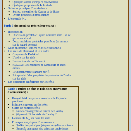
Quelques contre-exemples brouwériens
Quelques propriétés de la finitude
Suites et principes d'omniscience
Suites, ensembles de Cantor et de Baire
Divers principes d'omniscience
L'ensemble ℕ
∞
Partie 3
(les nombres réels et leur ordre) :
Introduction
Discussion préalable : quels nombres réels ? et ce
qui nous attend
Deux intuitions préalables possibles (et un mot
sur le regard externe)
Mise en bouche : entiers relatifs et rationnels
Les réels de Dedekind et leur ordre
Coupures de Dedekind
L'ordre sur les réels
La structure de treillis sur ℝ
Les coupures de MacNeille et leurs
[Optionnel]
ordres
Le discernement standard sur ℝ
Récapitulatif des propriétés importantes de l'ordre
sur les réels
Les opérations algébriques sur les réels
Partie 4
(suites de réels et principes analytiques
d'omniscience) :
Récapitulatif des points essentiels de l'épisode
précédent
Infima et suprema sur les réels
Suites de nombres réels
Suites convergentes et suites de Cauchy
Et les réels de Cauchy ?
[Optionnel]
L'ensemble ℕ
vu dans les réels
∞
Principes analytiques d'omniscience
Redite des principes (séquentiels) d'omniscience
Énoncés analogues des principes analytiques