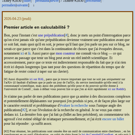
↓Entry #2850 [
older
|
※
permalink
|
newer
]
/
↓Entrée #2850 [
précédente
|
※
permalien
|
suivante
]
↓
2026-04-23
(jeudi)
Premier article en calculabilité ?
Bon, pour l'instant c'est
une prépublication
[
#
], donc je mets un point d'interrogation parce
qu'on n'est jamais sûr qu'une prépublication devienne vraiment une publication avant que
ce soit fait, mais quoi qu'il en soit, je pense qu'il faut que j'en parle un peu sur ce blog, ne
serait-ce que parce que c'est dans la continuation de choses que j'ai évoquées dessus,
notamment
ici
et
là
. Aussi parce que
mon coauteur
me connaît via ce blog — ce qui
prouve au passage que tenir un blog peut avoir un réel intérêt scientifique. Et
accessoirement, parce que ce texte est indirectement responsable du fait que je n'ai rien
écrit ici depuis longtemps (pas tant pour des questions de répartition du temps que de
fatigue de rester coincé à taper sur un clavier).
[#] Aussi disponible
ici sur
HAL
, parce que je trouve important que tout ne soit pas
uniquement
sur
l'arXiv (il faudrait d'ailleurs que je parle un jour de l'arXiv, du service inestimable qu'elle rend à la
communauté scientifique, mais aussi des problèmes qu'elle pose et du pouvoir qu'elle donne à
l'université de Cornell ; mais à défaut vous pouvez lire ce que j'en ai écrit rapidement
ici sur Reddit
).
Je n'aime pas parler de mes publications parce que ça amène à des discussions complexes
et potentiellement déplaisantes sur pourquoi j'en produis si peu, et de façon plus large sur
le caractère restrictif et problématique d'
évaluer la recherche
sous l'unique angle des
publications[
#2
], et sur l'évolution de la recherche en général. Je ne veux pas entrer
dedans ici. La dernière fois que j'ai fait ça (billet au lien précédent), un commentateur très
agressif s'est estimé obligé de m'attaquer personnellement, et j'ai écrit
encore un billet
pour lui répondre : ça suffit assez.
[#2] Pour résumer, les publications sont censées être un outil de communication entre chercheurs ; en les
transformant en un outil d'évaluation, on subit de plein fouet la
loi de Campbell
/
Goodhart
, et cela nuit à