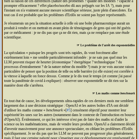
bien la raison de ces différences (nature des problèmes ? qualité des modèles ? capacité à
prompter efficacement ? effet placebo/nocebo dû aux préjugés sur les
IA
?), mais pour
l'instant on n'a vraiment aucune mesure scientifique sérieuse, juste plein d'anecdotes. En
tout cas il est probable que les problèmes d'Erdős ne soient pas hyper représentatifs.
Je résumerais un peu la situation actuelle à celle où une boîte pharmaceutique aurait un
produit à vendre et on mettrait en avant plein de témoignages de gens qui ont été guéris
par ce médicament : je ne dis pas que ça ne dit rien, mais ça ne remplace pas une étude
scientifique.
☞ Le problème de l'arrêt des exponentielles
La spéculation
puisque les progrès sont très rapides, ils vont forcément aller
extrêmement loin
me semble particulièrement infondée : je ne sais pas quel mur les
LLM
peuvent risquer de heurter (économique ? énergétique ? technologique ? du
processus d'entraînement ? de la nature même du modèle ?) mais je ne vois aucune raison
particulière de penser que la position de telle ou telle barrière (si elle existe) est corrélée à
la vitesse à laquelle on fonce dessus. Comme je le dis tout le temps (et comme j'ai passé
toute la pandémie de covid à expliquer) : observer une exponentielle ne dit rien sur la
manière dont elle s'arrêtera.
☞ Les maths comme
benchmark
En tout état de cause, les développements ultra-rapides de ces derniers mois me semblent
largement dus à une décision stratégique : Open
AI
et les autres boîtes d'
IA
ont décidé
d'utiliser les maths comme «
benchmark
»[
#5
] censément objectif pour montrer leur
supériorité les unes sur les autres (notamment dans le contexte de l'introduction en bourse
d'Open
AI
). Évidemment, ce qui les intéresse n'est pas de faire des maths ni d'aider la
science ou les mathématiciens, mais de vendre leurs produits. Open
AI
a clairement décidé
d'investir massivement pour une annonce spectaculaire, en ciblant les problèmes d'Erdős
spécifiquement. Je ne dis pas que les
LLM
ne peuvent pas progresser plus généralement,
mais il faut une certaine naïveté pour s'imaginer que ce développement est représentatif de