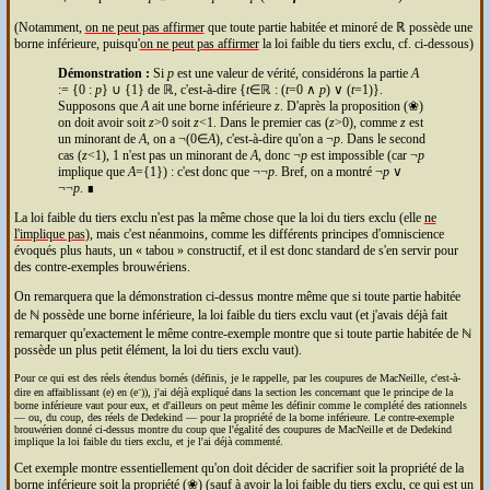
(Notamment,
on ne peut pas affirmer
que toute partie habitée et minoré de ℝ possède une
borne inférieure, puisqu'
on ne peut pas affirmer
la loi faible du tiers exclu, cf. ci-dessous)
Démonstration :
Si
p
est une valeur de vérité, considérons la partie
A
:= {0 :
p
} ∪ {1} de ℝ, c'est-à-dire {
t
∈ℝ : (
t
=0 ∧
p
) ∨ (
t
=1)}.
Supposons que
A
ait une borne inférieure
z
. D'après la proposition (❀)
on doit avoir soit
z
>0 soit
z
<1. Dans le premier cas (
z
>0), comme
z
est
un minorant de
A
, on a ¬(0∈
A
), c'est-à-dire qu'on a ¬
p
. Dans le second
cas (
z
<1), 1 n'est pas un minorant de
A
, donc ¬
p
est impossible (car ¬
p
implique que
A
={1}) : c'est donc que ¬¬
p
. Bref, on a montré ¬
p
∨
¬¬
p
. ∎
La loi faible du tiers exclu n'est pas la même chose que la loi du tiers exclu (elle
ne
l'implique pas
), mais c'est néanmoins, comme les différents principes d'omniscience
évoqués plus hauts, un « tabou » constructif, et il est donc standard de s'en servir pour
des contre-exemples brouwériens.
On remarquera que la démonstration ci-dessus montre même que si toute partie habitée
de ℕ possède une borne inférieure, la loi faible du tiers exclu vaut (et j'avais déjà fait
remarquer qu'exactement le même contre-exemple montre que si toute partie habitée de ℕ
possède un plus petit élément, la loi du tiers exclu vaut).
Pour ce qui est des réels étendus bornés (définis, je le rappelle, par les coupures de MacNeille, c'est-à-
dire en affaiblissant (e) en (e⁻)), j'ai déjà expliqué dans la section les concernant que le principe de la
borne inférieure vaut pour eux, et d'ailleurs on peut même les définir comme le complété des rationnels
— ou, du coup, des réels de Dedekind — pour la propriété de la borne inférieure. Le contre-exemple
brouwérien donné ci-dessus montre du coup que l'égalité des coupures de MacNeille et de Dedekind
implique la loi faible du tiers exclu, et je l'ai déjà commenté.
Cet exemple montre essentiellement qu'on doit décider de sacrifier soit la propriété de la
borne inférieure soit la propriété (❀) (sauf à avoir la loi faible du tiers exclu, ce qui est un