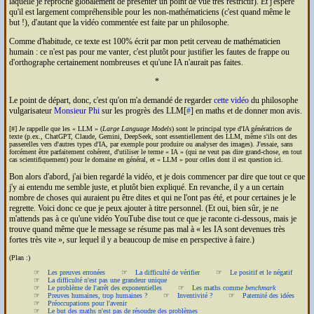
laquelle je reproche globalement de présenter un point de vue très restrictif). Et j'espère
qu'il est largement compréhensible pour les non-mathématiciens (c'est quand même le
but !), d'autant que la vidéo commentée est faite par un philosophe.
Comme d'habitude, ce texte est 100% écrit par mon petit cerveau de mathématicien
humain : ce n'est pas pour me vanter, c'est plutôt pour justifier les fautes de frappe ou
d'orthographe certainement nombreuses et qu'une
IA
n'aurait pas faites.
*
Le point de départ, donc, c'est qu'on m'a demandé de regarder
cette vidéo
du philosophe
vulgarisateur
Monsieur Phi
sur les progrès des
LLM
[
#
] en maths et de donner mon avis.
[#] Je rappelle que les
LLM
(
Large Language Models
) sont le principal type d'
IA
génératrices de
texte (p.ex., Chat
GPT
, Claude, Gemini, DeepSeek, sont essentiellement des
LLM
, même s'ils ont des
passerelles vers d'autres types d'
IA
, par exemple pour produire ou analyser des images). J'essaie, sans
forcément être parfaitement cohérent, d'utiliser le terme
IA
(qui ne veut pas dire grand-chose, en tout
cas scientifiquement) pour le domaine en général, et
LLM
pour celles dont il est question ici.
Bon alors d'abord, j'ai bien regardé la vidéo, et je dois commencer par dire que tout ce que
j'y ai entendu me semble juste, et plutôt bien expliqué. En revanche, il y a un certain
nombre de choses qui auraient pu être dites et qui ne l'ont pas été, et pour certaines je le
regrette. Voici donc ce que je peux ajouter à titre personnel. (Et oui, bien sûr, je ne
m'attends pas à ce qu'une vidéo YouTube dise tout ce que je raconte ci-dessous, mais je
trouve quand même que le message se résume pas mal à
les
IA
sont devenues très
fortes très vite
, sur lequel il y a beaucoup de mise en perspective à faire.)
(Plan :)
Les preuves erronées
La difficulté de vérifier
Le positif et le négatif
La difficulté n'est pas une grandeur unique
Le problème de l'arrêt des exponentielles
Les maths comme
benchmark
Preuves humaines, trop humaines ?
Inventivité ?
Paternité des idées
Préoccupations pour l'avenir
Le but des maths n'est pas de résoudre des problèmes