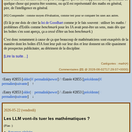
quelque chose qui pourra être soutenu, ou qu'il est représentatif des maths en général,
pire, de l'intelligence en général.
[#5] Comprendre : comme moyen d'évaluation, comme test pour se comparer les unes aux autres.
(Et là je me dois de citer la
loi de Goodhart
comme je le fais souvent : utiliser les maths /
problèmes d'Erdős comme
benchmark
pour les
IA
avait peut-être un sens, mais dès que
les boîtes s'en sont aperçu, ça a cessé d'être un bon
benchmark
.)
C'est donc notamment à cause de ça que beaucoup de mathématiciens sont exaspérés de la
manière dont les boîtes d'
IA
font leur pub sur leur dos et leur donnent un rôle quasiment
de prospectus publicitaire, au détriment de la discipline.
[Lire la suite…]
Catégories :
math
(
•
)
Commentaires
(
21
@ 2026-08-02T17:29:07+0000)
↑Entry #2855 [
older
|
※
permalink
|
newer
]
/
↑Entrée #2855 [
précédente
|
※
permalien
|
suivante
]
↑
↓Entry #2853 [
older
|
※
permalink
|
newer
]
/
↓Entrée #2853 [
précédente
|
※
permalien
|
suivante
]
↓
2026-05-22
(vendredi)
Les
LLM
vont-ils tuer les mathématiques ?
(Plan :)
Remarques générales