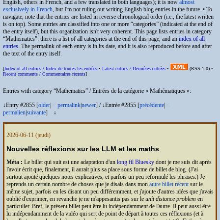
English, others in French, and a few translated in both languages); it is now
almost
exclusively in French
, but I'm not ruling out writing English blog entries in the future. • To
navigate, note that the entries are listed in reverse chronological order (i.e., the latest written
is on top). Some entries are classified into one or more “categories” (indicated at the end of
the entry itself), but this organization isn't very coherent. This page lists entries in category
Mathematics
: there is a list of all categories at the end of this page, and an
index of all
entries
. The permalink of each entry is in its date, and it is also reproduced before and after
the text of the entry itself.
[
Index of all entries /
Index de toutes les entrées
•
Latest entries /
Dernières entrées
•
(
RSS
1.0) •
Recent comments /
Commentaires récents
]
Entries with category
Mathematics
/
Entrées de la catégorie
Mathématiques
:
↓Entry #2855 [
older
|
※
permalink
|
newer
]
/
↓Entrée #2855 [
précédente
|
※
permalien
|
suivante
]
↓
2026-06-11
(jeudi)
Nouvelles réflexions sur les
LLM
et les maths
Méta :
Le billet qui suit est une adaptation d'un
long fil Bluesky
dont je me suis dit après
l'avoir écrit que, finalement, il aurait plus sa place sous forme de billet de blog. (J'ai
surtout ajouté quelques notes explicatives, et parfois un peu reformulé les phrases.) Je
reprends un certain nombre de choses que je disais dans mon
autre billet récent
sur le
même sujet, parfois en les disant un peu différemment, et j'ajoute d'autres idées que j'avais
oublié d'exprimer, en revanche je ne m'appesantis pas sur le
unit distance problem
en
particulier. Bref, le présent billet peut être lu indépendamment de l'autre. Il peut aussi être
lu indépendamment de la vidéo qui sert de point de départ à toutes ces réflexions (et à