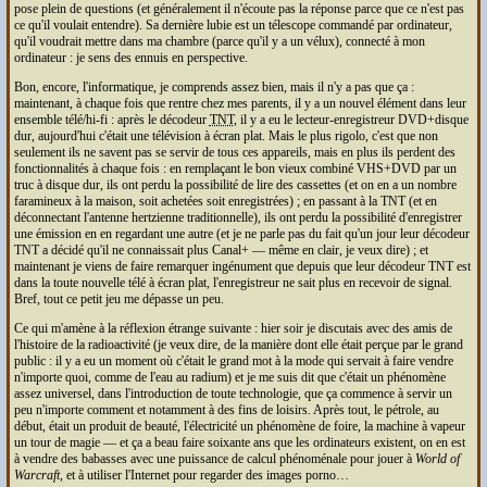
pose plein de questions (et généralement il n'écoute pas la réponse parce que ce n'est pas
ce qu'il voulait entendre). Sa dernière lubie est un télescope commandé par ordinateur,
qu'il voudrait mettre dans ma chambre (parce qu'il y a un vélux), connecté à mon
ordinateur : je sens des ennuis en perspective.
Bon, encore, l'informatique, je comprends assez bien, mais il n'y a pas que ça :
maintenant, à chaque fois que rentre chez mes parents, il y a un nouvel élément dans leur
ensemble télé/hi-fi : après le décodeur
TNT
, il y a eu le lecteur-enregistreur
DVD
+disque
dur, aujourd'hui c'était une télévision à écran plat. Mais le plus rigolo, c'est que non
seulement ils ne savent pas se servir de tous ces appareils, mais en plus ils perdent des
fonctionnalités à chaque fois : en remplaçant le bon vieux combiné
VHS
+
DVD
par un
truc à disque dur, ils ont perdu la possibilité de lire des cassettes (et on en a un nombre
faramineux à la maison, soit achetées soit enregistrées) ; en passant à la
TNT
(et en
déconnectant l'antenne hertzienne traditionnelle), ils ont perdu la possibilité d'enregistrer
une émission en en regardant une autre (et je ne parle pas du fait qu'un jour leur décodeur
TNT
a décidé qu'il ne connaissait plus Canal+ — même en clair, je veux dire) ; et
maintenant je viens de faire remarquer ingénument que depuis que leur décodeur
TNT
est
dans la toute nouvelle télé à écran plat, l'enregistreur ne sait plus en recevoir de signal.
Bref, tout ce petit jeu me dépasse un peu.
Ce qui m'amène à la réflexion étrange suivante : hier soir je discutais avec des amis de
l'histoire de la radioactivité (je veux dire, de la manière dont elle était perçue par le grand
public : il y a eu un moment où c'était le grand mot à la mode qui servait à faire vendre
n'importe quoi, comme de l'eau au radium) et je me suis dit que c'était un phénomène
assez universel, dans l'introduction de toute technologie, que ça commence à servir un
peu n'importe comment et notamment à des fins de loisirs. Après tout, le pétrole, au
début, était un produit de beauté, l'électricité un phénomène de foire, la machine à vapeur
un tour de magie — et ça a beau faire soixante ans que les ordinateurs existent, on en est
à vendre des babasses avec une puissance de calcul phénoménale pour jouer à
World of
Warcraft
, et à utiliser l'Internet pour regarder des images porno…