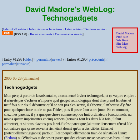
David Madore's WebLog:
Technogadgets
[
Index of all entries /
Index de toutes les entrées
•
Latest entries /
Dernières entrées
•
David Madore
(
RSS
1.0) •
Recent comments /
Commentaires récents
]
Prof. site
Site Root
Site Map
WebLog
↓Entry #1296 [
older
|
※
permalink
|
newer
]
/
↓Entrée #1296 [
précédente
|
※
permalien
|
suivante
]
↓
2006-05-28
(dimanche)
Technogadgets
Mon père, à partir de la soixantaine, a commencé à virer technogeek, et ça va pire en pire :
il n'arrête pas d'acheter n'importe quel gadget technologique dont il se prend la lubie, et
neuf fois sur dix il découvre qu'il ne sait pas s'en servir, il s'énerve, il m'accuse d'y être
pour quelque chose ou de ne pas l'aider, puis il passe à un autre jouet. En ce moment,
chez mes parents, il y a quelque chose comme sept ou huit ordinateurs fonctionnels, au
moins quatre imprimantes et cinq scaners (certains font les deux à la fois, il faut
admettre), et si nous n'avons pas le wi-fi c'est parce que j'ai miraculeusement réussi à le
convaincre que ça ne servait à rien étant donné qu'on a des câbles Ethernet
(potentiellement gigabits) partout. Il est perpétuellement en train de réinstaller Linux
(
Fedora
) ou Windows et de pester parce que des choses ne se passent pas bien : il me