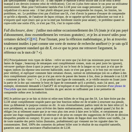
pas spécifiquement l'usage de l'
IA
: il faut séparer le reproche d'avoir utilisé une
IA
de celui d'avoir
manqué à ses devoirs (comme celui de vérification). Ceci est à plus forte raison le cas pour un utilisateur
institutionnel. Mais pour l'utilisateur lambda d'un
LLM
pour son usage personnel, je pense que
culpabiliser n'a aucun sens : il faut plutôt éduquer pour faire comprendre les risques, les limites, les
problèmes, etc. Le problème n'est pas d'utiliser une
IA
, c'est d'avoir la paresse d'essayer de comprendre
ce qu'elle a répondu, de l'analyser de façon critique, de se rappeler qu'elle peut halluciner sur tout et à
n'importe quel sujet (
mais
que ça ne la rend pas forcément inutile pour autant) ; le problème quand on
copie-colle une sortie d'
IA
, ce n'est pas l'
IA
, c'est le copier-coller.
Full disclosure, donc :
j'utilise moi-même occasionnellement des
IA
(mais je n'ai pas payé
d'abonnement, donc essentiellement les versions gratuites) ; et je les ai trouvé utiles pour
certaines tâches[
#5
][
#6
]. Pour l'instant, pour la réflexion mathématique, je les ai trouvées
totalement inutiles à part comme une sorte de moteur de recherche amélioré (
je sais qu'il
y a un argument standard qui dit
X
, est-ce que tu peux me retrouver l'argument, la
référence ou le mot-clé ?
).
[#5] Principalement trois types de tâches :
relire
un texte que j'ai écrit (au minimum pour trouver les
fautes de frappe ; beaucoup de remarques sont complètement connes, mais on peut juste les ignorer),
retrouver
quelque chose à quoi je pense et que j'ai sur le bout de la langue ou sur quoi je n'ai que de
vagues indices (la réponse sera souvent hallucinée, mais ce n'est pas grave, si le bon truc est trouvé on
peut vérifier), et
expliquer
comment faire certaines choses, surtout en informatique (où on a affaire à des
docs complètement pourries que je n'ai pas envie de passer des heures à lire, donc je demande à un
LLM
comment je fais <truc> ?
, il me produit une ligne de commande, et je vérifie ensuite en lisant juste
la partie de la doc qui concerne le bout de ligne de commande qu'il a produit), mais j'ai aussi, par
exemple, récemment demandé à Chat
GPT
de m'expliquer et me décortiquer la structure d'
une phrase de
Thucydide
que mes connaissances limitées du grec ancien ne suffisaient pas à me permettre de
comprendre même avec la traduction.
[#6] Je précise que je ne fais ni écrire ni relire mes billets de ce blog par des
IA
. Les faire écrire par des
LLM
serait complètement stupide parce que leur fonction même est de m'aider à structurer ma pensée,
donc ça défeaterait le purpose comme on dit. Je suis éventuellement parfois tenté de les faire relire (cf. la
note précédente), au moins pour m'éviter des fautes embarrassantes, mais en général quand j'ai fini de
rédiger j'en ai tellement marre que je ne veux plus rien avoir à faire avec le billet, et certainement pas
ajouter une étape supplémentaire de relecture et de prise en compte des suggestions de l'
IA
(et de décision
desquelles prendre en compte). Et pour ce qui est des fautes de frappe dont mes billets sont truffés, j'ai
de toute manière des petits lutins (humains, probablement) qui viennent me les signaler dans les
commentaires. Bref, 100% des conneries du présent billet sont le résultat de ma stupidité naturelle,
garanties sans aucune assistance d'hallucination de
LLM
.