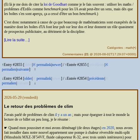
(Et là je me dois de citer la
loi de Goodhart
comme je le fais souvent : utiliser les maths /
problèmes d'Erdős comme
benchmark
pour les
IA
avait peut-être un sens, mais dès que
les boîtes s'en sont aperçu, ça a cessé d'être un bon
benchmark
.)
C'est donc notamment à cause de ça que beaucoup de mathématiciens sont exaspérés de la
manière dont les boîtes d'
IA
font leur pub sur leur dos et leur donnent un rôle quasiment
de prospectus publicitaire, au détriment de la discipline.
[Lire la suite…]
Catégories :
math
(
•
)
Commentaires
(
21
@ 2026-08-02T17:29:07+0000)
↑Entry #2855 [
older
|
※
permalink
|
newer
]
/
↑Entrée #2855 [
précédente
|
※
permalien
|
suivante
]
↑
↓Entry #2854 [
older
|
※
permalink
|
newer
]
/
↓Entrée #2854 [
précédente
|
※
permalien
|
suivante
]
↓
2026-05-29
(vendredi)
Le retour des problèmes de clim
J'avais parlé de problèmes de clim
il y a un an
; mais pour épargner à tout le monde la
lecture de ce billet un peu long, je le résume :
☛ Quand mon poussinet et moi avons déménagé (de deux étages)
en 2020
, nous avons
fait installer dans notre nouvel appartement une pompe à chaleur réversible multi-split
(Mitsubishi MXZ-3F54VF, fluide caloporteur R-32, avec trois unités intérieures) pour