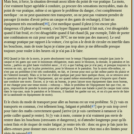
Mais bon, à force, la situation devenait assez idiote du point de vue pratique. La moto,
c'est vraiment hyper agréable à conduire, ça procure des sensations incroyables, mais du
point de vue pratique, même si on ignore le problème du danger, c'est complètement
merdique : on ne peut quasiment rien transporter, on ne peut pas vraiment prendre de
passager (à moins d'avoir prévu un casque et des gants de rechange), il faut un
équipement très encombrant[
#6
], c'est merdique quand il pleut (c'est encore plus
dangereux s'il pleut
et
qu'il vente), c'est hyper flippant quand il fait nuit, c'est désagréable
quand il fait froid, et c'est désagréable quand il fait chaud (là, par exemple, l'idée de porter
une combinaison en cuir pour sortir par 36°C ne me tente pas des masses). Le seul
avantage pratique par rapport à la voiture, c'est qu'on a le droit de circuler en interfile dans
les bouchons, mais de toute façon je n'aime pas trop alors je me débrouille presque
toujours pour rouler à des heures où je n'ai pas à le faire.
[#6] Quand je fais de la moto, je porte absolument tout le temps l'équipement complet (pas juste le
casque et les gants qui sont le minimum obligatoire, mais aussi le blouson, la dorsale, le pantalon et les
bottes ; parfois un gilet haute visibilité aussi ; il n'y a que l'airbag que je n'ai pas), et presque toujours la
version en cuir, qui est la plus protectrice, pour le blouson et le pantalon. Sur la moto elle-même, ce
n'est pas un problème (c'est très confortable, en fait, et j'avoue pour moi ça fait même partie du plaisir et
de l'identité motard). Mais si le but est d'aller quelque part pour faire quelque chose, on se retrouve avec
la question de quoi faire de l'équipement, qui est quand même emmerdant pour n'importe quoi d'autre
que conduire une moto. Encore, si je vais au bureau, je peux laisser mon équipement dans mon bureau,
et me changer pour une tenue moins « robocop ». Mais le problème de l'équipement fait que c'est, en
gros, impossible de prendre la moto pour aller quelque part faire une balade à pied (le casque tient certes
dans le top-case, mais le pantalon et le blouson, il faudrait les garder sur soi, et on n'a pas envie de faire
de la randonnée en équipement de moto).
Et le choix du mode de transport pour aller au bureau est un vrai problème. Si j'y vais en
transports en commun, c'est tellement long, fatigant et pénible[
#7
] que je suis trop crevé
pour faire des maths correctement quand j'arrive (et je suis carrément à ramasser à la
petite cuiller quand je rentre). Si j'y vais à moto, comme je n'ai vraiment pas envie de
rentrer dans les bouchons (stressants et dangereux), ni d'attendre longtemps pour qu'ils
soient finis et de risquer de rouler fatigué, je rentre très tôt : donc en gros je fais juste les
allers-retours pour donner mes cours et c'est tout. Or bosser chez moi a des limites pour
plein de raisons[
#8
].