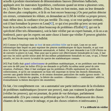
actuelle à produire énormément de démonstrations fausses (théorèmes hallucinés,
appliqués avec les mauvaises hypothèses, confusions quand un terme a plusieurs sens,
etc.). Même les « bons » modèles. (Oui, les bons en font moins, mais on leur demande
des choses plus compliquées, et là ils en font encore beaucoup.) On peut parfois détecter
ces erreurs, certainement les réduire, en demandant au
LLM
de vérifier sa propre preuve,
mais même ainsi, la confiance n'est pas terrible. Du coup, si on veut quelque certitude,
soit il faut formaliser la preuve en Lean[
#2
], ce qui n'est possible qu'avec un tout petit
bout de la recherche en maths (dont beaucoup de problèmes d'Erdős[
#3
], qui ont la
spécificité d'être très élémentaires), soit la faire vérifier par un expert humain, et là on a un
bottleneck
, parce que les experts ont autre chose à foutre que vérifier
N
preuves générées
par
IA
dont beaucoup sont du bullshit.
[#2] Comme je l'explique dans
un bout
de mon
précédent billet
sur le sujet, Lean est un outil
informatique dans lequel on peut exprimer des preuves mathématiques de façon formelle, et qui vont
alors la vérifier (de façon complètement automatisée, et fiable). On peut demander à un
LLM
d'écrire ou
de convertir la preuve en Lean. Mais pour que la preuve soit effectivement formalisable en Lean, il faut
que tous les outils qu'elle utilise aient été eux-mêmes préalablement formalisés en Lean, ce qui, à l'heure
actuelle, est loin de couvrir la totalité du spectre des mathématiques connues.
[#3] Paul Erdős était
grand collectionneur
de problèmes mathématiques, et ses problèmes sont devenus
une sorte de défi pour les boîtes d'
IA
(je me demande ce qu'Erdős lui-même aurait pensé de cette
situation, d'ailleurs). Mais il faut souligner que les problèmes d'Erdős représentent les intérêts du
collectionneur, et qu'ils ont notamment un biais très important en faveur des énoncés élémentaires,
souvent sans grande théorie derrière, et de certains domaines particuliers des maths (grosso modo : la
combinatoire, la théorie des graphes, la théorie des nombres « élémentaire » / combinatoire / additive,
éventuellement la théorie descriptive des ensembles).
En fait, c'est complètement con : on a automatisé une partie intéressante de la résolution
de problèmes mathématiques (trouver une preuve), mais pas vraiment la partie chiante
(vérifier les preuves), qui est pourtant, du point de vue théorique, parfaitement
automatisable. (Un peu comme on préférerait que les
IA
nous débarrassent des choses
chiantes de la vie, comme le ménage, et pas des choses créatives et intéressantes.)
☞ La difficulté de vérifier