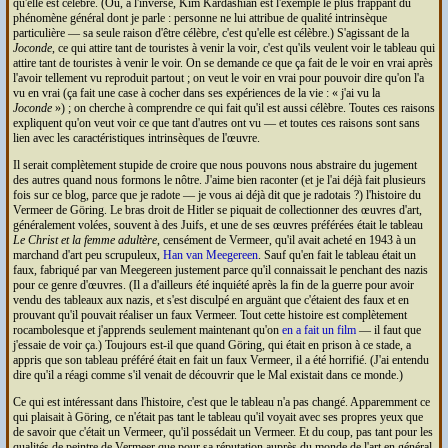
qu'elle est célèbre. (Ou, à l'inverse, Kim Kardashian est l'exemple le plus frappant du
phénomène général dont je parle : personne ne lui attribue de qualité intrinsèque
particulière — sa seule raison d'être célèbre, c'est qu'elle est célèbre.) S'agissant de la
Joconde
, ce qui attire tant de touristes à venir la voir, c'est qu'ils veulent voir le tableau qui
attire tant de touristes à venir le voir. On se demande ce que ça fait de le voir en vrai après
l'avoir tellement vu reproduit partout ; on veut le voir en vrai pour pouvoir dire qu'on l'a
vu en vrai (ça fait une case à cocher dans ses expériences de la vie :
j'ai vu la
Joconde
) ; on cherche à comprendre ce qui fait qu'il est aussi célèbre. Toutes ces raisons
expliquent qu'on veut voir ce que tant d'autres ont vu — et toutes ces raisons sont sans
lien avec les caractéristiques intrinsèques de l'œuvre.
Il serait complètement stupide de croire que nous pouvons nous abstraire du jugement
des autres quand nous formons le nôtre. J'aime bien raconter (et je l'ai déjà fait plusieurs
fois sur ce blog, parce que je radote — je vous ai déjà dit que je radotais ?) l'histoire du
Vermeer de Göring. Le bras droit de Hitler se piquait de collectionner des œuvres d'art,
généralement volées, souvent à des Juifs, et une de ses œuvres préférées était le tableau
Le Christ et la femme adultère
, censément de Vermeer, qu'il avait acheté en 1943 à un
marchand d'art peu scrupuleux,
Han van Meegereen
. Sauf qu'en fait le tableau était un
faux, fabriqué par van Meegereen justement parce qu'il connaissait le penchant des nazis
pour ce genre d'œuvres. (Il a d'ailleurs été inquiété après la fin de la guerre pour avoir
vendu des tableaux aux nazis, et s'est disculpé en arguänt que c'étaient des faux et en
prouvant qu'il pouvait réaliser un faux Vermeer. Tout cette histoire est complètement
rocambolesque et j'apprends seulement maintenant qu'on
en a fait un film
— il faut que
j'essaie de voir ça.) Toujours est-il que quand Göring, qui était en prison à ce stade, a
appris que son tableau préféré était en fait un faux Vermeer, il a été horrifié. (J'ai entendu
dire qu'il a réagi comme s'il venait de découvrir que le Mal existait dans ce monde.)
Ce qui est intéressant dans l'histoire, c'est que le tableau n'a pas changé. Apparemment ce
qui plaisait à Göring, ce n'était pas tant le tableau qu'il voyait avec ses propres yeux que
de savoir que c'était un Vermeer, qu'il possédait un Vermeer. Et du coup, pas tant pour les
qualités de peintre de Vermeer que pour sa réputation auprès du monde de l'art en général.