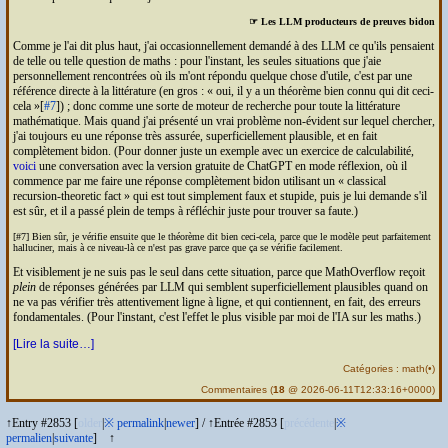
☞ Les
LLM
producteurs de preuves bidon
Comme je l'ai dit plus haut, j'ai occasionnellement demandé à des
LLM
ce qu'ils pensaient
de telle ou telle question de maths : pour l'instant, les seules situations que j'aie
personnellement rencontrées où ils m'ont répondu quelque chose d'utile, c'est par une
référence directe à la littérature (en gros :
oui, il y a un théorème bien connu qui dit ceci-
cela
[
#7
]) ; donc comme une sorte de moteur de recherche pour toute la littérature
mathématique. Mais quand j'ai présenté un vrai problème non-évident sur lequel chercher,
j'ai toujours eu une réponse très assurée, superficiellement plausible, et en fait
complètement bidon. (Pour donner juste un exemple avec un exercice de calculabilité,
voici
une conversation avec la version gratuite de Chat
GPT
en mode réflexion, où il
commence par me faire une réponse complètement bidon utilisant un
classical
recursion-theoretic fact
qui est tout simplement faux et stupide, puis je lui demande s'il
est sûr, et il a passé plein de temps à réfléchir juste pour trouver sa faute.)
[#7] Bien sûr, je vérifie ensuite que le théorème dit bien ceci-cela, parce que le modèle peut parfaitement
halluciner, mais à ce niveau-là ce n'est pas grave parce que ça se vérifie facilement.
Et visiblement je ne suis pas le seul dans cette situation, parce que MathOverflow reçoit
plein
de réponses générées par
LLM
qui semblent superficiellement plausibles quand on
ne va pas vérifier très attentivement ligne à ligne, et qui contiennent, en fait, des erreurs
fondamentales. (Pour l'instant, c'est l'effet le plus visible par moi de l'
IA
sur les maths.)
[Lire la suite…]
Catégories :
math
(
•
)
Commentaires
(
18
@ 2026-06-11T12:33:16+0000)
↑Entry #2853 [
older
|
※
permalink
|
newer
]
/
↑Entrée #2853 [
précédente
|
※
permalien
|
suivante
]
↑