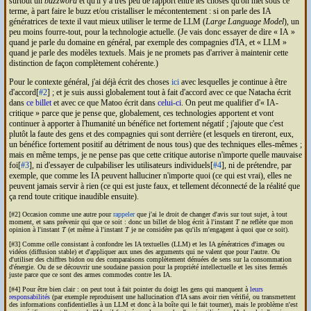
surtout un
buzzword
et qu'il y a très peu de rapport entre les choses qu'on met sous ce
terme, à part faire le buzz et/ou cristalliser le mécontentement : si on parle des
IA
génératrices de texte il vaut mieux utiliser le terme de
LLM
(
Large Language Model
), un
peu moins fourre-tout, pour la technologie actuelle. (Je vais donc essayer de dire
IA
quand je parle du domaine en général, par exemple des compagnies d'
IA
, et
LLM
quand je parle des modèles textuels. Mais je ne promets pas d'arriver à maintenir cette
distinction de façon complètement cohérente.)
Pour le contexte général, j'ai déjà écrit des choses
ici
avec lesquelles je continue à être
d'accord[
#2
] ; et je suis aussi globalement tout à fait d'accord avec ce que Natacha écrit
dans
ce billet
et avec ce que Matoo écrit dans
celui-ci
. On peut me qualifier d'
IA
-
critique
parce que je pense que, globalement, ces technologies apportent et vont
continuer à apporter à l'humanité un bénéfice net fortement négatif ; j'ajoute que c'est
plutôt la faute des gens et des compagnies qui sont derrière (et lesquels en tireront, eux,
un bénéfice fortement positif au détriment de nous tous) que des techniques elles-mêmes ;
mais en même temps, je ne pense pas que cette critique autorise n'importe quelle mauvaise
foi[
#3
], ni d'essayer de culpabiliser les utilisateurs individuels[
#4
], ni de prétendre, par
exemple, que comme les
IA
peuvent halluciner n'importe quoi (ce qui est vrai), elles ne
peuvent jamais servir à rien (ce qui est juste faux, et tellement déconnecté de la réalité que
ça rend toute critique inaudible ensuite).
[#2] Occasion comme une autre pour
rappeler
que j'ai le droit de changer d'avis sur tout sujet, à tout
moment, et sans prévenir qui que ce soit : donc un billet de blog écrit à l'instant
T
ne reflète que mon
opinion à l'instant
T
(et même à l'instant
T
je ne considère pas qu'ils m'engagent à quoi que ce soit).
[#3] Comme celle consistant à confondre les
IA
textuelles (
LLM
) et les
IA
génératrices d'images ou
vidéos (diffusion stable) et d'appliquer aux unes des arguments qui ne valent que pour l'autre. Ou
d'utiliser des chiffres bidon ou des comparaisons complètement dénuées de sens sur la consommation
d'énergie. Ou de se découvrir une soudaine passion pour la propriété intellectuelle et les sites fermés
juste parce que ce sont des armes commodes contre les
IA
.
[#4] Pour être bien clair : on peut tout à fait pointer du doigt les gens qui manquent à
leurs
responsabilités
(par exemple reproduisent une hallucination d'
IA
sans avoir rien vérifié, ou transmettent
des informations confidentielles à un
LLM
et donc à la boîte qui le fait tourner), mais le problème n'est