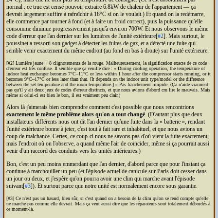
normal : ce truc est censé pouvoir extraire 6.8kW de chaleur de l'appartement — ça
devrait largement suffire à rafraîchir à 18°C si on le voulait.) Et quand on la redémarre,
elle commence par tourner à fond (et à faire un froid correct), puis la puissance qu'elle
consomme diminue progressivement jusqu'à environ 700W. Et nous observons le même
code d'erreur que l'an dernier sur les lumières de l'unité extérieure[
#2
]. Mais surtout, le
poussinet a ressorti son gadget à détecter les fuites de gaz, et a détecté une fuite qui
semble venir exactement du même endroit (au fond en bas à droite) sur l'unité extérieure.
[#2] Lumière jaune + 8 clignotements de la rouge. Malheureusement, la signification exacte de ce code
d'erreur est très confuse. Il semble que ça veuille dire :
During cooling operation, the temperature of
indoor heat exchanger becomes 7°C–11°C or less within 1 hour after the compressor starts running, or it
becomes 9°C–17°C or less later than that. [It depends on the indoor unit type/model or the difference
between the set temperature and the room temperature.]
Pas franchement limpide. (Ça n'aide vraiment
pas qu'il y ait deux jeux de codes d'erreur distincts, et que nous avions d'abord cru lire le mauvais. Mais
même si celui-ci est bien le bon, il est vraiment peu clair.)
Alors là j'aimerais bien comprendre comment c'est possible que nous rencontrions
exactement le même problème alors qu'on a tout changé
. (D'autant plus que deux
installateurs différents nous ont dit l'an dernier qu'une fuite dans la « batterie », rendant
l'unité extérieure bonne à jeter, c'est tout à fait rare et inhabituel, et que nous avions un
coup de malchance. Certes, ce coup-ci nous ne savons pas d'où vient la fuite exactement,
mais l'endroit où on l'observe, a quand même l'air de coïncider, même si ça pourrait aussi
venir d'un raccord des conduits vers les unités intérieures.)
Bon, c'est un peu moins emmerdant que l'an dernier, d'abord parce que pour l'instant ça
continue à marchouiller un peu (et l'épisode actuel de canicule sur Paris doit cesser dans
un jour ou deux, et j'espère qu'on pourra avoir une clim qui marche avant l'épisode
suivant[
#3
]). Et surtout parce que notre unité est normalement encore sous garantie.
[#3] Ce n'est pas un hasard, bien sûr, si c'est quand on a besoin de la clim qu'on se rend compte qu'elle
ne marche pas comme elle devrait. Mais ça veut aussi dire que les réparateurs sont totalement débordés à
ce moment-là.