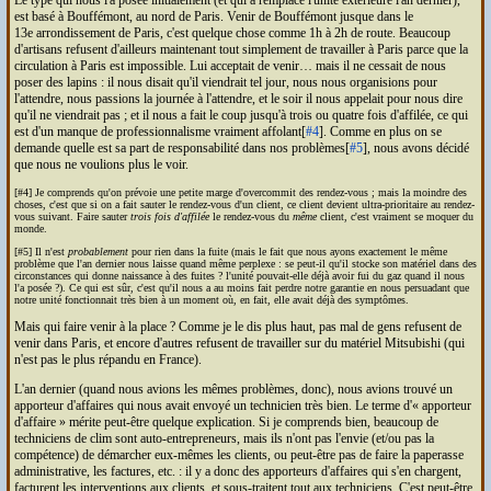
est basé à Bouffémont, au nord de Paris. Venir de Bouffémont jusque dans le
13e arrondissement de Paris, c'est quelque chose comme 1h à 2h de route. Beaucoup
d'artisans refusent d'ailleurs maintenant tout simplement de travailler à Paris parce que la
circulation à Paris est impossible. Lui acceptait de venir… mais il ne cessait de nous
poser des lapins : il nous disait qu'il viendrait tel jour, nous nous organisions pour
l'attendre, nous passions la journée à l'attendre, et le soir il nous appelait pour nous dire
qu'il ne viendrait pas ; et il nous a fait le coup jusqu'à trois ou quatre fois d'affilée, ce qui
est d'un manque de professionnalisme vraiment affolant[
#4
]. Comme en plus on se
demande quelle est sa part de responsabilité dans nos problèmes[
#5
], nous avons décidé
que nous ne voulions plus le voir.
[#4] Je comprends qu'on prévoie une petite marge d'overcommit des rendez-vous ; mais la moindre des
choses, c'est que si on a fait sauter le rendez-vous d'un client, ce client devient ultra-prioritaire au rendez-
vous suivant. Faire sauter
trois fois d'affilée
le rendez-vous du
même
client, c'est vraiment se moquer du
monde.
[#5] Il n'est
probablement
pour rien dans la fuite (mais le fait que nous ayons exactement le même
problème que l'an dernier nous laisse quand même perplexe : se peut-il qu'il stocke son matériel dans des
circonstances qui donne naissance à des fuites ? l'unité pouvait-elle déjà avoir fui du gaz quand il nous
l'a posée ?). Ce qui est sûr, c'est qu'il nous a au moins fait perdre notre garantie en nous persuadant que
notre unité fonctionnait très bien à un moment où, en fait, elle avait déjà des symptômes.
Mais qui faire venir à la place ? Comme je le dis plus haut, pas mal de gens refusent de
venir dans Paris, et encore d'autres refusent de travailler sur du matériel Mitsubishi (qui
n'est pas le plus répandu en France).
L'an dernier (quand nous avions les mêmes problèmes, donc), nous avions trouvé un
apporteur d'affaires qui nous avait envoyé un technicien très bien. Le terme d'
apporteur
d'affaire
mérite peut-être quelque explication. Si je comprends bien, beaucoup de
techniciens de clim sont auto-entrepreneurs, mais ils n'ont pas l'envie (et/ou pas la
compétence) de démarcher eux-mêmes les clients, ou peut-être pas de faire la paperasse
administrative, les factures, etc. : il y a donc des apporteurs d'affaires qui s'en chargent,
facturent les interventions aux clients, et sous-traitent tout aux techniciens. C'est peut-être