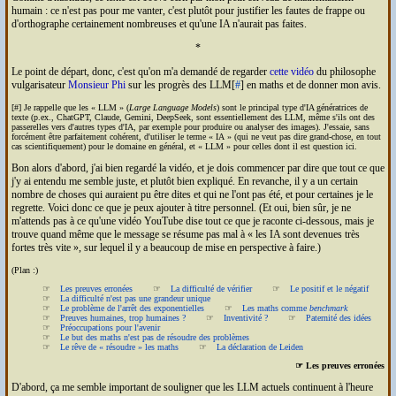
humain : ce n'est pas pour me vanter, c'est plutôt pour justifier les fautes de frappe ou
d'orthographe certainement nombreuses et qu'une
IA
n'aurait pas faites.
*
Le point de départ, donc, c'est qu'on m'a demandé de regarder
cette vidéo
du philosophe
vulgarisateur
Monsieur Phi
sur les progrès des
LLM
[
#
] en maths et de donner mon avis.
[#] Je rappelle que les
LLM
(
Large Language Models
) sont le principal type d'
IA
génératrices de
texte (p.ex., Chat
GPT
, Claude, Gemini, DeepSeek, sont essentiellement des
LLM
, même s'ils ont des
passerelles vers d'autres types d'
IA
, par exemple pour produire ou analyser des images). J'essaie, sans
forcément être parfaitement cohérent, d'utiliser le terme
IA
(qui ne veut pas dire grand-chose, en tout
cas scientifiquement) pour le domaine en général, et
LLM
pour celles dont il est question ici.
Bon alors d'abord, j'ai bien regardé la vidéo, et je dois commencer par dire que tout ce que
j'y ai entendu me semble juste, et plutôt bien expliqué. En revanche, il y a un certain
nombre de choses qui auraient pu être dites et qui ne l'ont pas été, et pour certaines je le
regrette. Voici donc ce que je peux ajouter à titre personnel. (Et oui, bien sûr, je ne
m'attends pas à ce qu'une vidéo YouTube dise tout ce que je raconte ci-dessous, mais je
trouve quand même que le message se résume pas mal à
les
IA
sont devenues très
fortes très vite
, sur lequel il y a beaucoup de mise en perspective à faire.)
(Plan :)
Les preuves erronées
La difficulté de vérifier
Le positif et le négatif
La difficulté n'est pas une grandeur unique
Le problème de l'arrêt des exponentielles
Les maths comme
benchmark
Preuves humaines, trop humaines ?
Inventivité ?
Paternité des idées
Préoccupations pour l'avenir
Le but des maths n'est pas de résoudre des problèmes
Le rêve de « résoudre » les maths
La déclaration de Leiden
☞ Les preuves erronées
D'abord, ça me semble important de souligner que les
LLM
actuels continuent à l'heure