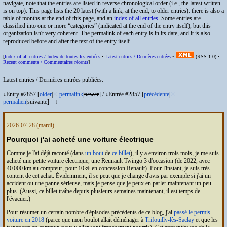
navigate, note that the entries are listed in reverse chronological order (i.e., the latest written
is on top). This page lists the 20 latest (with a link, at the end, to older entries): there is also a
table of months at the end of this page, and an
index of all entries
. Some entries are
classified into one or more “categories” (indicated at the end of the entry itself), but this
organization isn't very coherent. The permalink of each entry is in its date, and it is also
reproduced before and after the text of the entry itself.
[
Index of all entries /
Index de toutes les entrées
•
Latest entries /
Dernières entrées
•
(
RSS
1.0) •
Recent comments /
Commentaires récents
]
Latest entries /
Dernières entrées publiées
:
↓Entry #2857 [
older
|
※
permalink
|
newer
]
/
↓Entrée #2857 [
précédente
|
※
permalien
|
suivante
]
↓
2026-07-28
(mardi)
Pourquoi j'ai acheté une voiture électrique
Comme je l'ai déjà raconté (dans
un bout
de
ce billet
), il y a environ trois mois, je me suis
acheté une petite voiture électrique, une Reunault Twingo 3 d'occasion (de 2022, avec
40 000 km au compteur, pour 10k€ en concession Renault). Pour l'instant, je suis très
content de cet achat. Évidemment, il se peut que je change d'avis par exemple si j'ai un
accident ou une panne sérieuse, mais je pense que je peux en parler maintenant un peu
plus. (Aussi, ce billet traîne depuis plusieurs semaines maintenant, il est temps de
l'évacuer.)
Pour résumer un certain nombre d'épisodes précédents de ce blog, j'ai
passé le permis
voiture en 2018
(parce que mon boulot allait déménager à
Trifouilly-lès-Saclay
et que les