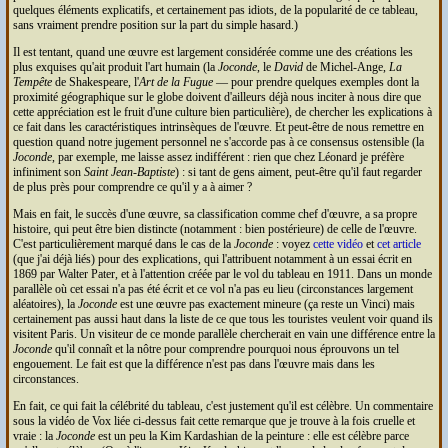
quelques éléments explicatifs, et certainement pas idiots, de la popularité de ce tableau,
sans vraiment prendre position sur la part du simple hasard.)
Il est tentant, quand une œuvre est largement considérée comme une des créations les
plus exquises qu'ait produit l'art humain (la
Joconde
, le
David
de Michel-Ange,
La
Tempête
de Shakespeare, l'
Art de la Fugue
— pour prendre quelques exemples dont la
proximité géographique sur le globe doivent d'ailleurs déjà nous inciter à nous dire que
cette appréciation est le fruit d'une culture bien particulière), de chercher les explications à
ce fait dans les caractéristiques intrinsèques de l'œuvre. Et peut-être de nous remettre en
question quand notre jugement personnel ne s'accorde pas à ce consensus ostensible (la
Joconde
, par exemple, me laisse assez indifférent : rien que chez Léonard je préfère
infiniment son
Saint Jean-Baptiste
) : si tant de gens aiment, peut-être qu'il faut regarder
de plus près pour comprendre ce qu'il y a à aimer ?
Mais en fait, le succès d'une œuvre, sa classification comme chef d'œuvre, a sa propre
histoire, qui peut être bien distincte (notamment : bien postérieure) de celle de l'œuvre.
C'est particulièrement marqué dans le cas de la
Joconde
: voyez
cette vidéo
et
cet article
(que j'ai déjà liés) pour des explications, qui l'attribuent notamment à un essai écrit en
1869 par Walter Pater, et à l'attention créée par le vol du tableau en 1911. Dans un monde
parallèle où cet essai n'a pas été écrit et ce vol n'a pas eu lieu (circonstances largement
aléatoires), la
Joconde
est une œuvre pas exactement mineure (ça reste un Vinci) mais
certainement pas aussi haut dans la liste de ce que tous les touristes veulent voir quand ils
visitent Paris. Un visiteur de ce monde parallèle chercherait en vain une différence entre la
Joconde
qu'il connaît et la nôtre pour comprendre pourquoi nous éprouvons un tel
engouement. Le fait est que la différence n'est pas dans l'œuvre mais dans les
circonstances.
En fait, ce qui fait la célébrité du tableau, c'est justement qu'il est célèbre. Un commentaire
sous la vidéo de Vox liée ci-dessus fait cette remarque que je trouve à la fois cruelle et
vraie : la
Joconde
est un peu la Kim Kardashian de la peinture : elle est célèbre parce