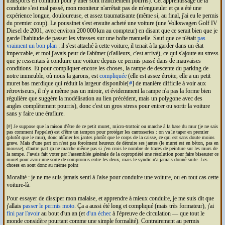
transports en commun pour y aller sont franchement pourris). Cet apprentissage de la
conduite s'est mal passé, mon moniteur n'arrêtait pas de m'engueuler et ça a été une
expérience longue, douloureuse, et assez traumatisante (même si, au final, j'ai eu le permis
du premier coup). Le poussinet s'est ensuite acheté une voiture (une Volkswagen Golf IV
Diesel de 2001, avec environ 200 000 km au compteur) en disant que ce serait bien que je
garde l'habitude de passer les vitesses sur une boîte manuelle. Sauf que ce n'était
pas
vraiment un bon plan
: il s'est attaché à cette voiture, il tenait à la garder dans un état
impeccable, et moi j'avais peur de l'abîmer (d'ailleurs, c'est arrivé), ce qui s'ajoute au stress
que je ressentais à conduire une voiture depuis ce permis passé dans de mauvaises
conditions. Et pour compliquer encore les choses, la rampe de descente du parking de
notre immeuble, où nous la garons, est
compliquée
(elle est assez étroite, elle a un petit
muret bas merdique qui réduit la largeur disponible[
#
] de manière difficile à voir aux
rétroviseurs, il n'y a même pas un miroir, et évidemment la rampe n'a pas la forme bien
régulière que suggère la modélisation au lien précédent, mais un polygone avec des
angles complètement pourris), donc c'est un gros stress pour entrer ou sortir la voiture
sans y faire une éraflure.
[#] Je suppose que la raison d'être de ce petit muret, micro-trottoir ou marche à la base du mur (je ne sais
pas comment l'appeler) est d'être un tampon pour protéger les carrosseries : on va le taper en premier
(plutôt que le mur), donc abîmer les jantes plutôt que le corps de la caisse, ce qui est sans doute moins
grave. Mais d'une part on n'est pas forcément heureux de détruire ses jantes (le muret est en béton, pas en
mousse), d'autre part ça ne marche même pas si j'en crois le nombre de traces de peinture sur les murs de
la rampe. J'avais fait voter par l'assemblée générale de la copropriété une résolution pour faire biseauter ce
muret pour avoir une sorte de compromis entre les deux, mais le syndic n'a jamais donné suite. Les
choses en sont donc au même point
Moralité : je ne me suis jamais senti à l'aise pour conduire une voiture, ou en tout cas cette
voiture-là.
Pour essayer de dissiper mon malaise, et apprendre à mieux conduire, je me suis dit que
j'allais
passer le permis moto
. Ça a aussi été long et compliqué (mais très formateur), j'ai
fini par l'avoir
au bout d'un an (et
d'un échec
à l'épreuve de circulation — que tout le
monde considère pourtant comme une simple formalité). Contrairement au permis