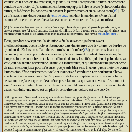
voiture, ça n'a pas été traumatisant, et je me suis rendu compte que j'aimais énormément
conduire une moto. Et j'ai certainement beaucoup appris à lire la route (et la conduite des
autres, et à détecter les dangers) en passant le permis moto et en roulant à moto[
#2
]. (Et
ça m'a aussi sans doute permis de
tenir le coup
pendant la pandémie.) Mais l'effet
escompté, que je me sente plus à l'aise à rouler en voiture, ne s'est pas manifesté.
[#2] Je pense sincèrement que je conduis
beaucoup
mieux depuis que j'ai passé le permis moto, et
surtout depuis que j'ai roulé quelques dizaines de milliers de km à moto, parce que, quand même, mon
moniteur avait raison de se lamenter de mon manque d'observation (que j'avais
moi-même noté
).
Donc, pendant six-sept ans, la situation a été la suivante : j'ai beau savoir
intellectuellement que la moto est beaucoup plus dangereuse que la voiture (de l'ordre de
grandeur de 25 fois plus d'accidents mortels au kilomètre[
#3
]), je me sens beaucoup
moins inquiet quand je conduis une moto qu'une voiture. Au volant d'une voiture, j'ai
l'impression de conduire un tank, qui déborde de tous les côtés, qui tient à peine dans sa
voie, qui n'a aucune accélération, difficile à manœuvrer, et qui demande une part énorme
de mon attention juste pour m'assurer que je suis bien centré. Alors que la moto me donne
l'impression d'être extrêmement facile et instinctive à conduire : non seulement elle va
exactement où je veux, mais j'ai l'impression de faire complètement corps avec elle, la
sensation que j'ai est que ce n'est même pas
la moto
qui va où je veux, c'est moi qui
suis l'ensemble motard+moto et je dirige cet ensemble avec ma pensée. Et en tout état de
cause, conduire une moto est un plaisir, conduire une voiture est une corvée.
[#3]
Digression :
Sans vouloir nier que la moto est beaucoup plus dangereuse, ce chiffre est un peu
trompeur quand même, parce qu'elle mélange au moins trois effets : ① la moto est
intrinsèquement
plus
dangereuse que la voiture (ne serait-ce que parce que les accidents à moto sont évidemment beaucoup
plus graves qu'en voiture), même pour le même conducteur conduisant de la même manière, ② on a
tendance à ne pas conduire de la même manière une moto qu'une voiture, et ③ il est probable que les
gens qui conduisent une moto conduisent plus dangereusement
de façon générale
(i.e., même quand ils
conduisent une voiture, je suis prêt à parier que les motards ont plus d'accidents que les non-motards).
Du point de vue de l'analyse du risque, on peut donc dire que ③ (et peut-être aussi ②) est un
facteur
confondant
: sur cet aspect-là, ce n'est pas la moto qui est dangereuse, c'est que la moto attire des gens
qui conduisent de façon dangereuse. Je ne dis pas que je suis immunisé contre ③, mais la raison qui m'a
poussé à passer le permis moto n'est pas
j'ai envie de rouler très vite
, et je n'ai plus 20 ans et la