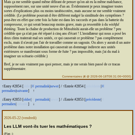
Mais ça me semble quand même délirant de penser qu'on ait eu la même malchance,
supposément rare, sur une unité neuve d'un an. Évidemment je peux imaginer toutes
sortes d'explications plus ou moins tarabiscotées, mais aucune ne me semble vraiment
crédible. (Le problème pourrait-il être différent malgré la similitude des symptômes ?
peut-être en effet que cette fois la fuite est dans les raccords et pas dans la batterie du
compresseur, ce qui serait beaucoup moins grave, mais ça ressemble à du
wishful
thinking
. Toute la chaîne de production de Mitsubishi aurait-elle un problème ? peu
crédible que ça n'ait pas été réparé à cinq ans d'écart ! L'installateur qui nous a posé les
deux clims traiterait mal ses unités, ce qui causerait ce problème ? pas complètement
exclu, mais il n'avait pas l'air de travailler comme un sagouin. Ou alors y aurait-il un autre
problème dans notre installation qui causerait un dommage indirecte aux unités
extérieures se manifestant sous forme de fuite ? pas impossible, mais j'ai du mal à
imaginer un scénario crédible.)
Bref, je ne sais vraiment pas quoi penser, mais je me serais bien passé de ce tracas
supplémentaire.
Commentaires
(
4
@ 2026-06-18T08:31:06+0000)
↑Entry #2854 [
older
|
※
permalink
|
newer
]
/
↑Entrée #2854 [
précédente
|
※
permalien
|
suivante
]
↑
↓Entry #2853 [
older
|
※
permalink
|
newer
]
/
↓Entrée #2853 [
précédente
|
※
permalien
|
suivante
]
↓
2026-05-22
(vendredi)
Les
LLM
vont-ils tuer les mathématiques ?
(Plan :)