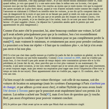
certitude d'être immortel, c'est déjà quelque chose ; et je suis encore moins immunisé contre ②, mais
quand même, je vois que quand il y a une autre moto dans le même sens sur la route, c'est quasi
toujours moi qui me fais doubler, donc j'en conclus au moins que je roule moins vite que la majorité
des autres motards (et à plus forte raison, quand je vois d'autres motards rouler comme des cinglés sur
l'autoroute en slalomant à 150km/h en interfile entre les voitures, je me dis qu'ils comptent dans les
stats de dangerosité de la moto et que juste en ne faisant pas pareil je rends ces stats un peu moins
inquiétantes pour moi). Bref, je ne dis pas que je ne prends pas des risques en roulant à moto, c'est
indéniable que j'en prends, et je ne cherche pas à les cacher, mais ils ne sont pas aussi élevés que ce
facteur ~25 peut suggérer. (Aussi, j'ai dépassé les 3 premières années après le permis qui sont
apparemment les plus dangereuses.)
Comme d'un autre côté le poussinet, lui, aime beaucoup conduire une voiture, la Golf
qu'il avait achetée principalement pour que je la conduise, ben c'est essentiellement
toujours lui qui la conduit. J'ai juste fait le minimum pour ne pas complètement perdre la
main[
#4
], mais vraiment le minimum, et certainement pas assez pour prendre confiance.
Le poussinet a eu beau me répéter
il faut que tu conduises plus
, en fait je n'en avais
pas envie et lui non plus.
[#4] Ce n'est pas clair dans quelle mesure ça s'oublie (je parle du fait de conduire en général, ou du fait
de passer les vitesses sur une boîte manuelle). Comme
j'avais constaté en 2009
, skier ne s'oublie pas
(mais bon, il s'est écoulé à peu près autant de temps depuis cette constatation qu'entre elle et la fois
précédente où j'avais fait du ski, donc peut-être que ce n'est plus vraiment le cas maintenant). En
revanche, à une autre occasion, je me suis rendu compte que je ne savais plus nager (ou plus exactement,
je savais toujours nager, mais pas retenir ma respiration pour nager sans avoir l'impression d'être tout le
temps en train de me noyer). Donc apparemment skier ne s'oublie pas, nager si. Et conduire, alors ? Je
n'en sais rien.
J'ai bien essayé de conduire une voiture électrique : soit celle de ma maman, soit des
voitures de location en autopartage (mais les systèmes d'autopartage à Paris
n'arrêtent pas
de changer
, et par ailleurs ça reste assez cher), et même l'hybride que nous avons louée
l'été dernier à Toronto
parce que le poussinet avait stupidement laissé son permis à la
maison. Lui-même a acheté une Tesla[
#5
], mais il est hors de question que j'y touche.
Bref, pas assez d'expérience pour pouvoir vraiment conclure.
[#5] Je précise que c'était avant qu'on ne sache que Musk était un extrémiste cinglé.