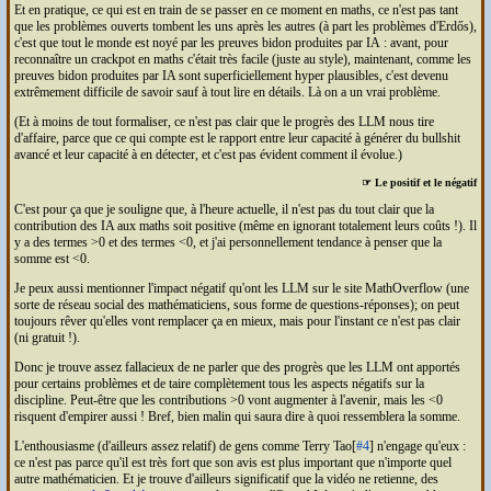
Et en pratique, ce qui est en train de se passer en ce moment en maths, ce n'est pas tant
que les problèmes ouverts tombent les uns après les autres (à part les problèmes d'Erdős),
c'est que tout le monde est noyé par les preuves bidon produites par
IA
: avant, pour
reconnaître un crackpot en maths c'était très facile (juste au style), maintenant, comme les
preuves bidon produites par
IA
sont superficiellement hyper plausibles, c'est devenu
extrêmement difficile de savoir sauf à tout lire en détails. Là on a un vrai problème.
(Et à moins de tout formaliser, ce n'est pas clair que le progrès des
LLM
nous tire
d'affaire, parce que ce qui compte est le rapport entre leur capacité à générer du bullshit
avancé et leur capacité à en détecter, et c'est pas évident comment il évolue.)
☞ Le positif et le négatif
C'est pour ça que je souligne que, à l'heure actuelle, il n'est pas du tout clair que la
contribution des
IA
aux maths soit positive (même en ignorant totalement leurs coûts !). Il
y a des termes >0 et des termes <0, et j'ai personnellement tendance à penser que la
somme est <0.
Je peux aussi mentionner l'impact négatif qu'ont les
LLM
sur le site MathOverflow (une
sorte de réseau social des mathématiciens, sous forme de questions-réponses); on peut
toujours rêver qu'elles vont remplacer ça en mieux, mais pour l'instant ce n'est pas clair
(ni gratuit !).
Donc je trouve assez fallacieux de ne parler que des progrès que les
LLM
ont apportés
pour certains problèmes et de taire complètement tous les aspects négatifs sur la
discipline. Peut-être que les contributions >0 vont augmenter à l'avenir, mais les <0
risquent d'empirer aussi ! Bref, bien malin qui saura dire à quoi ressemblera la somme.
L'enthousiasme (d'ailleurs assez relatif) de gens comme Terry Tao[
#4
] n'engage qu'eux :
ce n'est pas parce qu'il est très fort que son avis est plus important que n'importe quel
autre mathématicien. Et je trouve d'ailleurs significatif que la vidéo ne retienne, des