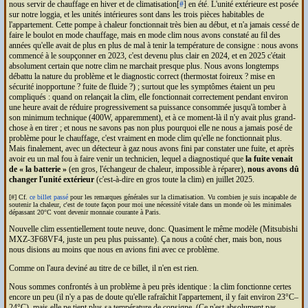
nous servir de chauffage en hiver et de climatisation[
#
] en été. L'unité extérieure est posée
sur notre loggia, et les unités intérieures sont dans les trois pièces habitables de
l'appartement. Cette pompe à chaleur fonctionnait très bien au début, et n'a jamais cessé de
faire le boulot en mode chauffage, mais en mode clim nous avons constaté au fil des
années qu'elle avait de plus en plus de mal à tenir la température de consigne : nous avons
commencé à le soupçonner en 2023, c'est devenu plus clair en 2024, et en 2025 c'était
absolument certain que notre clim ne marchait presque plus. Nous avons longtemps
débattu la nature du problème et le diagnostic correct (thermostat foireux ? mise en
sécurité inopportune ? fuite de fluide ?) ; surtout que les symptômes étaient un peu
compliqués : quand on relançait la clim, elle fonctionnait correctement pendant environ
une heure avait de réduire progressivement sa puissance consommée jusqu'à tomber à
son minimum technique (400W, apparemment), et à ce moment-là il n'y avait plus grand-
chose à en tirer ; et nous ne savons pas non plus pourquoi elle ne nous a jamais posé de
problème pour le chauffage, c'est vraiment en mode clim qu'elle ne fonctionnait plus.
Mais finalement, avec un détecteur à gaz nous avons fini par constater une fuite, et après
avoir eu un mal fou à faire venir un technicien, lequel a diagnostiqué que
la fuite venait
de « la batterie »
(en gros, l'échangeur de chaleur, impossible à réparer),
nous avons dû
changer l'unité extérieur
(c'est-à-dire en gros toute la clim) en juillet 2025.
[#] Cf.
ce billet passé
pour les remarques générales sur la climatisation. Vu combien je suis incapable de
soutenir la chaleur, c'est de toute façon pour moi une nécessité vitale dans un monde où les minimales
dépassant 20°C vont devenir monnaie courante à Paris.
Nouvelle clim essentiellement toute neuve, donc. Quasiment le même modèle (Mitsubishi
MXZ-3F68VF4, juste un peu plus puissante). Ça nous a coûté cher, mais bon, nous
nous disions au moins que nous en avions fini avec ce problème.
Comme on l'aura deviné au titre de ce billet, il n'en est rien.
Nous sommes confrontés à un problème à peu près identique : la clim fonctionne certes
encore un peu (il n'y a pas de doute qu'elle rafraîchit l'appartement, il y fait environ 23°C–
24°C), mais elle ne tient plus sa température de consigne. (Ce n'est absolument pas