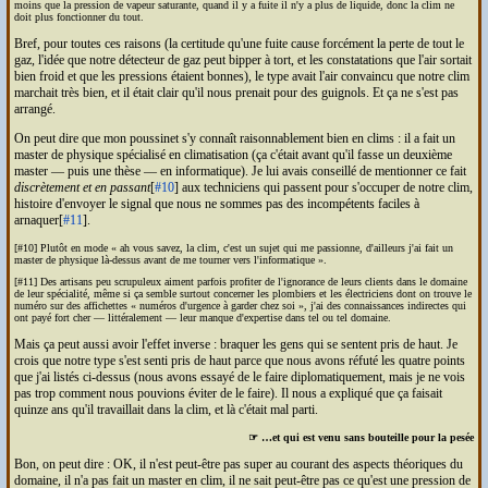
moins que la pression de vapeur saturante, quand il y a fuite il n'y a plus de liquide, donc la clim ne
doit plus fonctionner du tout.
Bref, pour toutes ces raisons (la certitude qu'une fuite cause forcément la perte de tout le
gaz, l'idée que notre détecteur de gaz peut bipper à tort, et les constatations que l'air sortait
bien froid et que les pressions étaient bonnes), le type avait l'air convaincu que notre clim
marchait très bien, et il était clair qu'il nous prenait pour des guignols. Et ça ne s'est pas
arrangé.
On peut dire que mon poussinet s'y connaît raisonnablement bien en clims : il a fait un
master de physique spécialisé en climatisation (ça c'était avant qu'il fasse un deuxième
master — puis une thèse — en informatique). Je lui avais conseillé de mentionner ce fait
discrètement et en passant
[
#10
] aux techniciens qui passent pour s'occuper de notre clim,
histoire d'envoyer le signal que nous ne sommes pas des incompétents faciles à
arnaquer[
#11
].
[#10] Plutôt en mode
ah vous savez, la clim, c'est un sujet qui me passionne, d'ailleurs j'ai fait un
master de physique là-dessus avant de me tourner vers l'informatique
.
[#11] Des artisans peu scrupuleux aiment parfois profiter de l'ignorance de leurs clients dans le domaine
de leur spécialité, même si ça semble surtout concerner les plombiers et les électriciens dont on trouve le
numéro sur des affichettes
numéros d'urgence à garder chez soi
, j'ai des connaissances indirectes qui
ont payé fort cher — littéralement — leur manque d'expertise dans tel ou tel domaine.
Mais ça peut aussi avoir l'effet inverse : braquer les gens qui se sentent pris de haut. Je
crois que notre type s'est senti pris de haut parce que nous avons réfuté les quatre points
que j'ai listés ci-dessus (nous avons essayé de le faire diplomatiquement, mais je ne vois
pas trop comment nous pouvions éviter de le faire). Il nous a expliqué que ça faisait
quinze ans qu'il travaillait dans la clim, et là c'était mal parti.
☞ …et qui est venu sans bouteille pour la pesée
Bon, on peut dire :
OK
, il n'est peut-être pas super au courant des aspects théoriques du
domaine, il n'a pas fait un master en clim, il ne sait peut-être pas ce qu'est une pression de