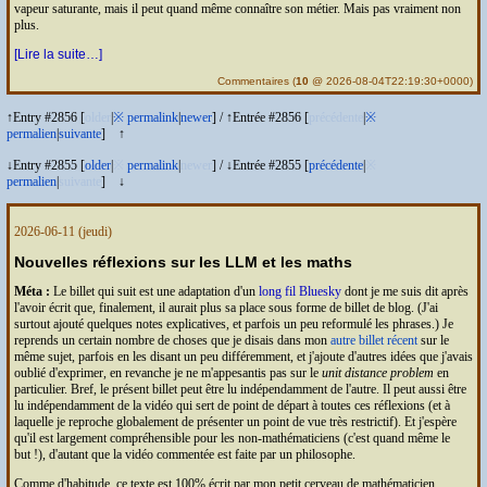
vapeur saturante, mais il peut quand même connaître son métier. Mais pas vraiment non
plus.
[Lire la suite…]
Commentaires
(
10
@ 2026-08-04T22:19:30+0000)
↑Entry #2856 [
older
|
※
permalink
|
newer
]
/
↑Entrée #2856 [
précédente
|
※
permalien
|
suivante
]
↑
↓Entry #2855 [
older
|
※
permalink
|
newer
]
/
↓Entrée #2855 [
précédente
|
※
permalien
|
suivante
]
↓
2026-06-11
(jeudi)
Nouvelles réflexions sur les
LLM
et les maths
Méta :
Le billet qui suit est une adaptation d'un
long fil Bluesky
dont je me suis dit après
l'avoir écrit que, finalement, il aurait plus sa place sous forme de billet de blog. (J'ai
surtout ajouté quelques notes explicatives, et parfois un peu reformulé les phrases.) Je
reprends un certain nombre de choses que je disais dans mon
autre billet récent
sur le
même sujet, parfois en les disant un peu différemment, et j'ajoute d'autres idées que j'avais
oublié d'exprimer, en revanche je ne m'appesantis pas sur le
unit distance problem
en
particulier. Bref, le présent billet peut être lu indépendamment de l'autre. Il peut aussi être
lu indépendamment de la vidéo qui sert de point de départ à toutes ces réflexions (et à
laquelle je reproche globalement de présenter un point de vue très restrictif). Et j'espère
qu'il est largement compréhensible pour les non-mathématiciens (c'est quand même le
but !), d'autant que la vidéo commentée est faite par un philosophe.
Comme d'habitude, ce texte est 100% écrit par mon petit cerveau de mathématicien