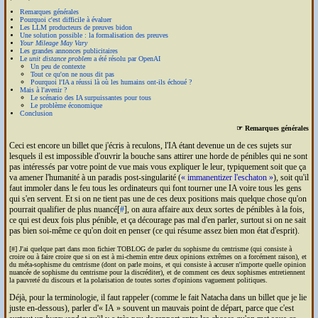
Remarques générales
Pourquoi c'est difficile à évaluer
Les
LLM
producteurs de preuves bidon
Une solution possible : la formalisation des preuves
Your Mileage May Vary
Les grandes annonces publicitaires
Le
unit distance problem
a été résolu par Open
AI
Un peu de contexte
Tout ce qu'on ne nous dit pas
Pourquoi l'
IA
a réussi là où les humains ont-ils échoué ?
Mais à l'avenir ?
Le scénario des
IA
surpuissantes pour tous
Le problème économique
Conclusion
☞ Remarques générales
Ceci est encore un billet que j'écris à reculons, l'
IA
étant devenue un de ces sujets sur
lesquels il est impossible d'ouvrir la bouche sans attirer une horde de pénibles qui ne sont
pas intéressés par votre point de vue mais vous expliquer le leur, typiquement soit que ça
va amener l'humanité à un paradis post-singularité (
immanentizer l'eschaton
), soit qu'il
faut immoler dans le feu tous les ordinateurs qui font tourner une
IA
voire tous les gens
qui s'en servent. Et si on ne tient pas une de ces deux positions mais quelque chose qu'on
pourrait qualifier de plus nuancé[
#
], on aura affaire aux deux sortes de pénibles à la fois,
ce qui est deux fois plus pénible, et ça décourage pas mal d'en parler, surtout si on ne sait
pas bien soi-même ce qu'on doit en penser (ce qui résume assez bien mon état d'esprit).
[#] J'ai quelque part dans mon fichier TOBLOG de parler du sophisme du centrisme (qui consiste à
croire ou à faire croire que si on est à mi-chemin entre deux opinions extrêmes on a forcément raison), et
du méta-sophisme du centrisme (dont on parle moins, et qui consiste à accuser n'importe quelle opinion
nuancée de sophisme du centrisme pour la discréditer), et de comment ces deux sophismes entretiennent
la pauvreté du discours et la polarisation de toutes sortes d'opinions vaguement politiques.
Déjà, pour la terminologie, il faut rappeler (comme le fait Natacha dans un billet que je lie
juste en-dessous), parler d'
IA
souvent un mauvais point de départ, parce que c'est