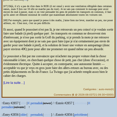
[#7] Déjà, il n'y a pas de clim dans le
RER
(il est censé y avoir une ventilation réfrigérée dans certaines
rames, mais 9 fois sur 10 elle ne marche pas du tout). Je ne sais pas comment le message peut avoir
encore du mal à passer, mais si on veut persuader les gens de prendre les transports en commun, il faut
qu'ils aient cet élément minimal de confort que maintenant absolument toutes les voitures ont.
[#8] Par exemple, parce que quand je pense à des maths, j'aime bien me lever, marcher un peu, me poser
ailleurs, etc. Chez moi, c'est un peu difficile.
Et aussi, quand le poussinet n'est pas là, je me retrouvais un peu coincé si je voulais sortir
faire une balade (à pied) quelque part : les transports en commun ne desservent rien
d'intéressant, je n'ose pas sortir la Golf du parking, si je prends la moto je me retrouve
avec un équipement dont je ne sais pas quoi faire (que je n'ai certainement pas envie de
garder pour une balade à pied), et la solution de louer une voiture en autopartage (donc
payer environ 40€) juste pour aller me promener est quand même un peu absurde.
Le poussinet a fini par me convaincre que m'acheter ma propre voiture était la chose
raisonnable à faire, en cherchant quelque chose de petit, pas cher (donc d'occasion), et
évidemment électrique. Quitte à accepter, en contrepartie, une autonomie limitée —
acceptable vu que je veux en gros juste faire des allers-retours au bureau avec, ou des
petits déplacements en Île-de-France. La Twingo que j'ai achetée remplit assez bien le
cahier des charges.
[Lire la suite…]
Catégories :
auto-moto
(
•
)
Commentaires
(
6
@ 2026-08-03T21:09:30+0000)
↑Entry #2857 [
older
|
※
permalink
|
newer
]
/
↑Entrée #2857 [
précédente
|
※
permalien
|
suivante
]
↑
↓Entry #2856 [
older
|
※
permalink
|
newer
]
/
↓Entrée #2856 [
précédente
|
※