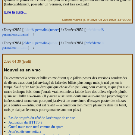
(Indiscutablement, posséder un Vermeer, c'est très exclusif.)
[Lire la suite…]
Commentaires
(
4
@ 2026-05-20T19:35:43+0000)
↑Entry #2852 [
older
|
※
permalink
|
newer
]
/
↑Entrée #2852 [
précédente
|
※
permalien
|
suivante
]
↑
↓Entry #2851 [
older
|
※
permalink
|
newer
]
/
↓Entrée #2851 [
précédente
|
※
permalien
|
suivante
]
↓
2026-04-30
(jeudi)
Nouvelles en vrac
J'ai commencé à écrire ce billet en me disant que j'allais poster des versions condensées
de divers trucs dont j'ai envisagé de faire des billets plus longs mais je n'ai pas eu le
temps. Sauf qu'en fait j'ai écrit quelque chose d'un peu long pour chacun, et que j'en ai eu
marre à chaque fois, donc j'aurais vraiment mieux fait de faire des billets séparés plutôt
qu'un seul billet six-en-un. (Il y aurait aussi sans doute une auto-analyse psychologique
intéressante à mener sur pourquoi j'arrive à me convaincre d'essayer poster des choses
plus courtes — enfin, tout est relatif — à condition d'en mettre plusieurs dans un billet,
mais je n'ai pas le temps pour ça maintenant non plus.)
Pas de progrès du côté de l'archivage de ce site
Activation du
HTTPS
?
G
mail traite mon mail comme du spam
Je m'achète une voiture