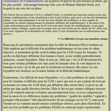
commentaires de 9 mathématiciens
sur la preuve d'Open
AI
du
unit distance problem
, que
les plus positifs : j'encourage beaucoup à lire ceux de Melanie Matchett Wood, avec
lesquels je me sens très en phase.
[#4] Terence Tao est professeur à
UCLA
, médaillé Fields, et considéré par beaucoup comme un des plus
brillants mathématiciens vivant actuellement (voire
le
plus brillant, parce qu'il a un fan-club franchement
pénible ; mais indiscutablement il est très fort pour résoudre des problèmes, et aussi capable de
comprendre un nombre impressionnant de domaines différents des mathématiques). Il fait preuve d'un
certain enthousiasme pour le rôle que les
IA
vont jouer dans l'avenir des mathématiques, ce qui agace
parfois certains collègues, surtout que ses propos sont pas mal utilisés par les zélotes de l'
IA
. (Mais bon,
il est aussi signataire de la déclaration de Leiden, donc ce n'est certainement pas un enthousiasme sans
réserves.)
☞ La difficulté n'est pas une grandeur unique
Beaucoup de spéculations (notamment dans la vidéo de Monsieur Phi) se fondent sur
l'idée implicite que la difficulté d'un problème mathématique est une sorte de valeur
objective, et notamment qu'elle serait la même pour les
LLM
et pour les humains. Vu
qu'elle est déjà hyper différente d'un humain à l'autre, ça me semble particulièrement
audacieux, comme hypothèse. Mais en tout cas, l'idée que
les
LLM
deviennent très
bons pour certains problèmes très durs pour les humains donc ils vont dépasser les
humains en tout
(je ne dis pas que la conclusion est fausse), elle repose sur une
hypothèse très douteuse sur la nature linéaire de la difficulté mathématique.
Évidemment, c'est difficile de tester l'hypothèse
il y a des problèmes de maths faciles
pour les humains et difficiles pour les
LLM
parce que tout ce qui a jamais été écrit par
un humain est connu des
LLM
(donc par définition elles savent faire), et qu'on ne sait
même pas dans quelle direction chercher. Mais le fait est que certains collègues trouvent
les
LLM
vraiment mauvais et d'autres spectaculairement bons, et on ne comprend pas
bien la raison de ces différences (nature des problèmes ? qualité des modèles ? capacité à
prompter efficacement ? effet placebo/nocebo dû aux préjugés sur les
IA
?), mais pour
l'instant on n'a vraiment aucune mesure scientifique sérieuse, juste plein d'anecdotes. En
tout cas il est probable que les problèmes d'Erdős ne soient pas hyper représentatifs.