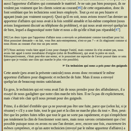
aussi l'apporteur d'affaires qui commande le matériel. Je ne sais pas bien pourquoi, ils ne
veulent pas vraiment que les clients soient au courant[
#6
] de cette organisation, donc ils
font semblant que les techniciens sont leurs employés. Tout ça est un peu bizarre et
agaçant (mais pas vraiment suspect). Quoi qu'il en soit, nous avions trouvé l'an dernier un
apporteur d'affaires qui nous avait à la fois semblé aimable et lui-même compétent (nous
avions longuement discuté au téléphone du problème), et qui nous avait envoyé quelqu'un
de bien, lequel a diagnostiqué notre fuite et nous a dit qu'elle n'était pas réparable[
#7
].
[#6] Les deux types que l'apporteur d'affaire nous a envoyés se présentaient comme travaillant pour lui.
Mon poussinet demande
en fait, vous êtes auto-entrepreneur, n'est-ce pas ?
et ils réagissent comme si
nous étions au courant d'un truc un peu secret.
[#7] Nous aurions voulu faire appel à eux pour changer l'unité, mais comme ils n'en avaient pas, nous
avons fait appel à notre installateur d'origine (celui de Bouffémont), qui avait la pièce en stock.
Rétrospectivement, c'était peut-être une erreur, et le poussinet me reproche de l'avoir poussé dans ce sens
(parce que je voulais une clim qui marche le plus vite possible).
☞ Un technicien qui nous a pris pour des guignols
Cette année (peu avant la présente canicule) nous avons donc recontacté le même
apporteur d'affaires pour diagnostic et recherche de fuite. Mais il nous a envoyé
quelqu'un de beaucoup moins satisfaisant.
En gros, le technicien qui est venu avait l'air de nous prendre pour des affabulateurs, il a
essayé de nous gaslighter que notre clim marche très bien. Il ne l'a pas dit explicitement,
mais c'était très clair qu'il nous prenait pour des guignols.
Primo, il a déclaré d'emblée que ça ne pouvait pas être une fuite, parce que (selon lui, si je
résume)
s'il y a une fuite, tout le gaz part et la clim ne marche plus du tout
. Bon, peut-
être que les petites fuites telles que tout le gaz ne sorte pas rapidement, et qui n'empêchent
pas totalement la clim de fonctionner sont rares, mais nous savons certainement que c'est
possible puisque nous en avons eu une l'an dernier, avec, encore une fois,
exactement les
mêmes symptômes
, et qu'un autre technicien (envoyé par le même apporteur d'affaires) a