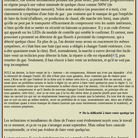
en régime jusqu'à une valeur minimale de quelque chose comme 500W (de
consommation électrique mesurée). Selon notre analyse (au poussinet et à moi), c'est
clairement le symptôme d'une fuite de gaz : pas vraiment que le manque de gaz l'empêche
de faire du froid (d'ailleurs, en production de chaud, elle marche très bien), mais plutôt
qu'elle ne peut pas le transporter efficacement du compresseur vers les unités intérieures,
si bien qu'elle doit se mettre en sécurité en baissant sa puissance. Il y a un code d'erreur
qui apparaît sur les LEDs du module de contrôle qui semble le confirmer. Et surtout, mon
poussinet a promené un détecteur de gaz fluorés à proximité du compresseur, qui a
détecté quelque chose. En plus de ça, l'an dernier nous avons eu
exactement les mêmes
symptômes
, et c'était bien une fuite (qui nous a obligés à changer l'unité extérieure, c'est-
à-dire quasiment toute la clim). Bref, normalement, la marche à suivre devrait être facile :
faire venir un techicien pour détecter la fuite, la réparer si elle est réparable[
#3
], puis
remettre du gaz. Seulement, il faut réussir à faire venir un technicien, et qu'il ne soit pas
trop incompétent.
[#3] L'an dernier, la fuite venait de la « batterie » du compresseur, élément qui n'est pas réparable : d'où
la nécessité de changer l'unité. (Et elle n'était plus sous garantie, donc vraiment pas de chance pour
nous.) Rien ne dit que l'endroit de la fuite soit le même cette fois-ci, ça pourrait être un raccord, ce qui
serait alors un problème mineur et facile à régler (si on arrive à faire venir quelqu'un pour le régler !). Le
poussinet semble croire que c'est exactement la même chose que l'an dernier, c'est-à-dire une fuite dans la
batterie du compresseur et qu'il faudra de nouveau changer l'unité (heureusement, en principe elle est
sous garantie, cette fois) ; moi je ne crois pas à la loi des séries donc je penche plutôt pour une fuite
dans un raccord (ce qui est un emplacement beaucoup plus courant que la batterie). En tout état de cause,
que ce soit ou non au même endroit, avoir un problème de ce type, normalement rare, deux ans d'affilée,
est troublant quant à notre manque de chance (surtout que nous entretenons correctement le matériel), et
nous sommes perplexes.
☞ De la difficulté à faire venir quelqu'un
Les techniciens et installateurs de clims de France sont évidemment noyés sous le travail
en ce moment, et ça ne va pas s'arranger avant septembre. Mais même hors canicule
exceptionnelle, ce n'est pas évident de faire venir quelqu'un.
Le type qui nous l'a posée initialement (et qui a remplacé l'unité extérieure l'an dernier),