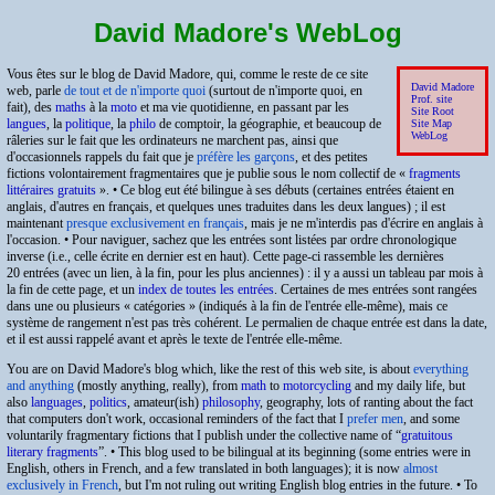
David Madore's WebLog
Vous êtes sur le blog de David Madore, qui, comme le reste de ce site
David Madore
web, parle
de tout et de n'importe quoi
(surtout de n'importe quoi, en
Prof. site
fait), des
maths
à la
moto
et ma vie quotidienne, en passant par les
Site Root
langues
, la
politique
, la
philo
de comptoir, la géographie, et beaucoup de
Site Map
WebLog
râleries sur le fait que les ordinateurs ne marchent pas, ainsi que
d'occasionnels rappels du fait que je
préfère les garçons
, et des petites
fictions volontairement fragmentaires que je publie sous le nom collectif de
fragments
littéraires gratuits
. • Ce blog eut été bilingue à ses débuts (certaines entrées étaient en
anglais, d'autres en français, et quelques unes traduites dans les deux langues) ; il est
maintenant
presque exclusivement en français
, mais je ne m'interdis pas d'écrire en anglais à
l'occasion. • Pour naviguer, sachez que les entrées sont listées par ordre chronologique
inverse (i.e., celle écrite en dernier est en haut). Cette page-ci rassemble les dernières
20 entrées (avec un lien, à la fin, pour les plus anciennes) : il y a aussi un tableau par mois à
la fin de cette page, et un
index de toutes les entrées
. Certaines de mes entrées sont rangées
dans une ou plusieurs « catégories » (indiqués à la fin de l'entrée elle-même), mais ce
système de rangement n'est pas très cohérent. Le permalien de chaque entrée est dans la date,
et il est aussi rappelé avant et après le texte de l'entrée elle-même.
You are on David Madore's blog which, like the rest of this web site, is about
everything
and anything
(mostly anything, really), from
math
to
motorcycling
and my daily life, but
also
languages
,
politics
, amateur(ish)
philosophy
, geography, lots of ranting about the fact
that computers don't work, occasional reminders of the fact that I
prefer men
, and some
voluntarily fragmentary fictions that I publish under the collective name of
gratuitous
literary fragments
. • This blog used to be bilingual at its beginning (some entries were in
English, others in French, and a few translated in both languages); it is now
almost
exclusively in French
, but I'm not ruling out writing English blog entries in the future. • To