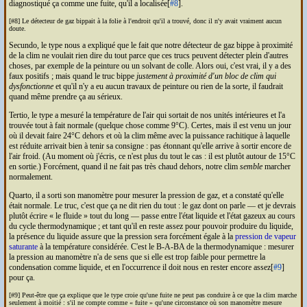
diagnostiqué ça comme une fuite, qu'il a localisée[
#8
].
[#8] Le détecteur de gaz bippait à la folie à l'endroit qu'il a trouvé, donc il n'y avait vraiment aucun
doute.
Secundo, le type nous a expliqué que le fait que notre détecteur de gaz bippe à proximité
de la clim ne voulait rien dire du tout parce que ces trucs peuvent détecter plein d'autres
choses, par exemple de la peinture ou un solvant de colle. Alors oui, c'est vrai, il y a des
faux positifs ; mais quand le truc bippe
justement à proximité d'un bloc de clim qui
dysfonctionne
et qu'il n'y a eu aucun travaux de peinture ou rien de la sorte, il faudrait
quand même prendre ça au sérieux.
Tertio, le type a mesuré la température de l'air qui sortait de nos unités intérieures et l'a
trouvée tout à fait normale (quelque chose comme 9°C). Certes, mais il est venu un jour
où il devait faire 24°C dehors et où la clim même avec la puissance rachitique à laquelle
est réduite arrivait bien à tenir sa consigne : pas étonnant qu'elle arrive à sortir encore de
l'air froid. (Au moment où j'écris, ce n'est plus du tout le cas : il est plutôt autour de 15°C
en sortie.) Forcément, quand il ne fait pas très chaud dehors, notre clim
semble
marcher
normalement.
Quarto, il a sorti son manomètre pour mesurer la pression de gaz, et a constaté qu'elle
était normale. Le truc, c'est que ça ne dit rien du tout : le gaz dont on parle — et je devrais
plutôt écrire
le fluide
tout du long — passe entre l'état liquide et l'état gazeux au cours
du cycle thermodynamique ; et tant qu'il en reste assez pour pouvoir produire du liquide,
la présence du liquide assure que la pression sera forcément égale à la
pression de vapeur
saturante
à la température considérée. C'est le B-A-BA de la thermodynamique : mesurer
la pression au manomètre n'a de sens que si elle est trop faible pour permettre la
condensation comme liquide, et en l'occurrence il doit nous en rester encore assez[
#9
]
pour ça.
[#9] Peut-être que ça explique que le type croie qu'une fuite ne peut pas conduire à ce que la clim marche
seulement à moitié : s'il ne compte comme
fuite
qu'une circonstance où son manomètre mesure