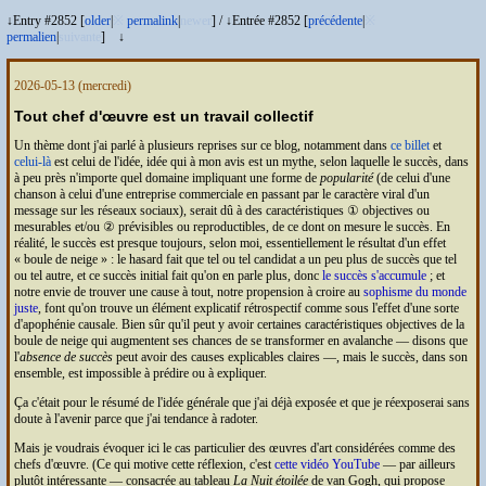
↓Entry #2852 [
older
|
※
permalink
|
newer
]
/
↓Entrée #2852 [
précédente
|
※
permalien
|
suivante
]
↓
2026-05-13
(mercredi)
Tout chef d'œuvre est un travail collectif
Un thème dont j'ai parlé à plusieurs reprises sur ce blog, notamment dans
ce billet
et
celui-là
est celui de l'idée, idée qui à mon avis est un mythe, selon laquelle le succès, dans
à peu près n'importe quel domaine impliquant une forme de
popularité
(de celui d'une
chanson à celui d'une entreprise commerciale en passant par le caractère viral d'un
message sur les réseaux sociaux), serait dû à des caractéristiques ① objectives ou
mesurables et/ou ② prévisibles ou reproductibles, de ce dont on mesure le succès. En
réalité, le succès est presque toujours, selon moi, essentiellement le résultat d'un effet
« boule de neige » : le hasard fait que tel ou tel candidat a un peu plus de succès que tel
ou tel autre, et ce succès initial fait qu'on en parle plus, donc
le succès s'accumule
; et
notre envie de trouver une cause à tout, notre propension à croire au
sophisme du monde
juste
, font qu'on trouve un élément explicatif rétrospectif comme sous l'effet d'une sorte
d'apophénie causale. Bien sûr qu'il peut y avoir certaines caractéristiques objectives de la
boule de neige qui augmentent ses chances de se transformer en avalanche — disons que
l'
absence de succès
peut avoir des causes explicables claires —, mais le succès, dans son
ensemble, est impossible à prédire ou à expliquer.
Ça c'était pour le résumé de l'idée générale que j'ai déjà exposée et que je réexposerai sans
doute à l'avenir parce que j'ai tendance à radoter.
Mais je voudrais évoquer ici le cas particulier des œuvres d'art considérées comme des
chefs d'œuvre. (Ce qui motive cette réflexion, c'est
cette vidéo YouTube
— par ailleurs
plutôt intéressante — consacrée au tableau
La Nuit étoilée
de van Gogh, qui propose