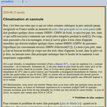
permalien
|
suivante
]
↓
2026-06-25
(jeudi)
Climatisation et canicule
Bon, c'est bien ma veine que ce qui est selon certaines métriques la pire canicule jamais
enregistrée en France tombe au moment où
notre clim principale est en semi-panne
(elle
doit produire quelque chose comme 1000W–1500W de froid, ce qui n'est pas
rien
, mais
ce qui suffit tout juste à maintenir une seule pièce tempérée pendant la nuit[
#
]). Du coup,
mon poussinet a fui à la montagne, et moi je survis grâce à trois clims d'appoint
monobloc qui doivent totaliser quelque chose comme 6000W–6500W de puissance
frigorifique (en consommant environ 2000W d'électricité[
#2
]). Ça tient à peu près, mais
ça fait un boucan terrible (je coupe une des trois clims d'appoint, la nuit, dans la pièce où
je dors, en laissant notre clim principale anémique faire le boulot de la maintenir à une
température supportable).
[#] La nuit dernière, la température
minimale
à Paris
a dépassé 26°C
, ce qui est supérieur à la « normale
saisonnière » de la
maximale
. Autrement dit, il fait plus chaud au plus froid du petit matin qu'il ne fait
normalement au plus chaud de la journée. Donc si la clim arrive quand même à maintenir une
température de 24°C dans la pièce (surtout que l'immeuble a emmagasiné énormément de chaleur), c'est
qu'elle fait quand même un peu de froid. Mais vu comme elle est dimensionnée elle devrait pouvoir
maintenir notre appartement tout entier à 20°C même par une canicule pareille sans difficulté majeure si
on le voulait.
[#2] Heureusement, nous avons une formule Tempo donc ça ne nous coûte que quelques euros par jour.
Heureusement aussi, la France est fortement exportatrice en ce moment (malgré l'arrêt de quelques
centrales nucléaires pour éviter de trop réchauffer les rivières qui leur servent de source froide) : le jour où
j'écris, les exports nets varient entre 5GW et 12GW.
☞ Problèmes de clim, toujours
Pour résumer le problème de notre clim principale (
plus de détails ici
) : quand on la
redémarre, elle tourne normalement pendant une petite heure, puis baisse progressivement