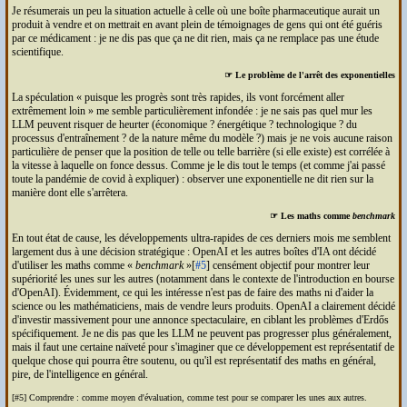
Je résumerais un peu la situation actuelle à celle où une boîte pharmaceutique aurait un
produit à vendre et on mettrait en avant plein de témoignages de gens qui ont été guéris
par ce médicament : je ne dis pas que ça ne dit rien, mais ça ne remplace pas une étude
scientifique.
☞ Le problème de l'arrêt des exponentielles
La spéculation
puisque les progrès sont très rapides, ils vont forcément aller
extrêmement loin
me semble particulièrement infondée : je ne sais pas quel mur les
LLM
peuvent risquer de heurter (économique ? énergétique ? technologique ? du
processus d'entraînement ? de la nature même du modèle ?) mais je ne vois aucune raison
particulière de penser que la position de telle ou telle barrière (si elle existe) est corrélée à
la vitesse à laquelle on fonce dessus. Comme je le dis tout le temps (et comme j'ai passé
toute la pandémie de covid à expliquer) : observer une exponentielle ne dit rien sur la
manière dont elle s'arrêtera.
☞ Les maths comme
benchmark
En tout état de cause, les développements ultra-rapides de ces derniers mois me semblent
largement dus à une décision stratégique : Open
AI
et les autres boîtes d'
IA
ont décidé
d'utiliser les maths comme «
benchmark
»[
#5
] censément objectif pour montrer leur
supériorité les unes sur les autres (notamment dans le contexte de l'introduction en bourse
d'Open
AI
). Évidemment, ce qui les intéresse n'est pas de faire des maths ni d'aider la
science ou les mathématiciens, mais de vendre leurs produits. Open
AI
a clairement décidé
d'investir massivement pour une annonce spectaculaire, en ciblant les problèmes d'Erdős
spécifiquement. Je ne dis pas que les
LLM
ne peuvent pas progresser plus généralement,
mais il faut une certaine naïveté pour s'imaginer que ce développement est représentatif de
quelque chose qui pourra être soutenu, ou qu'il est représentatif des maths en général,
pire, de l'intelligence en général.
[#5] Comprendre : comme moyen d'évaluation, comme test pour se comparer les unes aux autres.