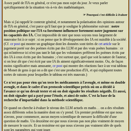
Assez parlé de l'
IA
en général, ce n'est pas mon sujet du jour. Je veux parler
spécifiquement de la situation vis-à-vis des mathématiques.
☞ Pourquoi c'est difficile à évaluer
Mais si j'ai rappelé le contexte général, et notamment la polarisation des opinions autour
de l'
IA
en général, c'est parce qu'il faut que je souligne le phénomène suivant :
notre
position politique sur l'
IA
va forcément influencer fortement notre jugement sur
les capacités des
IA
.
C'est impossible de nier que nous soyons tous largement de
mauvaise foi à ce sujet : si on pense que le développement des
IA
est nuisible à la société.
(Cf.
ce post
qui montre un graphique dont les données sont tirées de
cet article
sur le
jugement porté sur des poèmes écrits par des
LLM
et par des vrais poètes humains : ce
qui m'intéresse ici n'est pas tant le fait que les volontaires préfèrent les poèmes écrits par
des
IA
à ceux écrits par des humains ; c'est surtout que, quel que soit la nature de l'auteur,
si on leur
dit
que c'est écrit par une
IA
ils aiment significativement moins. Ou, de façon
moins significative mais amusante,
ce post
qui montre des réactions face à un vrai tableau
de Monet de gens à qui on a dit que c'est une production d'
IA
, et qui expliquent toutes
sortes de raisons pour lesquelles le tableau est très mauvais.)
Ce n'est pas pour rien qu'on teste les médicaments à l'aveugle, et même en double
aveugle, et dans le cadre d'un protocole scientifique précis où on a décidé à
l'avance ce qu'on devait tester et où on doit signaler les résultats négatifs. Et aussi,
on doit signaler qui a payé pour l'étude, et ainsi de suite. C'est la base de la
recherche d'impartialité dans la méthode scientifique.
Or quand on cherche à évaluer le niveau des
LLM
actuels en maths… on a des résultats
assez différents selon la manière dont on s'y prend. Un premier problème est que nous
n'avons, pour commencer, aucun moyen scientifique de mesurer la difficulté d'une
question de maths. Un deuxième est que nous n'avons pas non plus vraiment de moyen
de mesurer le succès. Et un troisième est que nous n'avons pas vraiment idée de quels
sont les paramètres qui vont jouer.