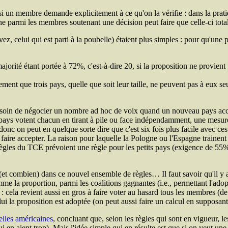
si un membre demande explicitement à ce qu'on la vérifie : dans la prati
gne parmi les membres soutenant une décision peut faire que celle-ci tot
z, celui qui est parti à la poubelle) étaient plus simples : pour qu'une pr
jorité étant portée à 72%, c'est-à-dire 20, si la proposition ne provien
ement que trois pays, quelle que soit leur taille, ne peuvent pas à eux 
besoin de négocier un nombre ad hoc de voix quand un nouveau pays accèd
 pays votent chacun en tirant à pile ou face indépendamment, une mesure
donc on peut en quelque sorte dire que c'est six fois plus facile avec ces
re accepter. La raison pour laquelle la Pologne ou l'Espagne trainent de
règles du
TCE
prévoient une règle pour les petits pays (exigence de 5
r (et combien) dans ce nouvel ensemble de règles… Il faut savoir qu'il 
 la proportion, parmi les coalitions gagnantes (i.e., permettant l'adop
e) : cela revient aussi en gros à faire voter au hasard tous les membres (d
 la proposition est adoptée (on peut aussi faire un calcul en supposant 
ielles américaines
, concluant que, selon les règles qui sont en vigueur, l
 en aient trop). Mais l'idée simple qui en résulte est que si on veut une 