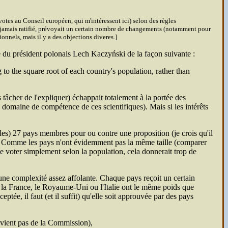
otes au Conseil européen, qui m'intéressent ici) selon des règles
ute jamais ratifié, prévoyait un certain nombre de changements (notamment pour
onnels, mais il y a des objections diveres.]
e du président polonais Lech Kaczyński de la façon suivante :
to the square root of each country's population, rather than
s tâcher de l'expliquer) échappait totalement à la portée des
domaine de compétence de ces scientifiques). Mais si les intérêts
 des) 27 pays membres pour ou contre une proposition (je crois qu'il
tée. Comme les pays n'ont évidemment pas la même taille (comparer
e voter simplement selon la population, cela donnerait trop de
d'une complexité assez affolante. Chaque pays reçoit un certain
e la France, le Royaume-Uni ou l'Italie ont le même poids que
ptée, il faut (et il suffit) qu'elle soit approuvée par des pays
rovient pas de la Commission),