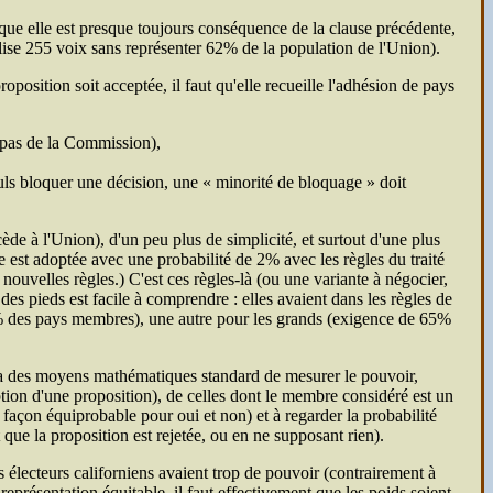
que elle est presque toujours conséquence de la clause précédente,
alise 255 voix sans représenter 62% de la population de l'Union).
oposition soit acceptée, il faut qu'elle recueille l'adhésion de pays
t pas de la Commission),
seuls bloquer une décision, une « minorité de bloquage » doit
e à l'Union), d'un peu plus de simplicité, et surtout d'une plus
 est adoptée avec une probabilité de 2% avec les règles du traité
 nouvelles règles.) C'est ces règles-là (ou une variante à négocier,
s pieds est facile à comprendre : elles avaient dans les règles de
5% des pays membres), une autre pour les grands (exigence de 65%
y a des moyens mathématiques standard de mesurer le pouvoir,
tion d'une proposition), de celles dont le membre considéré est un
e façon équiprobable pour oui et non) et à regarder la probabilité
que la proposition est rejetée, ou en ne supposant rien).
es électeurs californiens avaient trop de pouvoir (contrairement à
représentation équitable, il faut effectivement que les poids soient