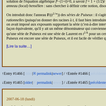
solution de l'équation algébrique
f
²−(1+
t
)=0, à savoir
f
= 1 + (1/2)
t
anneau (local) hensélien
: sans chercher à définir cette notion, diso
1/∞
On introduit donc l'anneau
F
((
t
)) des
séries de Puiseux
: il s'ag
rationnelles
(puisqu'on donner des racines à
t
, il faut bien introdui
on avait imposé aux exposants supportant la série (c'est-à-dire int
façon équivalente, qu'il y ait un même dénominateur qui convienne 
1/
k
qu'une série de Puiseux est une série de Laurent en
t
pour un cer
Puiseux est encore une série de Puiseux, et il est facile de vérifier
[Lire la suite…]
↑Entry #1466 [
older
|
※
permalink
|
newer
]
/
↑Entrée #1466 [
précédente
↓Entry #1465 [
older
|
※
permalink
|
newer
]
/
↓Entrée #1465 [
précédente
2007-06-18
(lundi)