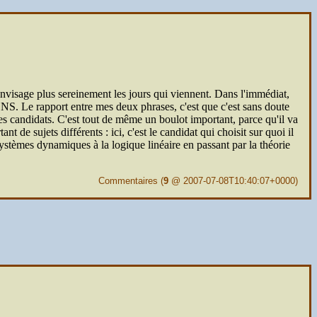
 j'envisage plus sereinement les jours qui viennent. Dans l'immédiat,
ENS
. Le rapport entre mes deux phrases, c'est que c'est sans doute
les candidats. C'est tout de même un boulot important, parce qu'il va
e sujets différents : ici, c'est le candidat qui choisit sur quoi il
ystèmes dynamiques à la logique linéaire en passant par la théorie
Commentaires
(
9
@ 2007-07-08T10:40:07+0000)