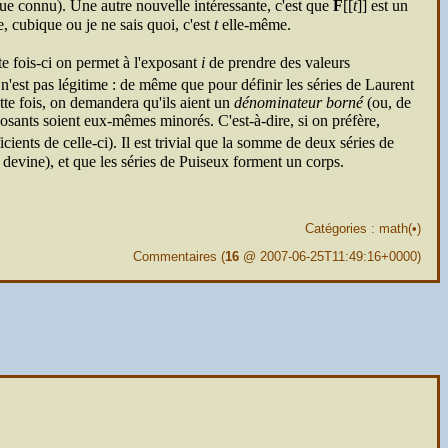
e connu). Une autre nouvelle intéressante, c'est que
F
[[
t
]] est un
e, cubique ou je ne sais quoi, c'est
t
elle-même.
tte fois-ci on permet à l'exposant
i
de prendre des valeurs
n'est pas légitime : de même que pour définir les séries de Laurent
tte fois, on demandera qu'ils aient un
dénominateur borné
(ou, de
sants soient eux-mêmes minorés. C'est-à-dire, si on préfère,
cients de celle-ci). Il est trivial que la somme de deux séries de
e devine), et que les séries de Puiseux forment un corps.
Catégories :
math
(
•
)
Commentaires
(
16
@ 2007-06-25T11:49:16+0000)