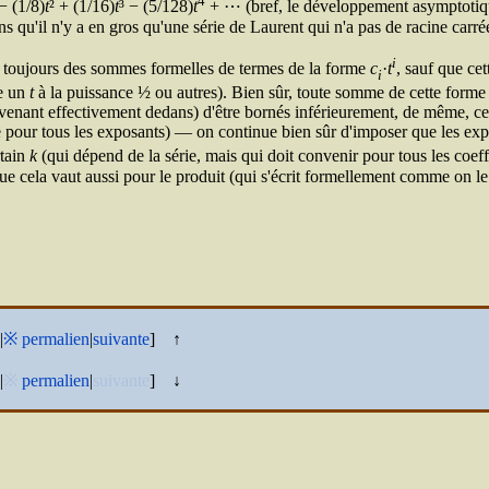
4
− (1/8)
t
² + (1/16)
t
³ − (5/128)
t
+ ⋯ (bref, le développement asymptotiqu
ns qu'il n'y a en gros qu'une série de Laurent qui n'a pas de racine carré
i
it toujours des sommes formelles de termes de la forme
c
·
t
, sauf que ce
i
re un
t
à la puissance ½ ou autres). Bien sûr, toute somme de cette forme 
ervenant effectivement dedans) d'être bornés inférieurement, de même, ce
pour tous les exposants) — on continue bien sûr d'imposer que les expo
tain
k
(qui dépend de la série, mais qui doit convenir pour tous les coeffi
 que cela vaut aussi pour le produit (qui s'écrit formellement comme on l
|
※
permalien
|
suivante
]
↑
|
※
permalien
|
suivante
]
↓