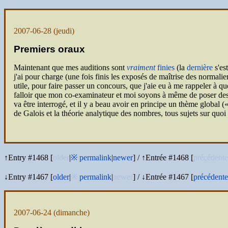
2007-06-28
(jeudi)
Premiers oraux
Maintenant que mes auditions sont
vraiment
finies
(la
dernière
s'est
j'ai pour charge (une fois finis les exposés de maîtrise des normali
utile, pour faire passer un concours, que j'aie eu à me rappeler à q
falloir que mon co-examinateur et moi soyons à même de poser des que
va être interrogé, et il y a beau avoir en principe un thème global (
de Galois et la théorie analytique des nombres, tous sujets sur quoi il
↑Entry #1468 [
older
|
※
permalink
|
newer
]
/
↑Entrée #1468 [
précédente
↓Entry #1467 [
older
|
※
permalink
|
newer
]
/
↓Entrée #1467 [
précédente
2007-06-24
(dimanche)