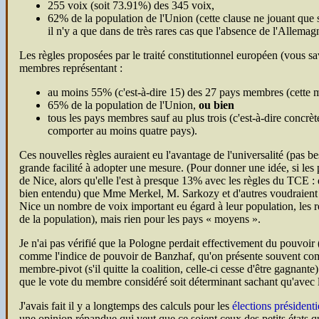
255 voix (soit 73.91%) des 345 voix,
62% de la population de l'Union (cette clause ne jouant que 
il n'y a que dans de très rares cas que l'absence de l'Allema
Les règles proposées par le traité constitutionnel européen (vous save
membres représentant :
au moins 55% (c'est-à-dire 15) des 27 pays membres (cette ma
65% de la population de l'Union,
ou bien
tous les pays membres sauf au plus trois (c'est-à-dire concrèt
comporter au moins quatre pays).
Ces nouvelles règles auraient eu l'avantage de l'universalité (pas 
grande facilité à adopter une mesure. (Pour donner une idée, si les
de Nice, alors qu'elle l'est à presque 13% avec les règles du
TCE
: 
bien entendu) que Mme Merkel, M. Sarkozy et d'autres voudraient fai
Nice un nombre de voix important eu égard à leur population, les 
de la population), mais rien pour les pays « moyens ».
Je n'ai pas vérifié que la Pologne perdait effectivement du pouvoi
comme l'indice de pouvoir de Banzhaf, qu'on présente souvent comme
membre-pivot (s'il quitte la coalition, celle-ci cesse d'être gagnant
que le vote du membre considéré soit déterminant sachant qu'avec lui
J'avais fait il y a longtemps des calculs pour les
élections président
une opinion répandue qui veut que ce soient ceux des petits états qui