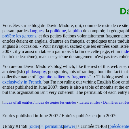
D
Vous êtes sur le blog de David Madore, qui, comme le reste de ce sit
passant par les
langues
, la
politique
, la
philo
de comptoir, la géographie
préfère les garçons
, et des petites fictions volontairement fragmentair
entrées étaient en anglais, d'autres en français, et quelques unes tradui
anglais à l'occasion. • Pour naviguer, sachez que les entrées sont listée
2007 : il y a aussi un tableau par mois à la fin de cette page, et un
inde
l'entrée elle-même), mais ce système de rangement n'est pas très cohéren
You are on David Madore's blog which, like the rest of this web site, 
amateur(ish)
philosophy
, geography, lots of ranting about the fact tha
collective name of
gratuitous literary fragments
. • This blog used to
exclusively in French
, but I'm not ruling out writing English blog entri
entries published in June 2007: there is also a table of months at the 
but this organization isn't very coherent. The permalink of each entry is 
[
Index of all entries /
Index de toutes les entrées
•
Latest entries /
Dernières entrée
Entries published in June 2007 /
Entrées publiées en juin 2007
:
↓Entry #1468 [
older
|
※
permalink
|
newer
]
/
↓Entrée #1468 [
précédente