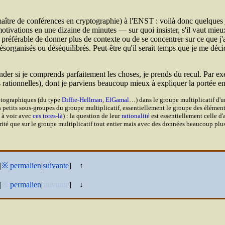
ître de conférences en cryptographie) à l'
ENST
: voilà donc quelques 
vations en une dizaine de minutes — sur quoi insister, s'il vaut mieux 
référable de donner plus de contexte ou de se concentrer sur ce que j'ai
sorganisés ou déséquilibrés. Peut-être qu'il serait temps que je me décid
nder si je comprends parfaitement les choses, je prends du recul. Par exem
rationnelles), dont je parviens beaucoup mieux à expliquer la portée e
ryptographiques (du type
Diffie-Hellman
,
ElGamal
…) dans le groupe multiplicatif d'u
des petits sous-groupes du groupe multiplicatif, essentiellement le groupe des élémen
 à voir avec
ces tores-là
) : la question de leur
rationalité
est essentiellement celle d'
té que sur le groupe multiplicatif tout entier mais avec des données beaucoup plus
|
※
permalien
|
suivante
]
↑
|
※
permalien
|
suivante
]
↓