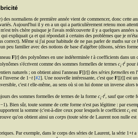
bricité
rche) des normaliens de première année vient de commencer, donc cette a
 variés. Aujourd'hui il y en a un qui a particulièrement retenu mon attent
st très chère puisque je l'avais redécouverte il y a quelques années sans 
 qui expliquait ça et qui répondait à certains des problèmes que je m'étai
us correct). Même si j'ai pour habitude de ne pas parler de maths sur ce 
un peu familier avec des notions de base d'algèbre (disons, séries formel
'anneau
F
[
t
] des polynômes en une indéterminée
t
à coefficients dans un
i
es polynômes s'écrivent comme des sommes formelles de termes
c
·
t
pour
i
i
ntiers naturels ; on obtient ainsi l'anneau
F
[[
t
]] des
séries formelles
en l
t l'inverse de 1−
t
[
#2
]. Une nouvelle intéressante, c'est que
F
[[
t
]] est u
nversible, c'est
t
elle-même, au sens où si on lui donne un inverse alors to
i
toujours des sommes formelles de termes de la forme
c
·
t
, sauf que cette 
i
−1). Bien sûr, toute somme de cette forme n'est pas légitime : par exemp
upportent la somme (c'est-à-dire ceux pour lesquels le coefficient
c
est
i
 trouve qu'on obtient ainsi un
corps
(toute série de Laurent non nulle est i
briques. Par exemple, dans le corps des séries de Laurent, la série 1+
t
a 