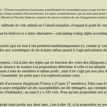
ité : l'Union européenne fonctionne actuellement (et notamment pour ce qui est des v
t un certain nombre d'inconvénients. Le traité constitutionnel, qui ne sera sans do
 Merkel et Nicolas Sarkozy, essaient de sauver certains de ces changements instituti
a méthode de vote utilisée au Conseil européen, évoquait le point de vu
he believes is a fairer alternative—calculating voting rights according 
ne carrée (qui est tout à fait pertinent mathématiquement ici, comme je vai
r aux scientifiques de les éclairer même quand il s'agit précisément du 
ropéen, c'est-à-dire des règles qui en fonction des votes des (dirigeants
une absence de soutien à la proposition) détermine si celle-ci est adop
ant à tous les membres le même poids ; mais il ne s'agit pas non plus d
'unanimité, les petits pays n'accepteront jamais cela).
aités d'accession élargissant l'Union à 25 puis 27 membres). Elles sont 
 assez irrégulière (et des susceptibilités ont été ménagées, par exempl
s d'habitants) ; au total il y a 345 voix. Pour qu'une proposition soit acce
rité étant portée aux deux tiers, c'est-à-dire 18, si la proposition ne p