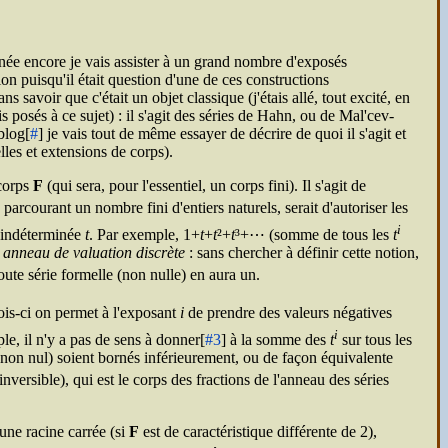
nnée encore je vais assister à un grand nombre d'exposés
ion puisqu'il était question d'une de ces constructions
savoir que c'était un objet classique (j'étais allé, tout excité, en
s posés à ce sujet) : il s'agit des séries de Hahn, ou de Mal'cev-
blog[
#
] je vais tout de même essayer de décrire de quoi il s'agit et
les et extensions de corps).
 corps
F
(qui sera, pour l'essentiel, un corps fini). Il s'agit de
parcourant un nombre fini d'entiers naturels, serait d'autoriser les
i
'indéterminée
t
. Par exemple, 1+
t
+
t
²+
t
³+⋯ (somme de tous les
t
n
anneau de valuation discrète
: sans chercher à définir cette notion,
ute série formelle (non nulle) en aura un.
fois-ci on permet à l'exposant
i
de prendre des valeurs négatives
i
le, il n'y a pas de sens à donner[
#3
] à la somme des
t
sur tous les
 non nul) soient bornés inférieurement, ou de façon équivalente
nversible), qui est le corps des fractions de l'anneau des séries
une racine carrée (si
F
est de caractéristique différente de 2),