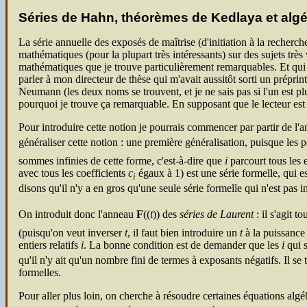
Séries de Hahn, théorèmes de Kedlaya et algé
La série annuelle des exposés de maîtrise (d'initiation à la reche
mathématiques (pour la plupart très intéressants) sur des sujets très
mathématiques que je trouve particulièrement remarquables. Et qui m'e
parler à mon directeur de thèse qui m'avait aussitôt sorti un préprint
Neumann (les deux noms se trouvent, et je ne sais pas si l'un est pl
pourquoi je trouve ça remarquable. En supposant que le lecteur est 
Pour introduire cette notion je pourrais commencer par partir de l
généraliser cette notion : une première généralisation, puisque l
sommes infinies de cette forme, c'est-à-dire que
i
parcourt tous les e
avec tous les coefficients
c
égaux à 1) est une série formelle, qui es
i
disons qu'il n'y a en gros qu'une seule série formelle qui n'est pas i
On introduit donc l'anneau
F
((
t
)) des
séries de Laurent
: il s'agit 
(puisqu'on veut inverser
t
, il faut bien introduire un
t
à la puissance 
entiers relatifs
i
. La bonne condition est de demander que les
i
qui s
qu'il n'y ait qu'un nombre fini de termes à exposants négatifs. Il se
formelles.
Pour aller plus loin, on cherche à résoudre certaines équations algé