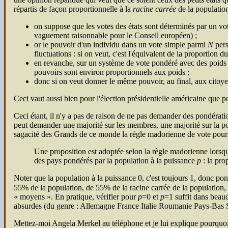
répartis de façon proportionnelle à la
racine carrée
de la population
on suppose que les votes des états sont déterminés par un vote
vaguement raisonnable pour le Conseil européen) ;
or le pouvoir d'un individu dans un vote simple parmi
N
pers
fluctuations : si on veut, c'est l'équivalent de la proportion 
en revanche, sur un système de vote pondéré avec des poids p
pouvoirs sont environ proportionnels aux poids ;
donc si on veut donner le même pouvoir, au final, aux citoyens
Ceci vaut aussi bien pour l'élection présidentielle américaine que 
Ceci étant, il n'y a pas de raison de ne pas demander des pondératio
peut demander une majorité sur les membres, une majorité sur la p
sagacité des Grands de ce monde la règle madorienne de vote pour l
Une proposition est adoptée selon la règle madorienne lors
des pays pondérés par la population à la puissance
p
: la pro
Noter que la population à la puissance 0, c'est toujours 1, donc p
55% de la population, de 55% de la racine carrée de la population
« moyens ». En pratique, vérifier pour
p
=0 et
p
=1 suffit dans beau
absurdes (du genre : Allemagne France Italie Roumanie Pays-Bas
Mettez-moi Angela Merkel au téléphone et je lui explique pourquoi