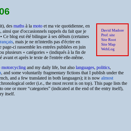
06
it), des
maths
à la
moto
et ma vie quotidienne, en
David Madore
, ainsi que d'occasionnels rappels du fait que je
Prof. site
 • Ce blog eut été bilingue à ses débuts (certaines
Site Root
rançais
, mais je ne m'interdis pas d'écrire en
Site Map
te page-ci rassemble les entrées publiées en juin
WebLog
u plusieurs « catégories » (indiqués à la fin de
é avant et après le texte de l'entrée elle-même.
o
motorcycling
and my daily life, but also
languages
,
politics
,
n
, and some voluntarily fragmentary fictions that I publish under the
rench, and a few translated in both languages); it is now
almost
chronological order (i.e., the most recent is on top). This page lists the
to one or more “categories” (indicated at the end of the entry itself),
y itself.