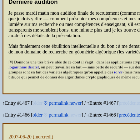
Dernière audition
Je passe mardi matin mon audition finale de recrutement (comme ma
que je dois y dire — comment présenter mes compétences et mes moti
lumière sur ma recherche ou mes compétences d'enseignant, s'il est p
transparents me semblent bons, une minute plus tard je les trouve dé
au-delà des détails de la présentation.
Mais finalement cette ébullition intellectuelle a du bon : à me dema
de mon domaine de recherche en géométrie algébrique (les variétés 
[#] Donnons une très brève idée de ce dont il s'agit : dans les applications c
logarithme discret
, on peut travailler en fait — sans perte de sécurité — sur 
groupes sont en fait des variétés algébriques qu'on appelle des
tores
(mais rien
bits, ce qui permet de donner des algorithmes cryptographiques de même sécuri
↑Entry #1467 [
older
|
※
permalink
|
newer
]
/
↑Entrée #1467 [
précédente
↓Entry #1466 [
older
|
※
permalink
|
newer
]
/
↓Entrée #1466 [
précédente
2007-06-20
(mercredi)