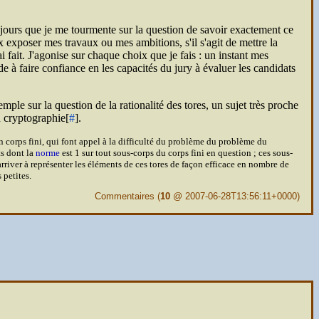
jours que je me tourmente sur la question de savoir exactement ce
exposer mes travaux ou mes ambitions, s'il s'agit de mettre la
 fait. J'agonise sur chaque choix que je fais : un instant mes
e à faire confiance en les capacités du jury à évaluer les candidats
ple sur la question de la rationalité des tores, un sujet très proche
n cryptographie[
#
].
n corps fini, qui font appel à la difficulté du problème du problème du
ts dont la
norme
est 1 sur tout sous-corps du corps fini en question ; ces sous-
arriver à représenter les éléments de ces tores de façon efficace en nombre de
 petites.
Commentaires
(
10
@ 2007-06-28T13:56:11+0000)