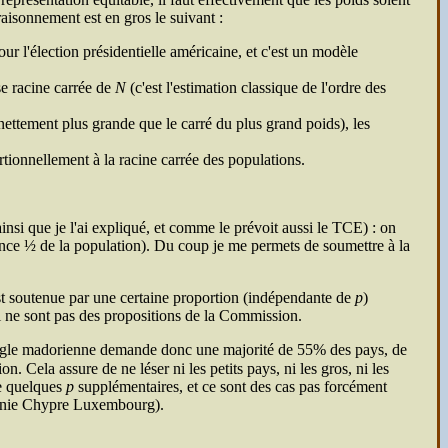
raisonnement est en gros le suivant :
ur l'élection présidentielle américaine, et c'est un modèle
se racine carrée de
N
(c'est l'estimation classique de l'ordre des
ettement plus grande que le carré du plus grand poids), les
rtionnellement à la racine carrée des populations.
nsi que je l'ai expliqué, et comme le prévoit aussi le
TCE
) : on
ance ½ de la population). Du coup je me permets de soumettre à la
est soutenue par une certaine proportion (indépendante de
p
)
i ne sont pas des propositions de la Commission.
La règle madorienne demande donc une majorité de 55% des pays, de
n. Cela assure de ne léser ni les petits pays, ni les gros, ni les
re quelques
p
supplémentaires, et ce sont des cas pas forcément
tonie Chypre Luxembourg).