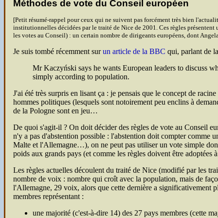
Méthodes de vote du Conseil européen
[Petit résumé-rappel pour ceux qui ne suivent pas forcément très bien l'actual
institutionnelles décidées par le traité de Nice de 2001. Ces règles présenten
les votes au Conseil) : un certain nombre de dirigeants européens, dont Angela
Je suis tombé récemment sur
un article de la
BBC
qui, parlant de l
Mr Kaczyński says he wants European leaders to discuss what 
simply according to population.
J'ai été très surpris en lisant ça : je pensais que le concept de raci
hommes politiques (lesquels sont notoirement peu enclins à demande
de la Pologne sont en jeu…
De quoi s'agit-il ? On doit décider des règles de vote au Conseil eu
n'y a pas d'abstention possible : l'abstention doit compter comme 
Malte et l'Allemagne…), on ne peut pas utiliser un vote simple donn
poids aux grands pays (et comme les règles doivent être adoptées à l
Les règles actuelles découlent du traité de Nice (modifié par les tr
nombre de voix : nombre qui croît avec la population, mais de façon
l'Allemagne, 29 voix, alors que cette dernière a significativement plu
membres représentant :
une majorité (c'est-à-dire 14) des 27 pays membres (cette majo