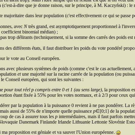
 (c'est-à-dire que je donne raison, sur le principe, à M. Kaczyński) : le 
 majoritaire dans leur population (c'est effectivement ce qui se passe po
onnes, avec
N
très grand, est asymptotiquement proportionnel à l'inver
du coefficient binomial médian) ;
as trop délirants (techniquement, si la somme des carrés des poids est n
 des différents états, il faut distribuer les poids du vote pondéré propo
pour le vote au Conseil européen.
ns avec plusieurs systèmes de poids (comme c'est le cas actuellement, ai
opulation
et
une majorité sur la racine carrée de la population (ou puiss
e Conseil européen, qui sont les suivantes :
que
pour tout réel
p
compris entre 0 et 1 (au sens large)
, la proposition 
portion étant fixée à 55% pour les votes normaux, et à 2/3 pour ceux qu
ondérer par la population à la puissance 0 revient à ne pas pondérer. 
, mais aussi de 55% de n'importe quelle puissance
p
∈[0;1] de la populatio
coup de cas à assurer tous les
p
intermédiaires, mais il faut parfois mett
 Slovaquie Danemark Finlande Irlande Lithuanie Lettonie Slovénie Es
 ma proposition est géniale et va sauver l'Union européenne.