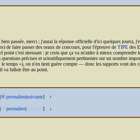
 bien passée, merci ; j'aurai la réponse officielle d'ici quelques jours),
ens) de faire passer des oraux de concours, pour l'épreuve de
TIPE
des
uel point c'est stressant : je crois que ça va m'aider à mieux comprendre 
stions précises et scientifiquement pertinentes sur un nombre important d
le temps
), on n'en tient guère compte — donc les rapports vont des s
 va falloir être au point.
|
※
permalien
|
suivante
]
↑
|
※
permalien
|
suivante
]
↓