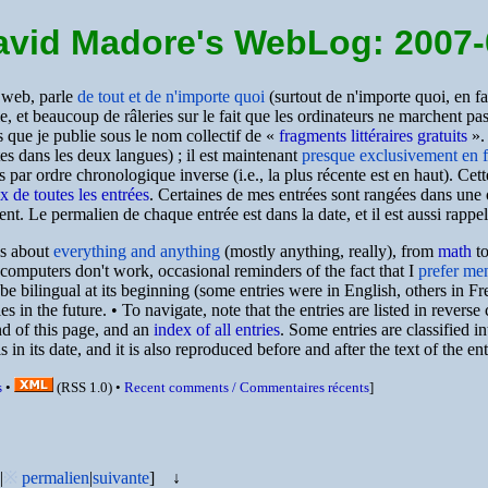
avid Madore's WebLog: 2007-
e web, parle
de tout et de n'importe quoi
(surtout de n'importe quoi, en fa
, et beaucoup de râleries sur le fait que les ordinateurs ne marchent pas
es que je publie sous le nom collectif de
fragments littéraires gratuits
.
tes dans les deux langues) ; il est maintenant
presque exclusivement en f
s par ordre chronologique inverse (i.e., la plus récente est en haut). Cet
x de toutes les entrées
. Certaines de mes entrées sont rangées dans une o
t. Le permalien de chaque entrée est dans la date, et il est aussi rappel
is about
everything and anything
(mostly anything, really), from
math
t
t computers don't work, occasional reminders of the fact that I
prefer me
 be bilingual at its beginning (some entries were in English, others in F
es in the future. • To navigate, note that the entries are listed in reverse 
end of this page, and an
index of all entries
. Some entries are classified in
in its date, and it is also reproduced before and after the text of the entr
s
•
(
RSS
1.0) •
Recent comments /
Commentaires récents
]
|
※
permalien
|
suivante
]
↓