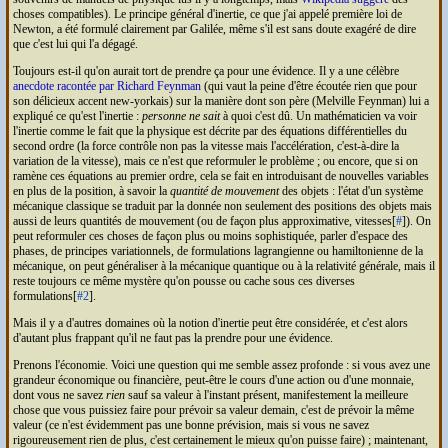
choses compatibles). Le principe général d'inertie, ce que j'ai appelé première loi de
Newton, a été formulé clairement par Galilée, même s'il est sans doute exagéré de dire
que c'est lui qui l'a dégagé.
Toujours est-il qu'on aurait tort de prendre ça pour une évidence. Il y a une célèbre
anecdote racontée par Richard Feynman
(qui vaut la peine d'être écoutée rien que pour
son délicieux accent new-yorkais) sur la manière dont son père (Melville Feynman) lui a
expliqué ce qu'est l'inertie :
personne ne sait
à quoi c'est dû. Un mathématicien va voir
l'inertie comme le fait que la physique est décrite par des équations différentielles du
second ordre (la force contrôle non pas la vitesse mais l'accélération, c'est-à-dire la
variation de la vitesse), mais ce n'est que reformuler le problème ; ou encore, que si on
ramène ces équations au premier ordre, cela se fait en introduisant de nouvelles variables
en plus de la position, à savoir la
quantité de mouvement
des objets : l'état d'un système
mécanique classique se traduit par la donnée non seulement des positions des objets mais
aussi de leurs quantités de mouvement (ou de façon plus approximative, vitesses[
#
]). On
peut reformuler ces choses de façon plus ou moins sophistiquée, parler d'espace des
phases, de principes variationnels, de formulations lagrangienne ou hamiltonienne de la
mécanique, on peut généraliser à la mécanique quantique ou à la relativité générale, mais il
reste toujours ce même mystère qu'on pousse ou cache sous ces diverses
formulations[
#2
].
Mais il y a d'autres domaines où la notion d'inertie peut être considérée, et c'est alors
d'autant plus frappant qu'il ne faut pas la prendre pour une évidence.
Prenons l'économie. Voici une question qui me semble assez profonde : si vous avez une
grandeur économique ou financière, peut-être le cours d'une action ou d'une monnaie,
dont vous ne savez
rien
sauf sa valeur à l'instant présent, manifestement la meilleure
chose que vous puissiez faire pour prévoir sa valeur demain, c'est de prévoir la même
valeur (ce n'est évidemment pas une bonne prévision, mais si vous ne savez
rigoureusement rien de plus, c'est certainement le mieux qu'on puisse faire) ; maintenant,