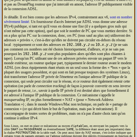
et pas au DreamPlug routeur que j'ai intercalé en amont, l'adresse
IP
publiquement visible
de la connexion
ADSL
.
Je détaille. Il est bien connu que les adresses
IP
v4, contrairement aux v6,
sont en nombre
sévèrement limité
. Un fournisseur d'accès Internet par
ADSL
vous donne
une
adresse
IP
(v4) publique, si tant est qu'il vous en donne une fixe (il y a quelques gros nuls qui
n'ont même pas cette option), quel que soit le nombre de
PC
que vous mettiez derrière. Si
on a plus qu'un
PC
sur la connexion, donc, ces
PC
(tous sauf au plus un) utiliseront des
adresses « privées », c'est-à-dire qu'elles ne doivent pas circuler en-dehors du réseau
local : typiquement ce sont des adresses en
192.168.
y
.
z
ou
10.
x
.
y
.
z
(je ne sais
pas comment ces nombres ont été choisis historiquement, d'ailleurs, et je ne sais pas
pourquoi les
192.168.
y
.
z
sont plus populaires alors qu'elles sont plus chiantes à
taper). Lorsqu'un
PC
utilisant une de ces adresses privées envoie un paquet
IP
vers le
monde extérieur, un routeur quelque part, typiquement le dernier routeur avant le modem
ADSL
(ces deux équipements étant réunis en un seul sous la forme des « *box » que la
plupart des usagers possèdent, et qui sont en fait presque toujours des systèmes Linux),
doit transformer l'adresse
IP
privée de l'émetteur en l'unique adresse
IP
publique de la
connexion, qui seule peut circuler sur le réseau, et ce routeur doit également retenir cette
opération (on parle de
connection tracking
) de façon à pouvoir convertir en sens inverse
le paquet de retour, i.e., savoir à quelle
IP
privée il est destiné alors que formellement il
est adressé à l'unique
IP
publique de la connexion. Ce mécanisme s'appelle le
masquerading
IP
, ou plus formellement
NAT
(pour
Network Address
Translation
) ; dans le monde Windows/Mac non technique, on parle de
partage de
connexion
(ce qui décrit bien le but de l'opération, mais pas le mécanisme). Il
s'accompagne de toutes sortes de problèmes, mais on n'a pas d'autre choix tant qu'on
continue à utiliser
IP
v4.
Sous Linux, on met en place ce mécanisme au moyen d'
iptables
, en envoyant les paquets vers la
cible
SNAT
(ou
MASQUERADE
ou éventuellement
SAME
, la différence étant assez peu importante) dans
la chaîne
POSTROUTING
de la table
nat
. On peut aussi faire du
NAT
entrant, c'est-à-dire indiquer que
certains types de paquets entrants sur l'adresse publique doivent être réécrits (typiquement en fonction de