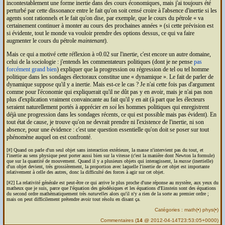
incontestablement une forme inertie dans des cours économiques, mais j'ai toujours été
perturbé par cette dissonance entre le fait qu'on soit censé croire à l'absence d'inertie si les
agents sont rationnels et le fait qu'on dise, par exemple, que le cours du pétrole
va
certainement continuer à monter au cours des prochaines années
(si cette prévision est
si évidente, tout le monde va vouloir prendre des options dessus, ce qui va faire
augmenter le cours du pétrole
maintenant
).
Mais ce qui a motivé cette réflexion à ¤0.02 sur l'inertie, c'est encore un autre domaine,
celui de la sociologie : j'entends les commentateurs politiques (dont je ne pense
pas
forcément grand bien
) expliquer que la progression ou régression de tel ou tel homme
politique dans les sondages électoraux constitue une
dynamique
. Le fait de parler de
dynamique suppose qu'il y a inertie. Mais est-ce le cas ? Je n'ai cette fois pas d'argument
comme pour l'économie qui expliquerait qu'il ne dût pas y en avoir, mais je n'ai pas non
plus d'explication vraiment convaincante au fait qu'il y en ait (à part que les électeurs
seraient naturellement portés à apprécier
en soi
les hommes politiques qui enregistrent
déjà une progression dans les sondages récents, ce qui est possible mais pas évident). En
tout état de cause, je trouve qu'on ne devrait prendre ni l'existence de l'inertie, ni son
absence, pour une évidence : c'est une question essentielle qu'on doit se poser sur tout
phénomène auquel on est confronté.
[#] Quand on parle d'un seul objet sans interaction extérieure, la masse n'intervient pas du tout, et
l'inertie au sens physique peut porter aussi bien sur la vitesse (c'est la manière dont Newton la formule)
que sur la quantité de mouvement. Quand il y a plusieurs objets qui interagissent, la
masse
(inertielle)
d'un objet devient, très grossièrement, la proportion avec laquelle l'inertie de
cet
objet est importante
relativement à celle des autres, donc la difficulté des forces à agir sur cet objet.
[#2] La relativité générale est peut-être ce qui arrive le plus proche d'une réponse au mystère, aux yeux du
matheux que je suis, parce que l'équation des géodésiques et les équations d'Einstein sont des équations
du second ordre mathématiquement très
naturelles
alors qu'il n'y a rien de la sorte au premier ordre ;
mais on peut difficilement prétendre avoir tout résolu en disant ça.
Catégories :
math
(
•
)
phys
(
•
)
Commentaires
(
14
@ 2012-04-14T23:53:05+0000)