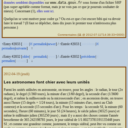
données semblent disponibles
sur
www.data.gouv.fr
sous forme d'un fichier
SHP
(pas super agréable comme format, mais je ne vois pas ce que je pourrais souhaiter de
mieux). Concernant (1),
elles sont ici
.
Quelqu'un se sent motiver pour coder ça ? Ou est-ce que c'est encore bibi qui va devoir
faire le travail ? (Il faut se dépêcher, dans dix jours le premier tour n'intéressera plus
personne.)
Commentaires
(
11
@ 2012-07-11T14:38:33+0000)
↑Entry #2033 [
older
|
※
permalink
|
newer
]
/
↑Entrée #2033 [
précédente
|
※
permalien
|
suivante
]
↑
↓Entry #2032 [
older
|
※
permalink
|
newer
]
/
↓Entrée #2032 [
précédente
|
※
permalien
|
suivante
]
↓
2012-04-19
(jeudi)
Les astronomes font chier avec leurs unités
Parmi les unités utilisées en astronomie, on trouve, pour les angles : le radian, le tour (2
π
radians), le degré (1/360 tours), la minute d'arc (1/60 degré), la seconde d'arc (1/3600
degré), et même la milliseconde ou la microseconde d'arc ; en ascension droite, on trouve
aussi l'heure (15 degrés = 1/24 tours), la minute (15 minutes d'arc, merci au Club
contexte) et la seconde (15 secondes d'arc). Pour les temps : la seconde
SI
, la minute (60
secondes), l'heure (60 minutes), le jour
SI
(24 heures), le siècle julien (36525 jours) et
même le millénaire julien (365250 jours) ; mais il y a aussi des choses comme l'année
besselienne de 365.242198781 jours, le jour sidéral de 1/1.00273781191135448 jours
SI
; et comme une grandeur comme, justement, le temps sidéral, peut être vu comme un