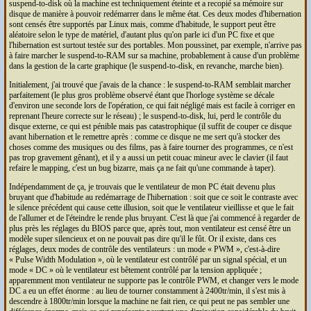
suspend-to-disk où la machine est techniquement éteinte et a recopié sa mémoire sur
disque de manière à pouvoir redémarrer dans le même état. Ces deux modes d'hibernation
sont censés être supportés par Linux mais, comme d'habitude, le support peut être
aléatoire selon le type de matériel, d'autant plus qu'on parle ici d'un
PC
fixe et que
l'hibernation est surtout testée sur des portables. Mon poussinet, par exemple, n'arrive pas
à faire marcher le suspend-to-
RAM
sur sa machine, probablement à cause d'un problème
dans la gestion de la carte graphique (le suspend-to-disk, en revanche, marche bien).
Initialement, j'ai trouvé que j'avais de la chance : le suspend-to-
RAM
semblait marcher
parfaitement (le plus gros problème observé étant que l'horloge système se décale
d'environ une seconde lors de l'opération, ce qui fait négligé mais est facile à corriger en
reprenant l'heure correcte sur le réseau) ; le suspend-to-disk, lui, perd le contrôle du
disque externe, ce qui est pénible mais pas catastrophique (il suffit de couper ce disque
avant hibernation et le remettre après : comme ce disque ne me sert qu'à stocker des
choses comme des musiques ou des films, pas à faire tourner des programmes, ce n'est
pas trop gravement gênant), et il y a aussi un petit couac mineur avec le clavier (il faut
refaire le mapping, c'est un bug bizarre, mais ça ne fait qu'une commande à taper).
Indépendamment de ça, je trouvais que le ventilateur de mon
PC
était devenu plus
bruyant que d'habitude au redémarrage de l'hibernation : soit que ce soit le contraste avec
le silence précédent qui cause cette illusion, soit que le ventilateur vieillisse et que le fait
de l'allumer et de l'éteindre le rende plus bruyant. C'est là que j'ai commencé à regarder de
plus près les réglages du
BIOS
parce que, après tout, mon ventilateur est censé être un
modèle super silencieux et on ne pouvait pas dire qu'il le fût. Or il existe, dans ces
réglages, deux modes de contrôle des ventilateurs : un mode
PWM
, c'est-à-dire
Pulse Width Modulation
, où le ventilateur est contrôlé par un signal spécial, et un
mode
DC
où le ventilateur est bêtement contrôlé par la tension appliquée ;
apparemment mon ventilateur ne supporte pas le contrôle
PWM
, et changer vers le mode
DC
a eu un effet énorme : au lieu de tourner constamment à 2400tr/min, il s'est mis à
descendre à 1800tr/min lorsque la machine ne fait rien, ce qui peut ne pas sembler une