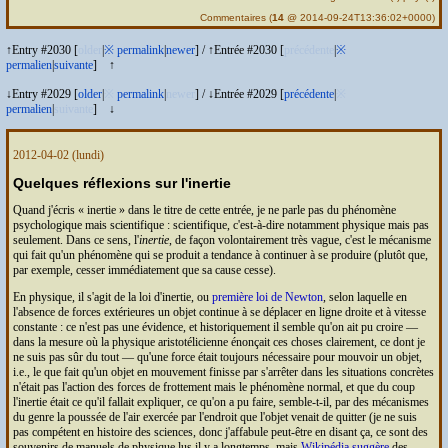
Commentaires
(
14
@ 2014-09-24T13:36:02+0000)
↑Entry #2030 [
older
|
※
permalink
|
newer
]
/
↑Entrée #2030 [
précédente
|
※
permalien
|
suivante
]
↑
↓Entry #2029 [
older
|
※
permalink
|
newer
]
/
↓Entrée #2029 [
précédente
|
※
permalien
|
suivante
]
↓
2012-04-02
(lundi)
Quelques réflexions sur l'inertie
Quand j'écris
inertie
dans le titre de cette entrée, je ne parle pas du phénomène
psychologique mais scientifique : scientifique, c'est-à-dire notamment physique mais pas
seulement. Dans ce sens, l'
inertie
, de façon volontairement très vague, c'est le mécanisme
qui fait qu'un phénomène qui se produit a tendance à continuer à se produire (plutôt que,
par exemple, cesser immédiatement que sa cause cesse).
En physique, il s'agit de la loi d'inertie, ou
première loi de Newton
, selon laquelle en
l'absence de forces extérieures un objet continue à se déplacer en ligne droite et à vitesse
constante : ce n'est pas une évidence, et historiquement il semble qu'on ait pu croire —
dans la mesure où la physique aristotélicienne énonçait ces choses clairement, ce dont je
ne suis pas sûr du tout — qu'une force était toujours nécessaire pour mouvoir un objet,
i.e., le que fait qu'un objet en mouvement finisse par s'arrêter dans les situations concrètes
n'était pas l'action des forces de frottement mais le phénomène normal, et que du coup
l'inertie était ce qu'il fallait expliquer, ce qu'on a pu faire, semble-t-il, par des mécanismes
du genre la poussée de l'air exercée par l'endroit que l'objet venait de quitter (je ne suis
pas compétent en histoire des sciences, donc j'affabule peut-être en disant ça, ce sont des
souvenirs de manuels de physique lus il y a longtemps, mais
Wikipédia suggère
des