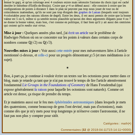
fermer le gap), et qu'un coloriage avec 4 couleurs existe mais nécessite l'axiome du choix (qui est caché
derrière le théorème d'Erdős-de-Bruijn). Croire que
χ
=4 se défend aussi : elle consiste à croire que les
configurations de points à distance 1 dans le plan ne peuvent pas trop nous jouer de tour ou de
coïncidences inattendues, qu'ils ne sont pas trop éloignés des
graphes de Laman
(lesquels sont toujours
4-coloriables pour des raisons idiotes de degré). Entre les deux, il est aussi permis de croire que la bonne
valeur est 5 ou 6, même si ça semble moins plausible qu'aucun des deux arguments élégants pour 4 ou 7
ne donne la bonne valeur, mais bon, c'est comme en politique, il faut bien qu'il y ait aussi des centristes
qui croient qu'
in medio stat virtus
.
Mise à jour :
Quelques années plus tard, j'ai
écrit un article
sur le problème de
Hadwiger-Nelson où on se concentre sur les points à valeurs dans certains corps de
nombres comme ℚ(√2) ou ℚ(√3).
Nouvelles mises à jour :
Voir aussi
cette entrée
pour mes mésaventures liées à l'article
mentionné ci-dessus, et
celle-ci
pour un progrès démontrant
χ
≥5 (et mes méditations à ce
sujet).
✶
Bon, à part ça, je continue à vouloir écrire un textes sur les octonions pour mettre dans ce
blog, mais je retarde ça tant que je n'ai pas trouvé le temps de lire l'article attentivement
fondamental
Lie Groups in the Foundations of Geometry
de Hans Freudenthal (qui
expose généralement
la
raison
pour laquelle les octonions sont naturels). Comme cet
article est dense, ça risque de prendre du temps.
Et je maintiens aussi sur le feu mes
éphérémides astronomiques
(dans lesquels je mets
des quaternions, comme beaucoup de gens l'ont deviné, mais pas d'octonions), mais
comme dès que je m'y mets pour trop longtemps je m'énerve contre l'astronomie, il ne
faut pas non plus y compter pour sitôt.
Catégories :
math
(
•
)
Commentaires
(
32
@ 2018-04-11T15:14:11+0000)