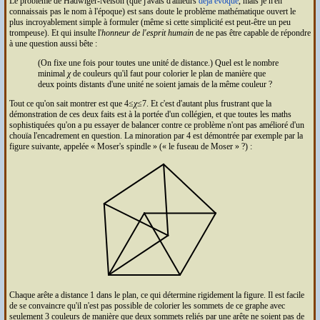
Le problème de Hadwiger-Nelson (que j'avais d'ailleurs
déjà évoqué
, mais je n'en
connaissais pas le nom à l'époque) est sans doute le problème mathématique ouvert le
plus incroyablement simple à formuler (même si cette simplicité est peut-être un peu
trompeuse). Et qui insulte l'
honneur de l'esprit humain
de ne pas être capable de répondre
à une question aussi bête :
(On fixe une fois pour toutes une unité de distance.) Quel est le nombre
minimal
χ
de couleurs qu'il faut pour colorier le plan de manière que
deux points distants d'une unité ne soient jamais de la même couleur ?
Tout ce qu'on sait montrer est que 4≤
χ
≤7. Et c'est d'autant plus frustrant que la
démonstration de ces deux faits est à la portée d'un collégien, et que toutes les maths
sophistiquées qu'on a pu essayer de balancer contre ce problème n'ont pas amélioré d'un
chouïa l'encadrement en question. La minoration par 4 est démontrée par exemple par la
figure suivante, appelée
Moser's spindle
(
le fuseau de Moser
?) :
Chaque arête a distance 1 dans le plan, ce qui détermine rigidement la figure. Il est facile
de se convaincre qu'il n'est pas possible de colorier les sommets de ce graphe avec
seulement 3 couleurs de manière que deux sommets reliés par une arête ne soient pas de