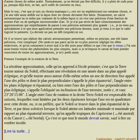
d'autres choses du même acabit. Normalement, ça ne devrait pas être difficile, il y a plein de code pour
ça, presque déjà écrit, en fait, qu'il suffit de convertir en Java.
Mais le truc, c'est que je suis un chouïa maniaque (←ceci est un euphémisme) sur certaines choses, et
j'ai une idée assez arrêtée sur la façon dont les choses devraient être faites. Notamment, un calcul
astronomique ne se mène pas vraiment de la même façon si on vise une précision d'une fraction de
minute d'arc ou de quelques microsecondes d'arc. Et je n'ai pas envie de faire silencieusement des
approximations qui empêcheraient de passer à une précision nettement plus grande : i.e., je ne tiens pas
spécialement à ce que mon application permette une précision énorme, mais je tiens à ce que le cadre
logiciel le permette. Ça devient un peu un défi (stupide) en soi.
Or il se trouve que réaliser des calculs astronomiques permettant, même en principe, une très haute
précision, c'est compliqué. (Ne serait-ce que parce qu'on ne va plus pouvoir négliger les effets
relativistes, et qu'on commence à avoir mal à la tête juste pour définir ce que c'est que
le temps
.) J'ai une
assez bonne vision des phénomènes les plus simples, mais si je m'impose le carcan de bien prendre
conscience de toutes les approximations, je m'y perds assez.
Prenons l'exemple de la rotation de la Terre.
La zéroïème approximation, celle qu'on apprend à l'école primaire, c'est que la Terre
tourne autour du Soleil, effectuant une révolution en une année dans un plan appelé
écliptique
, et qu'elle tourne aussi autour d'elle-même selon un axe de direction fixe appelé
l'axe des pôles
et dont le plan perpendiculaire s'appelle le
plan équatorial
; l'angle entre
les plans écliptique et équatorial, ou bien entre l'axe des pôles et l'axe perpendiculaire au
plan écliptique, s'appelle l'
obliquité
ou
inclinaison
de l'axe terrestre, notée
ε
, et vaut
23°26′15.66″. L'angle entre l'axe de rotation et la droite Terre-Soleil est responsable des
saisons
, lesquelles sont limitées par les deux
équinoxes
lorsque l'axe est en quadrature
avec cette droite, ou, si on préfère, que le Soleil se trouve dans le plan équatorial de la
Terre, et par deux
solstices
lorsque le Soleil atteint ses latitudes minimale et maximale par
rapport au plan équatorial terrestre, qu'on appelle tropiques du Capricorne (→été austral)
et du Cancer (→été boréal). Ça c'est ce que tout le monde
devrait
savoir, sauf à être un
sombre inculte.
[Lire la suite…]
Catégories :
math
(
•
)
phys
(
•
)