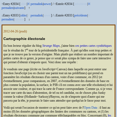
↑Entry #2034 [
older
|
※
permalink
|
newer
]
/
↑Entrée #2034 [
précédente
|
※
permalien
|
suivante
]
↑
↓Entry #2033 [
older
|
※
permalink
|
newer
]
/
↓Entrée #2033 [
précédente
|
※
permalien
|
suivante
]
↓
2012-04-26
(jeudi)
Cartographie électorale
En bon lecteur régulier du blog
Strange Maps
, j'aime bien
ces petites cartes synthétiques
er
sur le résultat du 1
tour de la présidentielle française. À part qu'elles sont trop petites et
que je ne trouve pas la version d'origine. Mais plutôt que réaliser un nombre important de
petites cartes de ce genre, je pense que ce serait plus sympa de faire une carte interactive
qui permet d'obtenir n'importe quoi. Voici donc une requête :
Je voudrais une page (écrite en JavaScript+Canvas) dans laquelle on peut entrer une
fonction JavaScript (ou en choisir une parmi tout un tas prédéfinies) qui prend en
paramètre les résultats électoraux d'un canton, voire d'une commune, en 2012 (et
éventuellement, pour comparaison, en 2007, et éventuellement des données de base en
plus comme la population, la surface, le
PIB
s'il est connu avec une telle résolution) et lui
associe une couleur, et qui trace la carte de France correspondante. Comme ça, si je veux
tracer une carte du taux d'abstention, de tel ou tel candidat, ou de choses plus funky
comme la valeur (Hollande−Sarkozy)/Bayrou, ou de n'importe quoi d'autre qui me
passera par la tête, je pourrais le faire sans attendre que quelqu'un le fasse pour moi.
Voilà qui serait l'occasion de montrer ce qu'on peut faire avec de l'
Open Data
: il faut au
moins (0) les données géographiques des limites des communes ou cantons, et (1) les
résultats électoraux commune par commune téléchargeables en bloc. Concernant (0),
les