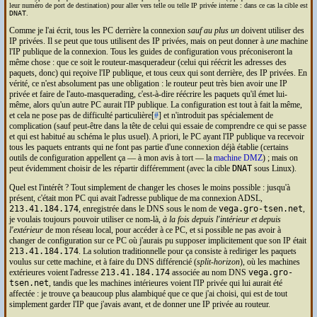
leur numéro de port de destination) pour aller vers telle ou telle
IP
privée interne : dans ce cas la cible est
DNAT
.
Comme je l'ai écrit, tous les
PC
derrière la connexion
sauf au plus un
doivent utiliser des
IP
privées. Il se peut que tous utilisent des
IP
privées, mais on peut donner à
une
machine
l'
IP
publique de la connexion. Tous les guides de configuration vous préconiseront la
même chose : que ce soit le routeur-masqueradeur (celui qui réécrit les adresses des
paquets, donc) qui reçoive l'
IP
publique, et tous ceux qui sont derrière, des
IP
privées. En
vérité, ce n'est absolument pas une obligation : le routeur peut très bien avoir une
IP
privée et faire de l'auto-masquerading, c'est-à-dire réécrire les paquets qu'il émet lui-
même, alors qu'un autre
PC
aurait l'
IP
publique. La configuration est tout à fait la même,
et cela ne pose pas de difficulté particulière[
#
] et n'introduit pas spécialement de
complication (sauf peut-être dans la tête de celui qui essaie de comprendre ce qui se passe
et qui est habitué au schéma le plus usuel). A priori, le
PC
ayant l'
IP
publique va recevoir
tous les paquets entrants qui ne font pas partie d'une connexion déjà établie (certains
outils de configuration appellent ça — à mon avis à tort — la
machine
DMZ
) ; mais on
peut évidemment choisir de les répartir différemment (avec la cible
DNAT
sous Linux).
Quel est l'intérêt ? Tout simplement de changer les choses le moins possible : jusqu'à
présent, c'était mon
PC
qui avait l'adresse publique de ma connexion
ADSL
,
213.41.184.174
, enregistrée dans le
DNS
sous le nom de
vega.gro-tsen.net
,
je voulais toujours pouvoir utiliser ce nom-là,
à la fois depuis l'intérieur et depuis
l'extérieur
de mon réseau local, pour accéder à ce
PC
, et si possible ne pas avoir à
changer de configuration sur ce
PC
où j'aurais pu supposer implicitement que son
IP
était
213.41.184.174
. La solution traditionnelle pour ça consiste à rediriger les paquets
voulus sur cette machine, et à faire du
DNS
différencié (
split-horizon
), où les machines
extérieures voient l'adresse
213.41.184.174
associée au nom
DNS
vega.gro-
tsen.net
, tandis que les machines intérieures voient l'
IP
privée qui lui aurait été
affectée : je trouve ça beaucoup plus alambiqué que ce que j'ai choisi, qui est de tout
simplement garder l'
IP
que j'avais avant, et de donner une
IP
privée au routeur.