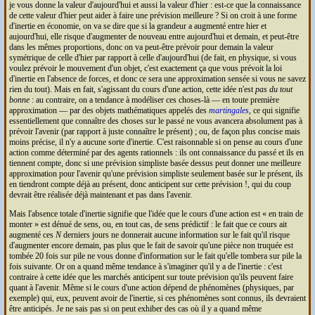
je vous donne la valeur d'aujourd'hui et aussi la valeur d'hier : est-ce que la connaissance
de cette valeur d'hier peut aider à faire une prévision meilleure ? Si on croit à une forme
d'inertie en économie, on va se dire que si la grandeur a augmenté entre hier et
aujourd'hui, elle risque d'augmenter de nouveau entre aujourd'hui et demain, et peut-être
dans les mêmes proportions, donc on va peut-être prévoir pour demain la valeur
symétrique de celle d'hier par rapport à celle d'aujourd'hui (de fait, en physique, si vous
voulez prévoir le mouvement d'un objet, c'est exactement ça que vous prévoit la loi
d'inertie en l'absence de forces, et donc ce sera une approximation sensée si vous ne savez
rien du tout). Mais en fait, s'agissant du cours d'une action, cette idée n'est
pas du tout
bonne
: au contraire, on a tendance à modéliser ces choses-là — en toute première
approximation — par des objets mathématiques appelés des
martingales
, ce qui signifie
essentiellement que connaître des choses sur le passé ne vous avancera absolument pas à
prévoir l'avenir (par rapport à juste connaître le présent) ; ou, de façon plus concise mais
moins précise, il n'y a aucune sorte d'inertie. C'est raisonnable si on pense au cours d'une
action comme déterminé par des agents rationnels : ils ont connaissance du passé et ils en
tiennent compte, donc si une prévision simpliste basée dessus peut donner une meilleure
approximation pour l'avenir qu'une prévision simpliste seulement basée sur le présent, ils
en tiendront compte déjà au présent, donc anticipent sur cette prévision !, qui du coup
devrait être réalisée déjà maintenant et pas dans l'avenir.
Mais l'absence totale d'inertie signifie que l'idée que le cours d'une action est
en train de
monter
est dénué de sens, ou, en tout cas, de sens prédictif : le fait que ce cours ait
augmenté ces
N
derniers jours ne donnerait aucune information sur le fait qu'il risque
d'augmenter encore demain, pas plus que le fait de savoir qu'une pièce non truquée est
tombée 20 fois sur pile ne vous donne d'information sur le fait qu'elle tombera sur pile la
fois suivante. Or on a quand même tendance à s'imaginer qu'il y a de l'inertie : c'est
contraire à cette idée que les marchés anticipent sur toute prévision qu'ils peuvent faire
quant à l'avenir. Même si le cours d'une action dépend de phénomènes (physiques, par
exemple) qui, eux, peuvent avoir de l'inertie, si ces phénomènes sont connus, ils devraient
être anticipés. Je ne sais pas si on peut exhiber des cas où il y a quand même