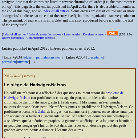
navigate, note that the entries are listed in reverse chronological order (i.e., the most recent is
on top). This page lists the entries published in April 2012: there is also a table of months at
the end of this page, and an
index of all entries
. Some entries are classified into one or more
“categories” (indicated at the end of the entry itself), but this organization isn't very coherent.
The permalink of each entry is in its date, and it is also reproduced before and after the text
of the entry itself.
[
Index of all entries /
Index de toutes les entrées
•
Latest entries /
Dernières entrées
•
(
RSS
1.0) •
Recent comments /
Commentaires récents
]
Entries published in April 2012 /
Entrées publiées en avril 2012
:
↓Entry #2034 [
older
|
※
permalink
|
newer
]
/
↓Entrée #2034 [
précédente
|
※
permalien
|
suivante
]
↓
2012-04-28
(samedi)
Le piège de Hadwiger-Nelson
Un collègue m'a poussé à réfléchir à des questions tournant autour du
problème de
Hadwiger-Nelson
(ou problème du coloriage du plan, ou problème du nombre
chromatique des
unit distance graphs
). Fatale erreur ! Ma maman m'avait pourtant
toujours dit quand j'étais petit : Ne réfléchis jamais au problème de Hadwiger-Nelson. Ce
problème est comme le
Zahir
de Borges : on commence à y penser, on se laisse tenter par
son apparence si facile et si séduisante, sa faculté à relier des domaines mathématiques
aussi divers que la théorie des graphes, la géométrie algébrique et la logique, et bientôt on
ne peut plus songer qu'à lui, on le voit dans des rêves et on dessine partout des petits
graphes avec des points à distance 1 les uns des autres.