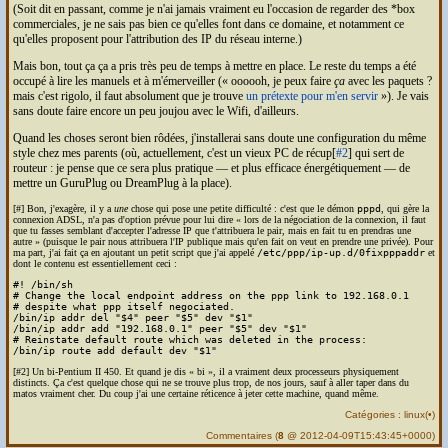
(Soit dit en passant, comme je n'ai jamais vraiment eu l'occasion de regarder des *box
commerciales, je ne sais pas bien ce qu'elles font dans ce domaine, et notamment ce
qu'elles proposent pour l'attribution des
IP
du réseau interne.)
Mais bon, tout ça ça a pris très peu de temps à mettre en place. Le reste du temps a été
occupé à lire les manuels et à m'émerveiller (
oooooh, je peux faire
ça
avec les paquets ?
mais c'est rigolo, il faut absolument que je trouve
un prétexte pour m'en servir
). Je vais
sans doute faire encore un peu joujou avec le Wifi, d'ailleurs.
Quand les choses seront bien rôdées, j'installerai sans doute une configuration du même
style chez mes parents (où, actuellement, c'est un vieux
PC
de récup[
#2
] qui sert de
routeur : je pense que ce sera plus pratique — et plus efficace énergétiquement — de
mettre un GuruPlug ou DreamPlug à la place).
[#] Bon, j'exagère, il y a
une
chose qui pose une petite difficulté : c'est que le démon
pppd
, qui gère la
connexion
ADSL
, n'a pas d'option prévue pour lui dire
lors de la négociation de la connexion, il faut
que tu fasses semblant d'accepter l'adresse
IP
que t'attribuera le pair, mais en fait tu en prendras une
autre
(puisque le pair nous attribuera l'
IP
publique mais qu'en fait on veut en prendre une privée). Pour
ma part, j'ai fait ça en ajoutant un petit script que j'ai appelé
/etc/ppp/ip-up.d/0fixpppaddr
et
dont le contenu est essentiellement ceci :
#! /bin/sh

# Change the local endpoint address on the ppp link to 192.168.0.1

# despite what ppp itself negociated.

/bin/ip addr del "$4" peer "$5" dev "$1"

/bin/ip addr add "192.168.0.1" peer "$5" dev "$1"

# Reinstate default route which was deleted in the process:

/bin/ip route add default dev "$1"
[#2] Un bi-Pentium II 450. Et quand je dis
bi
, il a vraiment deux processeurs physiquement
distincts. Ça c'est quelque chose qui ne se trouve plus trop, de nos jours, sauf à aller taper dans du
matos vraiment cher. Du coup j'ai une certaine réticence à jeter cette machine, quand même.
Catégories :
linux
(
•
)
Commentaires
(
8
@ 2012-04-09T15:43:45+0000)