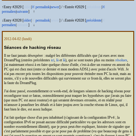
↑Entry #2029 [
older
|
※
permalink
|
newer
]
/
↑Entrée #2029 [
précédente
|
※
permalien
|
suivante
]
↑
↓Entry #2028 [
older
|
※
permalink
|
newer
]
/
↓Entrée #2028 [
précédente
|
※
permalien
|
suivante
]
↓
2012-04-02
(lundi)
Séances de hacking réseau
Il ne faut jamais désespérer : malgré les différentes difficultés que j'ai eues avec mon
DreamPlug (entrées précédentes
ici
,
là
et
là
), qui se sont toutes plus ou moins
résolues
,
j'ai maintenant réussi à en faire quelque chose d'utile, c'est-à-dire un routeur en amont du
PC
qui est chez moi (entre ce dernier et mon modem
ADSL
) avec point d'accès Wifi. Je
n'ai pas encore pris toutes les dispositions pour pouvoir éteindre mon
PC
la nuit, mais au
moins, s'il y a de nouvelles difficultés qui surviennent sur ce front-là, elles ne seront plus
la faute du DreamPlug.
J'ai donc passé, essentiellement ce week-end, de longues séances de hacking réseau pour
reconfigurer tout ce fatras, ostensiblement pout traquer les hypothèses que j'avais pu faire
(que mon
PC
est aussi routeur) et qui seraient devenues erronées, et en réalité pour
m'amuser à peaufiner les détails et à faire joujou avec la couche réseau de Linux, qui, il
faut bien le dire, est assez ludique.
J'ai fait quelque chose d'un peu inhabituel (s'agissant de la configuration
IP
v4 ; la
configuration
IP
v6 ne posait aucune difficulté particulière vu que les adresses sont en
nombre essentiellement illimité), que je peux peut-être expliquer, histoire de signaler que
c'est parfaitement possible et que ça ne pose pas de problème (vu que beaucoup de gens à
qui j'ai posé la question en amont se sont montrés sceptiques), c'est de donner à mon
PC
,