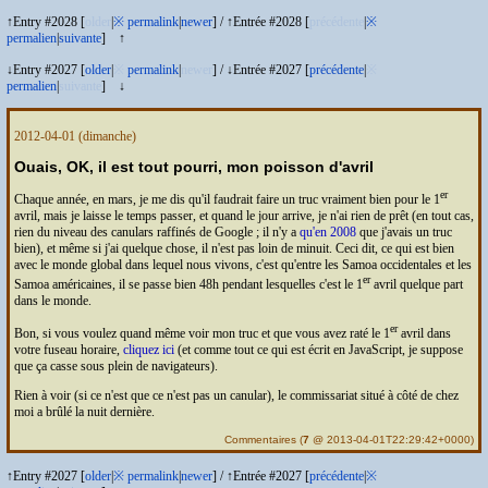
↑Entry #2028 [
older
|
※
permalink
|
newer
]
/
↑Entrée #2028 [
précédente
|
※
permalien
|
suivante
]
↑
↓Entry #2027 [
older
|
※
permalink
|
newer
]
/
↓Entrée #2027 [
précédente
|
※
permalien
|
suivante
]
↓
2012-04-01
(dimanche)
Ouais,
OK
, il est tout pourri, mon poisson d'avril
er
Chaque année, en mars, je me dis qu'il faudrait faire un truc vraiment bien pour le 1
avril, mais je laisse le temps passer, et quand le jour arrive, je n'ai rien de prêt (en tout cas,
rien du niveau des canulars raffinés de Google ; il n'y a
qu'en 2008
que j'avais un truc
bien), et même si j'ai quelque chose, il n'est pas loin de minuit. Ceci dit, ce qui est bien
avec le monde global dans lequel nous vivons, c'est qu'entre les Samoa occidentales et les
er
Samoa américaines, il se passe bien 48h pendant lesquelles c'est le 1
avril quelque part
dans le monde.
er
Bon, si vous voulez quand même voir mon truc et que vous avez raté le 1
avril dans
votre fuseau horaire,
cliquez ici
(et comme tout ce qui est écrit en JavaScript, je suppose
que ça casse sous plein de navigateurs).
Rien à voir (si ce n'est que ce n'est pas un canular), le commissariat situé à côté de chez
moi a brûlé la nuit dernière.
Commentaires
(
7
@ 2013-04-01T22:29:42+0000)
↑Entry #2027 [
older
|
※
permalink
|
newer
]
/
↑Entrée #2027 [
précédente
|
※