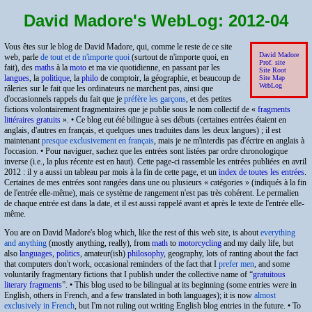
David Madore's WebLog: 2012-04
Vous êtes sur le blog de David Madore, qui, comme le reste de ce site
David Madore
web, parle
de tout et de n'importe quoi
(surtout de n'importe quoi, en
Prof. site
fait), des
maths
à la
moto
et ma vie quotidienne, en passant par les
Site Root
langues
, la
politique
, la
philo
de comptoir, la géographie, et beaucoup de
Site Map
WebLog
râleries sur le fait que les ordinateurs ne marchent pas, ainsi que
d'occasionnels rappels du fait que je
préfère les garçons
, et des petites
fictions volontairement fragmentaires que je publie sous le nom collectif de
fragments
littéraires gratuits
. • Ce blog eut été bilingue à ses débuts (certaines entrées étaient en
anglais, d'autres en français, et quelques unes traduites dans les deux langues) ; il est
maintenant
presque exclusivement en français
, mais je ne m'interdis pas d'écrire en anglais à
l'occasion. • Pour naviguer, sachez que les entrées sont listées par ordre chronologique
inverse (i.e., la plus récente est en haut). Cette page-ci rassemble les entrées publiées en avril
2012 : il y a aussi un tableau par mois à la fin de cette page, et un
index de toutes les entrées
.
Certaines de mes entrées sont rangées dans une ou plusieurs « catégories » (indiqués à la fin
de l'entrée elle-même), mais ce système de rangement n'est pas très cohérent. Le permalien
de chaque entrée est dans la date, et il est aussi rappelé avant et après le texte de l'entrée elle-
même.
You are on David Madore's blog which, like the rest of this web site, is about
everything
and anything
(mostly anything, really), from
math
to
motorcycling
and my daily life, but
also
languages
,
politics
, amateur(ish)
philosophy
, geography, lots of ranting about the fact
that computers don't work, occasional reminders of the fact that I
prefer men
, and some
voluntarily fragmentary fictions that I publish under the collective name of
gratuitous
literary fragments
. • This blog used to be bilingual at its beginning (some entries were in
English, others in French, and a few translated in both languages); it is now
almost
exclusively in French
, but I'm not ruling out writing English blog entries in the future. • To