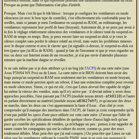
différence énorme, mais ce qui représente pourtant une diminution considérable du bruit.
Presque au point que l'hibernation n'ait plus d'intérêt.
Presque. Mais c'est là que le bât blesse : lorsque je configure les ventilateurs en mode
silencieux (et avec le bon type de contrôle), c'est effectivement très confortable pour les
oreilles, mais si jamais je mets l'ordinateur en suspend-to-
RAM
, au redémarrage, les
ventilateurs reprennent leur profil de base (bruyant). Autrement dit, je ne peux pas avoir
à
la fois
le réglage relativement silencieux des ventilateurs
et
le silence total du suspend-to-
RAM
de temps en temps. Bon, je peux encore faire un suspend-to-disk si je veux le
silence complet sans perdre le silence relatif au réveil, mais outre les problèmes mineurs
avec le disque externe et avec le clavier que j'ai signalés ci-dessus, le suspend-to-disk est
lent
(parce que j'ai 8Go de
RAM
) : quand je fais de l'insomnie et que je veux regarder un
truc ou deux sur Internet avant de me recoucher, je n'ai pas envie d'attendre plusieurs
minutes que la machine daigne se réveiller.
Je ne sais même pas si je dois attribuer ça à un bug (de l'
ACPI
) de ma carte mère (une
Asus P5W64 WS Pro) ou de Linux. La carte mère et le
BIOS
doivent bien avoir des
bugs puisqu'un suspend-to-
RAM
non seulement met les ventilateurs en mode bruyant,
mais meme ce mode persiste après un reboot, il faut une extinction complète pour revenir
en mode silencieux. Sinon, ce qui est sûr, c'est que Linux
devrait
être capable de régler
lui-même la vitesse des ventilos, mais qu'il n'y arrive pas : il devrait même y avoir deux
approches possibles, l'une passant par l'
ACPI
(module noyau
asus-atk0110
) et l'autre
en parlant directement au matériel (module noyau
w83627ehf
), et qu'aucune des deux
ne marche, dans les deux cas c'est apparemment la faute d'Asus : d'un côté je crois
comprendre qu'il manque des interfaces dans l'
ACPI
, de l'autre je crois comprendre qu'ils
n'ont pas publié les specs d'une puce utilisée sur cette carte mère. (J'avoue que l'idée de
garder secrètes les spécifications détaillées de quelque chose d'aussi high-tech qu'une
puce qui contrôle des putains de ventilos, ça m'échappe un peu : pensez à me rappeler de
ranter contre les compagnies qui ont la culture du secret, comme ça, pour des trucs
totalement débiles. Mais peut-être que j'ai mal compris.) Ou peut-être que Linux ne sait
gérer que les ventilateurs utilisant le contrôle
PWM
, mais je ne vois pas pourquoi le