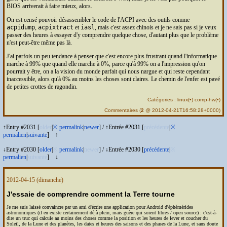
BIOS
arriverait à faire mieux, alors.
On est censé pouvoir désassembler le code de l'
ACPI
avec des outils comme
acpidump
,
acpixtract
et
iasl
, mais c'est assez chinois et je ne sais pas si je veux
passer des heures à essayer d'y comprendre quelque chose, d'autant plus que le problème
n'est peut-être même pas là.
J'ai parfois un peu tendance à penser que c'est encore plus frustrant quand l'informatique
marche à 99% que quand elle marche à 0%, parce qu'à 99% on a l'impression qu'on
pourrait y être, on a la vision du monde parfait qui nous nargue et qui reste cependant
inaccessible, alors qu'à 0% au moins les choses sont claires. Le chemin de l'enfer est pavé
de petites crottes de ragondin.
Catégories :
linux
(
•
)
comp-hw
(
•
)
Commentaires
(
2
@ 2012-04-21T16:58:28+0000)
↑Entry #2031 [
older
|
※
permalink
|
newer
]
/
↑Entrée #2031 [
précédente
|
※
permalien
|
suivante
]
↑
↓Entry #2030 [
older
|
※
permalink
|
newer
]
/
↓Entrée #2030 [
précédente
|
※
permalien
|
suivante
]
↓
2012-04-15
(dimanche)
J'essaie de comprendre comment la Terre tourne
Je me suis laissé convaincre par un ami d'écrire une application pour Android d'éphémérides
astronomiques (il en existe certainement déjà plein, mais guère qui soient libres / open source) : c'est-à-
dire un truc qui calcule au moins des choses comme la position et les heures de lever et coucher du
Soleil, de la Lune et des planètes, les dates et heures des saisons et des phases de la Lune, et sans doute