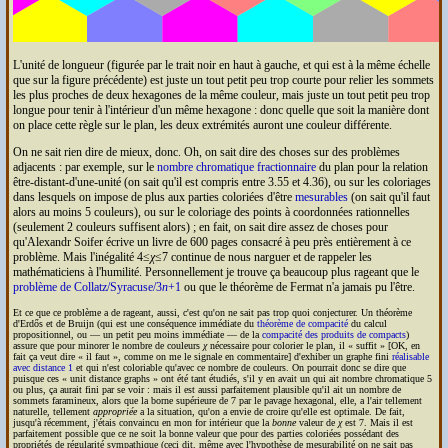
L'unité de longueur (figurée par le trait noir en haut à gauche, et qui est à la même échelle
que sur la figure précédente) est juste un tout petit peu trop courte pour relier les sommets
les plus proches de deux hexagones de la même couleur, mais juste un tout petit peu trop
longue pour tenir à l'intérieur d'un même hexagone : donc quelle que soit la manière dont
on place cette règle sur le plan, les deux extrémités auront une couleur différente.
On ne sait rien dire de mieux, donc. Oh, on sait dire des choses sur des problèmes
adjacents : par exemple, sur le
nombre chromatique fractionnaire
du plan pour la relation
être-distant-d'une-unité (on sait qu'il est compris entre 3.55 et 4.36), ou sur les coloriages
dans lesquels on impose de plus aux parties coloriées d'être
mesurables
(on sait qu'il faut
alors au moins 5 couleurs), ou sur le coloriage des points à coordonnées rationnelles
(seulement 2 couleurs suffisent alors) ; en fait, on sait dire assez de choses pour
qu'Alexandr Soifer écrive un livre de 600 pages consacré à peu près entièrement à ce
problème. Mais l'inégalité 4≤
χ
≤7 continue de nous narguer et de rappeler les
mathématiciens à l'humilité. Personnellement je trouve ça beaucoup plus rageant que le
problème de Collatz/Syracuse/3
n
+1
ou que le théorème de Fermat n'a jamais pu l'être.
Et ce que ce problème a de rageant, aussi, c'est qu'on ne sait pas trop quoi conjecturer. Un théorème
d'Erdős et de Bruijn (qui est une conséquence immédiate du
théorème de compacité
du calcul
propositionnel, ou — un petit peu moins immédiate — de la
compacité des produits de compacts
)
assure que pour minorer le nombre de couleurs
χ
nécessaire pour colorier le plan, il « suffit » [
OK
, en
fait ça veut dire « il faut », comme on me le signale en commentaire] d'exhiber un graphe fini
réalisable
avec distance 1
et qui n'est coloriable qu'avec ce nombre de couleurs. On pourrait donc se dire que
puisque ces «
unit distance graphs
» ont été tant étudiés, s'il y en avait un qui ait nombre chromatique 5
ou plus, ça aurait fini par se voir : mais il est aussi parfaitement plausible qu'il ait un nombre de
sommets faramineux, alors que la borne supérieure de 7 par le pavage hexagonal, elle, a l'air tellement
naturelle, tellement
appropriée
a la situation, qu'on a envie de croire qu'elle est optimale. De fait,
jusqu'à récemment, j'étais convaincu en mon for intérieur que la
bonne
valeur de
χ
est 7. Mais il est
parfaitement possible que ce ne soit la bonne valeur que pour des parties coloriées possédant des
propriétés de régularité sympathique (ceci dit, même avec l'hypothèse de mesurabilité on ne sait pas