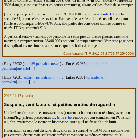
angle ou comme un temps (sachant que si c'est un temps,
un jour (sidéral)
représente
360° d'angle, et peut se diviser en heures et minutes), disons qu'il est facile de se tromper.
−8
(Et je ne parle pas du facteur 1 + 1.55051979176×10
entre la
seconde
TDB
et la
seconde
SI
, ou entre les mètres idem. Par exemple, la valeur donnée usuellement pour
l'unité astronomique, 149597870700m, doit plutôt être considérée comme donnée en
unités
TDB
qu'en unités
SI
.)
À part ça, il semble vraiment que personne ne sache prévoir, même grossièrement (i.e.
mieux que compter environ 86400.002s par jour) le temps universel. Voir
cette page
pour
des explications très intéressantes sur ce qu'on sait dire à ce sujet.
Commentaires
(
8
@ 2012-04-23T21:47:25+0000)
↑Entry #2032 [
older
|
※
permalink
|
newer
]
/
↑Entrée #2032 [
précédente
|
※
permalien
|
suivante
]
↑
↓Entry #2031 [
older
|
※
permalink
|
newer
]
/
↓Entrée #2031 [
précédente
|
※
permalien
|
suivante
]
↓
2012-04-17
(mardi)
Suspend, ventilateurs, et petites crottes de ragondin
Un des buts de toutes mes mésaventures (finalement heureusement résolues) avec mon
DreamPlug (entrées précédentes
ici
,
là
,
là
et
là
) était de pouvoir éteindre mon
PC
la nuit
ou, plus exactement, le mettre en hibernation, pour qu'il ne fasse plus de bruit.
Hibernation, ce qui peut désigner deux choses, le suspend-to-
RAM
où la machine n'est
pas vraiment éteinte mais seulement arrêtée et maintient sa mémoire vivante, ou le