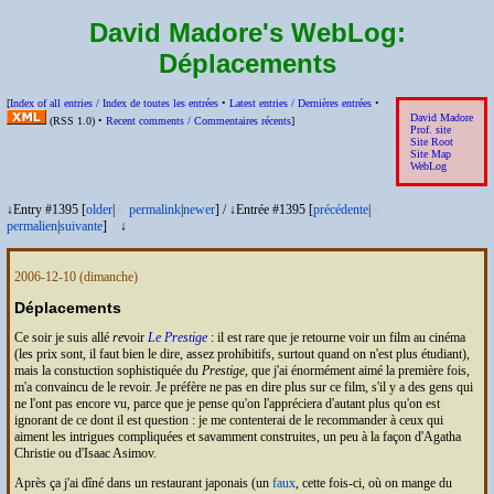
David Madore's WebLog:
Déplacements
[
Index of all entries /
Index de toutes les entrées
•
Latest entries /
Dernières entrées
•
David Madore
(
RSS
1.0) •
Recent comments /
Commentaires récents
]
Prof. site
Site Root
Site Map
WebLog
↓Entry #1395 [
older
|
※
permalink
|
newer
]
/
↓Entrée #1395 [
précédente
|
※
permalien
|
suivante
]
↓
2006-12-10
(dimanche)
Déplacements
Ce soir je suis allé
re
voir
Le Prestige
: il est rare que je retourne voir un film au cinéma
(les prix sont, il faut bien le dire, assez prohibitifs, surtout quand on n'est plus étudiant),
mais la constuction sophistiquée du
Prestige
, que j'ai énormément aimé la première fois,
m'a convaincu de le revoir. Je préfère ne pas en dire plus sur ce film, s'il y a des gens qui
ne l'ont pas encore vu, parce que je pense qu'on l'appréciera d'autant plus qu'on est
ignorant de ce dont il est question : je me contenterai de le recommander à ceux qui
aiment les intrigues compliquées et savamment construites, un peu à la façon d'Agatha
Christie ou d'Isaac Asimov.
Après ça j'ai dîné dans un restaurant japonais (un
faux
, cette fois-ci, où on mange du