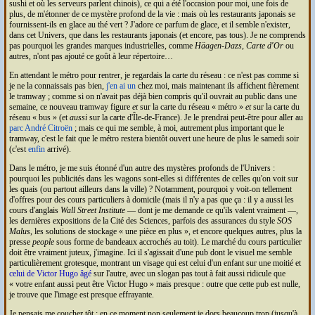
sushi et où les serveurs parlent chinois), ce qui a été l'occasion pour moi, une fois de
plus, de m'étonner de ce mystère profond de la vie : mais où les restaurants japonais se
fournissent-ils en glace au thé vert ? J'adore ce parfum de glace, et il semble n'exister,
dans cet Univers, que dans les restaurants japonais (et encore, pas tous). Je ne comprends
pas pourquoi les grandes marques industrielles, comme
Häagen-Dazs
,
Carte d'Or
ou
autres, n'ont pas ajouté ce goût à leur répertoire…
En attendant le métro pour rentrer, je regardais la carte du réseau : ce n'est pas comme si
je ne la connaissais pas bien,
j'en ai un
chez moi, mais maintenant ils affichent fièrement
le tramway ; comme si on n'avait pas déjà bien compris qu'il ouvrait au public dans une
semaine, ce nouveau tramway figure
et
sur la carte du réseau
métro
et
sur la carte du
réseau
bus
(et
aussi
sur la carte d'Île-de-France). Je le prendrai peut-être pour aller au
parc André Citroën
; mais ce qui me semble, à moi, autrement plus important que le
tramway, c'est le fait que le métro restera bientôt ouvert une heure de plus le samedi soir
(c'est
enfin
arrivé).
Dans le métro, je me suis étonné d'un autre des mystères profonds de l'Univers :
pourquoi les publicités dans les wagons sont-elles si différentes de celles qu'on voit sur
les quais (ou partout ailleurs dans la ville) ? Notamment, pourquoi y voit-on tellement
d'offres pour des cours particuliers à domicile (mais il n'y a pas que ça : il y a aussi les
cours d'anglais
Wall Street Institute
— dont je me demande ce qu'ils valent vraiment —,
les dernières expositions de la Cité des Sciences, parfois des assurances du style
SOS
Malus
, les solutions de stockage
une pièce en plus
, et encore quelques autres, plus la
presse
people
sous forme de bandeaux accrochés au toit). Le marché du cours particulier
doit être vraiment juteux, j'imagine. Ici il s'agissait d'une pub dont le visuel me semble
particulièrement grotesque, montrant un visage qui est celui d'un enfant sur une moitié et
celui de Victor Hugo âgé
sur l'autre, avec un slogan pas tout à fait aussi ridicule que
votre enfant aussi peut être Victor Hugo
mais presque : outre que cette pub est nulle,
je trouve que l'image est presque effrayante.
Je pensais me coucher tôt : en ce moment non seulement je dors beaucoup trop (jusqu'à