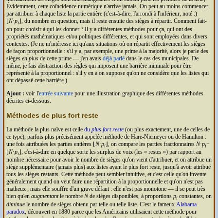
Évidemment, cette coïncidence numérique n'arrive jamais. On peut au moins commencer
par attribuer à chaque liste la partie entière (c'est-à-dire, l'arrondi à l'inférieur, noté :)
⌊
N
·
p
⌋, du nombre en question, mais il reste ensuite des sièges à répartir. Comment fait-
i
on pour choisir à qui les donner ? Il y a différentes méthodes pour ça, qui ont des
propriétés mathématiques et/ou politiques différentes, et qui sont employées dans divers
contextes. (Je ne m'intéresse ici qu'aux situations où on répartit effectivement les sièges
de façon proportionnelle : s'il y a, par exemple, une prime à la majorité, alors je parle des
sièges
en plus
de cette prime — j'en avais
déjà parlé
dans le cas des municipales. De
même, je fais abstraction des règles qui imposent une barrière minimale pour être
représenté à la proportionnel : s'il y en a on suppose qu'on ne considère que les listes qui
ont dépassé cette barrière.)
Ajout :
voir l'
entrée suivante
pour une illustration graphique des différentes méthodes
décrites ci-dessous.
Méthodes de plus fort reste
La méthode la plus naïve est celle
du
plus fort reste
(ou plus exactement, une de celles de
ce type), parfois plus précisément appelée méthode de Hare-Niemeyer ou de Hamilton :
une fois attribuées les parties entières ⌊
N
·
p
⌋, on compare les parties fractionnaires
N
·
p
−
i
i
⌊
N
·
p
⌋, c'est-à-dire en quelque sorte les surplus de voix (les
restes
) par rapport au
i
nombre nécessaire pour avoir le nombre de sièges qu'on vient d'attribuer, et on attribue un
siège supplémentaire (jamais plus) aux listes ayant le plus fort reste, jusqu'à avoir attribué
tous les sièges restants. Cette méthode peut sembler intuitive, et c'est celle qu'on invente
généralement quand on veut faire une répartition à la proportionnelle et qu'on n'est pas
matheux ; mais elle souffre d'un grave défaut : elle n'est pas monotone — il se peut très
bien qu'en
augmentant
le nombre
N
de sièges disponibles, à proportions
p
constantes, on
i
diminue
le nombre de sièges obtenu par telle ou telle liste. C'est le fameux
Alabama
paradox
, découvert en 1880 parce que les Américains utilisaient cette méthode pour