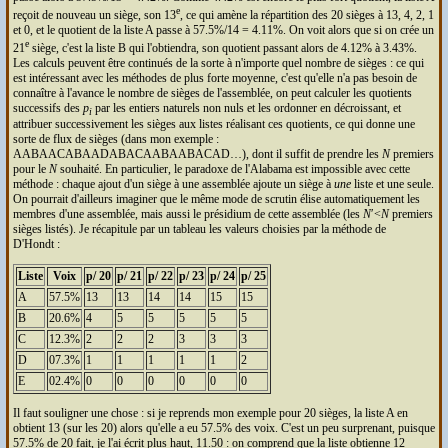
e
reçoit de nouveau un siège, son 13
, ce qui amène la répartition des 20 sièges à 13, 4, 2, 1
et 0, et le quotient de la liste A passe à 57.5%/14 = 4.11%. On voit alors que si on crée un
e
21
siège, c'est la liste B qui l'obtiendra, son quotient passant alors de 4.12% à 3.43%.
Les calculs peuvent être continués de la sorte à n'importe quel nombre de sièges : ce qui
est intéressant avec les méthodes de plus forte moyenne, c'est qu'elle n'a pas besoin de
connaître à l'avance le nombre de sièges de l'assemblée, on peut calculer les quotients
successifs des
p
par les entiers naturels non nuls et les ordonner en décroissant, et
i
attribuer successivement les sièges aux listes réalisant ces quotients, ce qui donne une
sorte de flux de sièges (dans mon exemple :
AABAACABAADABACAABAABACAD…), dont il suffit de prendre les
N
premiers
pour le
N
souhaité. En particulier, le paradoxe de l'Alabama est impossible avec cette
méthode : chaque ajout d'un siège à une assemblée ajoute un siège à
une
liste et une seule.
On pourrait d'ailleurs imaginer que le même mode de scrutin élise automatiquement les
membres d'une assemblée, mais aussi le présidium de cette assemblée (les
N
′<
N
premiers
sièges listés). Je récapitule par un tableau les valeurs choisies par la méthode de
D'Hondt :
Liste
Voix
p/ 20
p/ 21
p/ 22
p/ 23
p/ 24
p/ 25
A
57.5%
13
13
14
14
15
15
B
20.6%
4
5
5
5
5
5
C
12.3%
2
2
2
3
3
3
D
07.3%
1
1
1
1
1
2
E
02.4%
0
0
0
0
0
0
Il faut souligner une chose : si je reprends mon exemple pour 20 sièges, la liste A en
obtient 13 (sur les 20) alors qu'elle a eu 57.5% des voix. C'est un peu surprenant, puisque
57.5% de 20 fait, je l'ai écrit plus haut, 11.50 : on comprend que la liste obtienne 12