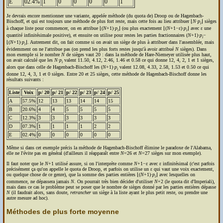
E
02.4%
1
0
0
0
0
1
Je devrais encore mentionner une variante, appelée méthode (du quota de) Droop ou de Hagenbach-
Bischoff, et qui est toujours une méthode de plus fort reste, mais cette fois au lieu attribuer ⌊
N
·
p
⌋ sièges
i
à chaque liste pour commencer, on en attribue ⌊(
N
+1)·
p
⌋ (ou plus exactement ⌊(
N
+1−ε)·
p
⌋ avec ε une
i
i
quantité infinitésimale positive), et ensuite on utilise pour restes les parties fractionnaires (
N
+1)·
p
−
i
⌊(
N
+1)·
p
⌋. Autrement dit, on fait comme si on avait un siège de plus à attribuer dans l'assemblée, mais
i
évidemment on ne l'attribue pas (on prend les plus forts restes jusqu'à avoir attribué
N
sièges). Dans
mon exemple si le nombre
N
de sièges vaut 20 : dans la méthode de Hare-Niemeyer utilisée plus haut,
on avait calculé que les
N
·
p
valent 11.50, 4.12, 2.46, 1.46 et 0.58 ce qui donne 12, 4, 2, 1 et 1 sièges,
i
alors que dans celle de Hagenbach-Bischoff les (
N
+1)·
p
valent 12.08, 4.33, 2.58, 1.53 et 0.50 ce qui
i
donne 12, 4, 3, 1 et 0 sièges. Entre 20 et 25 sièges, cette méthode de Hagenbach-Bischoff donne les
résultats suivants :
Liste
Voix
p/ 20
p/ 21
p/ 22
p/ 23
p/ 24
p/ 25
A
57.5%
12
13
13
14
14
15
B
20.6%
4
4
5
5
5
5
C
12.3%
3
3
3
3
3
3
D
07.3%
1
1
1
1
2
2
E
02.4%
0
0
0
0
0
0
Même si dans cet exemple précis la méthode de Hagenbach-Bischoff élimine le paradoxe de l'Alabama,
elle ne l'évite pas en général (d'ailleurs il réapparaît entre
N
=26 et
N
=27 sièges sur mon exemple).
Il faut noter que le
N
+1 utilisé assure, si on l'interprète comme
N
+1−ε avec ε infinitésimal (c'est parfois
précisément ça qu'on appelle le quota de Droop, et parfois on utilise un ε qui vaut une voix exactement,
ou quelque chose de ce genre), que la somme des parties entières ⌊(
N
+1)·
p
⌋ avec lesquelles on
i
commence, ne dépassera jamais
N
. On pourrait très bien décider d'utiliser
N
+2 (le quota dit d'Imperiali),
mais dans ce cas le problème peut se poser que le nombre de sièges donné par les parties entières dépasse
N
(il faudrait alors, sans doute,
retrancher
un siège à la liste ayant le plus petit reste, ou prendre une
autre mesure ad hoc).
Méthodes de plus forte moyenne