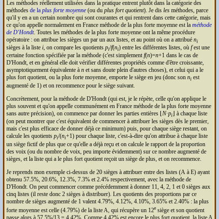
Les méthodes réellement utilisées dans la pratique entrent plutôt dans la catégorie des
méthodes
de la
plus forte moyenne
(ou du
plus fort quotient
). Je dis
les
méthodes, parce
qu'il y en a un certain nombre qui sont courantes et qui rentrent dans cette catégorie, mais
ce qu'on appelle normalement en France méthode de la plus forte moyenne est la
méthode
de D'Hondt
. Toutes les méthodes de la plus forte moyenne ont la même procédure
opératoire : on attribue les sièges un par un aux listes, et au point où on a attribué
n
i
sièges à la liste
i
, on compare les quotients
p
/
f
(
n
) entre les différentes listes, où
f
est une
i
i
certaine fonction spécifiée par la méthode (c'est simplement
f
(
n
)=
n
+1 dans le cas de
D'Hondt, et en général elle doit vérifier différentes propriétés comme d'être croissante,
asymptotiquement équivalente à
n
et sans doute plein d'autres choses), et celui qui a le
plus fort quotient, ou la plus forte moyenne, emporte le siège en jeu (donc son
n
est
i
augmenté de 1) et on recommence pour le siège suivant.
Concrètement, pour la méthode de D'Hondt (qui est, je le répète, celle qu'on applique le
plus souvent et qu'on appelle communément en France méthode de la plus forte moyenne
sans autre précision), on commence par donner les parties entières ⌊
N
·
p
⌋ à chaque liste
i
(on peut montrer que c'est équivalent de commencer à attribuer les sièges dès le premier,
mais c'est plus efficace de donner déjà ce minimum) puis, pour chaque siège restant, on
calcule les quotients
p
/(
n
+1) pour chaque liste, c'est-à-dire qu'on attribue à chaque liste
i
i
un siège fictif de plus que ce qu'elle a déjà reçu et on calcule le rapport de la proportion
des voix (ou du nombre de voix, peu importe évidemment) sur ce nombre augmenté de
sièges, et la liste qui a le plus fort quotient reçoit un siège de plus, et on recommence.
Je reprends mon exemple ci-dessus de 20 sièges à attribuer entre des listes (A à E) ayant
obtenu 57.5%, 20.6%, 12.3%, 7.3% et 2.4% respectivement, avec la méthode de
D'Hondt. On peut commencer comme précédemment à donner 11, 4, 2, 1 et 0 sièges aux
cinq listes (il reste donc 2 sièges à distribuer). Les quotients des proportions par ce
nombre de sièges augmenté de 1 valent 4.79%, 4.12%, 4.10%, 3.65% et 2.40% : la plus
e
forte moyenne est celle (4.79%) de la liste A, qui récupère un 12
siège et son quotient
passe alors à 57.5%/13 = 4.42%. Comme 4.42% est encore le plus fort quotient, la liste A