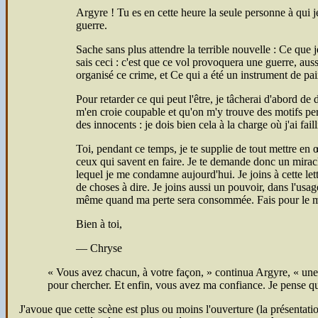
Argyre ! Tu es en cette heure la seule personne à qui je
guerre.
Sache sans plus attendre la terrible nouvelle : Ce que
sais ceci : c'est que ce vol provoquera une guerre, auss
organisé ce crime, et Ce qui a été un instrument de paix
Pour retarder ce qui peut l'être, je tâcherai d'abord de
m'en croie coupable et qu'on m'y trouve des motifs pers
des innocents : je dois bien cela à la charge où j'ai faill
Toi, pendant ce temps, je te supplie de tout mettre en 
ceux qui savent en faire. Je te demande donc un miracle
lequel je me condamne aujourd'hui. Je joins à cette let
de choses à dire. Je joins aussi un pouvoir, dans l'usa
même quand ma perte sera consommée. Fais pour le 
Bien à toi,
— Chryse
Vous avez chacun, à votre façon,
continua Argyre,
une
pour chercher. Et enfin, vous avez ma confiance. Je pense que
J'avoue que cette scène est plus ou moins l'ouverture (la présentatio