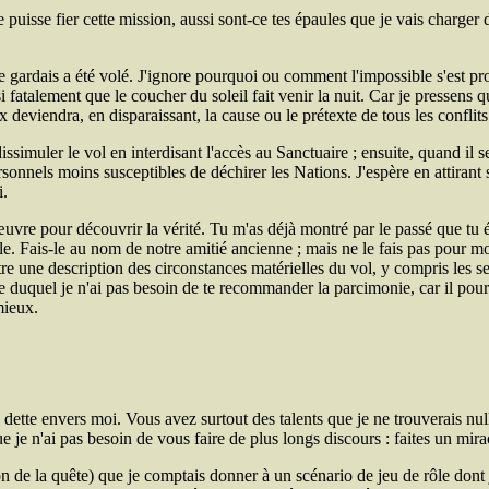
 puisse fier cette mission, aussi sont-ce tes épaules que je vais charger 
 je gardais a été volé. J'ignore pourquoi ou comment l'impossible s'est p
i fatalement que le coucher du soleil fait venir la nuit. Car je pressens
 deviendra, en disparaissant, la cause ou le prétexte de tous les conflits
 dissimuler le vol en interdisant l'accès au Sanctuaire ; ensuite, quand il
onnels moins susceptibles de déchirer les Nations. J'espère en attirant 
i.
œuvre pour découvrir la vérité. Tu m'as déjà montré par le passé que tu 
. Fais-le au nom de notre amitié ancienne ; mais ne le fais pas pour moi, 
tre une description des circonstances matérielles du vol, y compris les se
ge duquel je n'ai pas besoin de te recommander la parcimonie, car il pou
mieux.
 dette envers moi. Vous avez surtout des talents que je ne trouverais nu
 je n'ai pas besoin de vous faire de plus longs discours : faites un mir
n de la quête) que je comptais donner à un scénario de jeu de rôle dont j'