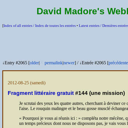
David Madore's We
[
Index of all entries /
Index de toutes les entrées
•
Latest entries /
Dernières entrée
↓Entry #2065 [
older
|
※
permalink
|
newer
]
/
↓Entrée #2065 [
précédente
2012-08-25
(samedi)
Fragment littéraire gratuit
#144 (une mission)
Je scrutai des yeux les quatre autres, cherchant à deviner c
l'aise. Le rouquin malingre et le beau gosse musclé échangeai
Pourquoi je vous ai réunis ici :
compléta notre mécène, qu
un temps précieux dont nous ne disposons pas, je vais vous l