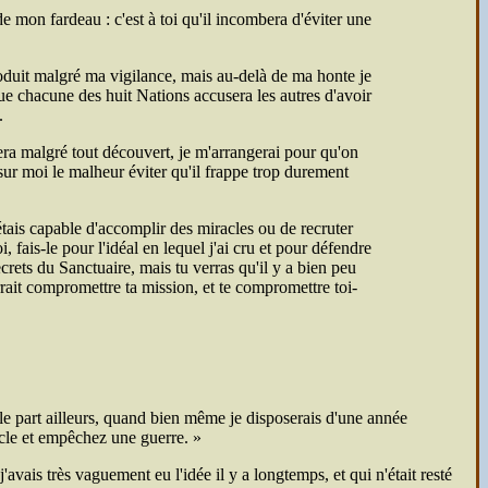
de mon fardeau : c'est à toi qu'il incombera d'éviter une
roduit malgré ma vigilance, mais au-delà de ma honte je
 que chacune des huit Nations accusera les autres d'avoir
.
 sera malgré tout découvert, je m'arrangerai pour qu'on
sur moi le malheur éviter qu'il frappe trop durement
étais capable d'accomplir des miracles ou de recruter
fais-le pour l'idéal en lequel j'ai cru et pour défendre
crets du Sanctuaire, mais tu verras qu'il y a bien peu
rrait compromettre ta mission, et te compromettre toi-
lle part ailleurs, quand bien même je disposerais d'une année
acle et empêchez une guerre.
avais très vaguement eu l'idée il y a longtemps, et qui n'était resté