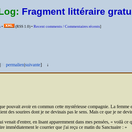
bLog:
Fragment littéraire gratu
s
•
(
RSS
1.0) •
Recent comments /
Commentaires récents
]
|
※
permalien
|
suivante
]
↓
e que pouvait avoir en commun cette mystérieuse compagnie. La femme en 
ent des sourires dont je ne devinais pas le sens. Mais ce que je ne devin
i venait d'entrer, en lisant apparemment dans mes pensées,
voilà ce 
ire immédiatement le courrier que j'ai reçu ce matin du Sanctuaire :