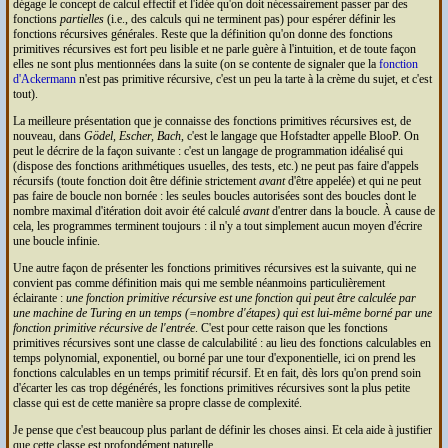
dégage le concept de calcul effectif et l'idée qu'on doit nécessairement passer par des
fonctions
partielles
(i.e., des calculs qui ne terminent pas) pour espérer définir les
fonctions récursives générales. Reste que la définition qu'on donne des fonctions
primitives récursives est fort peu lisible et ne parle guère à l'intuition, et de toute façon
elles ne sont plus mentionnées dans la suite (on se contente de signaler que la
fonction
d'Ackermann
n'est pas primitive récursive, c'est un peu la tarte à la crème du sujet, et c'est
tout).
La meilleure présentation que je connaisse des fonctions primitives récursives est, de
nouveau, dans
Gödel, Escher, Bach
, c'est le langage que Hofstadter appelle BlooP. On
peut le décrire de la façon suivante : c'est un langage de programmation idéalisé qui
(dispose des fonctions arithmétiques usuelles, des tests, etc.) ne peut pas faire d'appels
récursifs (toute fonction doit être définie strictement
avant
d'être appelée) et qui ne peut
pas faire de boucle non bornée : les seules boucles autorisées sont des boucles dont le
nombre maximal d'itération doit avoir été calculé
avant
d'entrer dans la boucle. À cause de
cela, les programmes terminent toujours : il n'y a tout simplement aucun moyen d'écrire
une boucle infinie.
Une autre façon de présenter les fonctions primitives récursives est la suivante, qui ne
convient pas comme définition mais qui me semble néanmoins particulièrement
éclairante :
une fonction primitive récursive est une fonction qui peut être calculée par
une machine de Turing en un temps (=nombre d'étapes) qui est lui-même borné par une
fonction primitive récursive de l'entrée
. C'est pour cette raison que les fonctions
primitives récursives sont une classe de calculabilité : au lieu des fonctions calculables en
temps polynomial, exponentiel, ou borné par une tour d'exponentielle, ici on prend les
fonctions calculables en un temps primitif récursif. Et en fait, dès lors qu'on prend soin
d'écarter les cas trop dégénérés, les fonctions primitives récursives sont la plus petite
classe qui est de cette manière sa propre classe de complexité.
Je pense que c'est beaucoup plus parlant de définir les choses ainsi. Et cela aide à justifier
que cette classe est profondément naturelle.