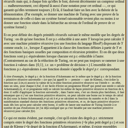
récursifs mais qui, à chaque fois qu'elles le font, doivent décrémenter un compteur ordinal
— malheureusement, ceci dépend là aussi d'une notation pour cet ordinal —, ce qui
garantit qu'elles terminent toujours.) Et là, il faudrait faire un lien avec la théorie de la
démonstration. (Par exemple, se donner une machine de Turing avec une preuve de la
terminaison de celle-ci dans un système formel raisonnable revient plus ou moins à se
donner une fonction située dans la hiérarchie au niveau de l'ordinal de preuve de ce
système formel.)
Et on peut définir des degrés primitifs récursifs suivant le même modèle que les degrés de
Turing : on dit qu'une fonction
X
est p.r.-réductible à une autre
Y
lorsqu'on peut calculer
X
avec une machine primitive récursive (ou une fonction du langage BlooP) disposant de
Y
comme oracle, i.e., lorsque
X
appartient à la classe des fonctions définies à partir de
Y
et
des fonctions basiques usuelles par composition et récursion primitive. Et on dit que deux
fonctions sont p.r.-équivalentes lorsque chacune est p.r.-réductible à l'autre.
(Contrairement au cas de la réduction de Turing, on ne peut pas toujours se ramener à une
fonction à valeurs dans {0,1}, i.e. un « problème de décision ».) L'ensemble des
fonctions p.r.-équivalentes à une fonction donnée s'appelle le
degré p.r.
correspondant.
À titre d'exemple, le degré p.r. de la fonction d'Ackermann est le même que le degré p.r. de la fonction
« primitive récursive universelle » (ce que j'ai appelé le — premier — saut de Kleene), c'est-à-dire la
fonction qui à (
m
,
n
) associe la valeur de la
m
-ième fonction primitive récursive sur l'entrée
n
: en effet,
dans un sens, pour chaque
k
fixé
, il est facile d'écrire un programme BlooP qui prend une entrée
n
calcule
Ackermann(
k
,
n
), et ce programme
m
(
k
) se calcule lui-même de façon primitive récursive en fonction de
k
,
donc il suffit d'appliquer la fonction universelle ; dans l'autre sens, c'est un chouïa plus fastidieux, il faut
remarquer que si
f
est une fonction primitive récursive, on peut calculer une borne sur le temps de calcul
de
f
(
n
) sous la forme Ackermann(
k
,
n
+
p
) où
k
et
p
se calculent en fonction du numéro
m
de
f
dans la
numérotation standard choisie des fonctions primitives récursives, et ce, de façon primitive récursive :
mais dès lors qu'on peut calculer cette borne, il suffit de lancer une machine de Turing limitée à ce
nombre de pas d'exécutions (et j'ai déjà souligné que ça c'est faisable par une machine primitive
récursive) pour calculer
f
(
n
).
Ce qui est moins évident, par exemple, c'est qu'il existe des degrés p.r. strictement
compris entre le degré des fonctions primitives récursives (=le plus petit degré p.r.) et son
saut de Kleene (=le degré de la fonction d'Ackermann), et même, il existe ensembles