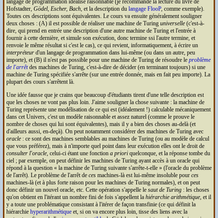
langage de programmation idéalisé raisonnable (je recommande la lecture du livre de
Hofstadter,
Gödel, Escher, Bach
, et la description du
langage FlooP
, comme exemple).
Toutes ces descriptions sont équivalentes. Le cours va ensuite généralement souligner
deux choses : (A) il est possible de réaliser une machine de Turing
universelle
(c'est-à-
dire, qui prend en entrée une description d'une autre machine de Turing et l'entrée à
fournir à cette dernière, et simule son exécution, donc termine ssi l'autre termine, et
renvoie le même résultat si c'est le cas), ce qui revient, informatiquement, à écrire un
interpréteur
d'un langage de programmation dans lui-même (ou dans un autre, peu
importe), et (B) il n'est pas possible pour une machine de Turing de résoudre le
problème
de l'arrêt
des machines de Turing, c'est-à-dire de décider (en terminant toujours) si une
machine de Turing spécifiée s'arrête (sur une entrée donnée, mais en fait peu importe). La
plupart des cours s'arrêtent là.
Une idée fausse que je crains que beaucoup d'étudiants tirent d'une telle description est
que les choses ne vont pas plus loin. J'aime souligner la chose suivante : la machine de
Turing représente une modélisation de ce qui est (idéalement !) calculable mécaniquement
dans cet Univers, c'est un modèle raisonnable et assez naturel (comme le prouve le
nombre de choses qui lui sont équivalentes), mais il y a bien des choses au-delà (et
d'ailleurs aussi, en-deçà). On peut notamment considérer des machines de Turing avec
oracle
: ce sont des machines semblables au machines de Turing (ou au modèle de calcul
que vous préférez), mais à n'importe quel point dans leur exécution elles ont le droit de
consulter l'oracle
, celui-ci étant une fonction
a priori
quelconque, et la réponse tombe du
ciel ; par exemple, on peut définir les machines de Turing ayant accès à un oracle qui
répond à la question
la machine de Turing suivante s'arrête-t-elle
(l'oracle du problème
de l'arrêt). Le problème de l'arrêt de
ces
machines-là est lui-même insoluble pour
ces
machines-là (et à plus forte raison pour les machines de Turing normales), et on peut
donc définir un nouvel oracle, etc. Cette opération s'appelle le
saut de Turing
: les choses
qu'on obtient en l'itérant un nombre fini de fois s'appellent la
hiérarchie arithmétique
, et il
y a toute une problématique consistant à l'itérer de façon transfinie (ce qui définit la
hiérarchie
hyperarithmétique
et, si on va encore plus loin, tisse des liens avec la