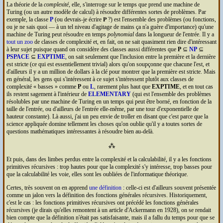
La théorie de la
complexité
, elle, s'interroge sur le temps que prend une machine de
Turing (ou un autre modèle de calcul) à résoudre différentes sortes de problèmes. Par
exemple, la classe
P
(ou devrais-je écrire 𝐏 ?) est l'ensemble des problèmes (ou fonctions,
ou je ne sais quoi — à un tel niveau d'agitage de mains ça n'a guère d'importance) qu'une
machine de Turing peut résoudre en temps
polynomial
dans la longueur de l'entrée. Il y a
tout un zoo
de classes de complexité et, en fait, on ne sait quasiment rien dire d'intéressant
à leur sujet puisque quand on considère des classes aussi différentes que
P
⊆
NP
⊆
PSPACE
⊆
EXPTIME
, on sait seulement que l'inclusion entre la première et la dernière
est stricte (ce qui est essentiellement trivial) alors qu'on soupçonne que chacune l'est, et
d'ailleurs il y a un million de dollars à la clé pour montrer que la première est stricte. Mais
en général, les gens qui s'intéressent à ce sujet s'intéressent plutôt aux classes de
complexité « basses » comme
P
ou
L
, rarement plus haut que
EXPTIME
, et en tout cas
ils restent sagement à l'intérieur de
ELEMENTARY
(qui est l'ensemble des problèmes
résolubles par une machine de Turing en un temps qui peut être borné, en fonction de la
taille de l'entrée, ou d'ailleurs de l'entrée elle-même, par une tour d'exponentielle de
hauteur constante). Là aussi, j'ai un peu envie de troller en disant que c'est parce que la
science appliquée domine tellement les choses qu'on oublie qu'il y a toutes sortes de
questions mathématiques intéressantes à résoudre bien au-delà.
⁂
Et puis, dans des limbes perdus entre la complexité et la calculabilité, il y a les fonctions
primitives récursives : trop hautes pour que la complexité s'y intéresse, trop basses pour
que la calculabilité les voie, elles sont les oubliées de l'informatique théorique.
Certes, très souvent on en apprend
une définition
: celle-ci est d'ailleurs souvent présentée
comme un jalon vers la définition des fonctions générales récursives. Historiquement,
c'est le cas : les fonctions primitives récursives ont précédé les fonctions générales
récursives (je dirais qu'elles remontent à un article d'Ackermann en 1928), on se rendait
bien compte que la définition n'était pas satisfaisante, mais il a fallu du temps pour que se