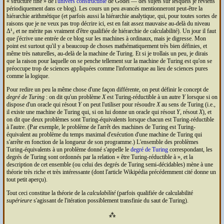
« structure fine » de l'
univers constructible
de Gödel — des sujets sur lesquels je reviens
périodiquement dans ce blog). Les cours un peu avancés mentionneront peut-être la
hiérarchie arithmétique (et parfois aussi la hiérarchie analytique, qui, pour toutes sortes de
raisons que je ne veux pas trop décrire ici, est en fait assez mauvaise au-delà du niveau
Δ¹₂ et ne mérite pas vraiment d'être qualifiée de hiérarchie de calculabilité). Un jour il faut
que j'écrive une entrée de ce blog sur les machines à ordinaux, mais je digresse. Mon
point est surtout qu'il y a beaucoup de choses mathématiquement très bien définies, et
même très naturelles, au-delà de la machine de Turing. Et si je trollais un peu, je dirais
que la raison pour laquelle on se penche tellement sur la machine de Turing est qu'on se
préoccupe trop de sciences appliquées comme l'informatique au lieu de sciences pures
comme la logique.
Pour redire un peu la même chose d'une façon différente, on peut définir le concept de
degré de Turing
: on dit qu'un problème
X
est Turing-réductible à un autre
Y
lorsque si on
dispose d'un oracle qui résout
Y
on peut l'utiliser pour résoudre
X
au sens de Turing (i.e.,
il existe une machine de Turing qui, si on lui donne un oracle qui résout
Y
, résout
X
), et
on dit que deux problèmes sont Turing-équivalents lorsque chacun est Turing-réductible
à l'autre. (Par exemple, le problème de l'arrêt des machines de Turing est Turing-
équivalent au problème du temps maximal d'exécution d'une machine de Turing qui
s'arrête en fonction de la longueur de son programme.) L'ensemble des problèmes
Turing-équivalents à un problème donné s'appelle le
degré de Turing
correspondant, les
degrés de Turing sont ordonnés par la relation « être Turing-réductible à », et la
description de cet ensemble (ou celui des degrés de Turing semi-décidables) mène à une
théorie très riche et très intéressante (dont l'article Wikipédia précédemment cité donne un
tout petit aperçu).
Tout ceci constitue la théorie de la
calculabilité
(parfois qualifiée de calculabilité
supérieure
s'agissant de l'itération possiblement transfinie du saut de Turing).
⁂