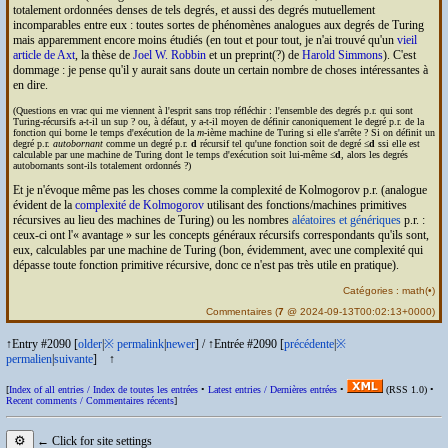
totalement ordonnées denses de tels degrés, et aussi des degrés mutuellement
incomparables entre eux : toutes sortes de phénomènes analogues aux degrés de Turing
mais apparemment encore moins étudiés (en tout et pour tout, je n'ai trouvé qu'un
vieil
article de Axt
, la thèse de
Joel W. Robbin
et un preprint(?) de
Harold Simmons
). C'est
dommage : je pense qu'il y aurait sans doute un certain nombre de choses intéressantes à
en dire.
(Questions en vrac qui me viennent à l'esprit sans trop réfléchir : l'ensemble des degrés p.r. qui sont
Turing-récursifs a-t-il un sup ? ou, à défaut, y a-t-il moyen de définir canoniquement le degré p.r. de la
fonction qui borne le temps d'exécution de la
m
-ième machine de Turing si elle s'arrête ? Si on définit un
degré p.r.
autobornant
comme un degré p.r.
d
récursif tel qu'une fonction soit de degré ≤
d
ssi elle est
calculable par une machine de Turing dont le temps d'exécution soit lui-même ≤
d
, alors les degrés
autobornants sont-ils totalement ordonnés ?)
Et je n'évoque même pas les choses comme la complexité de Kolmogorov p.r. (analogue
évident de la
complexité de Kolmogorov
utilisant des fonctions/machines primitives
récursives au lieu des machines de Turing) ou les nombres
aléatoires et génériques
p.r. :
ceux-ci ont l'« avantage » sur les concepts généraux récursifs correspondants qu'ils sont,
eux, calculables par une machine de Turing (bon, évidemment, avec une complexité qui
dépasse toute fonction primitive récursive, donc ce n'est pas très utile en pratique).
Catégories :
math
(
•
)
Commentaires
(
7
@ 2024-09-13T00:02:13+0000)
↑Entry #2090 [
older
|
※
permalink
|
newer
]
/
↑Entrée #2090 [
précédente
|
※
permalien
|
suivante
]
↑
[
Index of all entries /
Index de toutes les entrées
•
Latest entries /
Dernières entrées
•
(
RSS
1.0) •
Recent comments /
Commentaires récents
]
⚙
← Click for site settings