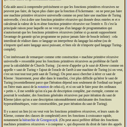
Cela aide aussi à comprendre précisément ce que les fonctions primitives récursives ne
peuvent pas faire, de façon plus claire que la fonction d'Ackermann : on ne peut pas faire
une machine primitive récursive universelle comme on peut faire une machine de Turing
universelle, c'est-à-dire une fonction primitive récursive qui donnée deux entrées
m
et
n
calculerait la valeur de la
m
-ième fonction primitive récursive sur l'entrée
n
. Et c'est la
principale raison pour laquelle on ne veut pas d'un langage de programmation qui
n'autoriserait que les fonctions primitives récursives (même si ça aurait supposément
l'avantage de garantir qu'un programme ne puisse jamais faire de boucle infinie) : cela
interdirait de réaliser dans ce langage un interpréteur du langage lui-même (ou de
n'importe quel autre langage aussi puissant, et bien sûr de n'importe quel langage Turing-
complet).
C'est intéressant de remarquer comme cette construction « machine primitive récursive
universelle » ressemble pour les fonctions primitives récursives au problème de l'arrêt
pour la calculabilité de Church-Turing : j'ai envie d'appeler ça le
saut de Kleene
comme on
appelle « saut de Turing » l'ajout de l'oracle de l'arrêt à une machine de Turing (si on veut,
c'est un tout tout tout petit saut de Turing). On peut aussi chercher à itérer ce saut de
Kleene : bizarrement, pour aller dans le transfini, c'est plus difficile qu'itérer le saut de
Turing (essentiellement parce que l'itération dépend non seulement de l'ordinal sur lequel
on l'itère mais aussi de la
notation
de celui-ci), et si on sait le faire pour des ordinaux
« petits », il me semble qu'on n'a pas de description complète, par exemple, comme on
pourrait le souhaiter, des fonctions générales récursives par pure itération du saut de
Kleene (alors qu'on a une description raisonnablement satisfaisante des fonctions
hyperarithmétiques, voire constructibles, par pure itération du saut de Turing).
Il y a aussi un lien (si on veut voir les fonctions primitives récursives, et leurs sauts de
Kleene, comme des classes de complexité) avec les fonctions à croissance rapide,
notamment la
hiérarchie de Grzegorczyk
. (On peut aussi préférer définir des fonctions
machines primitives récursives « à compteur », qui disposent du droit de faire des appels