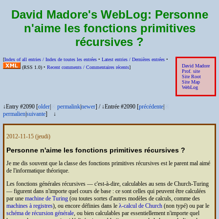
David Madore's WebLog:
Personne
n'aime les fonctions primitives
récursives ?
[
Index of all entries /
Index de toutes les entrées
•
Latest entries /
Dernières entrées
•
David Madore
(
RSS
1.0) •
Recent comments /
Commentaires récents
]
Prof. site
Site Root
Site Map
WebLog
↓Entry #2090 [
older
|
※
permalink
|
newer
]
/
↓Entrée #2090 [
précédente
|
※
permalien
|
suivante
]
↓
2012-11-15
(jeudi)
Personne n'aime les fonctions primitives récursives ?
Je me dis souvent que la classe des fonctions primitives récursives est le parent mal aimé
de l'informatique théorique.
Les fonctions générales récursives — c'est-à-dire, calculables au sens de Church-Turing
— figurent dans n'importe quel cours de base : ce sont celles qui peuvent être calculées
par une
machine de Turing
(ou toutes sortes d'autres modèles de calculs, comme des
machines à registres
), ou encore définies dans le
λ-calcul de Church
(non typé) ou par le
schéma de récursion générale
, ou bien calculables par essentiellement n'importe quel