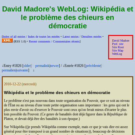
David Madore's WebLog:
Wikipédia et
le problème des chieurs en
démocratie
[
Index of all entries /
Index de toutes les entrées
•
Latest entries /
Dernières entrées
•
David Madore
(
RSS
1.0) •
Recent comments /
Commentaires récents
]
Prof. site
Site Root
Site Map
WebLog
↓Entry #1826 [
older
|
※
permalink
|
newer
]
/
↓Entrée #1826 [
précédente
|
※
permalien
|
suivante
]
↓
2010-12-22
(mercredi)
Wikipédia et le problème des chieurs en démocratie
Le problème n'est pas nouveau dans toute organisation du Pouvoir, que ce soit au niveau
de l'État ou au niveau d'une toute petite organisation sans importance : les gens qui ont le
plus envie d'avoir ou d'exercer le Pouvoir sont ceux qu'on ferait mieux d'écarter le plus
loin possible du Pouvoir. (Ce genre de banalités doit déjà figurer dans la
République
de
Platon, et devait déjà être des banalités à son époque.)
Sur Wikipédia ((je prends Wikipédia comme exemple, mais ce que je vais dire est assez
général pour être transposé à un grand nombre de situations)), beaucoup de décisions