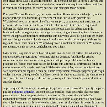
sont prises sur la base d'un accord commun (qui ne prend pas tant la forme d'un vote que
d'un consensus) entre les éditeurs, c'est-à-dire, entre n'importe qui voudra bien participer
et contribuer à Wikipédia. Je trouve que c'est une mauvaise façon de faire.
Pourquoi ? Le problème avec ça, c'est qu'on confond l'intention souhaitable (viz., tout le
monde participe aux décisions, qui reflèteraient donc une volonté générale des
Wikipédiens) avec ce qui en résulte effectivement (viz., ce sont ceux qui participent
au
processus de décision
qui ont le pouvoir). En clair, cela veut dire que ceux qui vont
élaborer les règles sont ceux qui ont envie de s'investir dans les débats autour de
l'élaboration de ces règles, autour de la gouvernance, et, globalement, qui ont le temps de
suivre les appels aux nouvelles discussions, aux nouveaux votes. Et, pour dire les choses
crûment : les gens qui ont plus de temps à perdre avec les discussions pour élaborer les
règles de niveau méta autour de Wikipédia qu'avec le contenu des articles de Wikipédia
eux-mêmes, et qui sont donc, généralement, des chieurs.
Évidemment, la qualification en bloc est injuste, mais le biais est certain : les éditeurs qui
ont une approche pragmatique (je connais bien un domaine, j'améliore les articles
concernant ce domaine, en me renseignant un petit peu au préalable sur les bonnes
pratiques de l'édition mais sans passer des heures sur la forme au détriment du fond) ont
moins le temps et l'envie de participer à l'élaboration des règles, et sont donc forcément
sous-représentés par rapport à ceux qui ont un tempérament maniaque psychorigide et qui
veulent imposer coûte que coûte leur façon de voir les choses aux autres. Les chieurs sont
surreprésentés dans toute prise de décision, parce que le processus de prise de décision
attire les chieurs.
Je pense que c'est comme ça, sur Wikipédia, qu'on se retrouve avec des règles (je ne parle
pas des
politiques générales
, qui sont très raisonnables, mais des règles plus obscures —
plus elles sont obscures, plus elles ont des chances d'être le résultat du dada d'un
maniaque) interdisant les sections
trivia
, et des zélotes pour les appliquer à la scie ; avec
des règles byzantines sur la notoriété des sujets traités, et plus d'énergie dépensée dans les
discussions pour supprimer un article raisonnable mais sur un sujet insuffisamment