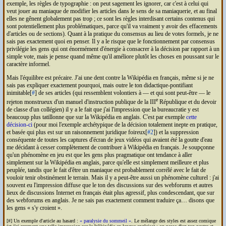
exemple, les règles de typographie : on peut sagement les ignorer, car c'est à celui qui
veut jouer au maniaque de modifier les articles dans le sens de sa maniaquerie, et au final
elles ne gênent globalement pas trop ; ce sont les règles interdisant certains contenus qui
sont potentiellement plus problématiques, parce qu'il va vraiment y avoir des effacements
d'articles ou de sections). Quant à la pratique du consensus au lieu de votes formels, je ne
sais pas exactement quoi en penser. Il y a le risque que le fonctionnement par consensus
privilégie les gens qui ont énormément d'énergie à consacrer à la décision par rapport à un
simple vote, mais je pense quand même qu'il améliore plutôt les choses en poussant sur le
caractère informel.
Mais l'équilibre est précaire. J'ai une dent contre la Wikipédia en français, même si je ne
sais pas expliquer exactement pourquoi, mais outre le ton didactique-pontifiant
inimitable[
#
] de ses articles (qui ressemblent volontiers à — et qui sont peut-être — le
e
rejeton monstrueux d'un manuel d'instruction publique de la III
République et du devoir
de classe d'un collégien) il y a le fait que j'ai l'impression que la bureaucratie y est
beaucoup plus tatillonne que sur la Wikipédia en anglais. C'est par exemple
cette
décision-ci
(pour moi l'exemple archétypique de la décision totalement inepte en pratique,
et basée qui plus est sur un raisonnement juridique foireux[
#2
]) et la suppression
conséquente de toutes les captures d'écran de jeux vidéos qui avaient été la goutte d'eau
me décidant à cesser complètement de contribuer à Wikipédia en français. Je soupçonne
qu'un phénomène en jeu est que les gens plus pragmatique ont tendance à aller
simplement sur la Wikipédia en anglais, parce qu'elle est simplement meilleure et plus
peuplée, tandis que le fait d'être un maniaque est probablement corrélé avec le fait de
vouloir tenir obstinément le terrain. Mais il y a peut-être aussi un phénomène culturel : j'ai
souvent eu l'impression diffuse que le ton des discussions sur des webforums et autres
lieux de discussions Internet en français était plus agressif, plus condescendant, que sur
des webforums en anglais. Je ne sais pas exactement comment traduire ça… disons que
les gens « s'y croient ».
[#] Un exemple d'article au hasard :
paralysie du sommeil
. Le mélange des styles est assez comique