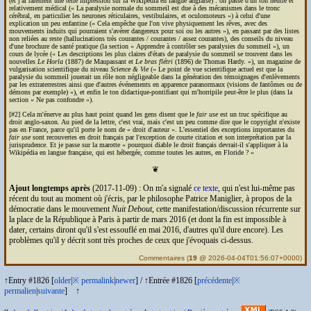
(et j'ai rarement une telle impression sur la Wikipédia en langue anglaise) : on passe d'un ton neutre et
relativement médical (
La paralysie normale du sommeil est due à des mécanismes dans le tronc
cérébral, en particulier les neurones réticulaires, vestibulaires, et oculomoteurs
) à celui d'une
explication un peu enfantine (
Cela empêche que l'on vive physiquement les rêves, avec des
mouvements induits qui pourraient s'avérer dangereux pour soi ou les autres
), en passant par des listes
non reliées au reste (hallucinations très courantes / courantes / assez courantes), des conseils du niveau
d'une brochure de santé pratique (la section
Apprendre à contrôler ses paralysies du sommeil
), un
cours de lycée (
Les descriptions les plus claires d'états de paralysie du sommeil se trouvent dans les
nouvelles
Le Horla
(1887) de Maupassant et
Le bras flétri
(1896) de Thomas Hardy.
), un magazine de
vulgarisation scientifique du niveau
Science & Vie
(
Le point de vue scientifique actuel est que la
paralysie du sommeil jouerait un rôle non négligeable dans la génération des témoignages d'enlèvements
par les extraterrestres ainsi que d'autres événements en apparence paranormaux (visions de fantômes ou de
démons par exemple)
), et enfin le ton didactique-pontifiant qui m'horripile peut-être le plus (dans la
section
Ne pas confondre
).
[#2] Cela m'énerve au plus haut point quand les gens disent que le
fair use
est un truc spécifique au
droit anglo-saxon. Au pied de la lettre, c'est vrai, mais c'est un peu comme dire que le copyright n'existe
pas en France, parce qu'il porte le nom de
droit d'auteur
. L'essentiel des exceptions importantes du
fair use
sont recouvertes en droit français par l'exception de courte citation et son interprétation par la
jurisprudence. Et je passe sur la marotte
pourquoi diable le droit français devrait-il s'appliquer à la
Wikipédia en langue française, qui est hébergée, comme toutes les autres, en Floride ?
❦
Ajout longtemps après
(
2017-11-09
) : On m'a signalé
ce texte
, qui n'est lui-même pas
récent du tout au moment où j'écris, par le philosophe Patrice Maniglier, à propos de la
démocratie dans le mouvement
Nuit Debout
, cette manifestation/discussion récurrente sur
la place de la République à Paris à partir de mars 2016 (et dont la fin est impossible à
dater, certains diront qu'il s'est essouflé en mai 2016, d'autres qu'il dure encore). Les
problèmes qu'il y décrit sont très proches de ceux que j'évoquais ci-dessus.
Commentaires
(
19
@ 2026-04-04T01:56:07+0000)
↑Entry #1826 [
older
|
※
permalink
|
newer
]
/
↑Entrée #1826 [
précédente
|
※
permalien
|
suivante
]
↑