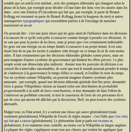
notable que cet article n'en méritait ; avec des pratiques éditoriales qui changent selon la
phase de la lune, par exemple pour décider s'il faut faire des liens vers les années dans les
dates ; avec une frénésie d'Unicodisme qui fait que, par exemple, le pacte de Briand-
Kellogg est renommé en pacte de Briand–Kellogg (notez la longueur du tiret) et autres
maniaqueries
typographiques
qui ressemblent parfois à de l'enculage de mouches
transformé en un art.
On pourrait dire : c'est une juste chose que les gens aient de l'influence dans les décisions
à la mesure de ce qu'ils sont prêts à consacrer comme énergie à prendre ces décisions. Je
ne sais pas pour la justice de la chose, mais je pense que c'est certainement indésirable :
les gens ont une énergie ou un temps limités à consacrer à un projet donné, il est sans
doute bon de ne pas les inciter à canaliser cette énergie ou ce temps là où ils sont moins
utiles. Il faut certainement que des décisions éditoriales globales soient prises, mais on
peut imaginer d'autres systèmes de gouvernance qui limitent les effets pervers. Le plus
simple serait une démocratie plus indirecte : donner tous les pouvoirs de décision à un
conseil élu à intervalles raisonnables, de sorte que tout le monde pourrait prendre le temps
de s'intéresser à la gouvernance le temps d'élire ce conseil, et l'oublier le reste du temps.
Sur un système comme Wikipédia, on pourrait imaginer d'autres systèmes plus
amusants : par exemple, quand une décision éditoriale générale doit être prise, demander
l'avis à quinze Wikipédiens choisis au hasard
selon une distribution de probabilité
proportionnelle à la taille de leurs contributions
, et leur demander de faire l'effort de
s'intéresser au problème concerné, et tirer le consensus de l'avis de ces personnes-là et
pas de ceux qui auront été alléchés par la discussion. Bref, on peut trouver des systèmes
alternatifs.
Malgré tout, en l'état actuel, il y a surtout une chose qui sauve généralement (mais
seulement généralement) Wikipédia de l'excès de règles ineptes : c'est l'idée que
c'est celui
qui fait
qui
a raison
(généralement). Le phénomène dont je parle est
reconnu
et,
globalement, il est maintenu sous contrôle, au moins sur la Wikipédia en langue anglaise.
La plupart des règles s'appliquent avant tout aux chieurs qui veulent les appliquer (par