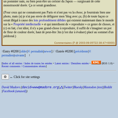
un pommier nain, ou bien peut-être un cerisier du Japon — surgissant de cette
monstruosité dorée. Ça ce serait grandiose.
(Pour ceux qui ne connaissent pas Paris et n'ont pas vu la
chose
, je fournirais bien une
photo, mais (a) je n'ai pas envie de défigurer mon 'blog avec
ça
, (b) de toute façon ce
serait illégal à cause des
lois profondément débiles
qui existent maintenant dans le monde
sur la «
Propriété intellectuelle
» et qui interdisent de « reproduire » ce genre de choses, et
(c) en fait, c'est idiot, il n'y a pas grand-chose à reproduire, il suffit de s'imaginer un pot
de fleur de couleur dorée, haut de peut-être 3m (c'est dur à évaluer) placé au sommet d'un
piédestal.)
Commentaires
(
7
@ 2003-09-05T22:38:47+0000)
↑Entry #0200 [
older
|
※
permalink
|
newer
]
/
↑Entrée #0200 [
précédente
|
※
permalien
|
suivante
]
↑
[
Index of all entries /
Index de toutes les entrées
•
Latest entries /
Dernières entrées
•
(
RSS
1.0) •
Recent comments /
Commentaires récents
]
⚙
← Click for site settings
David Madore
(
david+www@madore.org
|
⁂
|
Twitter
|
Bluesky
|
Mastodon (test)
|
Reddit
|
Facebook (unused)
)