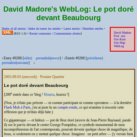
David Madore's WebLog:
Le pot doré
devant Beaubourg
[
Index of all entries /
Index de toutes les entrées
•
Latest entries /
Dernières entrées
•
David Madore
(
RSS
1.0) •
Recent comments /
Commentaires récents
]
Prof. site
Site Root
Site Map
WebLog
↓Entry #0200 [
older
|
※
permalink
|
newer
]
/
↓Entrée #0200 [
précédente
|
※
permalien
|
suivante
]
↓
2003-09-03
(mercredi) · Premier Quartier
Le pot doré devant Beaubourg
e
[200
entrée dans ce 'blog !
Hourra
, hourra !]
(Non, je n'étais pas présent — ni comme participant ni comme spectateur — à la dernière
Flash Mob à Paris
, j'en ai juste lu un
compte-rendu
, ce qui m'amène à ressortir cette
réflexion que je m'étais déjà faite.)
Ce gigantesque — et hideux — pot de fleur doré (œuvre de Jean-Pierre Raynaud, paraît-
il) sur le parvis devant le centre George Pompidou, ce symbole monumental de mon
incompréhension de l'art contemporain, pourrait devenir quelque chose de magnifique, de
beau
, si seulement on y mettait quelque chose. Imaginez : un petit arbre — j'y verrais bien