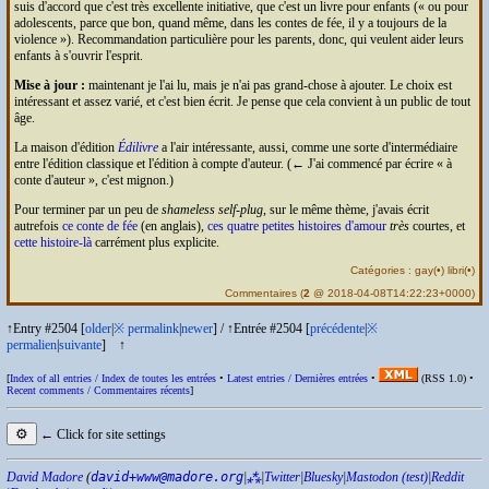
suis d'accord que c'est très excellente initiative, que c'est un livre pour enfants (
ou pour
adolescents, parce que bon, quand même, dans les contes de fée, il y a toujours de la
violence
). Recommandation particulière pour les parents, donc, qui veulent aider leurs
enfants à s'ouvrir l'esprit.
Mise à jour :
maintenant je l'ai lu, mais je n'ai pas grand-chose à ajouter. Le choix est
intéressant et assez varié, et c'est bien écrit. Je pense que cela convient à un public de tout
âge.
La maison d'édition
Édilivre
a l'air intéressante, aussi, comme une sorte d'intermédiaire
entre l'édition classique et l'édition à compte d'auteur. (← J'ai commencé par écrire
à
conte d'auteur
, c'est mignon.)
Pour terminer par un peu de
shameless self-plug
, sur le même thème, j'avais écrit
autrefois
ce conte de fée
(en anglais),
ces quatre petites histoires d'amour
très
courtes, et
cette histoire-là
carrément plus explicite.
Catégories :
gay
(
•
)
libri
(
•
)
Commentaires
(
2
@ 2018-04-08T14:22:23+0000)
↑Entry #2504 [
older
|
※
permalink
|
newer
]
/
↑Entrée #2504 [
précédente
|
※
permalien
|
suivante
]
↑
[
Index of all entries /
Index de toutes les entrées
•
Latest entries /
Dernières entrées
•
(
RSS
1.0) •
Recent comments /
Commentaires récents
]
⚙
← Click for site settings
David Madore
(
david+www@madore.org
|
⁂
|
Twitter
|
Bluesky
|
Mastodon (test)
|
Reddit