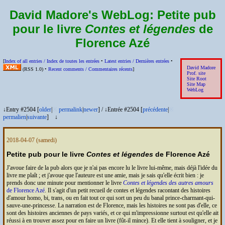
David Madore's WebLog:
Petite pub
pour le livre
Contes et légendes
de
Florence Azé
[
Index of all entries /
Index de toutes les entrées
•
Latest entries /
Dernières entrées
•
David Madore
(
RSS
1.0) •
Recent comments /
Commentaires récents
]
Prof. site
Site Root
Site Map
WebLog
↓Entry #2504 [
older
|
※
permalink
|
newer
]
/
↓Entrée #2504 [
précédente
|
※
permalien
|
suivante
]
↓
2018-04-07
(samedi)
Petite pub pour le livre
Contes et légendes
de Florence Azé
J'avoue faire de la pub alors que je n'ai pas encore lu le livre lui-même, mais déjà l'idée du
livre me plaît ; et j'avoue que l'auteure est une amie, mais je sais qu'elle écrit bien : je
prends donc une minute pour mentionner le livre
Contes et légendes des autres amours
de Florence Azé
. Il s'agit d'un petit recueil de contes et légendes racontant des histoires
d'amour homo, bi, trans, ou en fait tout ce qui sort un peu du banal prince-charmant-qui-
sauve-une-princesse. La narration est de Florence, mais les histoires ne sont pas d'elle, ce
sont des histoires anciennes de pays variés, et ce qui m'impressionne surtout est qu'elle ait
réussi à en trouver assez pour en faire un livre (fût-il mince). Et elle tient à souligner, et je