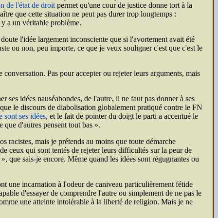
 de l'état de droit
permet qu'une cour de justice donne tort à la
naître que cette situation ne peut pas durer trop longtemps :
l y a un véritable problème.
doute l'idée largement inconsciente que si l'avortement avait été
uste ou non, peu importe, ce que je veux souligner c'est que c'est le
tte conversation. Pas pour accepter ou rejeter leurs arguments, mais
er ses idées nauséabondes, de l'autre, il ne faut pas donner à ses
ion que le discours de diabolisation globalement pratiqué contre le
FN
ce sont ses idées
, et le fait de pointer du doigt le parti a accentué le
e que d'autres pensent tout bas ».
os racistes, mais je prétends au moins que toute démarche
 ceux qui sont tentés de rejeter leurs difficultés sur la peur de
race », que sais-je encore. Même quand les idées sont régugnantes ou
 Dont une incarnation à l'odeur de caniveau particulièrement fétide
ncapable d'essayer de comprendre l'autre ou simplement de ne pas le
mme une atteinte intolérable à la liberté de religion. Mais je ne