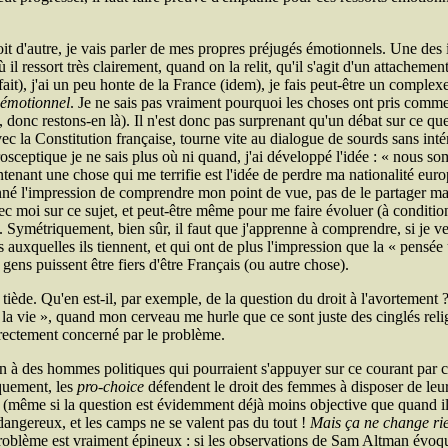
t d'autre, je vais parler de mes propres préjugés émotionnels. Une des id
ù il ressort très clairement, quand on la relit, qu'il s'agit d'un attache
fait), j'ai un peu honte de la France (idem), je fais peut-être un complexe
 émotionnel
. Je ne sais pas vraiment pourquoi les choses ont pris comme 
e, donc restons-en là). Il n'est donc pas surprenant qu'un débat sur ce que
ec la Constitution française, tourne vite au dialogue de sourds sans int
ceptique je ne sais plus où ni quand, j'ai développé l'idée :
nous som
aintenant une chose qui me terrifie est l'idée de perdre ma nationalité e
é l'impression de comprendre mon point de vue, pas de le partager mai
moi sur ce sujet, et peut-être même pour me faire évoluer (à condition de
. Symétriquement, bien sûr, il faut que j'apprenne à comprendre, si je v
 auxquelles ils tiennent, et qui ont de plus l'impression que la « pensée
ns puissent être fiers d'être Français (ou autre chose).
 tiède. Qu'en est-il, par exemple, de la question du droit à l'avorteme
 la vie », quand mon cerveau me hurle que ce sont juste des cinglés reli
irectement concerné par le problème.
n à des hommes politiques qui pourraient s'appuyer sur ce courant par ca
iquement, les
pro-choice
défendent le droit des femmes à disposer de leur
e (même si la question est évidemment déjà moins objective que quand il
 dangereux, et les camps ne se valent pas du tout !
Mais ça ne change ri
problème est vraiment épineux : si les observations de Sam Altman évoqué