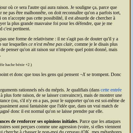
our où ce sera l'autre qui aura raison. Je souligne ça, parce que
ne pas être malhonnête, on doit reconnaître qu'on a parfois tort,
si on n'accepte pas cette possibilité, il est absurde de chercher à
loyer la plus grande mauvaise foi pour les défendre, que je me
 c'est pertinent.
pas une forme de relativisme : il ne s'agit pas de douter qu'il y a
p sur lesquelles
ce n'est même pas clair
, comme je le disais plus
l de penser qu'on ait raison sur n'importe quel point donné, mais
.
èle hache bénie +2.)
 point et donc que tous les gens qui pensent ¬
X
se trompent. Donc
 arguments rationnels nés du mépris. Je qualifiais (dans
cette entrée
, à plus forte raison, de se laisser convaincre), mais de montrer une
stance (ou, s'il n'y en a pas, pour le supporter qu'on est soi-même de
quasiment aussi fantaisiste que l'idée que, dans un vrai match de
agné donc il est normal qu'on se laisse prendre par elle.
nces de renforcer ses opinions initiales
. Parce que les attaques
ontraires sont perçues comme une agression (voire, si elles viennent
qui cherche à chasser le non-moi du cerveau (
OK
, mes métaphores