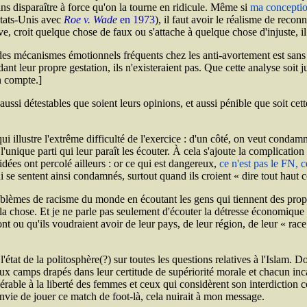
ins disparaître à force qu'on la tourne en ridicule. Même si
ma conception
États-Unis avec
Roe v. Wade
en 1973
), il faut avoir le réalisme de recon
e, croit quelque chose de faux ou s'attache à quelque chose d'injuste, i
 des mécanismes émotionnels fréquents chez les anti-avortement est sans 
t leur propre gestation, ils n'existeraient pas. Que cette analyse soit j
en compte.]
 aussi détestables que soient leurs opinions, et aussi pénible que soit ce
i illustre l'extrême difficulté de l'exercice : d'un côté, on veut condamn
 à l'unique parti qui leur paraît les écouter. À cela s'ajoute la complicat
 idées ont percolé ailleurs : or ce qui est dangereux,
ce n'est pas le
FN
, 
i se sentent ainsi condamnés, surtout quand ils croient « dire tout haut c
blèmes de racisme du monde en écoutant les gens qui tiennent des prop
a chose. Et je ne parle pas seulement d'écouter la détresse économique de
s ont ou qu'ils voudraient avoir de leur pays, de leur région, de leur « 
t l'état de la politosphère(?) sur toutes les questions relatives à l'Islam.
deux camps drapés dans leur certitude de supériorité morale et chacun i
érable à la liberté des femmes et ceux qui considèrent son interdiction co
 envie de jouer ce match de foot-là, cela nuirait à mon message.