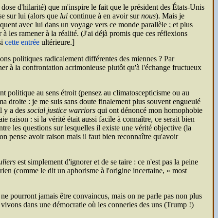
ose d'hilarité) que m'inspire le fait que le président des États-Unis
se sur lui (alors que
lui
continue à en avoir sur
nous
). Mais je
rquent avec lui dans un voyage vers ce monde parallèle ; et plus
 les ramener à la réalité. (J'ai déjà promis que ces réflexions
si
cette entrée
ultérieure.]
ions politiques radicalement différentes des miennes ? Par
urner à la confrontation acrimonieuse plutôt qu'à l'échange fructueux
nt politique au sens étroit (pensez au climatoscepticisme ou au
 ma droite : je me suis sans doute finalement plus souvent engueulé
l y a des
social justice warriors
qui ont dénoncé mon homophobie
e raison : si la vérité était aussi facile à connaître, ce serait bien
tre les questions sur lesquelles il existe une vérité objective (la
on pense avoir raison mais il faut bien reconnaître qu'avoir
uliers
est simplement d'ignorer et de se taire : ce n'est pas la peine
 rien (comme le dit un aphorisme à l'origine incertaine,
most
i ne pourront jamais être convaincus, mais on ne parle pas non plus
ous vivons dans une démocratie où les conneries des uns (Trump !)