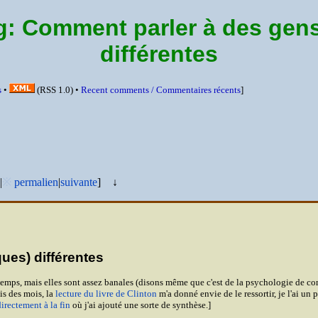
g:
Comment parler à des gens 
différentes
s
•
(
RSS
1.0) •
Recent comments /
Commentaires récents
]
|
※
permalien
|
suivante
]
↓
ues) différentes
gtemps, mais elles sont assez banales (disons même que c'est de la psychologie de com
is des mois, la
lecture du livre de Clinton
m'a donné envie de le ressortir, je l'ai un 
directement à la fin
où j'ai ajouté une sorte de synthèse.]