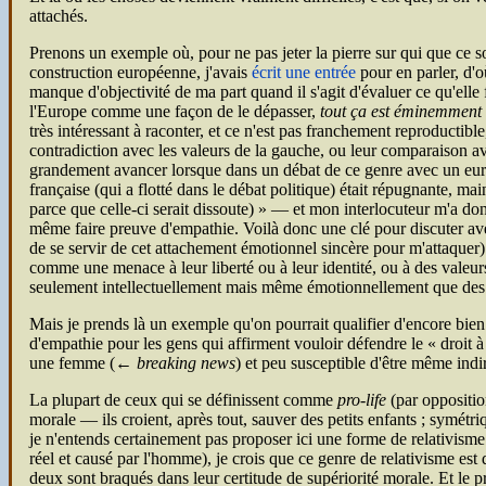
attachés.
Prenons un exemple où, pour ne pas jeter la pierre sur qui que ce soi
construction européenne, j'avais
écrit une entrée
pour en parler, d'o
manque d'objectivité de ma part quand il s'agit d'évaluer ce qu'elle 
l'Europe comme une façon de le dépasser,
tout ça est éminemment
très intéressant à raconter, et ce n'est pas franchement reproductibl
contradiction avec les valeurs de la gauche, ou leur comparaison av
grandement avancer lorsque dans un débat de ce genre avec un euros
française (qui a flotté dans le débat politique) était répugnante, m
parce que celle-ci serait dissoute)
— et mon interlocuteur m'a donn
même faire preuve d'empathie. Voilà donc une clé pour discuter avec 
de se servir de cet attachement émotionnel sincère pour m'attaquer)
comme une menace à leur liberté ou à leur identité, ou à des valeurs
seulement intellectuellement mais même émotionnellement que des ge
Mais je prends là un exemple qu'on pourrait qualifier d'encore bien
d'empathie pour les gens qui affirment vouloir défendre le « droit à
une femme (←
breaking news
) et peu susceptible d'être même ind
La plupart de ceux qui se définissent comme
pro-life
(par oppositio
morale — ils croient, après tout, sauver des petits enfants ; symétr
je n'entends certainement pas proposer ici une forme de relativism
réel et causé par l'homme), je crois que ce genre de relativisme est
deux sont braqués dans leur certitude de supériorité morale. Et le 