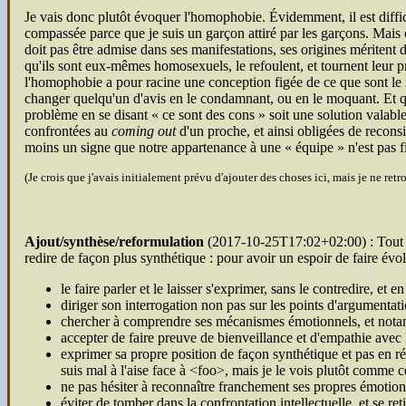
Je vais donc plutôt évoquer l'homophobie. Évidemment, il est diff
compassée parce que je suis un garçon attiré par les garçons. Mais c
doit pas être admise dans ses manifestations, ses origines méritent
qu'ils sont eux-mêmes homosexuels, le refoulent, et tournent leur pr
l'homophobie a pour racine une conception figée de ce que sont le 
changer quelqu'un d'avis en le condamnant, ou en le moquant. Et qua
problème en se disant « ce sont des cons » soit une solution valab
confrontées au
coming out
d'un proche, et ainsi obligées de reconsi
moins un signe que notre appartenance à une « équipe » n'est pas 
(Je crois que j'avais initialement prévu d'ajouter des choses ici, mais je ne ret
Ajout/synthèse/reformulation
(
2017-10-25T17:02+02:00
) : Tout
redire de façon plus synthétique : pour avoir un espoir de faire évo
le faire parler et le laisser s'exprimer, sans le contredire, et
diriger son interrogation non pas sur les points d'argumentat
chercher à comprendre ses mécanismes émotionnels, et notammen
accepter de faire preuve de bienveillance et d'empathie avec l
exprimer sa propre position de façon synthétique et pas en ré
suis mal à l'aise face à <foo>, mais je le vois plutôt comme
ne pas hésiter à reconnaître franchement ses propres émotion
éviter de tomber dans la confrontation intellectuelle, et se r