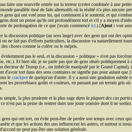
s faire une nouvelle entrée sur la terreur (certes combinée à une petite d
nde parallèle tissé de faits alternatifs où la réalité n'a plus aucune pri
 gens qui ont voté pour lui, qui continuent à le soutenir, et qui s'emba
ens dont on pense qu'ils ont profondément tort et s'il y a moyen d'aider à
e sorte de prolongation de ce que j'avais commencé
ici
.) [
Ajout :
voir aus
 la discussion politique (au sens large) avec des gens qui ont des opin
si on ne fait pas d'efforts particuliers, la discussion va naturellement to
t des choses comme la colère ou le mépris.
évidemment pas le seul, et la discussion « politique » n'est pas forcéme
e, etc.). Et bien sûr, je ne parle pas que de gens situés politiquement à
 électeur de Trump (i.e., un imbécile manipulé par le Grand Capital), i
nt d'avoir tort dans des sens contraires ne signifie pas pour autant que j'ai
tous le
crackpot
de quelqu'un d'autre. Il y a aussi une gradation subtile en
nent les proverbiaux goûts et couleurs, en passant par un terrain gris où 
s.
us simple, la plus prudente et la plus sage
dans la plupart des cas partic
 n'est pas la peine de rentrer dans une joute oratoire dont il ne sortira
x gens qui ont tort, on évite peut-être de perdre son temps avec ceux qu
anète et que les actions des uns influencent les autres, et surtout si n
d'accord ne peut pas être une solution générale.