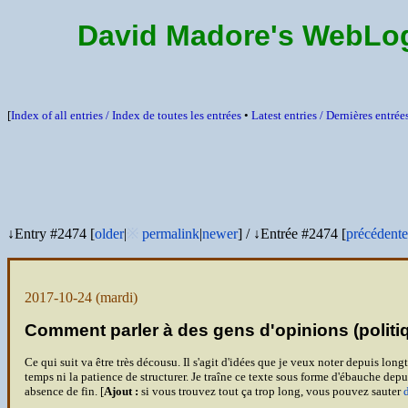
David Madore's WebLo
[
Index of all entries /
Index de toutes les entrées
•
Latest entries /
Dernières entrée
↓Entry #2474 [
older
|
※
permalink
|
newer
]
/
↓Entrée #2474 [
précédente
2017-10-24
(mardi)
Comment parler à des gens d'opinions (politiq
Ce qui suit va être très décousu. Il s'agit d'idées que je veux noter depuis lon
temps ni la patience de structurer. Je traîne ce texte sous forme d'ébauche depu
absence de fin. [
Ajout :
si vous trouvez tout ça trop long, vous pouvez sauter