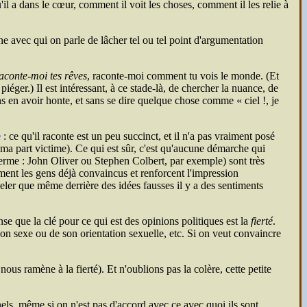
qu'il a dans le cœur, comment il voit les choses, comment il les relie à
e avec qui on parle de lâcher tel ou tel point d'argumentation
aconte-moi tes rêves
, raconte-moi comment tu vois le monde. (Et
éger.) Il est intéressant, à ce stade-là, de chercher la nuance, de
sans en avoir honte, et sans se dire quelque chose comme
ciel !, je
e
: ce qu'il raconte est un peu succinct, et il n'a pas vraiment posé
r ma part victime). Ce qui est sûr, c'est qu'aucune démarche qui
terme : John Oliver ou Stephen Colbert, par exemple) sont très
ment les gens déjà convaincus et renforcent l'impression
ppeler que même derrière des idées fausses il y a des sentiments
ense que la clé pour ce qui est des opinions politiques est la
fierté
.
 son sexe ou de son orientation sexuelle, etc. Si on veut convaincre
 nous ramène à la fierté). Et n'oublions pas la colère, cette petite
nnels, même si on n'est pas d'accord avec ce avec quoi ils sont