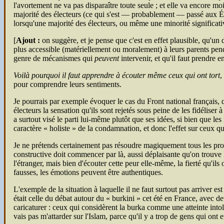
l'avortement ne va pas disparaître toute seule ; et elle va encore mo
majorité des électeurs (ce qui s'est — probablement — passé aux 
lorsqu'une majorité des électeurs, ou même une minorité significativ
[
Ajout :
on suggère, et je pense que c'est en effet plausible, qu'un
plus accessible (matériellement ou moralement) à leurs parents pendan
genre de mécanismes qui
peuvent
intervenir, et qu'il faut prendre 
Voilà pourquoi il faut apprendre à écouter même ceux qui ont tort
,
pour comprendre leurs sentiments.
Je pourrais par exemple évoquer le cas du Front national français, qu
électeurs la sensation qu'ils sont rejetés sous peine de les fidéliser
a surtout visé le parti lui-même plutôt que ses idées, si bien que les
caractère « holiste » de la condamnation, et donc l'effet sur ceux qu
Je ne prétends certainement pas résoudre magiquement tous les pro
constructive doit commencer par là, aussi déplaisante qu'on trouve l
l'étranger, mais bien d'écouter cette peur elle-même, la fierté qu'il
fausses, les émotions peuvent être authentiques.
L'exemple de la situation à laquelle il ne faut surtout pas arriver es
était celle du débat autour du « burkini » cet été en France, avec 
caricaturer : ceux qui considèrent la burka comme une atteinte intol
vais pas m'attarder sur l'Islam, parce qu'il y a trop de gens qui ont