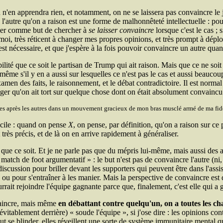
 n'en apprendra rien, et notamment, on ne se laissera pas convaincre le j
utre qu'on a raison est une forme de malhonnêteté intellectuelle : pour 
nner comme but de chercher à
se laisser convaincre
lorsque c'est le cas ; 
, moi, très réticent à changer mes propres opinions, et très prompt à dép
t nécessaire, et que j'espère à la fois pouvoir convaincre un autre quand
bilité que ce soit le partisan de Trump qui ait raison. Mais que ce ne soit 
même s'il y en a aussi sur lesquelles ce n'est pas le cas et aussi beaucou
xamen des faits, le raisonnement, et le débat contradictoire. Il est norma
ager qu'on ait tort sur quelque chose dont on était absolument convaincu
unes après les autres dans un mouvement gracieux de mon bras musclé armé de ma fid
facile : quand on pense
X
, on pense, par définition, qu'on a raison sur ce
très précis, et de là on en arrive rapidement à généraliser.
i que ce soit. Et je ne parle pas que du mépris lui-même, mais aussi des
match de foot argumentatif
: le but n'est pas de convaincre l'autre (ni
 discussion pour briller devant les supporters qui peuvent être dans l'assi
ou pour s'entraîner à les manier. Mais la perspective de convaincre est 
rait rejoindre l'équipe gagnante parce que, finalement, c'est elle qui a g
nvaincre, mais même
en débattant contre quelqu'un, on a toutes les cha
névitablement derrière) « soude l'équipe », si j'ose dire : les opinions c
aut se blinder, elles réveillent une sorte de système immunitaire mental 