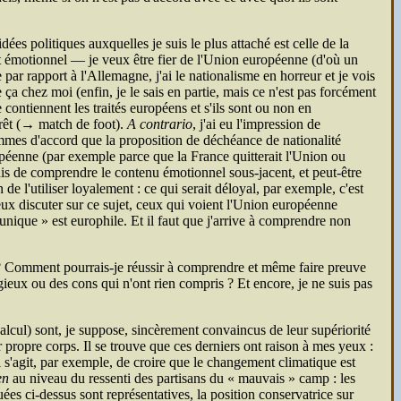
ées politiques auxquelles je suis le plus attaché est celle de la
ment émotionnel — je veux être fier de l'Union européenne (d'où un
 par rapport à l'Allemagne, j'ai le nationalisme en horreur et je vois
ça chez moi (enfin, je le sais en partie, mais ce n'est pas forcément
 contiennent les traités européens et s'ils sont ou non en
érêt (→ match de foot).
A contrario
, j'ai eu l'impression de
mes d'accord que la proposition de déchéance de nationalité
uropéenne (par exemple parce que la France quitterait l'Union ou
s de comprendre le contenu émotionnel sous-jacent, et peut-être
 l'utiliser loyalement : ce qui serait déloyal, par exemple, c'est
eux discuter sur ce sujet, ceux qui voient l'Union européenne
 unique » est europhile. Et il faut que j'arrive à comprendre non
nt ? Comment pourrais-je réussir à comprendre et même faire preuve
gieux ou des cons qui n'ont rien compris ? Et encore, je ne suis pas
lcul) sont, je suppose, sincèrement convaincus de leur supériorité
 propre corps. Il se trouve que ces derniers ont raison à mes yeux :
 s'agit, par exemple, de croire que le changement climatique est
en
au niveau du ressenti des partisans du « mauvais » camp : les
es ci-dessus sont représentatives, la position conservatrice sur