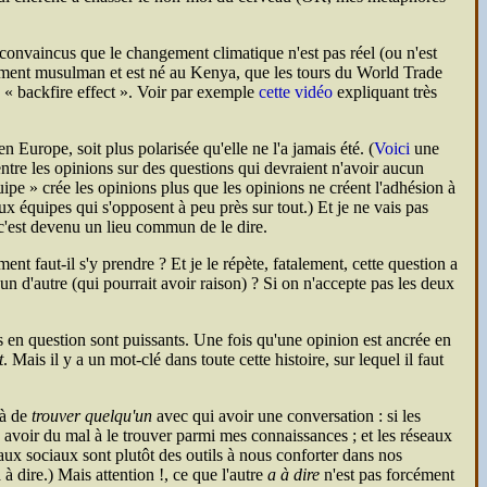
 convaincus que le changement climatique n'est pas réel (ou n'est
rètement musulman et est né au Kenya, que les tours du World Trade
e
backfire effect
. Voir par exemple
cette vidéo
expliquant très
n Europe, soit plus polarisée qu'elle ne l'a jamais été. (
Voici
une
 entre les opinions sur des questions qui devraient n'avoir aucun
ipe » crée les opinions plus que les opinions ne créent l'adhésion à
 équipes qui s'opposent à peu près sur tout.) Et je ne vais pas
 c'est devenu un lieu commun de le dire.
ent faut-il s'y prendre ? Et je le répète, fatalement, cette question a
 d'autre (qui pourrait avoir raison) ? Si on n'accepte pas les deux
s en question sont puissants. Une fois qu'une opinion est ancrée en
t
. Mais il y a un mot-clé dans toute cette histoire, sur lequel il faut
jà de
trouver quelqu'un
avec qui avoir une conversation : si les
s avoir du mal à le trouver parmi mes connaissances ; et les réseaux
eaux sociaux sont plutôt des outils à nous conforter dans nos
à dire.) Mais attention !, ce que l'autre
a à dire
n'est pas forcément