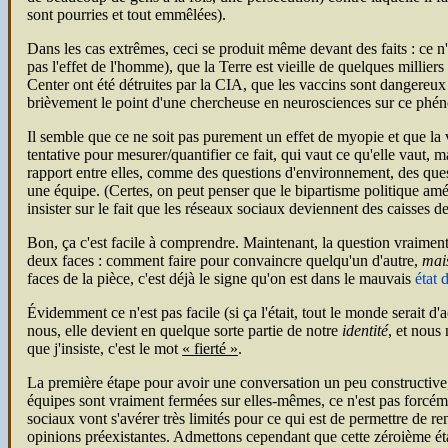
sont pourries et tout emmêlées).
Dans les cas extrêmes, ceci se produit même devant des faits : ce n'
pas l'effet de l'homme), que la Terre est vieille de quelques milli
Center ont été détruites par la
CIA
, que les vaccins sont dangereux
brièvement le point d'une chercheuse en neurosciences sur ce phé
Il semble que ce ne soit pas purement un effet de myopie et que la vie
tentative pour mesurer/quantifier ce fait, qui vaut ce qu'elle vaut, 
rapport entre elles, comme des questions d'environnement, des quest
une équipe. (Certes, on peut penser que le bipartisme politique amé
insister sur le fait que les réseaux sociaux deviennent des caisse
Bon, ça c'est facile à comprendre. Maintenant, la question vraiment
deux faces : comment faire pour convaincre quelqu'un d'autre,
mais
faces de la pièce, c'est déjà le signe qu'on est dans le mauvais
état d
Évidemment ce n'est pas facile (si ça l'était, tout le monde serait
nous, elle devient en quelque sorte partie de notre
identité
, et nous
que j'insiste, c'est le mot
fierté
.
La première étape pour avoir une conversation un peu constructive, c
équipes sont vraiment fermées sur elles-mêmes, ce n'est pas forcém
sociaux vont s'avérer très limités pour ce qui est de permettre de re
opinions préexistantes. Admettons cependant que cette zéroième étape 