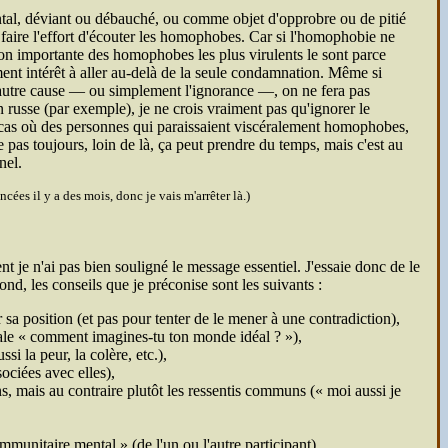
tal, déviant ou débauché, ou comme objet d'opprobre ou de pitié
e faire l'effort d'écouter les homophobes. Car si l'homophobie ne
tion importante des homophobes les plus virulents le sont parce
iment intérêt à aller au-delà de la seule condamnation. Même si
e autre cause — ou simplement l'ignorance —, on ne fera pas
 russe (par exemple), je ne crois vraiment pas qu'ignorer le
e cas où des personnes qui paraissaient viscéralement homophobes,
e pas toujours, loin de là, ça peut prendre du temps, mais c'est au
nel.
cées il y a des mois, donc je vais m'arrêter là.)
nt je n'ai pas bien souligné le message essentiel. J'essaie donc de le
nd, les conseils que je préconise sont les suivants :
ir sa position (et pas pour tenter de le mener à une contradiction),
ale
comment imagines-tu ton monde idéal ?
),
i la peur, la colère, etc.),
ociées avec elles),
ns, mais au contraire plutôt les ressentis communs (
moi aussi je
mmunitaire mental » (de l'un ou l'autre participant),