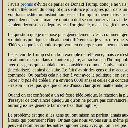
J'avais
promis
d'éviter de parler de Donald Trump, donc je ne vais pa
soit un théoricien du complot qui s'enfonce jour après jour dans un mo
voudrais méditer un instant non pas sur Trump lui-même mais sur les
généralement sur la manière dont on doit se comporter vis-à-vis de g
seraient décousues et dépourvues d'originalité, mais il s'agit d'un
La question que je me pose plus généralement, c'est : comment gérer
opinions politiques radicalement différentes
, je veux dire que, 
d'idées, et que les émotions qui vont en émerger spontanément son
L'électeur de Trump est un bon exemple de référence, mais ce n'est 
créationnisme ; ou dans un autre registre, au racisme, à l'homophobi
avec des gens qui semblaient me considérer comme l'équivalent d'un
(intériorisée), et ainsi de suite. Le fait d'avoir des gens qui m'accuse
commode. Ou parfois cela n'a rien à voir avec la politique : on est 
Terre
n'a pas
été créée il y a environ 6000 ans) et celles qui concer
« raison » n'est pas quelque chose d'aussi clair qu'en mathématique
Quand on est confronté à un tel fossé idéologique, la réaction la pl
d'essayer de convaincre quelqu'un qu'on ne pourra pas convaincre, ce
burning issues generate far more heat than light
).
Le problème est que si les gens qui ont raison ne parlent jamais au
à ceux qui pourraient l'être. Or tant que nous vivons sur la même pl
peuvent retomber sur les autres, ignorer ceux avec qui on n'est pas 