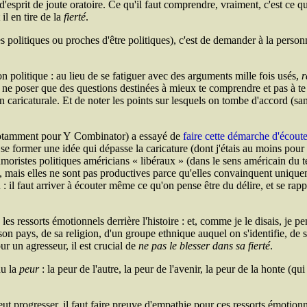
t d'esprit de joute oratoire. Ce qu'il faut comprendre, vraiment, c'est ce 
il en tire de la
fierté
.
 politiques ou proches d'être politiques), c'est de demander à la personn
n politique : au lieu de se fatiguer avec des arguments mille fois usés,
r
ne poser que des questions destinées à mieux te comprendre et pas à te pi
çon caricaturale. Et de noter les points sur lesquels on tombe d'accord (
notamment pour Y Combinator) a essayé de
faire cette démarche d'écout
r se former une idée qui dépasse la caricature (dont j'étais au moins pou
moristes politiques américians « libéraux » (dans le sens américain du 
, mais elles ne sont pas productives parce qu'elles convainquent unique
 : il faut arriver à écouter même ce qu'on pense être du délire, et se ra
les ressorts émotionnels derrière l'histoire : et, comme je le disais, je p
 son pays, de sa religion, d'un groupe ethnique auquel on s'identifie, de
r un agresseur, il est crucial de
ne pas le blesser dans sa fierté
.
du la
peur
: la peur de l'autre, la peur de l'avenir, la peur de la honte (qui
veut progresser, il faut faire preuve d'empathie pour ces ressorts émotio