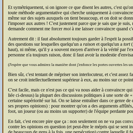
Et symétriquement, si on ignore ce que disent les autres, c'est qu'on
toute méthode argumentative qui cherche uniquement à convaincre l'a
même sur des sujets auxquels on tient beaucoup, et on doit se do
l'imposer aux autres ! C'est justement parce que je sais que je suis
demande comment me forcer
moi
à me laisser convaincre quand c'es
Autrement dit : il faut absolument toujours garder à l'esprit la possi
des questions sur lesquelles quelqu'un a
raison
et quelqu'un a
tort
(
haut), ni même, qu'il y a souvent moyen d'arriver à la vérité par l'e
personne n'a toujours raison, donc il faut avoir la modestie d'envis
(J'espère que vous admirez la manière dont j'enfonce les portes ouvertes les 
Bien sûr, c'est tentant de mépriser son interlocuteur, et c'est assez 
on se croit intellectuellement supérieur à eux, au moins sur ce point 
C'est facile, mais ce n'est pas ce qui va nous aider à convaincre qu
liée ci-dessus) la plupart des discussions politiques à une sorte de
certaine supériorité sur lui. On se laisse entraîner dans ce genre de
ses propres opinions) : pour montrer qu'on a des arguments affûtés, 
foot, un joueur (ou au moins un supporter) de l'équipe perdante pour
En fait, c'est encore pire que ça : non seulement on ne va pas co
contre les opinions en question (et peut-être le mépris qui se sent i
de beaucoup de gens à la fois, une persécution) contre laquelle il f