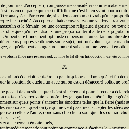
icile pour moi d'accepter qu'on puisse me considérer comme malade men
'est justement parce que c'est difficile que c'est intéressant pour moi d
 d'être analysées. Par exemple, si le lieu commun est vrai qu'une propor
opre incapacité à s'accepter en haine envers les autres, alors il y a vra
masculin et le féminin, ou une conception religieuse rigoriste, ou tout
nd le quelqu'un est, disons, une proportion terrifiante de la population
le. On peut être timidement optimiste en pensant à un certain nombre d
dérer leurs propres sentiments sur le sujet, ont pu évoluer : ça ne march
figée, et qu'elle peut changer, notamment suite à un mouvement émotion
rouve plus le fil de mes pensées qui, comme je l'ai dit en introduction, ont été commen
⁂
 ce qui précède était peut-être un peu trop long et alambiqué, et finaleme
luer la position de quelqu'un avec qui on est en désaccord politique profo
 en ne posant de questions que si c'est sincèrement pour l'amener à éclairc
ion mais sur les motivations profondes (en gardant en tête la ligne génér
t sur quels points s'ancrent les émotions telles que la fierté (mais auss
es émotions en question (ce qui ne veut pas dire d'accepter les idées ass
ponse à celle de l'autre, donc sans chercher à souligner les contradictio
 ceci <…>
),
s et attachement émotionnels,
etirer immédiatement de tout point où commence à s'activer le « système i