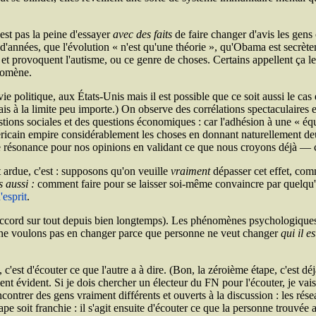
est pas la peine d'essayer
avec des faits
de faire changer d'avis les gens
ers d'années, que l'évolution « n'est qu'une théorie », qu'Obama est sec
 et provoquent l'autisme, ou ce genre de choses. Certains appellent ça l
nomène.
 politique, aux États-Unis mais il est possible que ce soit aussi le cas e
mais à la limite peu importe.) On observe des corrélations spectaculaires
ions sociales et des questions économiques : car l'adhésion à une « équ
ricain empire considérablement les choses en donnant naturellement deux
s de résonance pour nos opinions en validant ce que nous croyons déjà —
 ardue, c'est : supposons qu'on veuille
vraiment
dépasser cet effet, comm
 aussi :
comment faire pour se laisser soi-même convaincre par quelqu'un
'esprit
.
 d'accord sur tout depuis bien longtemps). Les phénomènes psychologique
 ne voulons pas en changer parce que personne ne veut changer
qui il es
'est d'écouter ce que l'autre a à dire. (Bon, la zéroième étape, c'est dé
ent évident. Si je dois chercher un électeur du
FN
pour l'écouter, je vai
ncontrer des gens vraiment différents et ouverts à la discussion : les rés
soit franchie : il s'agit ensuite d'écouter ce que la personne trouvée a 