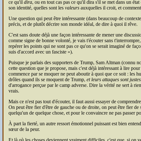
ce qu'il
dira
, ou en tout cas pas ce qu'il dira s'il se met dans un éta
son identité, quelles sont les
valeurs
auxquelles il croit, et comment 
Une question qui peut être intéressante (dans beaucoup de contextes
précis, et de plutôt décrire son monde idéal, de dire à quoi il rêve.
C'est sans doute déjà une façon intéressante de mener une discussio
comme signe de bonne volonté, je vais t'écouter sans t'interrompre, 
repérer les points qui ne sont pas ce qu'on se serait imaginé de fa
suis d'accord avec un fasciste
).
Puisque je parlais des supporters de Trump, Sam Altman (connu 
cette question que je propose, mais c'est déjà intéressant à lire pou
commence par se moquer ne peut aboutir à quoi que ce soit : les hu
drôles quand ils se moquent de Trump,
et leurs attaques sont justes
d'arrogance perçue par le camp adverse. Dire la vérité ne sert à rien
vrais.
Mais ce n'est pas tout d'écouter, il faut aussi essayer de comprendre 
On peut être fier d'être de gauche ou de droite, on peut être fier de
quelqu'un de quelque chose, et pour le convaincre ne pas passer pou
À part la fierté, un autre ressort émotionnel puissant est bien enten
sœur de la peur.
Et là où les choses deviennent vraiment difficiles, c'est que, si on 