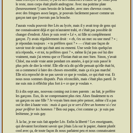
le reste, mon corps était plutôt androgyne. Avec ma poitrine plate
(heureusement !) sans besoin de la bander, avec mes cheveux courts,
avec des fringues assez larges, je pouvais facilement passer comme un
garçon tant que j'ouvrais pas la bouche.
J'aurais voulu pouvoir être Léo au lycée, mais il y avait trop de gens qui
me connaissaient déjà et qui m'auraient trahi, et c'était pas possible de
changer d'endroit. Alors je suis resté
Lé
, ni fille ni complètement
garçon. J'y avais régulièrement droit :
eh, t'es un mec ou une meuf ?
;
je répondais toujours :
tu préfères quoi ?
— c'était une façon de
savoir tout de suite qui était ami ou ennemi. Une seule fois quelqu'un
m'a répondu,
et toi, tu préfères quoi ?
, même là j'ai pas osé lui dire
vraiment, mais j'ai retenu que ce Florian était un mec bien. Sinon, y'avait
Chloé, ma seule vraie amie pendant ces années, à qui je suis passé le
plus près de dire la vérité. Elle elle m'a dit qu'elle pensait qu'elle était bi,
on a commencé à faire des choses ensemble, mais ça n'a pas marché.
Elle m'a reproché de ne pas savoir ce que je voulais, ce qui était vrai. Et
nous nous sommes disputés. Puis réconciliés, mais c'était plus pareil. Je
me suis mis à réfléchir plus fort à
ce que je voulais
.
Et à dix-sept ans, nouveau coming out à mes parents : au fait, je préfère
les garçons. Eux, ils ne comprenaient plus rien. Alors finalement tu es
un garçon ou une fille ? Je voyais bien mon père penser, même s'il a pas
osé le dire à haute voix :
mais à quoi ça te sert d'être un homme si c'est
pour préférer les hommes ?
Ben oui papa, c'est comme ça : je suis pas
lesbienne, je suis gay.
À la fac, je me suis fait appeler Léo. Enfin la liberté ! Les enseignants,
qui devaient forcément savoir que j'étais Léa sur le papier, étaient plutôt
cool avec ça, de toute façon ils nous parlaient peu et nous connaissaient