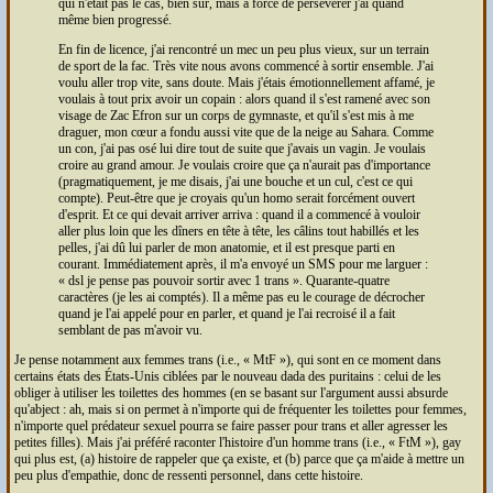
qui n'était pas le cas, bien sûr, mais à force de persévérer j'ai quand
même bien progressé.
En fin de licence, j'ai rencontré un mec un peu plus vieux, sur un terrain
de sport de la fac. Très vite nous avons commencé à sortir ensemble. J'ai
voulu aller trop vite, sans doute. Mais j'étais émotionnellement affamé, je
voulais à tout prix avoir un copain : alors quand il s'est ramené avec son
visage de Zac Efron sur un corps de gymnaste, et qu'il s'est mis à me
draguer, mon cœur a fondu aussi vite que de la neige au Sahara. Comme
un con, j'ai pas osé lui dire tout de suite que j'avais un vagin. Je voulais
croire au grand amour. Je voulais croire que ça n'aurait pas d'importance
(pragmatiquement, je me disais, j'ai une bouche et un cul, c'est ce qui
compte). Peut-être que je croyais qu'un homo serait forcément ouvert
d'esprit. Et ce qui devait arriver arriva : quand il a commencé à vouloir
aller plus loin que les dîners en tête à tête, les câlins tout habillés et les
pelles, j'ai dû lui parler de mon anatomie, et il est presque parti en
courant. Immédiatement après, il m'a envoyé un
SMS
pour me larguer :
dsl je pense pas pouvoir sortir avec 1 trans
. Quarante-quatre
caractères (je les ai comptés). Il a même pas eu le courage de décrocher
quand je l'ai appelé pour en parler, et quand je l'ai recroisé il a fait
semblant de pas m'avoir vu.
Je pense notamment aux femmes trans (i.e., «
MtF
»), qui sont en ce moment dans
certains états des États-Unis ciblées par le nouveau dada des puritains : celui de les
obliger à utiliser les toilettes des hommes (en se basant sur l'argument aussi absurde
qu'abject : ah, mais si on permet à n'importe qui de fréquenter les toilettes pour femmes,
n'importe quel prédateur sexuel pourra se faire passer pour trans et aller agresser les
petites filles). Mais j'ai préféré raconter l'histoire d'un homme trans (i.e., «
FtM
»), gay
qui plus est, (a) histoire de rappeler que ça existe, et (b) parce que ça m'aide à mettre un
peu plus d'empathie, donc de ressenti personnel, dans cette histoire.