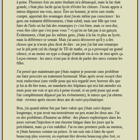
à peine. Plusieurs fois un autre étudiant m'a démasqué, mais la fac était
grande, c'était plus facile qu'au lycée d'éviter les chieurs. J'avais appris à
mieux déguiser ma voix, aussi. Être un homme, je m'en suis rendu
compte, apportait des avantages dont j'avais même pas conscience : les
gens me traitaient différemment, c'était subtil, mais une fille qui veut
faire de l'info on lui fait des remarques (
c'est bien, mais ce sera dur,
vous êtes sûre que c'est pour vous ?
) qu'on ne fait pas à un garçon.
Évidemment, c'était pas les mêmes gens, j'étais à la fac et plus au lycée,
mais la différence se sentait. Mais j'ai aussi découvert qu'il y a des
choses que je n'avais plus droit de dire : un jour j'ai fait une remarque
sur le joli petit cul du chargé de
TD
de maths, et ça a provoqué un grand
silence, et au moins un type a changé d'attitude vis-à-vis de moi après ça.
Leçon retenue : les mecs n'ont pas le droit de parler des mecs comme les
filles.
J'ai pensé que maintenant que j'étais majeur je pourrais sans problème
me faire prescrire un traitement hormonal. Mais après avoir essayé chez
trois endocrinos (une vieille peau qui m'a regardé avec horreur dès que
je lui ai dit être trans, un mandarin des hôpitaux qui m'a fait attendre six
mois pour me voir et qui m'a à peine écouté, et un petit jeune qui avait
l'air complètement dépassé par les événements), le mieux que j'ai obtenu
était : revenez après encore deux ans de suivi psychiatrique.
Bon, j'ai quand même fini par faire valoir que j'étais suivi depuis
longtemps, et par avoir ma testostérone un peu avant les deux ans. J'ai
eu des problèmes d'humeur au début : des phases euphoriques dans les
jours suivant l'injection et une énorme fatigue dans les jours qui la
précédaient, mais ça s'est stabilisé. J'ai eu mes premiers poils au menton,
et j'étais heureux comme un prince. Je me suis mis à faire du sport
beaucoup plus souvent, en espérant être devenu beaucoup plus fort, ce