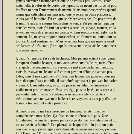
jamais chercher à m'imposer ce que je ne voulais pas : depuis l'école
maternelle, je refusais de porter des jupes, ils ne m'ont pas forcé, ni pour
les fêtes ni pour l'enterrement de mamie. Mais mon père espérait quand
même que cette phase me passerait, que je serais sa petite princesse.
Alors j'ai dû leur dire. J'ai cru que je n'y arriverais pas, j'ai pas dormi de
la nuit, j'avais une énorme boule dans le ventre, j'ai pas su les regarder
dans les yeux, mais j'ai fini par arriver à articuler,
papa, maman, voilà,
je voulais vous dire, je suis un garçon
. Leur réaction était réglo : on te
soutient, Lé, tu seras toujours notre enfant, on t'aimera toujours, tout ça
tout ça. Grand soulagement. Mais je sentais bien que ma mère retenait
ses larmes. Après coup, j'ai su qu'ils pensaient que j'allais leur annoncer
que j'étais enceinte.
Quand j'y repense, j'ai eu de la chance. Mes parents étaient super gênés
lorsqu'on abordait le sujet, et moi aussi avec eux d'ailleurs, mais c'était
vrai qu'ils me soutenaient. Ils avaient du mal à me parler au masculin,
mais ils essayaient. Je suis allé voir un psy : au début je n'aimais pas
l'idée, mais il m'a expliqué qu'il n'était pas là pour me juger ou pour me
faire dire que j'étais une fille, il était plutôt sympa et je pouvais lui parler
vraiment. D'un autre côté, ce qui se passait au bahut ne l'intéressait
visiblement pas des masses. Et au collège, puis au lycée, tous ceux à qui
j'ai voulu parler, médecin scolaire, assistante sociale, conseillers
d'éducation, se renvoyaient la balle et la renvoyaient à mon psy dès que
le mot
transsexuel
était prononcé.
Au moins j'ai pu me faire prescrire un truc pour arrêter presque
complètement mes règles. Ça c'est ce que je détestais le plus. Une
humiliation mensuelle imposée par ce corps dont je ne voulais pas et qui
me rappelait sa féminité. J'en pleurais à chaque fois. Un jour, un petit
con macho que j'avais agacé m'a demandé si j'avais mes règles, j'ai bien
failli l'envoyer à l'hosto, et j'ai eu des emmerdes à cause de ça. Mais pour