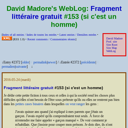
David Madore's WebLog:
Fragment
littéraire gratuit
#153 (si c'est un
homme)
[
Index of all entries /
Index de toutes les entrées
•
Latest entries /
Dernières entrées
•
David Madore
(
RSS
1.0) •
Recent comments /
Commentaires récents
]
Prof. site
Site Root
Site Map
WebLog
↓Entry #2372 [
older
|
※
permalink
|
newer
]
/
↓Entrée #2372 [
précédente
|
※
permalien
|
suivante
]
↓
2016-05-24
(mardi)
Fragment littéraire gratuit
#153 (si c'est un homme)
Je dédie cette petite fiction à tous ceux et celles à qui la société rend les choses plus
difficiles qu'elles n'ont besoin de l'être sous prétexte qu'ils ou elles ne rentrent pas bien
dans les
petites cases binaires
dans lesquelles
on veut ranger
les gens :
J'avais quinze ans quand j'ai expliqué à mes parents que j'étais un
garçon. J'avais espéré qu'ils comprendraient tout seuls. À force de
m'entendre me faire appeler
garçon manqué
. De voir comment je
m'habillais. Que j'insiste pour couper mon prénom. Je dois dire, ils n'ont