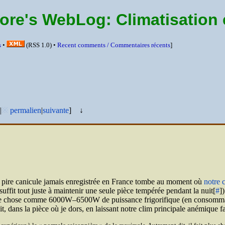
ore's WebLog:
Climatisation 
s
•
(
RSS
1.0) •
Recent comments /
Commentaires récents
]
|
※
permalien
|
suivante
]
↓
la pire canicule jamais enregistrée en France tombe au moment où
notre 
 suffit tout juste à maintenir une seule pièce tempérée pendant la nuit[
#
]
elque chose comme 6000W–6500W de puissance frigorifique (en consomma
uit, dans la pièce où je dors, en laissant notre clim principale anémique 