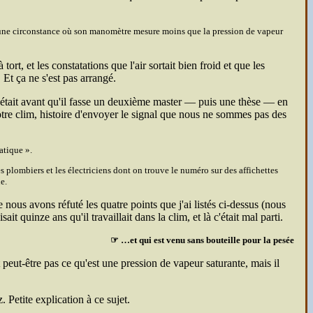
ne circonstance où son manomètre mesure moins que la pression de vapeur
ort, et les constatations que l'air sortait bien froid et que les
. Et ça ne s'est pas arrangé.
c'était avant qu'il fasse un deuxième master — puis une thèse — en
otre clim, histoire d'envoyer le signal que nous ne sommes pas des
matique
.
s plombiers et les électriciens dont on trouve le numéro sur des affichettes
e.
e nous avons réfuté les quatre points que j'ai listés ci-dessus (nous
 quinze ans qu'il travaillait dans la clim, et là c'était mal parti.
☞ …et qui est venu sans bouteille pour la pesée
t peut-être pas ce qu'est une pression de vapeur saturante, mais il
 Petite explication à ce sujet.