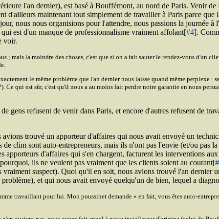
xtérieure l'an dernier), est basé à Bouffémont, au nord de Paris. Venir d
d'ailleurs maintenant tout simplement de travailler à Paris parce que la
l jour, nous nous organisions pour l'attendre, nous passions la journée à l'
, ce qui est d'un manque de professionnalisme vraiment affolant[
#4
]. Comm
 voir.
 mais la moindre des choses, c'est que si on a fait sauter le rendez-vous d'un client
e.
 exactement le même problème que l'an dernier nous laisse quand même perplexe : se
 ?). Ce qui est sûr, c'est qu'il nous a au moins fait perdre notre garantie en nous pers
de gens refusent de venir dans Paris, et encore d'autres refusent de trava
vions trouvé un apporteur d'affaires qui nous avait envoyé un technici
de clim sont auto-entrepreneurs, mais ils n'ont pas l'envie (et/ou pas 
des apporteurs d'affaires qui s'en chargent, facturent les interventions aux 
 pourquoi, ils ne veulent pas vraiment que les clients soient au courant[
#
vraiment suspect). Quoi qu'il en soit, nous avions trouvé l'an dernier un
blème), et qui nous avait envoyé quelqu'un de bien, lequel a diagnostiqu
 comme travaillant pour lui. Mon poussinet demande
en fait, vous êtes auto-entrepre
n'en avaient pas, nous avons fait appel à notre installateur d'origine (celui de Bouf