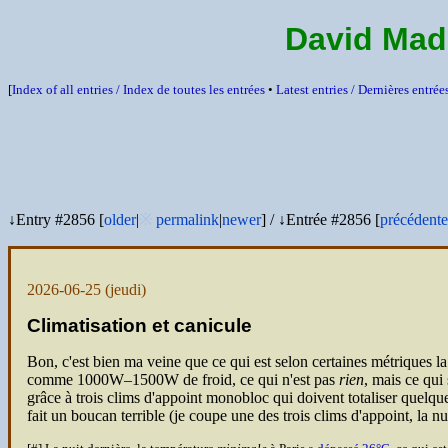
David Mad
[
Index of all entries /
Index de toutes les entrées
•
Latest entries /
Dernières entrée
↓Entry #2856 [
older
|
※
permalink
|
newer
]
/
↓Entrée #2856 [
précédente
2026-06-25
(jeudi)
Climatisation et canicule
Bon, c'est bien ma veine que ce qui est selon certaines métriques 
comme 1000W–1500W de froid, ce qui n'est pas
rien
, mais ce qui
grâce à trois clims d'appoint monobloc qui doivent totaliser qu
fait un boucan terrible (je coupe une des trois clims d'appoint, la n