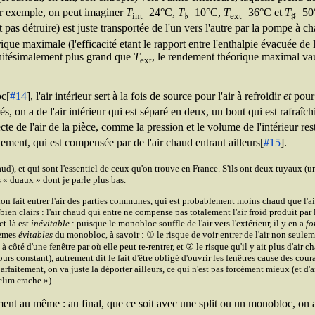
r exemple, on peut imaginer
T
=24°C,
T
=10°C,
T
=36°C et
T
=50°
int
♭
ext
♯
t pas détruire) est juste transportée de l'un vers l'autre par la pompe à 
orique maximale (l'efficacité etant le rapport entre l'enthalpie évacuée de 
nitésimalement plus grand que
T
, le rendement théorique maximal va
ext
oc[
#14
], l'air intérieur sert à la fois de source pour l'air à refroidir
et
pour 
és, on a de l'air intérieur qui est séparé en deux, un bout qui est rafraîchi
e de l'air de la pièce, comme la pression et le volume de l'intérieur restent
tement, qui est compensée par de l'air chaud entrant ailleurs[
#15
].
aud), et qui sont l'essentiel de ceux qu'on trouve en France. S'ils ont deux tuyaux (un p
 « duaux » dont je parle plus bas.
on fait entrer l'air des parties communes, qui est probablement moins chaud que l'air
 bien clairs : l'air chaud qui entre ne compense pas totalement l'air froid produit p
ct-là est
inévitable
: puisque le monobloc souffle de l'air vers l'extérieur, il y en a
fo
blèmes
évitables
du monobloc, à savoir : ① le risque de voir entrer de l'air non seule
 à côté d'une fenêtre par où elle peut re-rentrer, et ② le risque qu'il y ait plus d'ai
jours constant), autrement dit le fait d'être obligé d'ouvrir les fenêtres cause des cou
arfaitement, on va juste la déporter ailleurs, ce qui n'est pas forcément mieux (et d'ai
clim crache »).
ement au même : au final, que ce soit avec une split ou un monobloc, on 