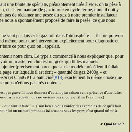
ut une bouteille spéciale, préalablement tirée à vide, on la pèse à
y a, et s'il en manque (le gaz tourne en cycle fermé, donc il doit y
it pas de réclamer une pesée du gaz à notre premier installateur
type nous a spontanément proposé de faire la pesée, ce que nous
 ne veut pas laisser le gaz fuir dans l'atmosphère — il a un pouvoir
and même, pour une intervention explicitement pour diagnostic et
r faire ce pour quoi on l'appelait.
ntenir notre clim. Le type a commencé à nous expliquer que, pour
avoir un master en clim est un geek qui lit les manuels
ajouter (précisément parce que sur le modèle précédent il fallait
 page sur laquelle il est écrit
quantité de gaz 2400g
et
ishi
(et Chat
GPT
a halluciné[
#13
] exactement la même chose que
ue nous n'étions pas très contents.
n'est pas grave, il nous donnera d'autant plus raison sur la présence d'une fuite.
s qu'à ce stade-là nous ne savions pas encore qu'il ne l'avait pas.)
e
que faut-il faire ?
. (Bon ben si vous voulez des exemples de ce qu'il faut
 pour lui un manuel
que nous lui tenions sous les yeux
, c'est quand même à
☞ Quoi faire ?