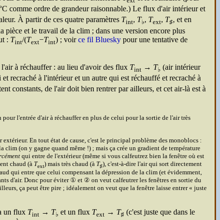
ext
C comme ordre de grandeur raisonnable.) Le flux d'air intérieur et
chaleur. À partir de ces quatre paramètres
T
,
T
,
T
,
T
, et en
int
♭
ext
♯
la pièce et le travail de la clim ; dans une version encore plus
ut :
T
/(
T
−
T
) ; voir
ce fil Bluesky
pour une tentative de
int
ext
int
l'air à réchauffer : au lieu d'avoir des flux
T
→
T
(air intérieur
int
♭
 et recraché à l'intérieur et un autre qui est réchauffé et recraché à
 constants, de l'air doit bien rentrer par ailleurs, et cet air-là est à
our l'entrée d'air à réchauffer en plus de celui pour la sortie de l'air très
 extérieur. En tout état de cause, c'est le principal problème des monoblocs :
ar la clim (on y gagne quand même !) ; mais ça crée un gradient de température
rcément
qui entre de l'extérieur (même si vous calfeutrez bien la fenêtre où est
ment chaud (à
T
) mais très chaud (à
T
), c'est-à-dire l'air qui sort directement
ext
♯
r chaud qui entre que celui compensant la dépression de la clim (et évidemment,
rants d'air. Donc pour éviter ① et ② on veut calfeutrer les fenêtres en sortie du
lleurs, ça peut être pire ; idéalement on veut que la fenêtre laisse entrer « juste
a un flux
T
→
T
et un flux
T
→
T
(c'est juste que dans le
int
♭
ext
♯