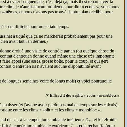
 à éviter l'engueulade, c'est déjà ça, mais il est reparti avec la
otre clim, je n'aurais aucun problème pour dire
écoutez, vous nous
us-mêmes, et nous n'avons pas trouvé d'autre plan crédible pour
esée sera difficile pour un certain temps.
 poussinet a tiqué que ça ne marcherait probablement pas pour une
en avait fait l'an dernier.)
s donne droit à une visite de contrôle par an (ou quelque chose du
le contrat d'entretien donne quand même une chose très importante,
 faire appel (une assez grosse boîte, pour le coup, et qui gère
ontrat d'entretien ils n'avaient aucune disponibilité avant
nt de longues semaines voire de longs mois) et voici pourquoi je
☞ Efficacité des « splits » et des « monoblocs »
analyser (et j'avoue avoir perdu pas mal de temps sur les calculs),
orique entre les clims « split » et les clims « monobloc ».
nd de l'air à la température ambiante intérieure
T
, et le refroidit
int
e l'air à température ambiante extérieure
T
et le réchauffe (pour