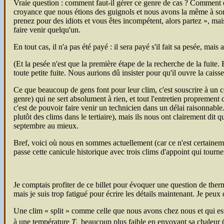
Vraie question : comment faut-il gérer ce genre de cas ? Comment expl
croyance que nous étions des guignols et nous avons la même à son su
prenez pour des idiots et vous êtes incompétent, alors partez
, mai
faire venir quelqu'un.
En tout cas, il n'a pas été payé : il sera payé s'il fait sa pesée, mai
(Et la pesée n'est que la première étape de la recherche de la fuite
toute petite fuite. Nous aurions dû insister pour qu'il ouvre la cais
Ce que beaucoup de gens font pour leur clim, c'est souscrire à un co
genre) qui ne sert absolument à rien, et tout l'entretien propremen
c'est de pouvoir faire venir un technicien dans un délai raisonnable
plutôt des clims dans le tertiaire), mais ils nous ont clairement dit
septembre au mieux.
Bref, voici où nous en sommes actuellement (car ce n'est certaineme
passe cette canicule historique avec trois clims d'appoint qui tourn
Je comptais profiter de ce billet pour évoquer une question de ther
mais je suis trop fatigué pour écrire les détails maintenant. Je peux
Une clim « split » comme celle que nous avons chez nous et qui est 
à une température
T
beaucoup plus faible en envoyant sa chaleur (et