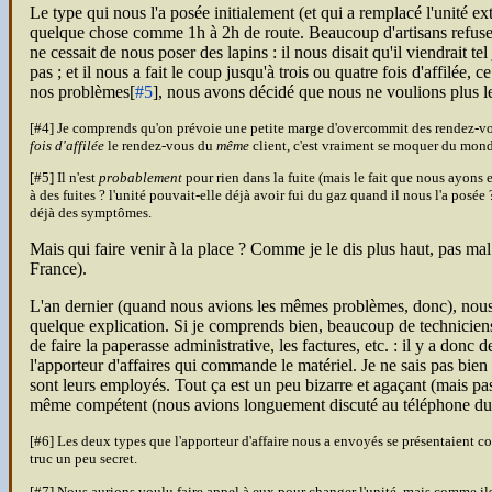
Le type qui nous l'a posée initialement (et qui a remplacé l'unité e
quelque chose comme 1h à 2h de route. Beaucoup d'artisans refusent 
ne cessait de nous poser des lapins : il nous disait qu'il viendrait te
pas ; et il nous a fait le coup jusqu'à trois ou quatre fois d'affilée
nos problèmes[
#5
], nous avons décidé que nous ne voulions plus le
[#4] Je comprends qu'on prévoie une petite marge d'overcommit des rendez-vous ;
fois d'affilée
le rendez-vous du
même
client, c'est vraiment se moquer du mond
[#5] Il n'est
probablement
pour rien dans la fuite (mais le fait que nous ayons
à des fuites ? l'unité pouvait-elle déjà avoir fui du gaz quand il nous l'a posée
déjà des symptômes.
Mais qui faire venir à la place ? Comme je le dis plus haut, pas mal 
France).
L'an dernier (quand nous avions les mêmes problèmes, donc), nous a
quelque explication. Si je comprends bien, beaucoup de techniciens 
de faire la paperasse administrative, les factures, etc. : il y a donc 
l'apporteur d'affaires qui commande le matériel. Je ne sais pas bien
sont leurs employés. Tout ça est un peu bizarre et agaçant (mais pas 
même compétent (nous avions longuement discuté au téléphone du pro
[#6] Les deux types que l'apporteur d'affaire nous a envoyés se présentaient
truc un peu secret.
[#7] Nous aurions voulu faire appel à eux pour changer l'unité, mais comme ils 