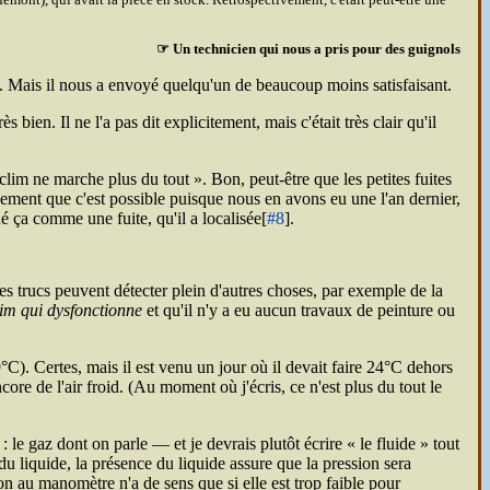
☞ Un technicien qui nous a pris pour des guignols
e. Mais il nous a envoyé quelqu'un de beaucoup moins satisfaisant.
bien. Il ne l'a pas dit explicitement, mais c'était très clair qu'il
la clim ne marche plus du tout
. Bon, peut-être que les petites fuites
nement que c'est possible puisque nous en avons eu une l'an dernier,
é ça comme une fuite, qu'il a localisée[
#8
].
es trucs peuvent détecter plein d'autres choses, par exemple de la
lim qui dysfonctionne
et qu'il n'y a eu aucun travaux de peinture ou
9°C). Certes, mais il est venu un jour où il devait faire 24°C dehors
core de l'air froid. (Au moment où j'écris, ce n'est plus du tout le
 : le gaz dont on parle — et je devrais plutôt écrire
le fluide
tout
du liquide, la présence du liquide assure que la pression sera
 au manomètre n'a de sens que si elle est trop faible pour