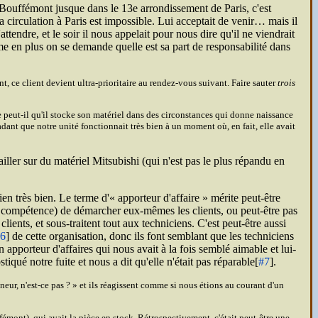
e Bouffémont jusque dans le 13e arrondissement de Paris, c'est
 circulation à Paris est impossible. Lui acceptait de venir… mais il
attendre, et le soir il nous appelait pour nous dire qu'il ne viendrait
e en plus on se demande quelle est sa part de responsabilité dans
, ce client devient ultra-prioritaire au rendez-vous suivant. Faire sauter
trois
 peut-il qu'il stocke son matériel dans des circonstances qui donne naissance
uadant que notre unité fonctionnait très bien à un moment où, en fait, elle avait
iller sur du matériel Mitsubishi (qui n'est pas le plus répandu en
en très bien. Le terme d'
apporteur d'affaire
mérite peut-être
la compétence) de démarcher eux-mêmes les clients, ou peut-être pas
clients, et sous-traitent tout aux techniciens. C'est peut-être aussi
6
] de cette organisation, donc ils font semblant que les techniciens
 apporteur d'affaires qui nous avait à la fois semblé aimable et lui-
é notre fuite et nous a dit qu'elle n'était pas réparable[
#7
].
neur, n'est-ce pas ?
et ils réagissent comme si nous étions au courant d'un
fémont), qui avait la pièce en stock. Rétrospectivement, c'était peut-être une