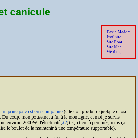
et canicule
David Madore
Prof. site
Site Root
Site Map
WebLog
clim principale est en semi-panne
(elle doit produire quelque chose
). Du coup, mon poussinet a fui à la montagne, et moi je survis
nt environ 2000W d'électricité[
#2
]). Ça tient à peu près, mais ça
faire le boulot de la maintenir à une température supportable).