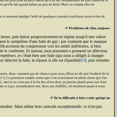
chaud au plus froid du petit matin qu'il ne fait normalement au plus chaud de la
st qu'elle fait quand même un peu de froid. Mais vu comme elle est
 ce moment (malgré l'arrêt de quelques centrales nucléaires pour éviter de
☞ Problèmes de clim, toujours
 heure, puis baisse progressivement en régime jusqu'à une valeur
ent le symptôme d'une fuite de gaz : pas vraiment que le manque
efficacement du compresseur vers les unités intérieures, si bien
mble le confirmer. Et surtout, mon poussinet a promené un détecteur
symptômes
, et c'était bien une fuite (qui nous a obligés à changer
 détecter la fuite, la réparer si elle est réparable[
#3
], puis remettre
 garantie, donc vraiment pas de chance pour nous.) Rien ne dit que l'endroit de la
égler !). Le poussinet semble croire que c'est exactement la même chose que l'an
) ; moi je ne crois pas à la loi des séries donc je penche plutôt pour une fuite
e ce type, normalement rare, deux ans d'affilée, est troublant quant à notre
☞ De la difficulté à faire venir quelqu'un
eptembre. Mais même hors canicule exceptionnelle, ce n'est pas