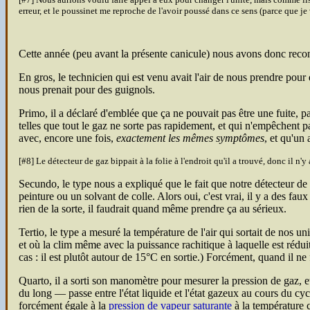
erreur, et le poussinet me reproche de l'avoir poussé dans ce sens (parce que je
Cette année (peu avant la présente canicule) nous avons donc recon
En gros, le technicien qui est venu avait l'air de nous prendre pour de
nous prenait pour des guignols.
Primo, il a déclaré d'emblée que ça ne pouvait pas être une fuite, pa
telles que tout le gaz ne sorte pas rapidement, et qui n'empêchent 
avec, encore une fois,
exactement les mêmes symptômes
, et qu'un
[#8] Le détecteur de gaz bippait à la folie à l'endroit qu'il a trouvé, donc il n
Secundo, le type nous a expliqué que le fait que notre détecteur de 
peinture ou un solvant de colle. Alors oui, c'est vrai, il y a des fau
rien de la sorte, il faudrait quand même prendre ça au sérieux.
Tertio, le type a mesuré la température de l'air qui sortait de nos u
et où la clim même avec la puissance rachitique à laquelle est réduite
cas : il est plutôt autour de 15°C en sortie.) Forcément, quand il ne
Quarto, il a sorti son manomètre pour mesurer la pression de gaz, et 
du long — passe entre l'état liquide et l'état gazeux au cours du cy
forcément égale à la
pression de vapeur saturante
à la température 