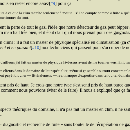
 nous en rester encore assez[
#9
] pour ça.
duire à ce que la clim marche seulement à moitié : s'il ne compte comme
fuite
qu'u
fonctionner du tout.
t la perte de tout le gaz, l'idée que notre détecteur de gaz peut bipper à t
 marchait très bien, et il était clair qu'il nous prenait pour des guignols
clims : il a fait un master de physique spécialisé en climatisation (ça 
ent et en passant
[
#10
] aux techniciens qui passent pour s'occuper de n
 d'ailleurs j'ai fait un master de physique là-dessus avant de me tourner vers l'infor
rs clients dans le domaine de leur spécialité, même si ça semble surtout concerner le
i ont payé fort cher — littéralement — leur manque d'expertise dans tel ou tel domain
tent pris de haut. Je crois que notre type s'est senti pris de haut parce qu
mment nous pouvions éviter de le faire). Il nous a expliqué que ça faisait
aspects théoriques du domaine, il n'a pas fait un master en clim, il ne sai
.
diagnostic et recherche de fuite
sans bouteille de récupération de gaz.