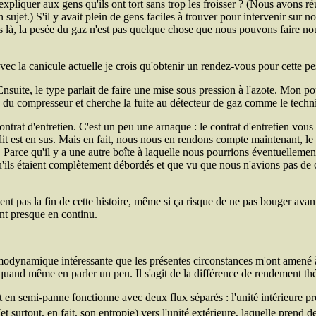
iquer aux gens qu'ils ont tort sans trop les froisser ? (Nous avons réussi
jet.) S'il y avait plein de gens faciles à trouver pour intervenir sur n
s là, la pesée du gaz n'est pas quelque chose que nous pouvons faire no
s avec la canicule actuelle je crois qu'obtenir un rendez-vous pour cette p
. Ensuite, le type parlait de faire une mise sous pression à l'azote. Mon
se du compresseur et cherche la fuite au détecteur de gaz comme le technici
ntrat d'entretien. C'est un peu une arnaque : le contrat d'entretien vou
t dit est en sus. Mais en fait, nous nous en rendons compte maintenant, 
. Parce qu'il y a une autre boîte à laquelle nous pourrions éventuellement
 qu'ils étaient complètement débordés et que vu que nous n'avions pas de c
nt pas la fin de cette histoire, même si ça risque de ne pas bouger ava
ent presque en continu.
modynamique intéressante que les présentes circonstances m'ont amené à 
 quand même en parler un peu. Il s'agit de la différence de rendement thé
en semi-panne fonctionne avec deux flux séparés : l'unité intérieure pre
 surtout, en fait, son entropie) vers l'unité extérieure, laquelle prend d