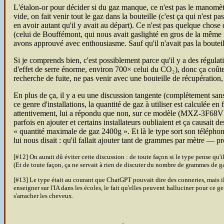
L'étalon-or pour décider si du gaz manque, ce n'est pas le manomètre
vide, on fait venir tout le gaz dans la bouteille (c'est ça qui n'est 
en avoir autant qu'il y avait au départ). Ce n'est pas quelque chos
(celui de Bouffémont, qui nous avait gaslighté en gros de la même m
avons approuvé avec enthousiasme. Sauf qu'il n'avait pas la bouteill
Si je comprends bien, c'est possiblement parce qu'il y a des régulat
d'effet de serre énorme, environ 700× celui du CO₂), donc ça coûte
recherche de fuite, ne pas venir avec une bouteille de récupération, c
En plus de ça, il y a eu une discussion tangente (complètement san
ce genre d'installations, la quantité de gaz à utiliser est calculée
attentivement, lui a répondu que non, sur ce modèle (MXZ-3F68VF4) c
parfois en ajouter et certains installateurs oubliaient et ça causait
quantité maximale de gaz 2400g
. Et là le type sort son télépho
lui nous disait : qu'il fallait ajouter tant de grammes par mètre — 
[#12] On aurait dû éviter cette discussion : de toute façon si le type pense qu'i
(Et de toute façon, ça ne servait à rien de discuter du nombre de grammes de gaz
[#13] Le type était au courant que Chat
GPT
pouvait dire des conneries, mais i
enseigner sur l'
IA
dans les écoles, le fait qu'elles peuvent halluciner pour ce 
s'arracher les cheveux.