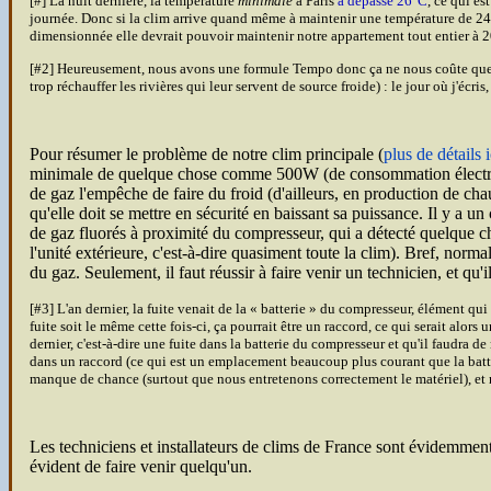
[#] La nuit dernière, la température
minimale
à Paris
a dépassé 26°C
, ce qui es
journée. Donc si la clim arrive quand même à maintenir une température de 24
dimensionnée elle devrait pouvoir maintenir notre appartement tout entier à 20
[#2] Heureusement, nous avons une formule Tempo donc ça ne nous coûte que qu
trop réchauffer les rivières qui leur servent de source froide) : le jour où j'écr
Pour résumer le problème de notre clim principale (
plus de détails i
minimale de quelque chose comme 500W (de consommation électrique
de gaz l'empêche de faire du froid (d'ailleurs, en production de chau
qu'elle doit se mettre en sécurité en baissant sa puissance. Il y a
de gaz fluorés à proximité du compresseur, qui a détecté quelque c
l'unité extérieure, c'est-à-dire quasiment toute la clim). Bref, normal
du gaz. Seulement, il faut réussir à faire venir un technicien, et qu'
[#3] L'an dernier, la fuite venait de la « batterie » du compresseur, élément qui
fuite soit le même cette fois-ci, ça pourrait être un raccord, ce qui serait alor
dernier, c'est-à-dire une fuite dans la batterie du compresseur et qu'il faudra d
dans un raccord (ce qui est un emplacement beaucoup plus courant que la batter
manque de chance (surtout que nous entretenons correctement le matériel), e
Les techniciens et installateurs de clims de France sont évidemmen
évident de faire venir quelqu'un.