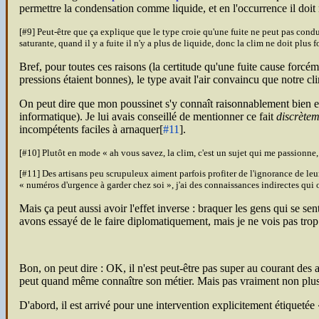
permettre la condensation comme liquide, et en l'occurrence il doit
[#9] Peut-être que ça explique que le type croie qu'une fuite ne peut pas con
saturante, quand il y a fuite il n'y a plus de liquide, donc la clim ne doit plus 
Bref, pour toutes ces raisons (la certitude qu'une fuite cause forcémen
pressions étaient bonnes), le type avait l'air convaincu que notre clim
On peut dire que mon poussinet s'y connaît raisonnablement bien en 
informatique). Je lui avais conseillé de mentionner ce fait
discrètem
incompétents faciles à arnaquer[
#11
].
[#10] Plutôt en mode
ah vous savez, la clim, c'est un sujet qui me passionne,
[#11] Des artisans peu scrupuleux aiment parfois profiter de l'ignorance de leu
numéros d'urgence à garder chez soi
, j'ai des connaissances indirectes qu
Mais ça peut aussi avoir l'effet inverse : braquer les gens qui se sen
avons essayé de le faire diplomatiquement, mais je ne vois pas trop co
Bon, on peut dire :
OK
, il n'est peut-être pas super au courant des 
peut quand même connaître son métier. Mais pas vraiment non plus
D'abord, il est arrivé pour une intervention explicitement étiquetée