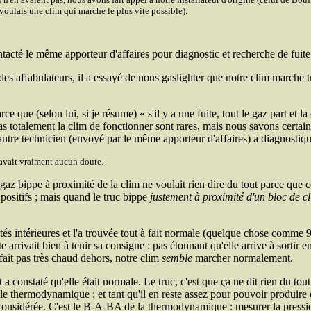
 voulais une clim qui marche le plus vite possible).
tacté le même apporteur d'affaires pour diagnostic et recherche de fuit
s affabulateurs, il a essayé de nous gaslighter que notre clim marche très 
rce que (selon lui, si je résume)
s'il y a une fuite, tout le gaz part et 
pas totalement la clim de fonctionner sont rares, mais nous savons certai
 autre technicien (envoyé par le même apporteur d'affaires) a diagnostiqu
'y avait vraiment aucun doute.
gaz bippe à proximité de la clim ne voulait rien dire du tout parce que c
x positifs ; mais quand le truc bippe
justement à proximité d'un bloc de c
nités intérieures et l'a trouvée tout à fait normale (quelque chose comme 
 arrivait bien à tenir sa consigne : pas étonnant qu'elle arrive à sortir en
 fait pas très chaud dehors, notre clim
semble
marcher normalement.
a constaté qu'elle était normale. Le truc, c'est que ça ne dit rien du tout
cle thermodynamique ; et tant qu'il en reste assez pour pouvoir produire 
considérée. C'est le B-A-BA de la thermodynamique : mesurer la pression