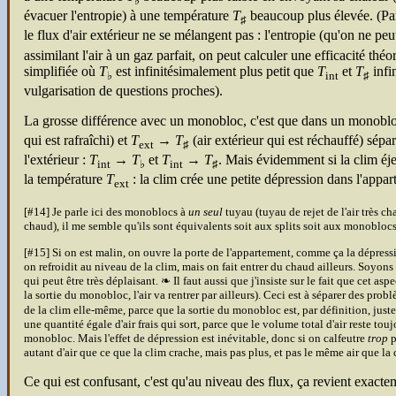
♭
évacuer l'entropie) à une température
T
beaucoup plus élevée. (Pa
♯
le flux d'air extérieur ne se mélangent pas : l'entropie (qu'on ne peu
assimilant l'air à un gaz parfait, on peut calculer une efficacité thé
simplifiée où
T
est infinitésimalement plus petit que
T
et
T
infi
♭
int
♯
vulgarisation de questions proches).
La grosse différence avec un monobloc, c'est que dans un monobl
qui est rafraîchi) et
T
→
T
(air extérieur qui est réchauffé) sépar
ext
♯
l'extérieur :
T
→
T
et
T
→
T
. Mais évidemment si la clim éject
int
♭
int
♯
la température
T
: la clim crée une petite dépression dans l'appar
ext
[#14] Je parle ici des monoblocs à
un seul
tuyau (tuyau de rejet de l'air très ch
chaud), il me semble qu'ils sont équivalents soit aux splits soit aux monoblocs
[#15] Si on est malin, on ouvre la porte de l'appartement, comme ça la dépressi
on refroidit au niveau de la clim, mais on fait entrer du chaud ailleurs. Soyons
qui peut être très déplaisant. ❧ Il faut aussi que j'insiste sur le fait que cet aspe
la sortie du monobloc, l'air va rentrer par ailleurs). Ceci est à séparer des pro
de la clim elle-même, parce que la sortie du monobloc est, par définition, juste
une quantité égale d'air frais qui sort, parce que le volume total d'air reste tou
monobloc. Mais l'effet de dépression est inévitable, donc si on calfeutre
trop
p
autant d'air que ce que la clim crache, mais pas plus, et pas le même air que la 
Ce qui est confusant, c'est qu'au niveau des flux, ça revient exact