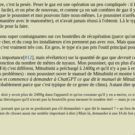
, c'est la pesée. Peser le gaz est une opération un peu compliquée : il fa
pas facile), et on pèse de nouveau, et comme ça on sait combien de gaz il 
e que le poussinet et moi pouvons faire nous-mêmes. Le poussinet n'arrêta
anière avec le manomètre), et n'avait jamais réussi à l'obtenir. Là le 
e pour la faire.
ions super contraignantes sur ces bouteilles de récupération (parce qu'on
 cher, et du coup les installateurs n'en prennent pas avec eux. Mais qu
'est vraiment très con. En gros, le type n'a pas pris l'outil principal pou
s importance[
#12
], mais révélatrice) sur la quantité de gaz que
devrait
co
 en fonction du nombre de mètres de tuyaux. Mon poussinet, qui en plus d'
'est différent, Mitsubishi a préchargé à 2400g et qu'il n'y a pas à en 
 des problèmes) : mon poussinet ouvre le manuel de Mitsubishi et montre la
ne et
commence à demander à Chat
GPT
ce que dit le manuel de Mitsub
probablement parce que c'est typique de ce genre de clims). Autant dire q
l doit y avoir
plus
de 2400g dans l'appareil et qu'on constate qu'il y en a
moins
, ce 
 théoriques qu'il n'avait pas la bouteille pour mesurer le nombre réel — mais je croi
l pensait que ça ne se produirait pas s'il demandait
que dit le manuel ?
au lieu d
genre de choses aussi me semble important à dire.) Mais là, demander à une
IA
de lire