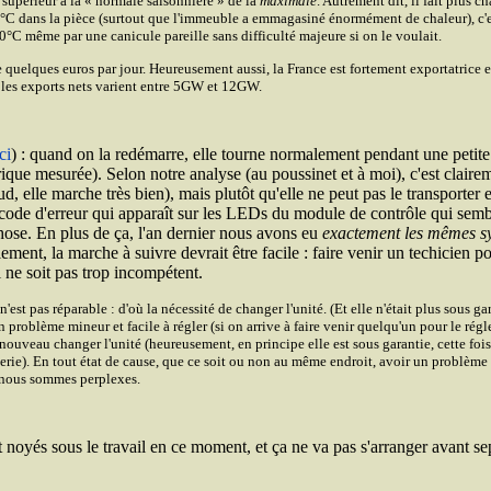
t supérieur à la « normale saisonnière » de la
maximale
. Autrement dit, il fait plus 
°C dans la pièce (surtout que l'immeuble a emmagasiné énormément de chaleur), c'e
°C même par une canicule pareille sans difficulté majeure si on le voulait.
elques euros par jour. Heureusement aussi, la France est fortement exportatrice en
is, les exports nets varient entre 5GW et 12GW.
ci
) : quand on la redémarre, elle tourne normalement pendant une petite
 mesurée). Selon notre analyse (au poussinet et à moi), c'est clairem
d, elle marche très bien), mais plutôt qu'elle ne peut pas le transporter 
 un code d'erreur qui apparaît sur les LEDs du module de contrôle qui se
hose. En plus de ça, l'an dernier nous avons eu
exactement les mêmes 
ement, la marche à suivre devrait être facile : faire venir un techicien pour
il ne soit pas trop incompétent.
 n'est pas réparable : d'où la nécessité de changer l'unité. (Et elle n'était plus sous
s un problème mineur et facile à régler (si on arrive à faire venir quelqu'un pour le r
e nouveau changer l'unité (heureusement, en principe elle est sous garantie, cette fois
ie). En tout état de cause, que ce soit ou non au même endroit, avoir un problème d
t nous sommes perplexes.
t noyés sous le travail en ce moment, et ça ne va pas s'arranger avant s