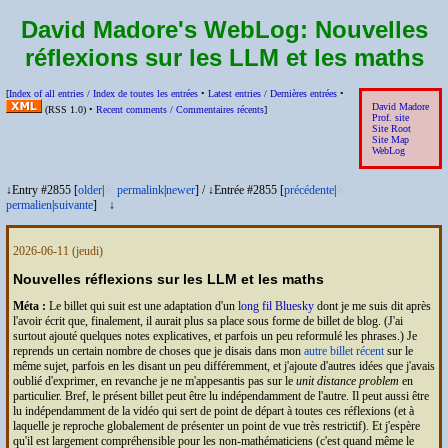
David Madore's WebLog:
Nouvelles
réflexions sur les
LLM
et les maths
[
Index of all entries /
Index de toutes les entrées
•
Latest entries /
Dernières entrées
•
David Madore
(
RSS
1.0) •
Recent comments /
Commentaires récents
]
Prof. site
Site Root
Site Map
WebLog
↓Entry #2855 [
older
|
※
permalink
|
newer
]
/
↓Entrée #2855 [
précédente
|
※
permalien
|
suivante
]
↓
2026-06-11
(jeudi)
Nouvelles réflexions sur les
LLM
et les maths
Méta :
Le billet qui suit est une adaptation d'un
long fil Bluesky
dont je me suis dit après
l'avoir écrit que, finalement, il aurait plus sa place sous forme de billet de blog. (J'ai
surtout ajouté quelques notes explicatives, et parfois un peu reformulé les phrases.) Je
reprends un certain nombre de choses que je disais dans mon
autre billet récent
sur le
même sujet, parfois en les disant un peu différemment, et j'ajoute d'autres idées que j'avais
oublié d'exprimer, en revanche je ne m'appesantis pas sur le
unit distance problem
en
particulier. Bref, le présent billet peut être lu indépendamment de l'autre. Il peut aussi être
lu indépendamment de la vidéo qui sert de point de départ à toutes ces réflexions (et à
laquelle je reproche globalement de présenter un point de vue très restrictif). Et j'espère
qu'il est largement compréhensible pour les non-mathématiciens (c'est quand même le