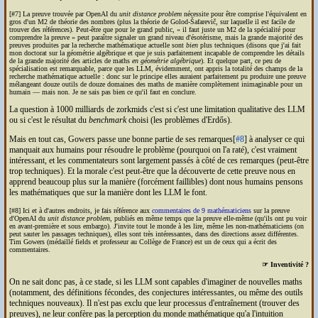
[#7] La preuve trouvée par Open
AI
du
unit distance problem
nécessite pour être comprise l'équivalent en
gros d'un M2 de théorie des nombres (plus la théorie de Golod-Šafarevič, sur laquelle il est facile de
trouver des références). Peut-être que pour le grand public,
il faut juste un M2 de la spécialité pour
comprendre la preuve
peut paraître signaler un grand niveau d'ésotérisme, mais la grande majorité des
preuves produites par la recherche mathématique actuelle sont
bien
plus techniques (disons que j'ai fait
mon doctorat sur la géométrie algébrique et que je suis parfaitement incapable de comprendre les détails
de la grande majorité des articles de maths
en géométrie algébrique
). Et quelque part, ce peu de
spécialisation est remarquable, parce que les
LLM
, évidemment, ont appris la totalité des champs de la
recherche mathématique actuelle : donc sur le principe elles auraient parfaitement pu produire une preuve
mélangeant douze outils de douze domaines des maths de manière complètement inimaginable pour un
humain — mais non. Je ne sais pas bien ce qu'il faut en conclure.
La question à 1000 milliards de zorkmids c'est si c'est une limitation qualitative des
LLM
ou si c'est le résultat du
benchmark
choisi (les problèmes d'Erdős).
Mais en tout cas, Gowers passe une bonne partie de ses remarques[
#8
] à analyser ce qui
manquait aux humains pour résoudre le problème (pourquoi on l'a raté), c'est vraiment
intéressant, et les commentateurs sont largement passés à côté de ces remarques (peut-être
trop techniques). Et la morale c'est peut-être que la découverte de cette preuve nous en
apprend beaucoup plus sur la manière (forcément faillibles) dont nous humains pensons
les mathématiques que sur la manière dont les
LLM
le font.
[#8] Ici et à d'autres endroits, je fais référence aux
commentaires de 9 mathématiciens
sur la preuve
d'Open
AI
du
unit distance problem
, publiés en même temps que la preuve elle-même (qu'ils ont pu voir
en avant-première et sous embargo). J'invite tout le monde à les lire, même les non-mathématiciens (on
peut sauter les passages techniques), elles sont très intéressantes, dans des directions assez différentes.
Tim Gowers (médaillé fields et professeur au Collège de France) est un de ceux qui a écrit des
commentaires.
☞ Inventivité ?
On ne sait donc pas, à ce stade, si les
LLM
sont capables d'imaginer de nouvelles maths
(notamment, des définitions fécondes, des conjectures intéressantes, ou même des outils
techniques nouveaux). Il n'est pas exclu que leur processus d'entraînement (trouver des
preuves), ne leur confère pas la perception du monde mathématique qu'a l'intuition