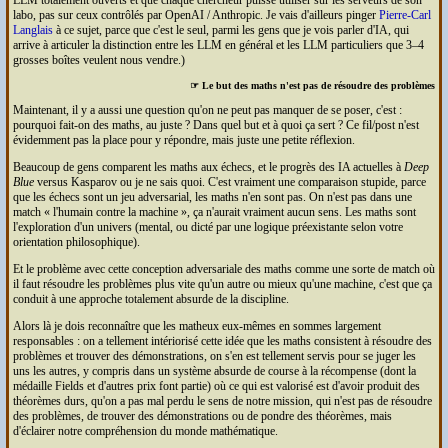
LLM
totalement ouverts et que chaque chercheur puisse utiliser sur les serveurs de son
labo, pas sur ceux contrôlés par Open
AI
/ Anthropic. Je vais d'ailleurs pinger
Pierre-Carl
Langlais
à ce sujet, parce que c'est le seul, parmi les gens que je vois parler d'
IA
, qui
arrive à articuler la distinction entre les
LLM
en général et les
LLM
particuliers que 3–4
grosses boîtes veulent nous vendre.)
☞ Le but des maths n'est pas de résoudre des problèmes
Maintenant, il y a aussi une question qu'on ne peut pas manquer de se poser, c'est :
pourquoi fait-on des maths, au juste ? Dans quel but et à quoi ça sert ? Ce fil/post n'est
évidemment pas la place pour y répondre, mais juste une petite réflexion.
Beaucoup de gens comparent les maths aux échecs, et le progrès des
IA
actuelles à
Deep
Blue
versus Kasparov ou je ne sais quoi. C'est vraiment une comparaison stupide, parce
que les échecs sont un jeu adversarial, les maths n'en sont pas. On n'est pas dans une
match « l'humain contre la machine », ça n'aurait vraiment aucun sens. Les maths sont
l'exploration d'un univers (mental, ou dicté par une logique préexistante selon votre
orientation philosophique).
Et le problème avec cette conception adversariale des maths comme une sorte de match où
il faut résoudre les problèmes plus vite qu'un autre ou mieux qu'une machine, c'est que ça
conduit à une approche totalement absurde de la discipline.
Alors là je dois reconnaître que les matheux eux-mêmes en sommes largement
responsables : on a tellement intériorisé cette idée que les maths consistent à résoudre des
problèmes et trouver des démonstrations, on s'en est tellement servis pour se juger les
uns les autres, y compris dans un système absurde de course à la récompense (dont la
médaille Fields et d'autres prix font partie) où ce qui est valorisé est d'avoir produit des
théorèmes durs, qu'on a pas mal perdu le sens de notre mission, qui n'est pas de résoudre
des problèmes, de trouver des démonstrations ou de pondre des théorèmes, mais
d'éclairer notre compréhension du monde mathématique.