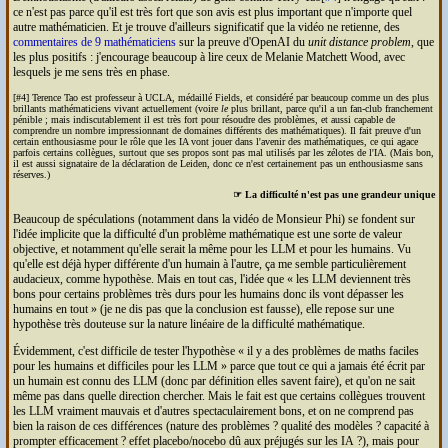
ce n'est pas parce qu'il est très fort que son avis est plus important que n'importe quel
autre mathématicien. Et je trouve d'ailleurs significatif que la vidéo ne retienne, des
commentaires de 9 mathématiciens
sur la preuve d'Open
AI
du
unit distance problem
, que
les plus positifs : j'encourage beaucoup à lire ceux de Melanie Matchett Wood, avec
lesquels je me sens très en phase.
[#4] Terence Tao est professeur à
UCLA
, médaillé Fields, et considéré par beaucoup comme un des plus
brillants mathématiciens vivant actuellement (voire
le
plus brillant, parce qu'il a un fan-club franchement
pénible ; mais indiscutablement il est très fort pour résoudre des problèmes, et aussi capable de
comprendre un nombre impressionnant de domaines différents des mathématiques). Il fait preuve d'un
certain enthousiasme pour le rôle que les
IA
vont jouer dans l'avenir des mathématiques, ce qui agace
parfois certains collègues, surtout que ses propos sont pas mal utilisés par les zélotes de l'
IA
. (Mais bon,
il est aussi signataire de la déclaration de Leiden, donc ce n'est certainement pas un enthousiasme sans
réserves.)
☞ La difficulté n'est pas une grandeur unique
Beaucoup de spéculations (notamment dans la vidéo de Monsieur Phi) se fondent sur
l'idée implicite que la difficulté d'un problème mathématique est une sorte de valeur
objective, et notamment qu'elle serait la même pour les
LLM
et pour les humains. Vu
qu'elle est déjà hyper différente d'un humain à l'autre, ça me semble particulièrement
audacieux, comme hypothèse. Mais en tout cas, l'idée que
les
LLM
deviennent très
bons pour certains problèmes très durs pour les humains donc ils vont dépasser les
humains en tout
(je ne dis pas que la conclusion est fausse), elle repose sur une
hypothèse très douteuse sur la nature linéaire de la difficulté mathématique.
Évidemment, c'est difficile de tester l'hypothèse
il y a des problèmes de maths faciles
pour les humains et difficiles pour les
LLM
parce que tout ce qui a jamais été écrit par
un humain est connu des
LLM
(donc par définition elles savent faire), et qu'on ne sait
même pas dans quelle direction chercher. Mais le fait est que certains collègues trouvent
les
LLM
vraiment mauvais et d'autres spectaculairement bons, et on ne comprend pas
bien la raison de ces différences (nature des problèmes ? qualité des modèles ? capacité à
prompter efficacement ? effet placebo/nocebo dû aux préjugés sur les
IA
?), mais pour