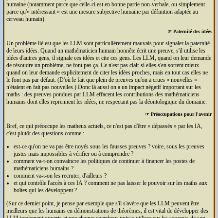
humaine (notamment parce que celle-ci est en bonne partie non-verbale, ou simplement
parce qu'« intéressant » est une mesure subjective humaine par définition adaptée au
cerveau humain).
☞ Paternité des idées
Un problème lié est que les
LLM
sont particulièrement mauvais pour signaler la paternité
de leurs idées. Quand un mathématicien humain honnête écrit une preuve, s'il utilise les
idées d'autres gens, il signale ces idées et cite ces gens. Les
LLM
, quand on leur demande
de résoudre un problème, ne font pas ça. Ce n'est pas clair si elles s'en sortent mieux
quand on leur demande explicitement de citer les idées proches, mais en tout cas elles ne
le font pas par défaut. (D'où le fait que plein de preuves qu'on a crues « nouvelles »
n'étaient en fait pas nouvelles.) Donc là aussi on a un impact négatif important sur les
maths : des preuves pondues par
LLM
effacent les contributions des mathématiciens
humains dont elles reprennent les idées, ne respectant pas la déontologique du domaine.
☞ Préoccupations pour l'avenir
Bref, ce qui préoccupe les matheux actuels, ce n'est pas d'être « dépassés » par les
IA
,
c'est plutôt des questions comme :
est-ce qu'on ne va pas être noyés sous les fausses preuves ? voire, sous les preuves
justes mais impossibles à vérifier ou à comprendre ?
comment va-t-on convaincre les politiques de continuer à financer les postes de
mathématiciens humains ?
comment va-t-on les recruter, d'ailleurs ?
et qui contrôle l'accès à ces
IA
? comment ne pas laisser le pouvoir sur les maths aux
boîtes qui les développent ?
(Sur ce dernier point, je pense par exemple que s'il s'avère que les
LLM
peuvent être
meilleurs que les humains en démonstrations de théorèmes, il est vital de développer des