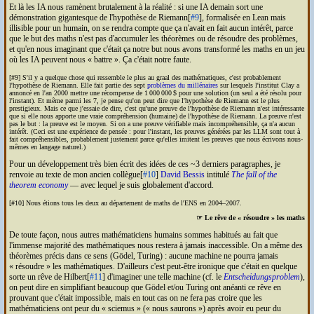
Et là les
IA
nous ramènent brutalement à la réalité : si une
IA
demain sort une
démonstration gigantesque de l'hypothèse de Riemann[
#9
], formalisée en Lean mais
illisible pour un humain, on se rendra compte que ça n'avait en fait aucun intérêt, parce
que le but des maths n'est pas d'accumuler les théorèmes ou de résoudre des problèmes,
et qu'en nous imaginant que c'était ça notre but nous avons transformé les maths en un jeu
où les
IA
peuvent nous « battre ». Ça c'était notre faute.
[#9] S'il y a quelque chose qui ressemble le plus au graal des mathématiques, c'est probablement
l'hypothèse de Riemann. Elle fait partie des sept
problèmes du millénaires
sur lesquels l'institut Clay a
annoncé en l'an 2000 mettre une récompense de 1 000 000 $ pour une solution (un seul a été résolu pour
l'instant). Et même parmi les 7, je pense qu'on peut dire que l'hypothèse de Riemann est le plus
prestigieux. Mais ce que j'essaie de dire, c'est qu'une preuve de l'hypothèse de Riemann n'est intéressante
que si elle nous apporte une vraie compréhension (humaine) de l'hypothèse de Riemann. La preuve n'est
pas le but : la preuve est le moyen. Si on a une preuve vérifiable mais incompréhensible, ça n'a aucun
intérêt. (Ceci est une expérience de pensée : pour l'instant, les preuves générées par les
LLM
sont tout à
fait compréhensibles, probablement justement parce qu'elles imitent les preuves que nous écrivons nous-
mêmes en langage naturel.)
Pour un développement très bien écrit des idées de ces ~3 derniers paragraphes, je
renvoie au texte de mon ancien collègue[
#10
]
David Bessis
intitulé
The fall of the
theorem economy
— avec lequel je suis globalement d'accord.
[#10] Nous étions tous les deux au département de maths de l'
ENS
en 2004–2007.
☞ Le rêve de « résoudre » les maths
De toute façon, nous autres mathématiciens humains sommes habitués au fait que
l'immense majorité des mathématiques nous restera à jamais inaccessible. On a même des
théorèmes précis dans ce sens (Gödel, Turing) : aucune machine ne pourra jamais
« résoudre » les mathématiques. D'ailleurs c'est peut-être ironique que c'était en quelque
sorte un rêve de Hilbert[
#11
] d'imaginer une telle machine (cf. le
Entscheidungsproblem
),
on peut dire en simplifiant beaucoup que Gödel et/ou Turing ont anéanti ce rêve en
prouvant que c'était impossible, mais en tout cas on ne fera pas croire que les
mathématiciens ont peur du
sciemus
(
nous saurons
) après avoir eu peur du