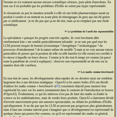
l'instant on n'a vraiment aucune mesure scientifique sérieuse, juste plein d'anecdotes. En
tout cas il est probable que les problèmes d'Erdős ne soient pas hyper représentatifs.
Je résumerais un peu la situation actuelle à celle où une boîte pharmaceutique aurait un
produit à vendre et on mettrait en avant plein de témoignages de gens qui ont été guéris
par ce médicament : je ne dis pas que ça ne dit rien, mais ça ne remplace pas une étude
scientifique.
☞ Le problème de l'arrêt des exponentielles
La spéculation
puisque les progrès sont très rapides, ils vont forcément aller
extrêmement loin
me semble particulièrement infondée : je ne sais pas quel mur les
LLM
peuvent risquer de heurter (économique ? énergétique ? technologique ? du
processus d'entraînement ? de la nature même du modèle ?) mais je ne vois aucune raison
particulière de penser que la position de telle ou telle barrière (si elle existe) est corrélée à
la vitesse à laquelle on fonce dessus. Comme je le dis tout le temps (et comme j'ai passé
toute la pandémie de covid à expliquer) : observer une exponentielle ne dit rien sur la
manière dont elle s'arrêtera.
☞ Les maths comme
benchmark
En tout état de cause, les développements ultra-rapides de ces derniers mois me semblent
largement dus à une décision stratégique : Open
AI
et les autres boîtes d'
IA
ont décidé
d'utiliser les maths comme «
benchmark
»[
#5
] censément objectif pour montrer leur
supériorité les unes sur les autres (notamment dans le contexte de l'introduction en bourse
d'Open
AI
). Évidemment, ce qui les intéresse n'est pas de faire des maths ni d'aider la
science ou les mathématiciens, mais de vendre leurs produits. Open
AI
a clairement décidé
d'investir massivement pour une annonce spectaculaire, en ciblant les problèmes d'Erdős
spécifiquement. Je ne dis pas que les
LLM
ne peuvent pas progresser plus généralement,
mais il faut une certaine naïveté pour s'imaginer que ce développement est représentatif de
quelque chose qui pourra être soutenu, ou qu'il est représentatif des maths en général,