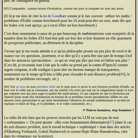
pire, de l'intelligence en général.
[#5] Comprendre : comme moyen d'évaluation, comme test pour se comparer les unes aux autres.
(Et là je me dois de citer la
loi de Goodhart
comme je le fais souvent : utiliser les maths /
problèmes d'Erdős comme
benchmark
pour les
IA
avait peut-être un sens, mais dès que
les boîtes s'en sont aperçu, ça a cessé d'être un bon
benchmark
.)
C'est donc notamment à cause de ça que beaucoup de mathématiciens sont exaspérés de la
manière dont les boîtes d'
IA
font leur pub sur leur dos et leur donnent un rôle quasiment
de prospectus publicitaire, au détriment de la discipline.
J'avoue que je me serais attendu à ce qu'un philosophe prenne un peu plus de recul et de
nuance sur ces questions, justement, et se dire qu'il y a peut-être une part de trompe-l'œil
dans les annonces spectaculaires – ce qui ne veut pas dire que tout est bidon non plus !
(Ceci dit, je reconnais tout à fait que la vidéo ne prend pas la comm d'Open
AI
comme
argent comptant, et elle souligne à juste titre un énorme manque de transparence,
notamment sur le temps qu'il leur a fallu pour résoudre le
unit distance problem
[
#6
], le
nombre de problèmes envisagés, etc.)
[#6] Voir
un bout
de mon
précédent billet
sur le sujet pour ce qu'est le
unit distance problem
d'Erdős, ou
bien voir la vidéo que je commente, qui me semble s'en sortir pas mal sur la vulgarisation (mais ce n'est
pas vraiment moi qui peux juger la qualité des explications). Ce qui importe est que la résolution par
Open
AI
(juste avant leur introduction en bourse) de ce problème ouvert passablement célèbre est une
annonce assez spectaculaire et qui attire énormément l'attention du monde mathématique et au-delà (et
explique ce billet de blog, et le précédent, et la vidéo commentée, etc.).
☞ Preuves humaines, trop humaines ?
La vidéo dit très bien que les preuves trouvées par les
LLM
ne sont pas du tout
« surhumaines ». On peut ajouter : elles sont étonnamment élémentaires[
#7
] (dans le cas
du
unit distance problem
, tout le travail technique « sophistiqué » était dans des articles
d'Ellenberg-Venkatesh, Golod-Shafarevich et surtout Hajir-Maire-Ramakrishna, cités
dans les remarques sur la preuve).