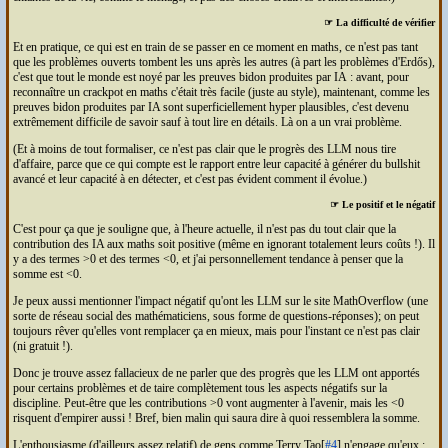
☞ La difficulté de vérifier
Et en pratique, ce qui est en train de se passer en ce moment en maths, ce n'est pas tant
que les problèmes ouverts tombent les uns après les autres (à part les problèmes d'Erdős),
c'est que tout le monde est noyé par les preuves bidon produites par
IA
: avant, pour
reconnaître un crackpot en maths c'était très facile (juste au style), maintenant, comme les
preuves bidon produites par
IA
sont superficiellement hyper plausibles, c'est devenu
extrêmement difficile de savoir sauf à tout lire en détails. Là on a un vrai problème.
(Et à moins de tout formaliser, ce n'est pas clair que le progrès des
LLM
nous tire
d'affaire, parce que ce qui compte est le rapport entre leur capacité à générer du bullshit
avancé et leur capacité à en détecter, et c'est pas évident comment il évolue.)
☞ Le positif et le négatif
C'est pour ça que je souligne que, à l'heure actuelle, il n'est pas du tout clair que la
contribution des
IA
aux maths soit positive (même en ignorant totalement leurs coûts !). Il
y a des termes >0 et des termes <0, et j'ai personnellement tendance à penser que la
somme est <0.
Je peux aussi mentionner l'impact négatif qu'ont les
LLM
sur le site MathOverflow (une
sorte de réseau social des mathématiciens, sous forme de questions-réponses); on peut
toujours rêver qu'elles vont remplacer ça en mieux, mais pour l'instant ce n'est pas clair
(ni gratuit !).
Donc je trouve assez fallacieux de ne parler que des progrès que les
LLM
ont apportés
pour certains problèmes et de taire complètement tous les aspects négatifs sur la
discipline. Peut-être que les contributions >0 vont augmenter à l'avenir, mais les <0
risquent d'empirer aussi ! Bref, bien malin qui saura dire à quoi ressemblera la somme.
L'enthousiasme (d'ailleurs assez relatif) de gens comme Terry Tao[
#4
] n'engage qu'eux :