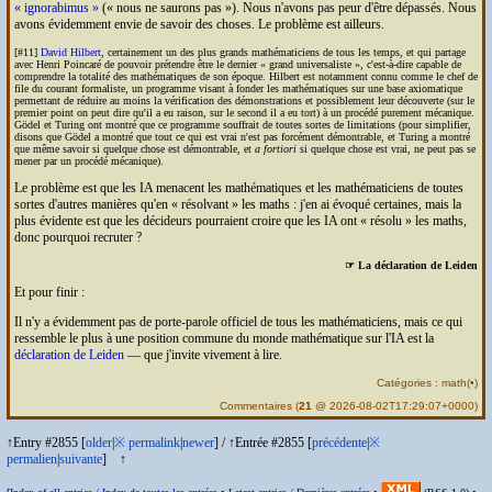
ignorabimus
(
nous ne saurons pas
). Nous n'avons pas peur d'être dépassés. Nous
avons évidemment envie de savoir des choses. Le problème est ailleurs.
[#11]
David Hilbert
, certainement un des plus grands mathématiciens de tous les temps, et qui partage
avec Henri Poincaré de pouvoir prétendre être le dernier « grand universaliste », c'est-à-dire capable de
comprendre la totalité des mathématiques de son époque. Hilbert est notamment connu comme le chef de
file du courant formaliste, un programme visant à fonder les mathématiques sur une base axiomatique
permettant de réduire au moins la vérification des démonstrations et possiblement leur découverte (sur le
premier point on peut dire qu'il a eu raison, sur le second il a eu tort) à un procédé purement mécanique.
Gödel et Turing ont montré que ce programme souffrait de toutes sortes de limitations (pour simplifier,
disons que Gödel a montré que tout ce qui est vrai n'est pas forcément démontrable, et Turing a montré
que même savoir si quelque chose est démontrable, et
a fortiori
si quelque chose est vrai, ne peut pas se
mener par un procédé mécanique).
Le problème est que les
IA
menacent les mathématiques et les mathématiciens de toutes
sortes d'autres manières qu'en « résolvant » les maths : j'en ai évoqué certaines, mais la
plus évidente est que les décideurs pourraient croire que les
IA
ont « résolu » les maths,
donc pourquoi recruter ?
☞ La déclaration de Leiden
Et pour finir :
Il n'y a évidemment pas de porte-parole officiel de tous les mathématiciens, mais ce qui
ressemble le plus à une position commune du monde mathématique sur l'
IA
est la
déclaration de Leiden
— que j'invite vivement à lire.
Catégories :
math
(
•
)
Commentaires
(
21
@ 2026-08-02T17:29:07+0000)
↑Entry #2855 [
older
|
※
permalink
|
newer
]
/
↑Entrée #2855 [
précédente
|
※
permalien
|
suivante
]
↑