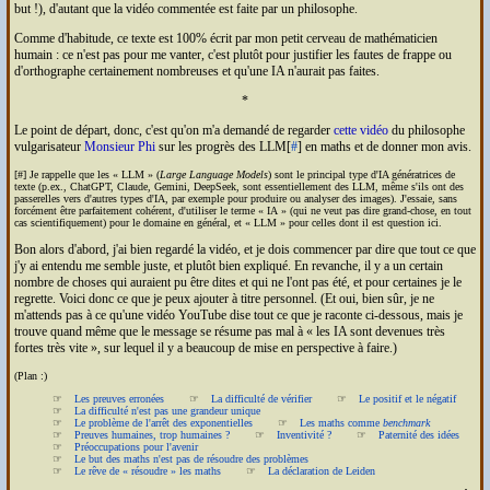
but !), d'autant que la vidéo commentée est faite par un philosophe.
Comme d'habitude, ce texte est 100% écrit par mon petit cerveau de mathématicien
humain : ce n'est pas pour me vanter, c'est plutôt pour justifier les fautes de frappe ou
d'orthographe certainement nombreuses et qu'une
IA
n'aurait pas faites.
*
Le point de départ, donc, c'est qu'on m'a demandé de regarder
cette vidéo
du philosophe
vulgarisateur
Monsieur Phi
sur les progrès des
LLM
[
#
] en maths et de donner mon avis.
[#] Je rappelle que les
LLM
(
Large Language Models
) sont le principal type d'
IA
génératrices de
texte (p.ex., Chat
GPT
, Claude, Gemini, DeepSeek, sont essentiellement des
LLM
, même s'ils ont des
passerelles vers d'autres types d'
IA
, par exemple pour produire ou analyser des images). J'essaie, sans
forcément être parfaitement cohérent, d'utiliser le terme
IA
(qui ne veut pas dire grand-chose, en tout
cas scientifiquement) pour le domaine en général, et
LLM
pour celles dont il est question ici.
Bon alors d'abord, j'ai bien regardé la vidéo, et je dois commencer par dire que tout ce que
j'y ai entendu me semble juste, et plutôt bien expliqué. En revanche, il y a un certain
nombre de choses qui auraient pu être dites et qui ne l'ont pas été, et pour certaines je le
regrette. Voici donc ce que je peux ajouter à titre personnel. (Et oui, bien sûr, je ne
m'attends pas à ce qu'une vidéo YouTube dise tout ce que je raconte ci-dessous, mais je
trouve quand même que le message se résume pas mal à
les
IA
sont devenues très
fortes très vite
, sur lequel il y a beaucoup de mise en perspective à faire.)
(Plan :)
Les preuves erronées
La difficulté de vérifier
Le positif et le négatif
La difficulté n'est pas une grandeur unique
Le problème de l'arrêt des exponentielles
Les maths comme
benchmark
Preuves humaines, trop humaines ?
Inventivité ?
Paternité des idées
Préoccupations pour l'avenir
Le but des maths n'est pas de résoudre des problèmes
Le rêve de « résoudre » les maths
La déclaration de Leiden