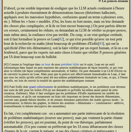
☞ Les preuves erronées
D'abord, ça me semble important de souligner que les
LLM
actuels continuent à l'heure
actuelle à produire énormément de démonstrations fausses (théorèmes hallucinés,
appliqués avec les mauvaises hypothèses, confusions quand un terme a plusieurs sens,
etc.). Même les « bons » modèles. (Oui, les bons en font moins, mais on leur demande
des choses plus compliquées, et là ils en font encore beaucoup.) On peut parfois détecter
ces erreurs, certainement les réduire, en demandant au
LLM
de vérifier sa propre preuve,
mais même ainsi, la confiance n'est pas terrible. Du coup, si on veut quelque certitude,
soit il faut formaliser la preuve en Lean[
#2
], ce qui n'est possible qu'avec un tout petit
bout de la recherche en maths (dont beaucoup de problèmes d'Erdős[
#3
], qui ont la
spécificité d'être très élémentaires), soit la faire vérifier par un expert humain, et là on a un
bottleneck
, parce que les experts ont autre chose à foutre que vérifier
N
preuves générées
par
IA
dont beaucoup sont du bullshit.
[#2] Comme je l'explique dans
un bout
de mon
précédent billet
sur le sujet, Lean est un outil
informatique dans lequel on peut exprimer des preuves mathématiques de façon formelle, et qui vont
alors la vérifier (de façon complètement automatisée, et fiable). On peut demander à un
LLM
d'écrire ou
de convertir la preuve en Lean. Mais pour que la preuve soit effectivement formalisable en Lean, il faut
que tous les outils qu'elle utilise aient été eux-mêmes préalablement formalisés en Lean, ce qui, à l'heure
actuelle, est loin de couvrir la totalité du spectre des mathématiques connues.
[#3] Paul Erdős était
grand collectionneur
de problèmes mathématiques, et ses problèmes sont devenus
une sorte de défi pour les boîtes d'
IA
(je me demande ce qu'Erdős lui-même aurait pensé de cette
situation, d'ailleurs). Mais il faut souligner que les problèmes d'Erdős représentent les intérêts du
collectionneur, et qu'ils ont notamment un biais très important en faveur des énoncés élémentaires,
souvent sans grande théorie derrière, et de certains domaines particuliers des maths (grosso modo : la
combinatoire, la théorie des graphes, la théorie des nombres « élémentaire » / combinatoire / additive,
éventuellement la théorie descriptive des ensembles).
En fait, c'est complètement con : on a automatisé une partie intéressante de la résolution
de problèmes mathématiques (trouver une preuve), mais pas vraiment la partie chiante
(vérifier les preuves), qui est pourtant, du point de vue théorique, parfaitement
automatisable. (Un peu comme on préférerait que les
IA
nous débarrassent des choses
chiantes de la vie, comme le ménage, et pas des choses créatives et intéressantes.)