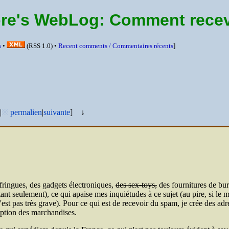
re's WebLog:
Comment recevo
s
•
(
RSS
1.0) •
Recent comments /
Commentaires récents
]
|
※
permalien
|
suivante
]
↓
 fringues, des gadgets électroniques,
des sex-toys,
des fournitures de bu
ant seulement), ce qui apaise mes inquiétudes à ce sujet (au pire, si le 
est pas très grave). Pour ce qui est de recevoir du spam, je crée des adre
eption des marchandises.