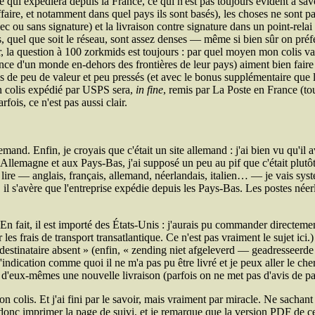
e qui expédiera depuis la France, ce qui n'est pas toujours évident à sa
aire, et notamment dans quel pays ils sont basés), les choses ne sont p
ou sans signature) et la livraison contre signature dans un point-relai
lais, quel que soit le réseau, sont assez denses — même si bien sûr on préf
r, la question à 100 zorkmids est toujours : par quel moyen mon colis va-t-
ence d'un monde en-dehors des frontières de leur pays) aiment bien fair
ois de peu de valeur et peu pressés (et avec le bonus supplémentaire que 
un colis expédié par
USPS
sera,
in fine
, remis par La Poste en France (tou
fois, ce n'est pas aussi clair.
d. Enfin, je croyais que c'était un site allemand : j'ai bien vu qu'il a
en Allemagne et aux Pays-Bas, j'ai supposé un peu au pif que c'était plutôt
s lire — anglais, français, allemand, néerlandais, italien… — je vais sy
, il s'avère que l'entreprise expédie depuis les Pays-Bas. Les postes néer
n fait, il est importé des États-Unis : j'aurais pu commander directemen
les frais de transport transatlantique. Ce n'est pas vraiment le sujet ici.
estinataire absent
(enfin,
zending niet afgeleverd — geadresseerde
i d'indication comme quoi il ne m'a pas pu être livré et je peux aller le c
ent d'eux-mêmes une nouvelle livraison (parfois on ne met pas d'avis de 
n colis. Et j'ai fini par le savoir, mais vraiment par miracle. Ne sachant
x donc imprimer la page de suivi, et je remarque que la version
PDF
de ce