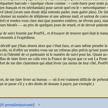
rkpartner barcode
(quelque chose comme :
code-barre pour notre pa
en français et en néerlandais) pour savoir quel est le
netwerkpartner
vé (dont j'avais sans doute déjà entendu parler, mais guère plus). De fai
donner un numéro de téléphone et une adresse mail, et surtout de conve
éféré) et rendez-vous chez moi (par journées entières, ne rêvons pas), mais
oobars bleutés — au prix de quelques jours de retard, et de devoir patient
e de suivi fournie par Post
NL
, et d'essayer de trouver quel était le tra
retournés à l'expéditeur.
 décidé que j'étais absent alors que c'était faux, et sans même prendre l
olis, ni d'offrir un rendez-vous sur un créneau plus précis qu'une journé
ivi ni l'identité de ce partenaire ni le numéro de suivi pour lui. Quant a
s de faire livrer un colis vers la France de façon que ce soit La Poste q
ffort de me dire clairement qui allait livrer (au moins de leur côté, Post
N
rt, de me faire livrer au bureau — où il est vraiment difficile de prétendr
ui se passe s'il y a des droits de douane à payer, par exemple.)
|
※
permalien
|
suivante
]
↑