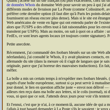
Quand j'achète sur un site français (ou plus exactement, chez un sit
de données Whois
du domaine Web pour savoir un peu à qui j'ai aff
différents modes de livraison par La Poste (comme Colissimo®, avec 
préférer cette dernière option (il faut dire qu'à Paris les points-de
fournissent un réseau encore plus dense). Mais si le site est étrange
Web américains de vente en ligne qui ont entendu parler de l'exist
alors que l'
USPS
a des offres tout à fait raisonnables pour les env
transitent par
USPS
). Mais au moins, on sait à quoi on a affaire : 
FedEx, ce sont leurs agents locaux (et toujours contre signature). Par
Petite anecdote.
Récemment, j'ai commandé des foobars bleutés sur un site Web alleman
néerlandais), j'ai consulté le Whois, il y avait plusieurs contacts, 
allemande du site (dans la mesure où il s'agit de langues que je sai
originale, parce que j'ai horreur des mauvaises traductions). En fait
méfier.
La boîte a mis un certain temps à m'expédier mes foobars bleutés. (E
auprès d'une boîte européenne, surtout si ça peut servir à mutualiser 
jour donné, le lien en question affiche juste
envoi non délivré — d
ailleurs rien reçu dans ma boîte aux lettres, ni le colis (normal), n
vous, ni quoi que ce soit. J'attends deux jours pour voir s'ils tent
Et l'ennui, c'est que je n'ai, à ce moment-là, aucune idée de qui a mo
j'allais à tout hasard demander à La Poste s'ils le savaient : je veu