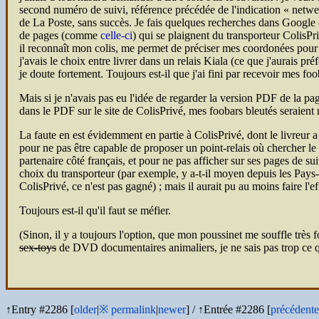
second numéro de suivi, référence précédée de l'indication
netwe
de La Poste, sans succès. Je fais quelques recherches dans Google (
de pages (comme
celle-ci
) qui se plaignent du transporteur ColisPri
il reconnaît mon colis, me permet de préciser mes coordonées pour 
j'avais le choix entre livrer dans un relais Kiala (ce que j'aurais pr
je doute fortement. Toujours est-il que j'ai fini par recevoir mes f
Mais si je n'avais pas eu l'idée de regarder la version
PDF
de la pag
dans le
PDF
sur le site de ColisPrivé, mes foobars bleutés seraient 
La faute en est évidemment en partie à ColisPrivé, dont le livreur a
pour ne pas être capable de proposer un point-relais où chercher le c
partenaire côté français, et pour ne pas afficher sur ses pages de su
choix du transporteur (par exemple, y a-t-il moyen depuis les Pays-Ba
ColisPrivé, ce n'est pas gagné) ; mais il aurait pu au moins faire l'e
Toujours est-il qu'il faut se méfier.
(Sinon, il y a toujours l'option, que mon poussinet me souffle très fo
sex-toys
de
DVD
documentaires animaliers, je ne sais pas trop ce q
↑Entry #2286 [
older
|
※
permalink
|
newer
]
/
↑Entrée #2286 [
précédente