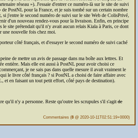
rtenaire réseau
). J'essaie d'entrer ce numéro-là sur le site de suivi
de Post
NL
pour la France, et je suis tombé sur un certain nombre
t, si j'entre le second numéro de suivi sur le site Web de ColisPrivé,
nir d'un nouveau rendez-vous pour la livraison. Enfin, en principe
 le site prétendait qu'il n'y avait aucun relais Kiala à Paris, ce dont
er une nouvelle fois chez moi.
nsporteur côté français, et d'essayer le second numéro de suivi caché
a peine de mettre un avis de passage dans ma boîte aux lettres. Et
e entière. Mais elle est aussi à Post
NL
pour avoir choisi ce
u commerçant, je ne sais pas dans quelle mesure il avait vraiment le
ui le livre côté français ? si Post
NL
a choisi de faire affaire avec
L
, et en faisant un tout petit effort, côté pays de destination).
e qu'il n'y a personne. Reste qu'outre les scrupules s'il s'agit
de
Commentaires
(
8
@ 2020-10-11T02:51:19+0000)