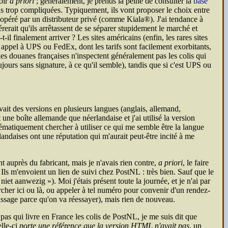
voir
a priori
; généralement, je prends la peine de consulter la
base
as trop compliquées. Typiquement, ils vont proposer le choix entre
 opéré par un distributeur privé (comme Kiala®). J'ai tendance à
érerait qu'ils arrêtassent de se séparer stupidement le marché et
il finalement arriver ? Les sites américains (enfin, les rares sites
e appel à
UPS
ou FedEx, dont les tarifs sont facilement exorbitants,
les douanes françaises n'inspectent généralement pas les colis qui
jours sans signature, à ce qu'il semble), tandis que si c'est
UPS
ou
vait des versions en plusieurs langues (anglais, allemand,
 une boîte allemande que néerlandaise et j'ai utilisé la version
stématiquement chercher à utiliser ce qui me semble être la langue
landaises ont une réputation qui m'aurait peut-être incité à me
t auprès du fabricant, mais je n'avais rien contre,
a priori
, le faire
) Ils m'envoient un lien de suivi chez Post
NL
: très bien. Sauf que le
 niet aanwezig
). Moi j'étais présent toute la journée, et je n'ai par
hercher ici ou là, ou appeler à tel numéro pour convenir d'un rendez-
passage parce qu'on va réessayer), mais rien de nouveau.
 pas qui livre en France les colis de Post
NL
, je me suis dit que
lle-ci
porte une référence que la version
HTML
n'avait pas
, un