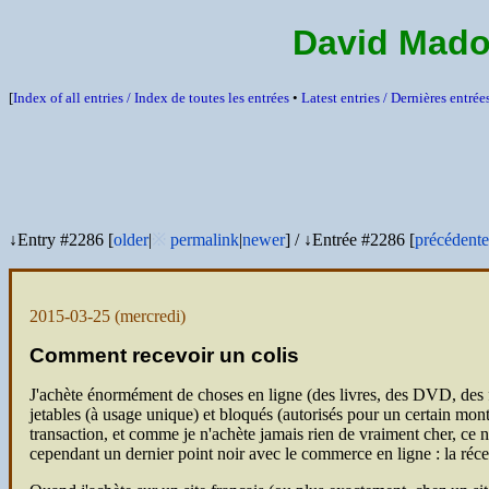
David Mado
[
Index of all entries /
Index de toutes les entrées
•
Latest entries /
Dernières entrée
↓Entry #2286 [
older
|
※
permalink
|
newer
]
/
↓Entrée #2286 [
précédente
2015-03-25
(mercredi)
Comment recevoir un colis
J'achète énormément de choses en ligne (des livres, des
DVD
, des
jetables (à usage unique) et bloqués (autorisés pour un certain mont
transaction, et comme je n'achète jamais rien de vraiment cher, ce n'
cependant un dernier point noir avec le commerce en ligne : la réc