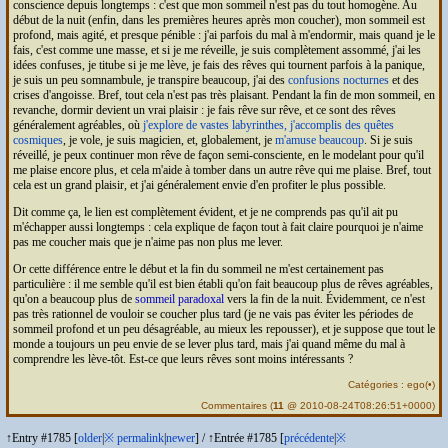
conscience depuis longtemps : c'est que mon sommeil n'est pas du tout homogène. Au
début de la nuit (enfin, dans les premières heures après mon coucher), mon sommeil est
profond, mais agité, et presque pénible : j'ai parfois du mal à m'endormir, mais quand je le
fais, c'est comme une masse, et si je me réveille, je suis complètement assommé, j'ai les
idées confuses, je titube si je me lève, je fais des rêves qui tournent parfois à la panique,
je suis un peu somnambule, je transpire beaucoup, j'ai des
confusions nocturnes
et des
crises d'angoisse. Bref, tout cela n'est pas très plaisant. Pendant la fin de mon sommeil, en
revanche, dormir devient un vrai plaisir : je fais rêve sur rêve, et ce sont des rêves
généralement agréables, où
j'explore de vastes labyrinthes, j'accomplis des quêtes
cosmiques
, je vole, je suis magicien, et, globalement, je
m'amuse beaucoup
. Si je suis
réveillé, je peux continuer mon rêve de façon semi-consciente, en le modelant pour qu'il
me plaise encore plus, et cela m'aide à tomber dans un autre rêve qui me plaise. Bref, tout
cela est un grand plaisir, et j'ai généralement envie d'en profiter le plus possible.
Dit comme ça, le lien est complètement évident, et je ne comprends pas qu'il ait pu
m'échapper aussi longtemps : cela explique de façon tout à fait claire pourquoi je n'aime
pas me coucher mais que je n'aime pas non plus me lever.
Or cette différence entre le début et la fin du sommeil ne m'est certainement pas
particulière : il me semble qu'il est bien établi qu'on fait beaucoup plus de rêves agréables,
qu'on a beaucoup plus de
sommeil paradoxal
vers la fin de la nuit. Évidemment, ce n'est
pas très rationnel de vouloir se coucher plus tard (je ne vais pas éviter les périodes de
sommeil profond et un peu désagréable, au mieux les repousser), et je suppose que tout le
monde a toujours un peu envie de se lever plus tard, mais j'ai quand même du mal à
comprendre les lève-tôt. Est-ce que leurs rêves sont moins intéressants ?
Catégories :
ego
(
•
)
Commentaires
(
11
@ 2010-08-24T08:26:51+0000)
↑Entry #1785 [
older
|
※
permalink
|
newer
]
/
↑Entrée #1785 [
précédente
|
※