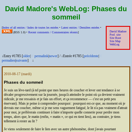
David Madore's WebLog:
Phases du
sommeil
[
Index of all entries /
Index de toutes les entrées
•
Latest entries /
Dernières entrées
•
David Madore
(
RSS
1.0) •
Recent comments /
Commentaires récents
]
Prof. site
Site Root
Site Map
WebLog
↓Entry #1785 [
older
|
※
permalink
|
newer
]
/
↓Entrée #1785 [
précédente
|
※
permalien
|
suivante
]
↓
2010-08-17
(mardi)
Phases du sommeil
Je suis un lève-tard (à tel point que mes heures de coucher et lever ont tendance à se
décaler progressivement sur la journée, jusqu'à atteindre le point où ça devient vraiment
ridicule, je me ressaisis et je fais un effort, et ça recommence — c'est un petit peu
énervant). Mais je peine à comprendre pourquoi : pourquoi est-ce que, au moment où je
devrais me coucher, même si je me sens vaguement fatigué, le lit n'a pas vraiment d'attrait
pour moi, je préférerais continuer à faire n'importe quelle connerie pour perdre mon
temps, alors que, le matin (enfin,
matin
, ce qui en tient lieu), au contraire, je tiens
tellement à rester au lit ?
Je viens seulement de faire le lien avec un autre phénomène, dont j'avais pourtant