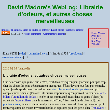
David Madore's WebLog:
Librairie
d'odeurs, et autres choses
merveilleuses
[
Index of all entries /
Index de toutes les entrées
•
Latest entries /
Dernières entrées
•
David Madore
(
RSS
1.0) •
Recent comments /
Commentaires récents
]
Prof. site
Site Root
Site Map
WebLog
↓Entry #1733 [
older
|
※
permalink
|
newer
]
/
↓Entrée #1733 [
précédente
|
※
permalien
|
suivante
]
↓
2010-02-05
(vendredi)
Librairie d'odeurs, et autres choses merveilleuses
Une des choses que j'aime, sur le Web, c'est découvrir qu'on peut y acheter pour pas trop
cher les choses les plus délicieusement incongrues. J'étais devenu tout fou, par exemple,
quand j'avais appris qu'on pouvait acheter
des rubis et saphirs de synthèse
à un prix
complètement ridicule. (J'ai aussi été amusé d'apprendre qu'on pouvait trouver des
(faux)
billets d'un million de dollars
: je n'en ai pas commandé, mais dans ce genre d'idées j'ai
acheté de
l'argent céleste
dans le supermarché
Tang frères
pas loin de chez moi). Les
pointeurs laser
, même verts, ne sont pas une nouveauté, mais de façon générale on peut
trouver quantité de choses invraisemblables et rigolotes pour les geeks chez
ThinkGeek
: