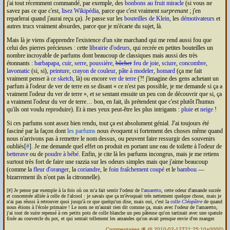
j'ai tout récemment commandé, par exemple, des
bonbons au fruit miracle
(si vous ne
savez pas ce que c'est,
lisez Wikipédia
, parce que c'est vraiment
surprenant
; j'en
reparlerai quand j'aurai reçu ça). Je passe sur les
bouteilles de Klein
, les
démotivateurs
et
autres trucs vraiment absurdes, parce que je m'écarte du sujet, là.
Mais là je viens d'apprendre l'existence d'un site marchand qui me rend aussi fou que
celui des pierres précieuses : cette
librairie d'odeurs
, qui recrée en petites bouteilles un
nombre incroyable de parfums dont beaucoup de classiques mais aussi des très
étonnants :
barbapapa
,
cuir
,
serre
,
poussière
,
bûcher
feu de joie
,
sciure
,
concombre
,
lavomatic
(si, si),
peinture
,
crayon de couleur
,
pâte à modeler
,
homard
(ça me fait
vraiment penser à
ce sketch
, là) ou encore
ver de terre
(?! j'imagine des gens achetant un
parfum à l'odeur de ver de terre en se disant
ce n'est pas possible, je me demande si ça a
vraiment l'odeur du ver de terre
, et se sentant ensuite un peu con de découvrir que si, ça
a vraiment l'odeur du ver de terre… bon, en fait, ils prétendent que c'est plutôt l'humus
qu'ils ont voulu reproduire). Et à mes yeux peut-être les plus intrigants :
pluie
et
neige
!
Si ces parfums sont assez bien rendu, tout ça est absolument génial. J'ai toujours été
fasciné par la façon dont
les parfums
nous évoquent si fortement des choses même quand
nous n'arrivons pas à remettre le nom dessus, ou peuvent faire ressurgir des souvenirs
oubliés[
#
]. Je me demande quel effet on produit en portant une eau de toilette à l'odeur de
betterave
ou de
poudre à bébé
. Enfin, je cite là les parfums incongrus, mais je me retiens
surtout très fort de faire une razzia sur les odeurs simples mais que j'aime beaucoup
(comme la
fleur d'oranger
, la
coriandre
, le
foin fraîchement coupé
et le
bambou
—
bizarrement ils n'ont pas la citronnelle).
[#] Je pense par exemple à la fois où on m'a fait sentir l'odeur de l'
amaretto
, cette odeur d'amande sucrée
et concentrée alliée à celle de l'alcool : je savais que ça m'évoquait très nettement quelque chose, mais je
n'ai pas réussi à retrouver quoi jusqu'à ce que quelqu'un dise, mais oui, c'est la
colle
Cléopâtre
de quand
nous étions à l'école primaire ! Le nom ne m'aurait rien dit comme ça, mais avec l'odeur de l'amaretto,
j'ai tout de suite repensé à ces petits pots de colle blanche un peu pâteuse qu'on tartinait avec une spatule
fixée au couvercle du pot, et qui sentait tellement les amandes qu'on avait presque envie d'en manger.
Commentaires
(
6
@ 2010-02-12T21:25:10+0000)