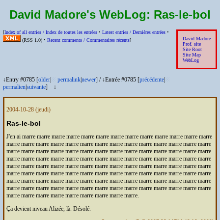
David Madore's WebLog:
Ras-le-bol
[
Index of all entries /
Index de toutes les entrées
•
Latest entries /
Dernières entrées
•
David Madore
(
RSS
1.0) •
Recent comments /
Commentaires récents
]
Prof. site
Site Root
Site Map
WebLog
↓Entry #0785 [
older
|
※
permalink
|
newer
]
/
↓Entrée #0785 [
précédente
|
※
permalien
|
suivante
]
↓
2004-10-28
(jeudi)
Ras-le-bol
J'en ai marre marre marre marre marre marre marre marre marre marre marre marre marre
marre marre marre marre marre marre marre marre marre marre marre marre marre marre
marre marre marre marre marre marre marre marre marre marre marre marre marre marre
marre marre marre marre marre marre marre marre marre marre marre marre marre marre
marre marre marre marre marre marre marre marre marre marre marre marre marre marre
marre marre marre marre marre marre marre marre marre marre marre marre marre marre
marre marre marre marre marre marre marre marre marre marre marre marre marre marre
marre marre marre marre marre marre marre marre marre marre marre marre marre marre
marre marre marre marre marre marre marre marre marre.
Ça devient niveau Alizée, là. Désolé.