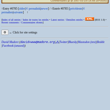
Commentaires
(
2
@ 2007-03-14T14:48:18+0000)
↑Entry #0785 [
older
|
※
permalink
|
newer
]
/
↑Entrée #0785 [
précédente
|
※
permalien
|
suivante
]
↑
[
Index of all entries /
Index de toutes les entrées
•
Latest entries /
Dernières entrées
•
(
RSS
1.0) •
Recent comments /
Commentaires récents
]
⚙
← Click for site settings
David Madore
(
david+www@madore.org
|
⁂
|
Twitter
|
Bluesky
|
Mastodon (test)
|
Reddit
|
Facebook (unused)
)