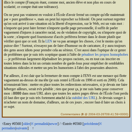
illico le compte (François étant, comme moi, ancien élève et non plus en cours de
scolarité, ce compte était une tolérance).
On ne peut pas vraiment en vouloir à l'École d'avoir fermé un compte qu'elle maintenait
par « pure gentillesse », mais on peut lui reprocher sa frilosité. On peut surtout regretter
qu'on soit arrivé à une situation où la liberté d'expression, sur le Web, est un vain mot :
n'importe qui peut faire fermer n'importe quelle page personnelle, il suffit de parler
vaguement d'injures à caractère racial, ou de violation de copyright, ou n'importe quoi de
la sorte ; n'importe quel fournisseur d'accès préférera fermer dans le doute plutôt que
vérifier quoi que ce soit. Et la
LEN
ne va pas arranger les choses, c'est le moins qu'on
puisse dire ! Surtout, n'essayez pas de faire d'humour ou de caricature, il y aura toujours
des gens assez idiots pour prendre cela au sérieux. C'est aussi dans l'optique de ce genre
de problèmes que je suis très sceptique quant à l'idée de
pénaliser les propos homophobes
— je préférerais largement dépénaliser les propos racistes, ou en tout cas inscrire en
toutes lettres dans la loi un certain nombre de garde-fous pour empêcher de semblables
situations ridicules et mettre un peu les humoristes à l'abri des poursuites abusives.
Par ailleurs, il est clair que la fermeture de mon compte à l'
ENS
est une menace qui flotte
vaguement au-dessus de ma tête (je suis rentré à l'École en 1996 et sorti en 2000). Cela
m'ennuierait bien : mettre en place toutes les redirections nécessaires, si je devais me faire
héberger ailleurs, serait
très
pénible ; rien que pour ça, je me suis battu pour conserver
mon
:8080
dans mon
URL
alors que toutes les autres pages élèves de l'École l'ont perdu
(il faut dire que je suis très fortement attaché à la
stabilité des
URL
). Je devrais songer à
m'acheter un nom de domaine, d'ailleurs, un de ces jours ; encore faut-il faire un choix à
ce sujet.
Commentaires
(
8
@ 2004-03-26T09:41:59+0000)
↑Entry #0560 [
older
|
※
permalink
|
newer
]
/
↑Entrée #0560 [
précédente
|
※
permalien
|
suivante
]
↑