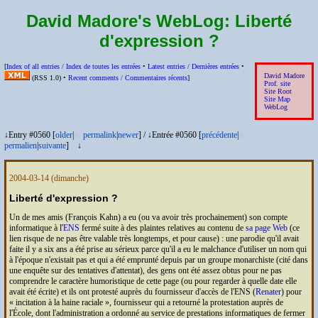
David Madore's WebLog:
Liberté
d'expression ?
[
Index of all entries /
Index de toutes les entrées
•
Latest entries /
Dernières entrées
•
David Madore
(
RSS
1.0) •
Recent comments /
Commentaires récents
]
Prof. site
Site Root
Site Map
WebLog
↓Entry #0560 [
older
|
※
permalink
|
newer
]
/
↓Entrée #0560 [
précédente
|
※
permalien
|
suivante
]
↓
2004-03-14
(dimanche)
Liberté d'expression ?
Un de mes amis (François Kahn) a eu (ou va avoir très prochainement) son compte
informatique à l'
ENS
fermé suite à des plaintes relatives au contenu de
sa page Web
(ce
lien risque de ne pas être valable très longtemps, et pour cause) : une parodie qu'il avait
faite il y a six ans a été prise au sérieux parce qu'il a eu le malchance d'utiliser un nom qui
à l'époque n'existait pas et qui a été emprunté depuis par un groupe monarchiste (cité dans
une enquête sur des tentatives d'attentat), des gens ont été assez obtus pour ne pas
comprendre le caractère humoristique de cette page (ou pour regarder à quelle date elle
avait été écrite) et ils ont protesté auprès du fournisseur d'accès de l'
ENS
(
Renater
) pour
incitation à la haine raciale
, fournisseur qui a retourné la protestation auprès de
l'École, dont l'administration a ordonné au service de prestations informatiques de fermer