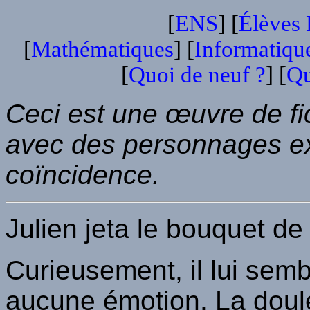
[
ENS
] [
Élèves
[
Mathématiques
] [
Informatiqu
[
Quoi de neuf ?
] [
Qu
Ceci est une œuvre de fi
avec des personnages exis
coïncidence.
Julien jeta le bouquet de
Curieusement, il lui semb
aucune émotion. La doul