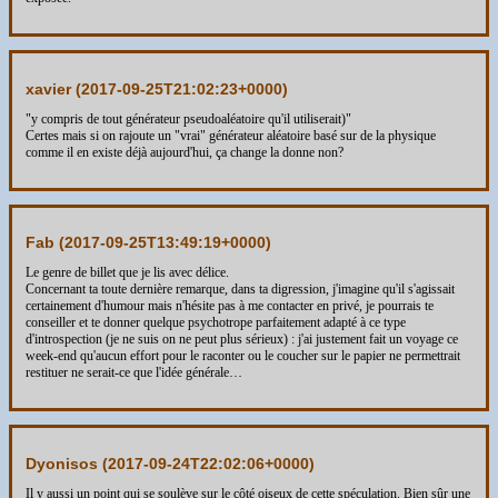
xavier (
2017-09-25T21:02:23+0000
)
"y compris de tout générateur pseudoaléatoire qu'il utiliserait)"
Certes mais si on rajoute un "vrai" générateur aléatoire basé sur de la physique
comme il en existe déjà aujourd'hui, ça change la donne non?
Fab (
2017-09-25T13:49:19+0000
)
Le genre de billet que je lis avec délice.
Concernant ta toute dernière remarque, dans ta digression, j'imagine qu'il s'agissait
certainement d'humour mais n'hésite pas à me contacter en privé, je pourrais te
conseiller et te donner quelque psychotrope parfaitement adapté à ce type
d'introspection (je ne suis on ne peut plus sérieux) : j'ai justement fait un voyage ce
week-end qu'aucun effort pour le raconter ou le coucher sur le papier ne permettrait
restituer ne serait-ce que l'idée générale…
Dyonisos (
2017-09-24T22:02:06+0000
)
Il y aussi un point qui se soulève sur le côté oiseux de cette spéculation. Bien sûr une