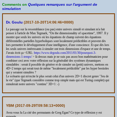
Comments on
Quelques remarques sur l'argument de
simulation
Dr. Goulu
(
2017-10-20T14:06:46+0000
)
Le passage sur la ressemblance (ou pas) entre univers simulé et simulant m'a fait
penser à l'article de Max Tegmark, “On the dimensionality of spacetime“, 1997. Il y
montre que seuls les univers où les équations de champ suivent des équations
différentielles partielles hyperboliques sont localement prédictibles et peuvent dès
lors permettre le développement d'une intelligence, d'une conscience. Et que dès lors
les seuls univers intéressants à simuler ont trois dimensions d'espace et une de temps.
J'avais écrit ça <URL:
https://www.drgoulu.com/2011/01/30/pourquoi-3-
dimensions-1-temps/
> là dessus mais je ne suis pas assez bon mathématicien pour
combiner ceci avec votre réflexion sur la généralité des systèmes dynamiques
simulables : serait il possible de générer et de simuler un (petit) univers, mettons en
4D+2 temps qui serait tout de même "localement prédictible" par les hyper bestioles
qui y seraient simulées ?
Le scénario qui m'excite le plus serait celui d'un univers 2D+1 discret genre "Jeu de
la vie" (que Tegmark considère comme trop simple mais qui est Turing complet) qui
simulerait notre univers "continu" 3D+1 :-)
YBM (
2017-09-29T09:58:13+0000
)
Avez-vous lu La cité des permutants de Greg Egan? Ce type de réflexion y est
exposée.