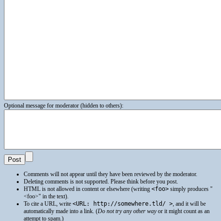
Optional message for moderator (hidden to others):
Comments will not appear until they have been reviewed by the moderator.
Deleting comments is not supported. Please think before you post.
HTML
is not allowed in content or elsewhere (writing
<foo>
simply produces
<foo>
in the text).
To cite a
URL
, write
<URL: http://somewhere.tld/ >
, and it will be
automatically made into a link. (
Do not try any other way
or it might count as an
attempt to spam.)