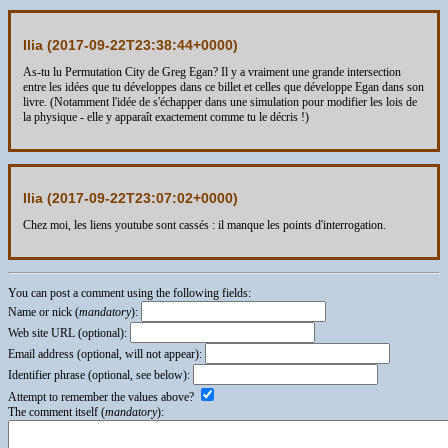
Ilia (
2017-09-22T23:38:44+0000
)
As-tu lu Permutation City de Greg Egan? Il y a vraiment une grande intersection
entre les idées que tu développes dans ce billet et celles que développe Egan dans son
livre. (Notamment l'idée de s'échapper dans une simulation pour modifier les lois de
la physique - elle y apparaît exactement comme tu le décris !)
Ilia (
2017-09-22T23:07:02+0000
)
Chez moi, les liens youtube sont cassés : il manque les points d'interrogation.
You can post a comment using the following fields:
Name or nick (
mandatory
):
Web site URL (optional):
Email address (optional, will not appear):
Identifier phrase (optional, see below):
Attempt to remember the values above?
The comment itself (
mandatory
):