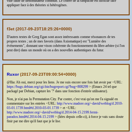
vide faute de dénominateur commun. Le critère de la simplicité est difficile face
appliquer face à des théories si hétérogènes.
f3et (
2017-09-23T18:25:26+0000
)
D'autres textes de Greg Egan sont assez intéressants comme résonances de tes
propres textes ; un de mes favoris (dans Axiomatique) est "Lumière des
événements", donnant une vison cohérente du fonctionnement du libre-arbitre (si l'on
peut dire) dans un monde où on a des nouvelles authentiques du futur.
Ruxor
(
2017-09-23T09:00:54+0000
)
@Ilia: Ah oui, merci pour les liens. Je me suis encore une fois fait avoir par <URL:
https://bugs.debian.org/cgi-bin/bugreport.cgi?bug=808299
> (Emacs 24 tel que
packagé par Debian, capture les '?' dans une fonction d'entrée utilisateur).
Non, je n'ai pas lu Permutation City. Par contre, c'est vrai qu'on me l'a signalé en
commentaire sur les entrées <URL:
http://www.madore.org/~david/weblog/d.2010-
03-01.1739.html#d.2010-03-01.1739
> et <URL:
http://www.madore.org/~david/weblog/d.2014-04-15.2199.fermi-
paradox.html#d.2014-04-15.2199
> (liées depuis celle-ci), à force je vais sans doute
finir par me dire qu'il faut que je le lise.