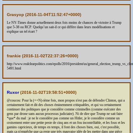
Grasyop (
2016-11-04T11:52:47+0000
)
Le NY-Times donne actuellement deux fois moins de chances de victoire à Trump
que 5-38 ou RCP. Quelqu’un sait-il ce qui diffère dans leurs modélisations et
explique un tel écart ?
frankie (
2016-11-02T22:37:26+0000
)
http://www.realclearpolitics.com/epolls/2016/president/us/general_election_trump_vs_clin
5491.html
Ruxor
(
2016-11-02T19:58:51+0000
)
@coucou: Pour la (++N)-ième fois, mon propos n'est pas de défendre Clinton, qui a
certainement fait et dit des choses éminemment critiquables, et qui va certainement
continuer des politiques que je considère comme criminelles (comme exécuter des
gens par drone sans aucun processus judiciaire). Ni de dire que Trump ne sait faire
*que* du mal : je ne le considère pas comme un Hitler, je le considère comme un
croisement entre une petite peste de cinq ans et un fou incontrôlable, et les fous et les
gamins capricieux, de temps en temps, il font des choses bien, oui, c'est possible,
mais ça n'empêche que ça reste une très mauvaise idée de les mettre dans une pièce