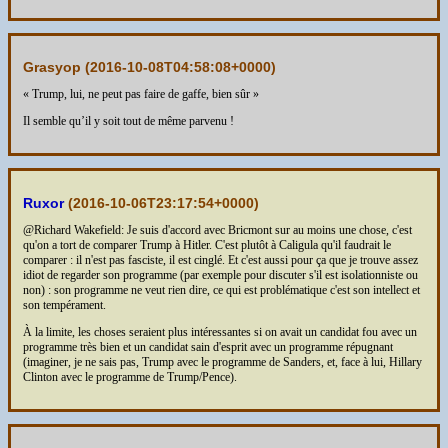
Grasyop (
2016-10-08T04:58:08+0000
)
« Trump, lui, ne peut pas faire de gaffe, bien sûr »
Il semble qu’il y soit tout de même parvenu !
Ruxor
(
2016-10-06T23:17:54+0000
)
@Richard Wakefield: Je suis d'accord avec Bricmont sur au moins une chose, c'est
qu'on a tort de comparer Trump à Hitler. C'est plutôt à Caligula qu'il faudrait le
comparer : il n'est pas fasciste, il est cinglé. Et c'est aussi pour ça que je trouve assez
idiot de regarder son programme (par exemple pour discuter s'il est isolationniste ou
non) : son programme ne veut rien dire, ce qui est problématique c'est son intellect et
son tempérament.
À la limite, les choses seraient plus intéressantes si on avait un candidat fou avec un
programme très bien et un candidat sain d'esprit avec un programme répugnant
(imaginer, je ne sais pas, Trump avec le programme de Sanders, et, face à lui, Hillary
Clinton avec le programme de Trump/Pence).