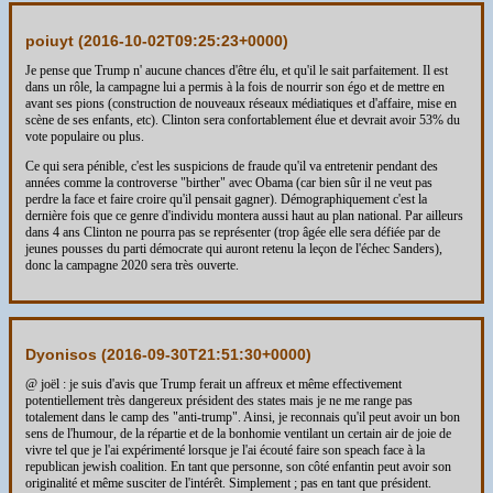
poiuyt (
2016-10-02T09:25:23+0000
)
Je pense que Trump n' aucune chances d'être élu, et qu'il le sait parfaitement. Il est
dans un rôle, la campagne lui a permis à la fois de nourrir son égo et de mettre en
avant ses pions (construction de nouveaux réseaux médiatiques et d'affaire, mise en
scène de ses enfants, etc). Clinton sera confortablement élue et devrait avoir 53% du
vote populaire ou plus.
Ce qui sera pénible, c'est les suspicions de fraude qu'il va entretenir pendant des
années comme la controverse "birther" avec Obama (car bien sûr il ne veut pas
perdre la face et faire croire qu'il pensait gagner). Démographiquement c'est la
dernière fois que ce genre d'individu montera aussi haut au plan national. Par ailleurs
dans 4 ans Clinton ne pourra pas se représenter (trop âgée elle sera défiée par de
jeunes pousses du parti démocrate qui auront retenu la leçon de l'échec Sanders),
donc la campagne 2020 sera très ouverte.
Dyonisos (
2016-09-30T21:51:30+0000
)
@ joël : je suis d'avis que Trump ferait un affreux et même effectivement
potentiellement très dangereux président des states mais je ne me range pas
totalement dans le camp des "anti-trump". Ainsi, je reconnais qu'il peut avoir un bon
sens de l'humour, de la répartie et de la bonhomie ventilant un certain air de joie de
vivre tel que je l'ai expérimenté lorsque je l'ai écouté faire son speach face à la
republican jewish coalition. En tant que personne, son côté enfantin peut avoir son
originalité et même susciter de l'intérêt. Simplement ; pas en tant que président.