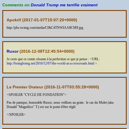
Comments on
Donald Trump me terrifie vraiment
Apokrif (
2017-01-07T15:07:20+0000
)
http://pbs.twimg.com/media/C0hC4TNWIAA8CM9.jpg
Ruxor
(
2016-12-08T12:45:54+0000
)
Je crois que ce comic résume à la perfection ce que je pense : <URL:
http://boingboing.net/2016/12/07/the-world-at-a-crossroads.html
>.
Le Premier Orateur (
2016-11-07T03:55:28+0000
)
<SPOILER "CYCLE DE FONDATION">
Pas de panique, honorable Ruxor, nous veillons au grain : le cas du Mulet (aka
Donald "Magnifico" T.) est sur le point d'être réglé.
</SPOILER>