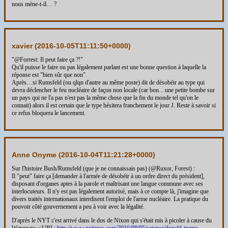
nous mène-t-il… ?
xavier (
2016-10-05T11:11:50+0000
)
"@Forrest: Il peut faire ça ?!"
Qu'il puisse le faire ou pas légalement parlant est une bonne question à laquelle la
réponse est "bien sûr que non".
Après…si Rumsfeld (ou qlqn d'autre au même poste) dit de désobéir au type qui
devra déclencher le feu nucléaire de façon non locale (car bon…une petite bombe sur
un pays qui ne l'a pas n'est pas la même chose que la fin du monde tel qu'on le
connait) alors il est certain que le type hésitera franchement le jour J. Reste à savoir si
ce refus bloquera le lancement.
Anne Onyme (
2016-10-04T11:21:28+0000
)
Sur l'histoire Bush/Rumsfeld (que je ne connaissais pas) (@Ruxor, Forest) :
Il "peut" faire ça [demander à l'armée de désobéir à un ordre direct du président],
disposant d'organes aptes à la parole et maîtrisant une langue commune avec ses
interlocuteurs. Il n'y est pas légalement autorisé, mais à ce compte là, j'imagine que
divers traités internationaux interdisent l'emploi de l'arme nucléaire. La pratique du
pouvoir côté gouvernement a peu à voir avec la légalité.
D'après le NYT c'est arrivé dans le dos de Nixon qui s'était mis à picoler à cause du
Watergate: <URL:
http://www.nytimes.com/2016/08/05/science/donald-trump-