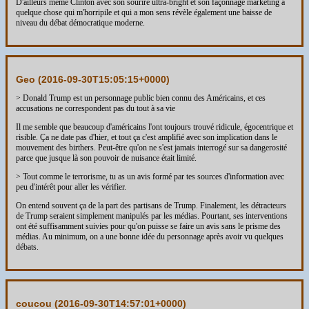
D'ailleurs même Clinton avec son sourire ultra-bright et son façonnage marketing a
quelque chose qui m'horripile et qui a mon sens révèle également une baisse de
niveau du débat démocratique moderne.
Geo (
2016-09-30T15:05:15+0000
)
> Donald Trump est un personnage public bien connu des Américains, et ces
accusations ne correspondent pas du tout à sa vie
Il me semble que beaucoup d'américains l'ont toujours trouvé ridicule, égocentrique et
risible. Ça ne date pas d'hier, et tout ça c'est amplifié avec son implication dans le
mouvement des birthers. Peut-être qu'on ne s'est jamais interrogé sur sa dangerosité
parce que jusque là son pouvoir de nuisance était limité.
> Tout comme le terrorisme, tu as un avis formé par tes sources d'information avec
peu d'intérêt pour aller les vérifier.
On entend souvent ça de la part des partisans de Trump. Finalement, les détracteurs
de Trump seraient simplement manipulés par les médias. Pourtant, ses interventions
ont été suffisamment suivies pour qu'on puisse se faire un avis sans le prisme des
médias. Au minimum, on a une bonne idée du personnage après avoir vu quelques
débats.
coucou (
2016-09-30T14:57:01+0000
)