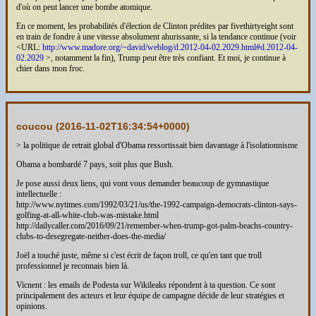
d'où on peut lancer une bombe atomique.
En ce moment, les probabilités d'élection de Clinton prédites par fivethirtyeight sont
en train de fondre à une vitesse absolument ahurissante, si la tendance continue (voir
<URL:
http://www.madore.org/~david/weblog/d.2012-04-02.2029.html#d.2012-04-
02.2029
>, notamment la fin), Trump peut être très confiant. Et moi, je continue à
chier dans mon froc.
coucou (
2016-11-02T16:34:54+0000
)
> la politique de retrait global d'Obama ressortissait bien davantage à l'isolationnisme
Obama a bombardé 7 pays, soit plus que Bush.
Je pose aussi deux liens, qui vont vous demander beaucoup de gymnastique
intellectuelle :
http://www.nytimes.com/1992/03/21/us/the-1992-campaign-democrats-clinton-says-
golfing-at-all-white-club-was-mistake.html
http://dailycaller.com/2016/09/21/remember-when-trump-got-palm-beachs-country-
clubs-to-desegregate-neither-does-the-media/
Joël a touché juste, même si c'est écrit de façon troll, ce qu'en tant que troll
professionnel je reconnais bien là.
Vicnent : les emails de Podesta sur Wikileaks répondent à ta question. Ce sont
principalement des acteurs et leur équipe de campagne décide de leur stratégies et
opinions.