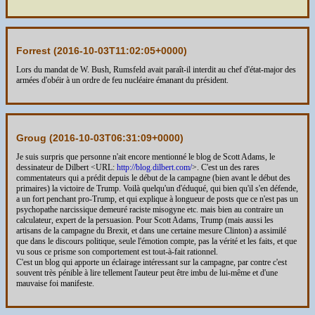
Forrest (
2016-10-03T11:02:05+0000
)
Lors du mandat de W. Bush, Rumsfeld avait paraît-il interdit au chef d'état-major des
armées d'obéir à un ordre de feu nucléaire émanant du président.
Groug (
2016-10-03T06:31:09+0000
)
Je suis surpris que personne n'ait encore mentionné le blog de Scott Adams, le
dessinateur de Dilbert <URL:
http://blog.dilbert.com/
>. C'est un des rares
commentateurs qui a prédit depuis le début de la campagne (bien avant le début des
primaires) la victoire de Trump. Voilà quelqu'un d'éduqué, qui bien qu'il s'en défende,
a un fort penchant pro-Trump, et qui explique à longueur de posts que ce n'est pas un
psychopathe narcissique demeuré raciste misogyne etc. mais bien au contraire un
calculateur, expert de la persuasion. Pour Scott Adams, Trump (mais aussi les
artisans de la campagne du Brexit, et dans une certaine mesure Clinton) a assimilé
que dans le discours politique, seule l'émotion compte, pas la vérité et les faits, et que
vu sous ce prisme son comportement est tout-à-fait rationnel.
C'est un blog qui apporte un éclairage intéressant sur la campagne, par contre c'est
souvent très pénible à lire tellement l'auteur peut être imbu de lui-même et d'une
mauvaise foi manifeste.