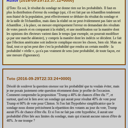
Ruxor
(
2016-09-29T23:37:12+0000
)
@Toto: En soi, le résultat du sondage ne donne rien sur les probabilités. Il faut en
plus la distribution d'erreur du sondage (qui, s'il est fait par un échantillon totalement
non-biaisé de la population, peut effectivement se déduire du résultat du sondage et
de la taille de l'échantillon, mais dans la réalité on ne peut évidemment pas faire un tel
échantillon ; à la place, on mesure empiriquement l'erreur en demandant des résultats
de votes passés et en comparant à la réalité), et une modélisation sur la manière dont
les opinions des électeurs varient dans le temps (par exemple, on pourrait modéliser
ça par une marche aléatoire), y compris la manière dont les indécis se décident. Le fait
que l'élection américaine soit indirecte complique encore les choses, bien sûr. Mais au
final, tout ce qu'on peut dire c'est la probabilité que rendra un certain modèle : la
probabilité « réelle », ça n'a pas vraiment de sens (une probabilité, de toute façon, est
une mesure d'ignorance).
Toto (
2016-09-29T22:33:24+0000
)
Désolé de soulever la question oiseuse sur les probabilité que tu voulais éviter, mais
je me posais justement cette question récemment donc je profite de l'occasion.
Comment comprendre la proposition "Trump a 40% de chances d'être élu ?", et
surtout, quel est le lien avec un sondage qui aurait pour résultat 40% de vote pour
Trump et 60% de vote pour Clinton. Si l'on fait l'hypothèse simplificatrice que le
sondage nous donne précisément la répartition des votants au jour du vote, Trump
aurait 0% de chance d'être élu. Et si l'on ne fait pas cette hypothèse, il aurait une
probabilité d'être liée aux limites du sondage, mais qui n'aurait aucune raison d'être de
40%. Je me trompe ?