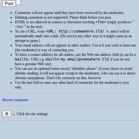
Comments will not appear until they have been reviewed by the moderator.
Deleting comments is not supported. Please think before you post.
HTML
is not allowed in content or elsewhere (writing
<foo>
simply produces
<foo>
in the text).
To cite a
URL
, write
<URL: http://somewhere.tld/ >
, and it will be
automatically made into a link. (
Do not try any other way
or it might count as an
attempt to spam.)
Your email address will
not appear
to other readers. Use it if you wish to leave me
(the moderator) a way of contacting you.
To leave a contact address for all readers, use the Web site address field (it can be a
mailto:
URI
, e.g.
mailto:my.email@somewhere.tld
, if you do not
have a genuine Web site).
You can use an optional (semi-secret) “identifier phrase” of your choice to avoid
identity stealing: it will not appear except to the moderator, who can use it to detect
obvious usurpations. Don't rely seriously on this, however.
Use the last field to enter any other kind of comments for the moderator's eyes
only.
Recent comments
⚙
← Click for site settings