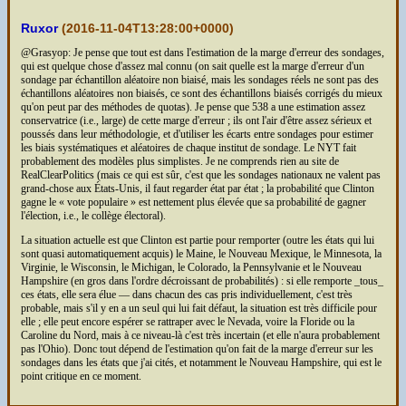
Ruxor
(
2016-11-04T13:28:00+0000
)
@Grasyop: Je pense que tout est dans l'estimation de la marge d'erreur des sondages,
qui est quelque chose d'assez mal connu (on sait quelle est la marge d'erreur d'un
sondage par échantillon aléatoire non biaisé, mais les sondages réels ne sont pas des
échantillons aléatoires non biaisés, ce sont des échantillons biaisés corrigés du mieux
qu'on peut par des méthodes de quotas). Je pense que 538 a une estimation assez
conservatrice (i.e., large) de cette marge d'erreur ; ils ont l'air d'être assez sérieux et
poussés dans leur méthodologie, et d'utiliser les écarts entre sondages pour estimer
les biais systématiques et aléatoires de chaque institut de sondage. Le NYT fait
probablement des modèles plus simplistes. Je ne comprends rien au site de
RealClearPolitics (mais ce qui est sûr, c'est que les sondages nationaux ne valent pas
grand-chose aux États-Unis, il faut regarder état par état ; la probabilité que Clinton
gagne le « vote populaire » est nettement plus élevée que sa probabilité de gagner
l'élection, i.e., le collège électoral).
La situation actuelle est que Clinton est partie pour remporter (outre les états qui lui
sont quasi automatiquement acquis) le Maine, le Nouveau Mexique, le Minnesota, la
Virginie, le Wisconsin, le Michigan, le Colorado, la Pennsylvanie et le Nouveau
Hampshire (en gros dans l'ordre décroissant de probabilités) : si elle remporte _tous_
ces états, elle sera élue — dans chacun des cas pris individuellement, c'est très
probable, mais s'il y en a un seul qui lui fait défaut, la situation est très difficile pour
elle ; elle peut encore espérer se rattraper avec le Nevada, voire la Floride ou la
Caroline du Nord, mais à ce niveau-là c'est très incertain (et elle n'aura probablement
pas l'Ohio). Donc tout dépend de l'estimation qu'on fait de la marge d'erreur sur les
sondages dans les états que j'ai cités, et notamment le Nouveau Hampshire, qui est le
point critique en ce moment.