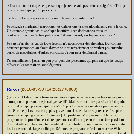
> D'abord, tu te trompes en pensant que je ne me suis pas bien renseigné sur Trump
ou en pensant que je n'ai pas vérifié
Tu fais tout un paragraphe pour dire « Je pourrais tenter… » !
Je t'engage simplement à appliquer les critères que tu cites globalement, pas à la carte.
Un exemple gratuit : as-tu appliqué le critère « ses déclarations toujours
contradictoires » à d'autres politiciens ? À tout hasard, sur la guerre en Irak ?
Je vais m'arrêter là, car de toute façon il n'y aucun désir de rationalité, tout comme
certaines personnes on choisi d'avoir peur du terrorisme et ne veulent pas entendre
parler de probabilités, d'autres ont choisi d'avoir peur de Donald Trump.
Personnellement, j'aurai un peu plus peur des personnes qui pensent que les coups
d'États et les assassinats sont légitimes.
Ruxor
(
2016-09-30T14:26:27+0000
)
@coucou: D'abord, tu te trompes en pensant que je ne me suis pas bien renseigné sur
Trump ou en pensant que je n'ai pas vérifié. Mais surtout, tu es passé à côté du point
central de ce que je disais, qui est qu'il n'a pas les capacités mentales pour gouverner
ni même, ce qui est beaucoup plus grave, pour laisser d'autres gouverner à sa place
(ironique vu que gouverner l'emmerde). Le problème n'est pas un problème de
programme, le problème est de tempérament et d'incompétence : pour être président
des États-Unis, il faudrait être capable de se contrôler un minimum et de comprendre
les fondements de la géopolitique. Dès lors, le programme écrit sur son site Web a
très peu d'importance, d'autant que ses déclarations toujours contradictoires font qu'il