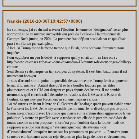
frankie (
2016-10-30T19:42:57+0000
)
En son temps, j'ai eu du mal à avaler l'élection -le terme de "désignation" serait plus
approprié suite au micmac incroyable qui préluda à celle-ci- à la présidence de
Georges Bush junior, en 2004. La première était déjà un scandale vu ce qui s'était
passé en Floride par exemple…
Alors, si Trump est de la même trempe que Bush, nous pouvons fortement nous
inquiéter…
Pour équilibrer un peu le débat -à supposer qu'il y en ait un !- en face on a :
http://www.les-crises.fr/pas-vu-dans-les-medias-12-minutes-de-mensonges-dhillary-
clinton/
Seul Bernie se démarque un tant soit peu du système. Il s'est bien battu, mais il est
maintenant hors-jeu.
Je suis d'accord sur un point : impossible de savoir ce que Trump ferait au pouvoir -
le sait-il lui même ?-. Autant dire qu'il se fera bouffer tout cru par les élites
ploutocratiques et la CIA qui dirigent ce pays depuis des lustres. Il me semble
néanmoins qu'il chercherait à détendre les relations des USA avec la Russie de
Poutine, ce qui n'est pas forcément en soi une mauvaise chose.
J'ai été surpris en lisant le livre de C. Ockrent de l'analogie qu'on pouvait établir entre
la France et les USA. Je ne m'y attendais pas du tout. Je ne développe pas ce point.
Sinon assez d'accord avec Dyonisos qui insiste sur la crétinisation aggravée de la vie
publique. A mettre en parallèle avec la tendance actuelle de la part des candidats de
toutes eaux de ne rien proposer -si ce n'est pour l'oublier dans la foulée- mais de
s'opposer à ce que l'on désigne "systématiquement" de système - ou
d'"establishment" lorsqu'on insiste sur les personnes au pouvoir…-. Peut-être pour
se mettre en résonance avec un rejet de plus en plus large de notre environnement