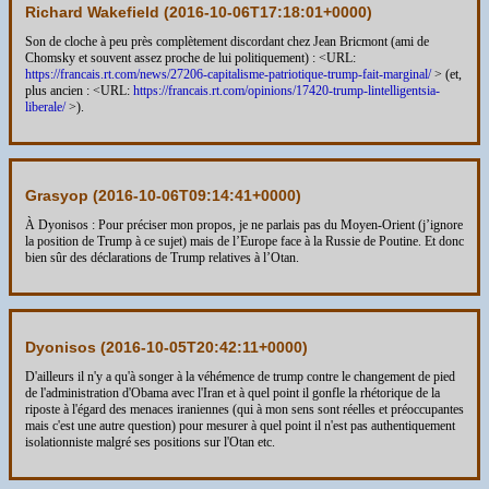
Richard Wakefield (
2016-10-06T17:18:01+0000
)
Son de cloche à peu près complètement discordant chez Jean Bricmont (ami de
Chomsky et souvent assez proche de lui politiquement) : <URL:
https://francais.rt.com/news/27206-capitalisme-patriotique-trump-fait-marginal/
> (et,
plus ancien : <URL:
https://francais.rt.com/opinions/17420-trump-lintelligentsia-
liberale/
>).
Grasyop (
2016-10-06T09:14:41+0000
)
À Dyonisos : Pour préciser mon propos, je ne parlais pas du Moyen-Orient (j’ignore
la position de Trump à ce sujet) mais de l’Europe face à la Russie de Poutine. Et donc
bien sûr des déclarations de Trump relatives à l’Otan.
Dyonisos (
2016-10-05T20:42:11+0000
)
D'ailleurs il n'y a qu'à songer à la véhémence de trump contre le changement de pied
de l'administration d'Obama avec l'Iran et à quel point il gonfle la rhétorique de la
riposte à l'égard des menaces iraniennes (qui à mon sens sont réelles et préoccupantes
mais c'est une autre question) pour mesurer à quel point il n'est pas authentiquement
isolationniste malgré ses positions sur l'Otan etc.