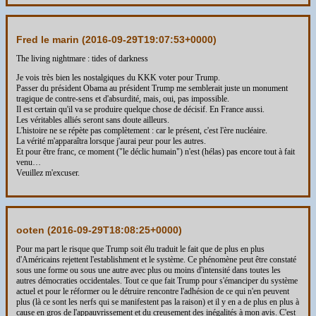
Fred le marin (
2016-09-29T19:07:53+0000
)
The living nightmare : tides of darkness
Je vois très bien les nostalgiques du KKK voter pour Trump.
Passer du président Obama au président Trump me semblerait juste un monument
tragique de contre-sens et d'absurdité, mais, oui, pas impossible.
Il est certain qu'il va se produire quelque chose de décisif. En France aussi.
Les véritables alliés seront sans doute ailleurs.
L'histoire ne se répète pas complètement : car le présent, c'est l'ère nucléaire.
La vérité m'apparaîtra lorsque j'aurai peur pour les autres.
Et pour être franc, ce moment ("le déclic humain") n'est (hélas) pas encore tout à fait
venu…
Veuillez m'excuser.
ooten (
2016-09-29T18:08:25+0000
)
Pour ma part le risque que Trump soit élu traduit le fait que de plus en plus
d'Américains rejettent l'establishment et le système. Ce phénomène peut être constaté
sous une forme ou sous une autre avec plus ou moins d'intensité dans toutes les
autres démocraties occidentales. Tout ce que fait Trump pour s'émanciper du système
actuel et pour le réformer ou le détruire rencontre l'adhésion de ce qui n'en peuvent
plus (là ce sont les nerfs qui se manifestent pas la raison) et il y en a de plus en plus à
cause en gros de l'appauvrissement et du creusement des inégalités à mon avis. C'est