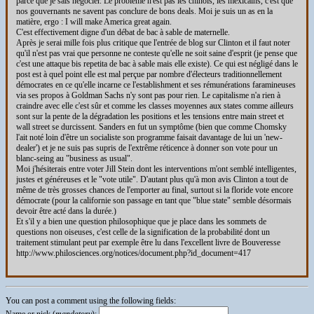
parce que je sais négocier. Le problème n'est pas les chinois, les mexicains, c'est que
nos gouvernants ne savent pas conclure de bons deals. Moi je suis un as en la
matière, ergo : I will make America great again.
C'est effectivement digne d'un débat de bac à sable de maternelle.
Après je serai mille fois plus critique que l'entrée de blog sur Clinton et il faut noter
qu'il n'est pas vrai que personne ne conteste qu'elle ne soit saine d'esprit (je pense que
c'est une attaque bis repetita de bac à sable mais elle existe). Ce qui est négligé dans le
post est à quel point elle est mal perçue par nombre d'électeurs traditionnellement
démocrates en ce qu'elle incarne ce l'establishment et ses rémunérations faramineuses
via ses propos à Goldman Sachs n'y sont pas pour rien. Le capitalisme n'a rien à
craindre avec elle c'est sûr et comme les classes moyennes aux states comme ailleurs
sont sur la pente de la dégradation les positions et les tensions entre main street et
wall street se durcissent. Sanders en fut un symptôme (bien que comme Chomsky
l'ait noté loin d'être un socialiste son programme faisait davantage de lui un 'new-
dealer') et je ne suis pas supris de l'extrême réticence à donner son vote pour un
blanc-seing au "business as usual".
Moi j'hésiterais entre voter Jill Stein dont les interventions m'ont semblé intelligentes,
justes et généreuses et le "vote utile". D'autant plus qu'à mon avis Clinton a tout de
même de très grosses chances de l'emporter au final, surtout si la floride vote encore
démocrate (pour la californie son passage en tant que "blue state" semble désormais
devoir être acté dans la durée.)
Et s'il y a bien une question philosophique que je place dans les sommets de
questions non oiseuses, c'est celle de la signification de la probabilité dont un
traitement stimulant peut par exemple être lu dans l'excellent livre de Bouveresse
http://www.philosciences.org/notices/document.php?id_document=417
You can post a comment using the following fields:
Name or nick (
mandatory
):