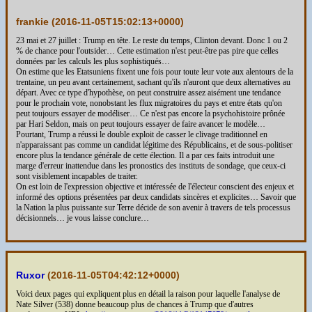
frankie (
2016-11-05T15:02:13+0000
)
23 mai et 27 juillet : Trump en tête. Le reste du temps, Clinton devant. Donc 1 ou 2
% de chance pour l'outsider… Cette estimation n'est peut-être pas pire que celles
données par les calculs les plus sophistiqués…
On estime que les Etatsuniens fixent une fois pour toute leur vote aux alentours de la
trentaine, un peu avant certainement, sachant qu'ils n'auront que deux alternatives au
départ. Avec ce type d'hypothèse, on peut construire assez aisément une tendance
pour le prochain vote, nonobstant les flux migratoires du pays et entre états qu'on
peut toujours essayer de modéliser… Ce n'est pas encore la psychohistoire prônée
par Hari Seldon, mais on peut toujours essayer de faire avancer le modèle…
Pourtant, Trump a réussi le double exploit de casser le clivage traditionnel en
n'apparaissant pas comme un candidat légitime des Républicains, et de sous-politiser
encore plus la tendance générale de cette élection. Il a par ces faits introduit une
marge d'erreur inattendue dans les pronostics des instituts de sondage, que ceux-ci
sont visiblement incapables de traiter.
On est loin de l'expression objective et intéressée de l'électeur conscient des enjeux et
informé des options présentées par deux candidats sincères et explicites… Savoir que
la Nation la plus puissante sur Terre décide de son avenir à travers de tels processus
décisionnels… je vous laisse conclure…
Ruxor
(
2016-11-05T04:42:12+0000
)
Voici deux pages qui expliquent plus en détail la raison pour laquelle l'analyse de
Nate Silver (538) donne beaucoup plus de chances à Trump que d'autres