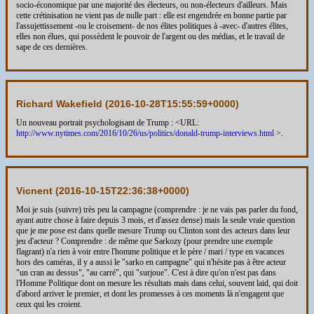
socio-économique par une majorité des électeurs, ou non-électeurs d'ailleurs. Mais
cette crétinisation ne vient pas de nulle part : elle est engendrée en bonne partie par
l'assujettissement -ou le croisement- de nos élites politiques à -avec- d'autres élites,
elles non élues, qui possèdent le pouvoir de l'argent ou des médias, et le travail de
sape de ces dernières.
Richard Wakefield (
2016-10-28T15:55:59+0000
)
Un nouveau portrait psychologisant de Trump : <URL:
http://www.nytimes.com/2016/10/26/us/politics/donald-trump-interviews.html
>.
Vicnent (
2016-10-15T22:36:38+0000
)
Moi je suis (suivre) très peu la campagne (comprendre : je ne vais pas parler du fond,
ayant autre chose à faire depuis 3 mois, et d'assez dense) mais la seule vraie question
que je me pose est dans quelle mesure Trump ou Clinton sont des acteurs dans leur
jeu d'acteur ? Comprendre : de même que Sarkozy (pour prendre une exemple
flagrant) n'a rien à voir entre l'homme politique et le père / mari / type en vacances
hors des caméras, il y a aussi le "sarko en campagne" qui n'hésite pas à être acteur
"un cran au dessus", "au carré", qui "surjoue". C'est à dire qu'on n'est pas dans
l'Homme Politique dont on mesure les résultats mais dans celui, souvent laid, qui doit
d'abord arriver le premier, et dont les promesses à ces moments là n'engagent que
ceux qui les croient.