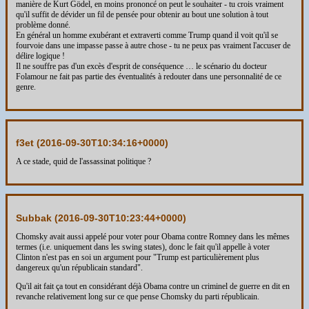
manière de Kurt Gödel, en moins prononcé on peut le souhaiter - tu crois vraiment
qu'il suffit de dévider un fil de pensée pour obtenir au bout une solution à tout
problème donné.
En général un homme exubérant et extraverti comme Trump quand il voit qu'il se
fourvoie dans une impasse passe à autre chose - tu ne peux pas vraiment l'accuser de
délire logique !
Il ne souffre pas d'un excès d'esprit de conséquence … le scénario du docteur
Folamour ne fait pas partie des éventualités à redouter dans une personnalité de ce
genre.
f3et (
2016-09-30T10:34:16+0000
)
A ce stade, quid de l'assassinat politique ?
Subbak (
2016-09-30T10:23:44+0000
)
Chomsky avait aussi appelé pour voter pour Obama contre Romney dans les mêmes
termes (i.e. uniquement dans les swing states), donc le fait qu'il appelle à voter
Clinton n'est pas en soi un argument pour "Trump est particulièrement plus
dangereux qu'un républicain standard".
Qu'il ait fait ça tout en considérant déjà Obama contre un criminel de guerre en dit en
revanche relativement long sur ce que pense Chomsky du parti républicain.