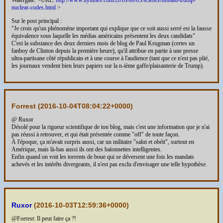
nuclear-codes.html
>
Sur le post principal :
"Je crois qu'un phénomène important qui explique que ce soit aussi serré est la fausse
équivalence sous laquelle les médias américains présentent les deux candidats"
C'est la substance des deux derniers mois de blog de Paul Krugman (certes un
fanboy de Clinton depuis la première heure), qu'il attribue en partie à une presse
ultra-partisane côté républicain et à une course à l'audience (tant que ce n'est pas plié,
les journaux vendent bien leurs papiers sur la n-ième gaffe/plaisanterie de Trump).
Forrest (
2016-10-04T08:04:22+0000
)
@ Ruxor
Désolé pour la rigueur scientifique de ton blog, mais c'est une information que je n'ai
pas réussi à retrouver, et qui était présentée comme "off" de toute façon.
À l'époque, ça m'avait surpris aussi, car un militaire "salut et obéit", surtout en
Amérique, mais là-bas aussi ils ont des baïonnettes intelligentes.
Enfin quand on voit les torrents de boue qui se déversent une fois les mandats
achevés et les intérêts divergeants, il n'est pas exclu d'envisager une telle hypothèse.
Ruxor
(
2016-10-03T12:59:36+0000
)
@Forrest: Il peut faire ça ?!