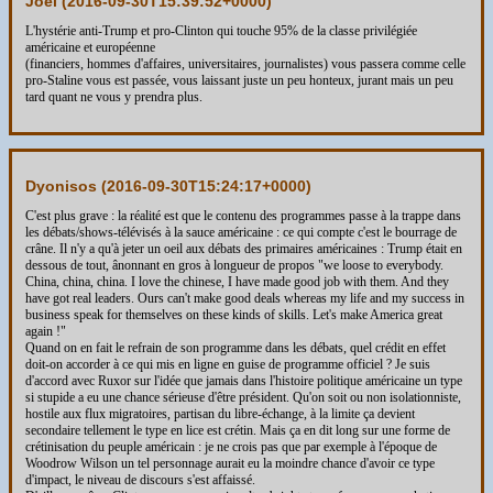
Joël (
2016-09-30T15:39:52+0000
)
L'hystérie anti-Trump et pro-Clinton qui touche 95% de la classe privilégiée
américaine et européenne
(financiers, hommes d'affaires, universitaires, journalistes) vous passera comme celle
pro-Staline vous est passée, vous laissant juste un peu honteux, jurant mais un peu
tard quant ne vous y prendra plus.
Dyonisos (
2016-09-30T15:24:17+0000
)
C'est plus grave : la réalité est que le contenu des programmes passe à la trappe dans
les débats/shows-télévisés à la sauce américaine : ce qui compte c'est le bourrage de
crâne. Il n'y a qu'à jeter un oeil aux débats des primaires américaines : Trump était en
dessous de tout, ânonnant en gros à longueur de propos "we loose to everybody.
China, china, china. I love the chinese, I have made good job with them. And they
have got real leaders. Ours can't make good deals whereas my life and my success in
business speak for themselves on these kinds of skills. Let's make America great
again !"
Quand on en fait le refrain de son programme dans les débats, quel crédit en effet
doit-on accorder à ce qui mis en ligne en guise de programme officiel ? Je suis
d'accord avec Ruxor sur l'idée que jamais dans l'histoire politique américaine un type
si stupide a eu une chance sérieuse d'être président. Qu'on soit ou non isolationniste,
hostile aux flux migratoires, partisan du libre-échange, à la limite ça devient
secondaire tellement le type en lice est crétin. Mais ça en dit long sur une forme de
crétinisation du peuple américain : je ne crois pas que par exemple à l'époque de
Woodrow Wilson un tel personnage aurait eu la moindre chance d'avoir ce type
d'impact, le niveau de discours s'est affaissé.