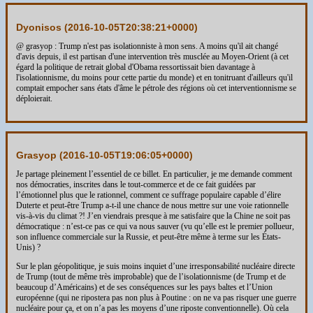
Dyonisos (
2016-10-05T20:38:21+0000
)
@ grasyop : Trump n'est pas isolationniste à mon sens. A moins qu'il ait changé
d'avis depuis, il est partisan d'une intervention très musclée au Moyen-Orient (à cet
égard la politique de retrait global d'Obama ressortissait bien davantage à
l'isolationnisme, du moins pour cette partie du monde) et en tonitruant d'ailleurs qu'il
comptait empocher sans états d'âme le pétrole des régions où cet interventionnisme se
déploierait.
Grasyop (
2016-10-05T19:06:05+0000
)
Je partage pleinement l’essentiel de ce billet. En particulier, je me demande comment
nos démocraties, inscrites dans le tout-commerce et de ce fait guidées par
l’émotionnel plus que le rationnel, comment ce suffrage populaire capable d’élire
Duterte et peut-être Trump a-t-il une chance de nous mettre sur une voie rationnelle
vis-à-vis du climat ?! J’en viendrais presque à me satisfaire que la Chine ne soit pas
démocratique : n’est-ce pas ce qui va nous sauver (vu qu’elle est le premier pollueur,
son influence commerciale sur la Russie, et peut-être même à terme sur les États-
Unis) ?
Sur le plan géopolitique, je suis moins inquiet d’une irresponsabilité nucléaire directe
de Trump (tout de même très improbable) que de l’isolationnisme (de Trump et de
beaucoup d’Américains) et de ses conséquences sur les pays baltes et l’Union
européenne (qui ne ripostera pas non plus à Poutine : on ne va pas risquer une guerre
nucléaire pour ça, et on n’a pas les moyens d’une riposte conventionnelle). Où cela