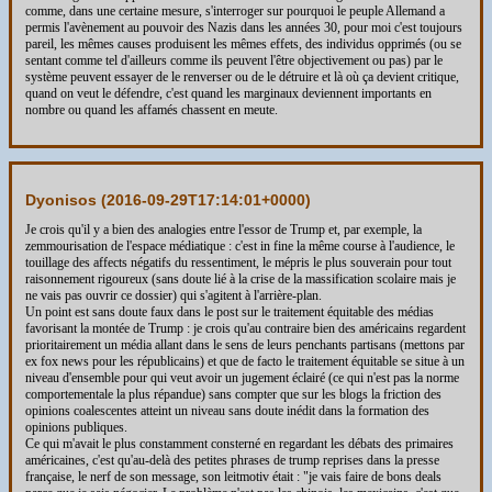
comme, dans une certaine mesure, s'interroger sur pourquoi le peuple Allemand a
permis l'avènement au pouvoir des Nazis dans les années 30, pour moi c'est toujours
pareil, les mêmes causes produisent les mêmes effets, des individus opprimés (ou se
sentant comme tel d'ailleurs comme ils peuvent l'être objectivement ou pas) par le
système peuvent essayer de le renverser ou de le détruire et là où ça devient critique,
quand on veut le défendre, c'est quand les marginaux deviennent importants en
nombre ou quand les affamés chassent en meute.
Dyonisos (
2016-09-29T17:14:01+0000
)
Je crois qu'il y a bien des analogies entre l'essor de Trump et, par exemple, la
zemmourisation de l'espace médiatique : c'est in fine la même course à l'audience, le
touillage des affects négatifs du ressentiment, le mépris le plus souverain pour tout
raisonnement rigoureux (sans doute lié à la crise de la massification scolaire mais je
ne vais pas ouvrir ce dossier) qui s'agitent à l'arrière-plan.
Un point est sans doute faux dans le post sur le traitement équitable des médias
favorisant la montée de Trump : je crois qu'au contraire bien des américains regardent
prioritairement un média allant dans le sens de leurs penchants partisans (mettons par
ex fox news pour les républicains) et que de facto le traitement équitable se situe à un
niveau d'ensemble pour qui veut avoir un jugement éclairé (ce qui n'est pas la norme
comportementale la plus répandue) sans compter que sur les blogs la friction des
opinions coalescentes atteint un niveau sans doute inédit dans la formation des
opinions publiques.
Ce qui m'avait le plus constamment consterné en regardant les débats des primaires
américaines, c'est qu'au-delà des petites phrases de trump reprises dans la presse
française, le nerf de son message, son leitmotiv était : "je vais faire de bons deals