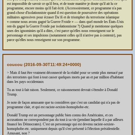
est impossible de savoir ce qu'il fera, et de toute manière je doute qu'il ait lu ce
programme, encore moins qu'il l'ait écrit. (Accessoirement, ce programme n'a pas
grand-chose d'isolationniste quand il est question de poursuivre des opérations
militaires agressives pour écraser Daʿīš et de triompher du terrorisme islamique
« comme nous avons gagné la Guerre Froide » — dans quel monde les États-Unis
ont-ils gagné la Guerre Froide par isolationnisme ?) Quand je mentionne quelques
unes des ignominies qu'il a dites, c'est parce qu'elles nous renseignent sur le
personnage et ses impulsions (notamment celles qu'il n'arrive pas à contenir), pas
parce qu'elles nous renseignent sur son programme.
coucou (
2016-09-30T11:49:24+0000
)
> Mais il faut être vraiment déconnecté de la réalité pour se sentir plus menacé par
des terroristes qui font à tout casser quelques morts par an et par million d'habitant
dans les pays occidentaux
Tu as tout à fait raison. Seulement, ce raisonnement devrait s'étendre à Donald
Trump.
Je note de façon amusante que tu considères que c'est un candidat qui n'a pas de
programme clair, et qui est raciste-sexiste-homophobe-etc.
Donald Trump est un personnage public bien connu des Américains, et ces
accusations ne correspondent pas du tout à sa vie (pendant laquelle il a par ailleurs
financé les Démocrates). C'est un personnage qui est devenu raciste-sexiste-
homophobe-etc. uniquement depuis qu'il s'est présenté à l'élection présidentielle.
Amusant, non ?