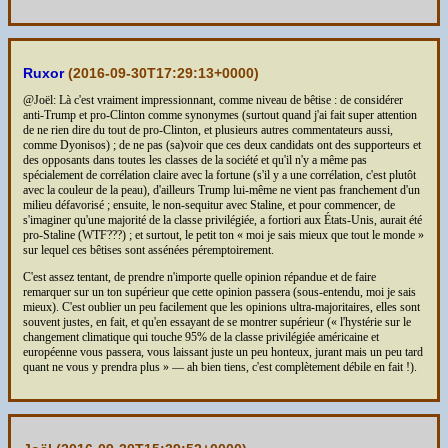
Ruxor
(
2016-09-30T17:29:13+0000
)
@Joël: Là c'est vraiment impressionnant, comme niveau de bêtise : de considérer
anti-Trump et pro-Clinton comme synonymes (surtout quand j'ai fait super attention
de ne rien dire du tout de pro-Clinton, et plusieurs autres commentateurs aussi,
comme Dyonisos) ; de ne pas (sa)voir que ces deux candidats ont des supporteurs et
des opposants dans toutes les classes de la société et qu'il n'y a même pas
spécialement de corrélation claire avec la fortune (s'il y a une corrélation, c'est plutôt
avec la couleur de la peau), d'ailleurs Trump lui-même ne vient pas franchement d'un
milieu défavorisé ; ensuite, le non-sequitur avec Staline, et pour commencer, de
s'imaginer qu'une majorité de la classe privilégiée, a fortiori aux États-Unis, aurait été
pro-Staline (WTF???) ; et surtout, le petit ton « moi je sais mieux que tout le monde »
sur lequel ces bêtises sont assénées péremptoirement.
C'est assez tentant, de prendre n'importe quelle opinion répandue et de faire
remarquer sur un ton supérieur que cette opinion passera (sous-entendu, moi je sais
mieux). C'est oublier un peu facilement que les opinions ultra-majoritaires, elles sont
souvent justes, en fait, et qu'en essayant de se montrer supérieur (« l'hystérie sur le
changement climatique qui touche 95% de la classe privilégiée américaine et
européenne vous passera, vous laissant juste un peu honteux, jurant mais un peu tard
quant ne vous y prendra plus » — ah bien tiens, c'est complètement débile en fait !).