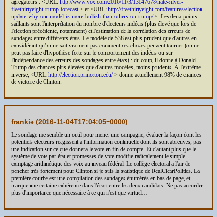
agrégateurs : <URL:
http://www.vox.com/2016/11/3/13147678/nate-silver-
fivethirtyeight-trump-forecast
> et <URL:
http://fivethirtyeight.com/features/election-
update-why-our-model-is-more-bullish-than-others-on-trump/
>. Les deux points
saillants sont l'interprétation du nombre d'électeurs indécis (plus élevé que lors de
l'élection précédente, notamment) et l'estimation de la corrélation des erreurs de
sondages entre différents états. Le modèle de 538 est plus prudent que d'autres en
considérant qu'on ne sait vraiment pas comment ces choses peuvent tourner (on ne
peut pas faire d'hypothèse forte sur le comportement des indécis ou sur
l'indépendance des erreurs des sondages entre états) : du coup, il donne à Donald
Trump des chances plus élevées que d'autres modèles, moins prudents. À l'extrême
inverse, <URL:
http://election.princeton.edu/
> donne actuellement 98% de chances
de victoire de Clinton.
frankie (
2016-11-04T17:04:05+0000
)
Le sondage me semble un outil pour mener une campagne, évaluer la façon dont les
potentiels électeurs réagissent à l'information continuelle dont ils sont abreuvés, pas
une indication sur ce que donnera le vote en fin de compte. Et d'autant plus que le
système de vote par état et promesses de vote modifie radicalement le simple
comptage arithmétique des voix au niveau fédéral. Le collège électoral a l'air de
pencher très fortement pour Clinton si je suis la statistique de RealClearPolitics. La
première courbe est une compilation des sondages énumérés en bas de page, et
marque une certaine cohérence dans l'écart entre les deux candidats. Ne pas accorder
plus d'importance que nécessaire à ce qui n'est que virtuel…