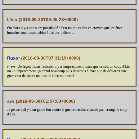
L'élu (
2016-09-30T09:05:23+0000
)
Ou alors il y a une autre possibilité : c'est toi qui es fou en croyant que les êtres
humains sont raisonnables ! J'ai des indices …
Ruxor
(
2016-09-30T07:31:19+0000
)
@avs: De façon moins radicale, il y a l'impeachment, mais que ce soit un coup d'État
ou un impeachment, ça prend beaucoup plus de temps à faire que de démarrer une
guerre ou de lancer un missile intercontinental.
avs (
2016-09-30T01:57:03+0000
)
Je pense quil y a un garde fou contre la guerre nucléaire lancée par Trump: le coup
d'État.