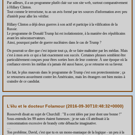
Par ailleurs, il a un programme plutôt clair sur son site web, surtout comparativement
à Hillary Clinton.
Tout comme le terrorisme, tu as un avis formé par tes sources d'information avec peu
d'intérêt pour aller les vérifier.
Hillary Clinton a déjà deux guerres à son actif et participe à la vilification de la
Russie.
Le programme de Donald Trump lui est isolationniste, à la manière des républicains
avant les néoconservateurs.
Ainsi, pourquoi parler de guerre nucléaires dans le cas de Trump ?
On pourrait se dire que c'est injuste tout ça, de se faire maltraiter par les médias. Mais
c'est à mon avis ce qui a fait exactement son succès. Certaines phrases semblent être
particulièrement conçues pour êtres sorties hors de leur contexte. À une époque où la
confiance envers les médias n'a jamais été aussi basse, ça se retourne en sa faveur.
En fait, le plus mauvais dans le programme de Trump c'est son protectionnisme ; ça
se retournera assurément contre les Américains, mais les étrangers ont bien moins à
craindre de ce candidat.
L'élu et le docteur Folamour (
2016-09-30T10:48:32+0000
)
Roosevelt disait au sujet de Churchill : "Il a cent idées par jour dont une bonne !"
Sous-entendu les 99 autres étaient fumeuses ; je ne sais s'il attribuait à la
consommation excessive de brandy cette débauche imaginative.
…
Ton problème, David, c'est que tu es un mono-maniaque de la logique - un peu à la