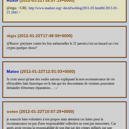
Ruxor
(
2012-01-22T18:07:19+0000
)
@régis: <URL:
http://www.madore.org/~david/weblog/2011-01.html#d.2011-01-
21.1841
>
régis (
2012-01-22T17:48:59+0000
)
@Ruxor: po(e)ster contre les lois mémorielles le 21 janvier,c'est un hasard ou c'est
crypto-quelque chose?
Matoo
(
2012-01-22T12:01:03+0000
)
Je crois aussi qu'une des seules raisons expliquant la non-reconnaissance de ces
effroyables faits historique est le fait que les descendants de victimes pourraient
demander d'énormes réparations… :-/
ooten (
2012-01-22T10:07:29+0000
)
je souscris bien volontiers à ton propos mais attention ces luttes pour la
reconnaissance ou pas d'une responsabilité collective ne sont pas innocentes. Car
après avoir reconu la responsabilité de son état sur des crimes infligés sur une