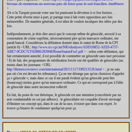
bivouac-de-montereau-un-nouveau-parc-de-loisir-pour-le-sud-francilien-.html#more
>
Ah si la Turquie pouvait voter une loi punissant la dévotion à ce fou furieux…
Cette petite rêverie mise à part, je partage tout à fait votre opposition aux lois
mémorielles. De manière générale, il est idiot de vouloir inculquer des idées par des
lois.
Indépendamment, je dois dire aussi que le concept même de génocide, associé à sa
connotation de crime suprême, nécessairement pire qu'un massacre ordinaire, me
paraît bancal. Considérons la définition donnée dans le statut de Rome de la CPI
(article 6) <URL:
http://www.icc-cpi.int/NR/rdonlyres/ADD16852-AEE9-4757-
ABE7-9CDC7CF02886/283948/RomeStatuteFra1.pdf
> : selon cette définition, qui
fait certainement autorité, il est possible de commettre un génocide sans tuer personne
! Et de fait, des programmes de stérilisation forcée ont été qualifiés de génocides (au
moins dans les journaux <URL:
http://themoscownews.com/international/20111117/189213126.html
> ; je ne sais
pas où c'en est devant les tribunaux). Ça ne me dérange pas qu'on choisisse d'appeler
ça « génocide », mais dans ce cas il me paraît évident qu'un génocide peut être
(beaucoup) moins grave qu'un massacre ordinaire. Ce qui ne correspond pas à l'idée
de génocide dans notre inconscient collectif.
En fait, du point de vue théorique, le génocide est une intention (concrétisée par un
acte condamnable en soi par ailleurs) : le génocidaire est coupable d'avoir envisagé
d'éliminer un concept qui, dans le cas de la race, n'existe que dans son esprit. Je
trouve ça bizarre de condamner quelqu'un pour ça.