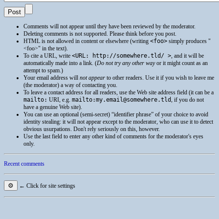
Comments will not appear until they have been reviewed by the moderator.
Deleting comments is not supported. Please think before you post.
HTML
is not allowed in content or elsewhere (writing
<foo>
simply produces
<foo>
in the text).
To cite a
URL
, write
<URL: http://somewhere.tld/ >
, and it will be
automatically made into a link. (
Do not try any other way
or it might count as an
attempt to spam.)
Your email address will
not appear
to other readers. Use it if you wish to leave me
(the moderator) a way of contacting you.
To leave a contact address for all readers, use the Web site address field (it can be a
mailto:
URI
, e.g.
mailto:my.email@somewhere.tld
, if you do not
have a genuine Web site).
You can use an optional (semi-secret) “identifier phrase” of your choice to avoid
identity stealing: it will not appear except to the moderator, who can use it to detect
obvious usurpations. Don't rely seriously on this, however.
Use the last field to enter any other kind of comments for the moderator's eyes
only.
Recent comments
⚙
← Click for site settings