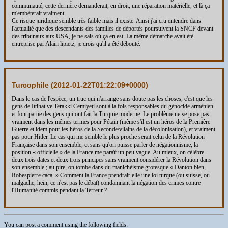
communauté, cette dernière demanderait, en droit, une réparation matérielle, et là ça
m'embêterait vraiment.
Ce risque juridique semble très faible mais il existe. Ainsi j'ai cru entendre dans
l'actualité que des descendants des familles de déportés poursuivent la SNCF devant
des tribunaux aux USA, je ne sais où ça en est. La même démarche avait été
entreprise par Alain lipietz, je crois qu'il a été débouté.
Turcophile (
2012-01-22T01:22:09+0000
)
Dans le cas de l'espèce, un truc qui n'arrange sans doute pas les choses, c'est que les
gens de Ittihat ve Terakki Cemiyeti sont à la fois responsables du génocide arménien
et font partie des gens qui ont fait la Turquie moderne. Le problème ne se pose pas
vraiment dans les mêmes termes pour Pétain (même s'il est un héros de la Première
Guerre et idem pour les héros de la Seconde/vilains de la décolonisation), et vraiment
pas pour Hitler. Le cas qui me semble le plus proche serait celui de la Révolution
Française dans son ensemble, et sans qu'on puisse parler de négationnisme, la
position « officielle » de la France me paraît un peu vague. Au mieux, on célèbre
deux trois dates et deux trois principes sans vraiment considérer la Révolution dans
son ensemble ; au pire, on tombe dans du manichéisme grotesque « Danton bien,
Robespierre caca. » Comment la France prendrait-elle une loi turque (ou suisse, ou
malgache, hein, ce n'est pas le débat) condamnant la négation des crimes contre
l'Humanité commis pendant la Terreur ?
You can post a comment using the following fields: