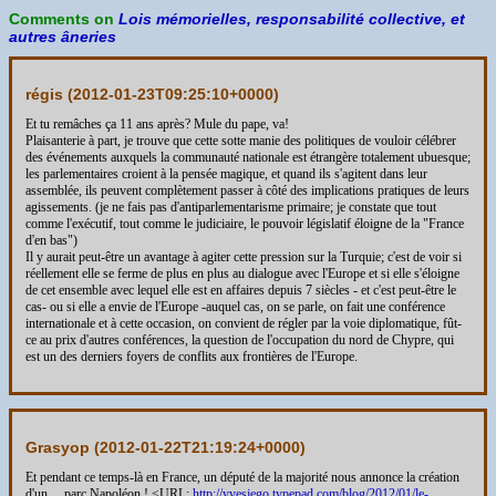
Comments on
Lois mémorielles, responsabilité collective, et
autres âneries
régis (
2012-01-23T09:25:10+0000
)
Et tu remâches ça 11 ans après? Mule du pape, va!
Plaisanterie à part, je trouve que cette sotte manie des politiques de vouloir célébrer
des événements auxquels la communauté nationale est étrangère totalement ubuesque;
les parlementaires croient à la pensée magique, et quand ils s'agitent dans leur
assemblée, ils peuvent complètement passer à côté des implications pratiques de leurs
agissements. (je ne fais pas d'antiparlementarisme primaire; je constate que tout
comme l'exécutif, tout comme le judiciaire, le pouvoir législatif éloigne de la "France
d'en bas")
Il y aurait peut-être un avantage à agiter cette pression sur la Turquie; c'est de voir si
réellement elle se ferme de plus en plus au dialogue avec l'Europe et si elle s'éloigne
de cet ensemble avec lequel elle est en affaires depuis 7 siècles - et c'est peut-être le
cas- ou si elle a envie de l'Europe -auquel cas, on se parle, on fait une conférence
internationale et à cette occasion, on convient de régler par la voie diplomatique, fût-
ce au prix d'autres conférences, la question de l'occupation du nord de Chypre, qui
est un des derniers foyers de conflits aux frontières de l'Europe.
Grasyop (
2012-01-22T21:19:24+0000
)
Et pendant ce temps-là en France, un député de la majorité nous annonce la création
d'un… parc Napoléon ! <URL:
http://yvesjego.typepad.com/blog/2012/01/le-