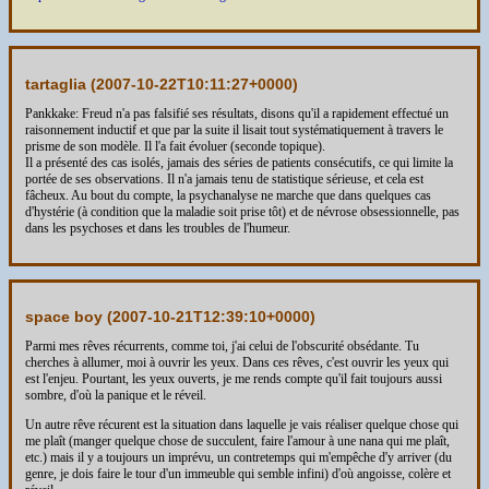
tartaglia (
2007-10-22T10:11:27+0000
)
Pankkake: Freud n'a pas falsifié ses résultats, disons qu'il a rapidement effectué un
raisonnement inductif et que par la suite il lisait tout systématiquement à travers le
prisme de son modèle. Il l'a fait évoluer (seconde topique).
Il a présenté des cas isolés, jamais des séries de patients consécutifs, ce qui limite la
portée de ses observations. Il n'a jamais tenu de statistique sérieuse, et cela est
fâcheux. Au bout du compte, la psychanalyse ne marche que dans quelques cas
d'hystérie (à condition que la maladie soit prise tôt) et de névrose obsessionnelle, pas
dans les psychoses et dans les troubles de l'humeur.
space boy (
2007-10-21T12:39:10+0000
)
Parmi mes rêves récurrents, comme toi, j'ai celui de l'obscurité obsédante. Tu
cherches à allumer, moi à ouvrir les yeux. Dans ces rêves, c'est ouvrir les yeux qui
est l'enjeu. Pourtant, les yeux ouverts, je me rends compte qu'il fait toujours aussi
sombre, d'où la panique et le réveil.
Un autre rêve récurent est la situation dans laquelle je vais réaliser quelque chose qui
me plaît (manger quelque chose de succulent, faire l'amour à une nana qui me plaît,
etc.) mais il y a toujours un imprévu, un contretemps qui m'empêche d'y arriver (du
genre, je dois faire le tour d'un immeuble qui semble infini) d'où angoisse, colère et