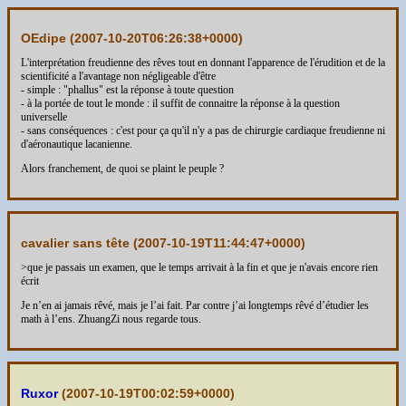
OEdipe (
2007-10-20T06:26:38+0000
)
L'interprétation freudienne des rêves tout en donnant l'apparence de l'érudition et de la
scientificité a l'avantage non négligeable d'être
- simple : "phallus" est la réponse à toute question
- à la portée de tout le monde : il suffit de connaitre la réponse à la question
universelle
- sans conséquences : c'est pour ça qu'il n'y a pas de chirurgie cardiaque freudienne ni
d'aéronautique lacanienne.
Alors franchement, de quoi se plaint le peuple ?
cavalier sans tête (
2007-10-19T11:44:47+0000
)
>que je passais un examen, que le temps arrivait à la fin et que je n'avais encore rien
écrit
Je n’en ai jamais rêvé, mais je l’ai fait. Par contre j’ai longtemps rêvé d’étudier les
math à l’ens. ZhuangZi nous regarde tous.
Ruxor
(
2007-10-19T00:02:59+0000
)