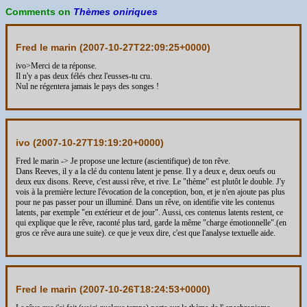
Comments on
Thèmes oniriques
Fred le marin (
2007-10-27T22:09:25+0000
)
ivo>Merci de ta réponse.
Il n'y a pas deux félés chez l'eusses-tu cru.
Nul ne régentera jamais le pays des songes !
ivo (
2007-10-27T19:19:20+0000
)
Fred le marin -> Je propose une lecture (ascientifique) de ton rêve.
Dans Reeves, il y a la clé du contenu latent je pense. Il y a deux e, deux oeufs ou
deux eux disons. Reeve, c'est aussi rêve, et rive. Le "thème" est plutôt le double. J'y
vois à la première lecture l'évocation de la conception, bon, et je n'en ajoute pas plus
pour ne pas passer pour un illuminé. Dans un rêve, on identifie vite les contenus
latents, par exemple "en extérieur et de jour". Aussi, ces contenus latents restent, ce
qui explique que le rêve, raconté plus tard, garde la même "charge émotionnelle".(en
gros ce rêve aura une suite). ce que je veux dire, c'est que l'analyse textuelle aide.
Fred le marin (
2007-10-26T18:24:53+0000
)