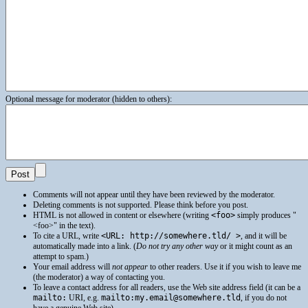
Optional message for moderator (hidden to others):
Comments will not appear until they have been reviewed by the moderator.
Deleting comments is not supported. Please think before you post.
HTML
is not allowed in content or elsewhere (writing
<foo>
simply produces
<foo>
in the text).
To cite a
URL
, write
<URL: http://somewhere.tld/ >
, and it will be
automatically made into a link. (
Do not try any other way
or it might count as an
attempt to spam.)
Your email address will
not appear
to other readers. Use it if you wish to leave me
(the moderator) a way of contacting you.
To leave a contact address for all readers, use the Web site address field (it can be a
mailto:
URI
, e.g.
mailto:my.email@somewhere.tld
, if you do not
have a genuine Web site).