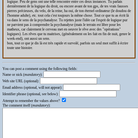
logique. Peu de gens ont une telle rencontre entre ces deux instances. Tu parlais
dernièrement de la logique du droit, ou encore avant de ton gps, de tes vrais fausses
pierres précieuses, du velo, de la reine, ha oui, de ton éternel ordinateur (le doudou de
l'homme adulte), etc. tout cela c'est toujours la même chose. Tout ce que tu as écrit là
va dans le sens de la psychanalyse. Tu rejettes juste l'idée car l'esprit de logique pur
ne parvient pas à comprendre la psychanalyse (mais le terrain est libre pour les
matheux, car clairement le cerveau met en oeuvre le rêve avec des "opérations"
logiques). Les rêves que tu maitrises, (généralement on les fait en fin de nuit, genre le
week-end), ont aussi un sens.
bon, tout ce que je dis là est très rapide et survolé, parfois un seul mot suffit à écrire
toute une histoire.
You can post a comment using the following fields:
Name or nick (
mandatory
):
Web site URL (optional):
Email address (optional, will not appear):
Identifier phrase (optional, see below):
Attempt to remember the values above?
The comment itself (
mandatory
):