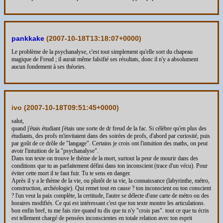
pankkake
(
2007-10-18T13:18:07+0000
)
Le problème de la psychanalyse, c'est tout simplement qu'elle sort du chapeau
magique de Freud ; il aurait même falsifié ses résultats, donc il n'y a absolument
aucun fondement à ses théories.
ivo (
2007-10-18T09:51:45+0000
)
salut,
quand j'étais étudiant j'étais une sorte de dr freud de la fac. Si célèbre qu'en plus des
étudiants, des profs m'invitaient dans des soirées de profs, d'abord par curiosité, puis
par goût de ce drôle de "langage". Certains je crois ont l'intuition des maths, on peut
avoir l'intuition de la "psychanalyse".
Dans ton texte on trouve le thème de la mort, surtout la peur de mourir dans des
conditions que tu as parfaitement défini dans ton inconscient (trace d'un vécu). Pour
éviter cette mort il te faut fuir. Tu te sens en danger.
Après il y a le thème de la vie, ou plutôt de ta vie, la connaissance (labyrinthe, métro,
construction, archéologie). Qui remet tout en cause ? ton inconscient ou ton conscient
? l'un veut la paix complète, la certitude, l'autre se délecte d'une carte de métro ou des
horaires modifiés. Ce qui est intéressant c'est que ton texte montre les articulations.
bon enfin bref, tu me fais rire quand tu dis que tu n'y "crois pas". tout ce que tu écris
est tellement chargé de pensées inconscientes en totale relation avec ton esprit