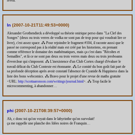
réveil.
ln
(
2007-10-21T11:49:53+0000
)
Alexander Grothendieck a développé sa théorie onirique perso dans "La Clef des
Songes" (deux ou trois verres de vodka ne sont pas de trop pour qui voudrait lire ce
livre), c'est assez space. ⁂ Pour rejoindre le fragment #104, il raconte aussi que le
passé ne correspond pas à la réalité mais est créé par les historiens, en prenant
comme référence le domaine des mathématiques, mais ça c'est dans "Récoltes et
Semailles", et là ce ne sont pas deux ou trois verres mais deux ou trois jeroboams
d'everclear qui s'imposent. ⁂ L'inexistence d'un Club Cortex chargé d'évaluer le
travail délicat du Club Contexte est étonnante. ⁂ Le comité du bon goût fait part de
sa profonde déception après avoir constaté l'absence de Cyanide & Happiness dans la
liste des bons webcomics. ⁂ Bravo pour le projet d'une revue de maths gratuite
<URL:
http://scottaaronson.com/writings/journal.html
>. ⁂ Trop facile le
microcommenting, à abandonner…
phi
(
2007-10-21T08:39:57+0000
)
Ah, c donc toi qu'on voyait dans le labyrinthe qu'on survolait!
ça me rappelle une planche des Idées noires de Franquin…