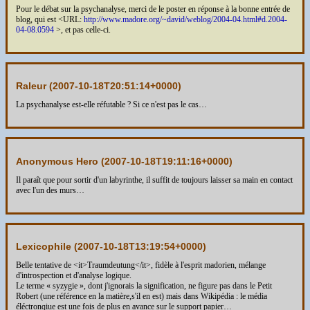
Pour le débat sur la psychanalyse, merci de le poster en réponse à la bonne entrée de
blog, qui est <URL:
http://www.madore.org/~david/weblog/2004-04.html#d.2004-
04-08.0594
>, et pas celle-ci.
Raleur (
2007-10-18T20:51:14+0000
)
La psychanalyse est-elle réfutable ? Si ce n'est pas le cas…
Anonymous Hero (
2007-10-18T19:11:16+0000
)
Il paraît que pour sortir d'un labyrinthe, il suffit de toujours laisser sa main en contact
avec l'un des murs…
Lexicophile (
2007-10-18T13:19:54+0000
)
Belle tentative de <it>Traumdeutung</it>, fidèle à l'esprit madorien, mélange
d'introspection et d'analyse logique.
Le terme « syzygie », dont j'ignorais la signification, ne figure pas dans le Petit
Robert (une référence en la matière,s'il en est) mais dans Wikipédia : le média
éléctronqiue est une fois de plus en avance sur le support papier…