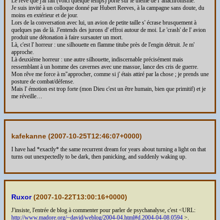
Le rêve que j'ai fait (voici quelque temps) porte sur le thème de l' anachronisme.
Je suis invité à un colloque donné par Hubert Reeves, à la campagne sans doute, du
moins en extérieur et de jour.
Lors de la conversation avec lui, un avion de petite taille s' écrase brusquement à
quelques pas de là. J'entends des jurons d' effroi autour de moi. Le 'crash' de l' avion
produit une détonation à faire sursauter un mort.
Là, c'est l' horreur : une silhouette en flamme titube près de l'engin détruit. Je m'
approche.
Là deuxième horreur : une autre silhouette, indiscernable précisément mais
ressemblant à un homme des cavernes avec une massue, lance des cris de guerre.
Mon rêve me force à m"approcher, comme si j' étais attiré par la chose ; je prends une
posture de combat/défense.
Mais l' émotion est trop forte (mon Dieu c'est un être humain, bien que primitif) et je
me réveille…
kafekanne (
2007-10-25T12:46:07+0000
)
I have had *exactly* the same recurrent dream for years about turning a light on that
turns out unexpectedly to be dark, then panicking, and suddenly waking up.
Ruxor
(
2007-10-22T13:00:16+0000
)
J'insiste, l'entrée de blog à commenter pour parler de psychanalyse, c'est <URL:
http://www.madore.org/~david/weblog/2004-04.html#d.2004-04-08.0594
>.