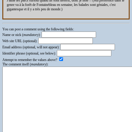
J'aime les parcs surtout quand ils sont déserts, donc je note !! (Ma préférence dans le
genre va à la forêt de Fontainebleau en semaine, les balades sont géniales, c'est
gigantesque et il y a très peu de monde.)
You can post a comment using the following fields:
Name or nick (
mandatory
):
Web site URL (optional):
Email address (optional, will not appear):
Identifier phrase (optional, see below):
Attempt to remember the values above?
The comment itself (
mandatory
):