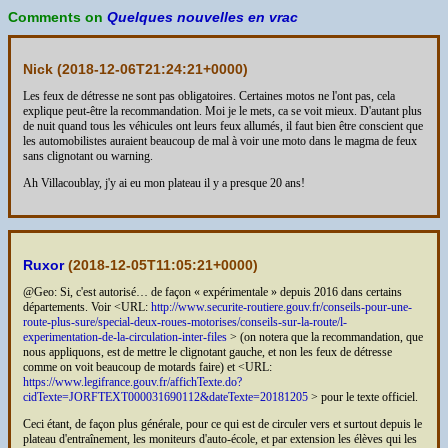
Comments on
Quelques nouvelles en vrac
Nick (
2018-12-06T21:24:21+0000
)
Les feux de détresse ne sont pas obligatoires. Certaines motos ne l'ont pas, cela
explique peut-être la recommandation. Moi je le mets, ca se voit mieux. D'autant plus
de nuit quand tous les véhicules ont leurs feux allumés, il faut bien être conscient que
les automobilistes auraient beaucoup de mal à voir une moto dans le magma de feux
sans clignotant ou warning.
Ah Villacoublay, j'y ai eu mon plateau il y a presque 20 ans!
Ruxor
(
2018-12-05T11:05:21+0000
)
@Geo: Si, c'est autorisé… de façon « expérimentale » depuis 2016 dans certains
départements. Voir <URL:
http://www.securite-routiere.gouv.fr/conseils-pour-une-
route-plus-sure/special-deux-roues-motorises/conseils-sur-la-route/l-
experimentation-de-la-circulation-inter-files
> (on notera que la recommandation, que
nous appliquons, est de mettre le clignotant gauche, et non les feux de détresse
comme on voit beaucoup de motards faire) et <URL:
https://www.legifrance.gouv.fr/affichTexte.do?
cidTexte=JORFTEXT000031690112&dateTexte=20181205
> pour le texte officiel.
Ceci étant, de façon plus générale, pour ce qui est de circuler vers et surtout depuis le
plateau d'entraînement, les moniteurs d'auto-école, et par extension les élèves qui les