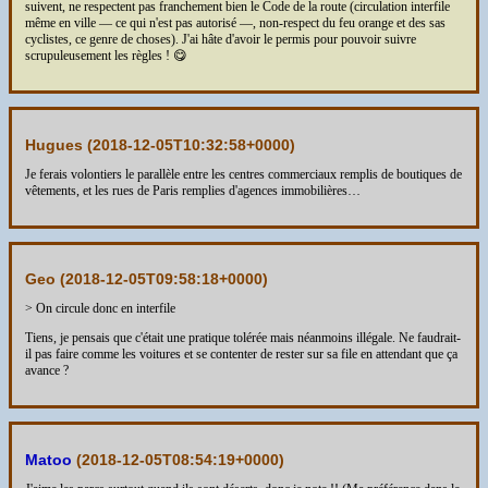
suivent, ne respectent pas franchement bien le Code de la route (circulation interfile
même en ville — ce qui n'est pas autorisé —, non-respect du feu orange et des sas
cyclistes, ce genre de choses). J'ai hâte d'avoir le permis pour pouvoir suivre
scrupuleusement les règles ! 😋
Hugues (
2018-12-05T10:32:58+0000
)
Je ferais volontiers le parallèle entre les centres commerciaux remplis de boutiques de
vêtements, et les rues de Paris remplies d'agences immobilières…
Geo (
2018-12-05T09:58:18+0000
)
> On circule donc en interfile
Tiens, je pensais que c'était une pratique tolérée mais néanmoins illégale. Ne faudrait-
il pas faire comme les voitures et se contenter de rester sur sa file en attendant que ça
avance ?
Matoo
(
2018-12-05T08:54:19+0000
)