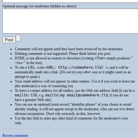
Optional message for moderator (hidden to others):
Comments will not appear until they have been reviewed by the moderator.
Deleting comments is not supported. Please think before you post.
HTML
is not allowed in content or elsewhere (writing
<foo>
simply produces
<foo>
in the text).
To cite a
URL
, write
<URL: http://somewhere.tld/ >
, and it will be
automatically made into a link. (
Do not try any other way
or it might count as an
attempt to spam.)
Your email address will
not appear
to other readers. Use it if you wish to leave me
(the moderator) a way of contacting you.
To leave a contact address for all readers, use the Web site address field (it can be a
mailto:
URI
, e.g.
mailto:my.email@somewhere.tld
, if you do not
have a genuine Web site).
You can use an optional (semi-secret) “identifier phrase” of your choice to avoid
identity stealing: it will not appear except to the moderator, who can use it to detect
obvious usurpations. Don't rely seriously on this, however.
Use the last field to enter any other kind of comments for the moderator's eyes
only.
Recent comments