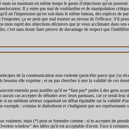
r mais en montrant en même temps le genre d'objections qu'on pourrait me
rlocuteur. Il y entre pas mal de roublardise et de manipulation critiquab
qu'il ait l'impression qu'on soit dans le même bateau, des espèces de par
t l'emporter, ça ne peut que mal tourner au niveau de l'efficace. S'il pe
n esprit des objections décisives que je veux acclimater dans son espri
ndre, c'est sans doute faire preuve de davantage de respect que l'indiffére
principes de la communication non-violente (peut-être parce que j'ai ré
 besoins elle exprime ; et ne pas chercher à nier la validité de ces émot
souvent entendu pour justifier qu'il ne *faut pas* parler à des gens ayan
 aucun cas accepter de débattre avec leurs partisans, car ce serait leur d
si un médium sérieux organisait un débat équitable sur la validité d'un
r exemple : certains le diabolisent et s'indignent que ses représentants so
 plus vraiment, mais (*) peut se formuler comme : si tu acceptes de pren
Overton window" des idées qu'il est acceptable d'avoir. Face à certaines op