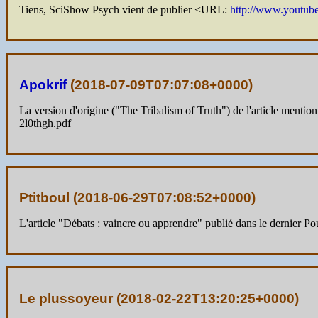
Tiens, SciShow Psych vient de publier <URL:
http://www.youtu
Apokrif
(
2018-07-09T07:07:08+0000
)
La version d'origine ("The Tribalism of Truth") de l'article ment
2l0thgh.pdf
Ptitboul (
2018-06-29T07:08:52+0000
)
L'article "Débats : vaincre ou apprendre" publié dans le dernier Pou
Le plussoyeur (
2018-02-22T13:20:25+0000
)