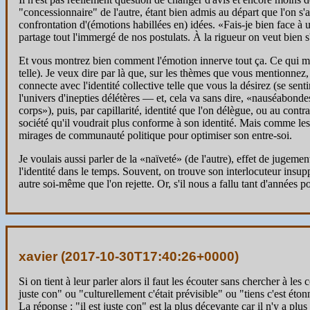
"concessionnaire" de l'autre, étant bien admis au départ que l'on s'
confrontation d'(émotions habillées en) idées. «Fais-je bien face à u
partage tout l'immergé de nos postulats. À la rigueur on veut bien s'
Et vous montrez bien comment l'émotion innerve tout ça. Ce qui me p
telle). Je veux dire par là que, sur les thèmes que vous mentionnez,
connecte avec l'identité collective telle que vous la désirez (se senti
l'univers d'inepties délétères — et, cela va sans dire, «nauséabondes
corps»), puis, par capillarité, identité que l'on délègue, ou au con
société qu'il voudrait plus conforme à son identité. Mais comme les r
mirages de communauté politique pour optimiser son entre-soi.
Je voulais aussi parler de la «naïveté» (de l'autre), effet de juge
l'identité dans le temps. Souvent, on trouve son interlocuteur insup
autre soi-même que l'on rejette. Or, s'il nous a fallu tant d'années
xavier (
2017-10-30T17:40:26+0000
)
Si on tient à leur parler alors il faut les écouter sans chercher à l
juste con" ou "culturellement c'était prévisible" ou "tiens c'est ét
La réponse : "il est juste con" est la plus décevante car il n'y a plus