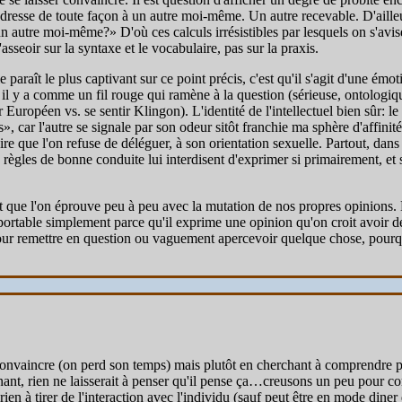
adresse de toute façon à un autre moi-même. Un autre recevable. D'ailleurs
n autre moi-même?» D'où ces calculs irrésistibles par lesquels on s'avise
asseoir sur la syntaxe et le vocabulaire, pas sur la praxis.
araît le plus captivant sur ce point précis, c'est qu'il s'agit d'une ém
 il y a comme un fil rouge qui ramène à la question (sérieuse, ontologiqu
r Européen vs. se sentir Klingon). L'identité de l'intellectuel bien sûr: le
», car l'autre se signale par son odeur sitôt franchie ma sphère d'affinit
traire que l'on refuse de déléguer, à son orientation sexuelle. Partout, d
ègles de bonne conduite lui interdisent d'exprimer si primairement, et so
ment que l'on éprouve peu à peu avec la mutation de nos propres opinions
portable simplement parce qu'il exprime une opinion qu'on croit avoir dé
 pour remettre en question ou vaguement apercevoir quelque chose, pourqu
es convaincre (on perd son temps) mais plutôt en cherchant à comprendre po
onnant, rien ne laisserait à penser qu'il pense ça…creusons un peu pour 
 rien à tirer de l'interaction avec l'individu (sauf peut être en mode diner