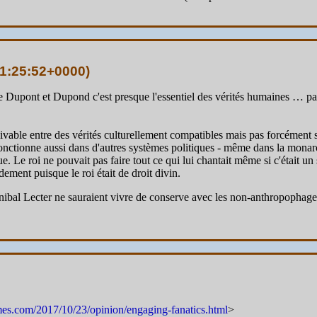
1:25:52+0000
)
me Dupont et Dupond c'est presque l'essentiel des vérités humaines … par
vable entre des vérités culturellement compatibles mais pas forcément s
onctionne aussi dans d'autres systèmes politiques - même dans la monarch
que. Le roi ne pouvait pas faire tout ce qui lui chantait même si c'était
ement puisque le roi était de droit divin.
l Lecter ne sauraient vivre de conserve avec les non-anthropophages. I
mes.com/2017/10/23/opinion/engaging-fanatics.html
>