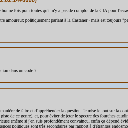
2:02:14+0000
)
 bonne fois pour toutes qu'il n'y a pas de complot de la CIA pour l'assa
 être amoureux politiquement parlant à la Castaner - mais est toujours 
mation dans unicode ?
manière de faire et d'appréhender la question. Je mise le tout sur la contr
piste de ce genre), et, pour éviter de jeter le spectre des fourches caud
ieuse (même si j'en suis profondément convaincu, enfin ça dépend évi
gences politiques sont très secondaires par rapport à d'étranges endosmose