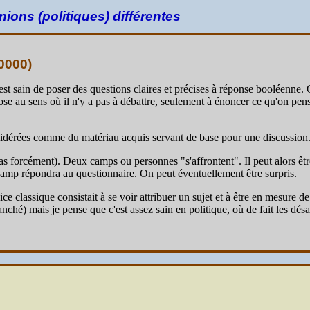
ions (politiques) différentes
0000
)
 est sain de poser des questions claires et précises à réponse booléenne
au sens où il n'y a pas à débattre, seulement à énoncer ce qu'on pense.
sidérées comme du matériau acquis servant de base pour une discussion
as forcément). Deux camps ou personnes "s'affrontent". Il peut alors ê
amp répondra au questionnaire. On peut éventuellement être surpris.
ce classique consistait à se voir attribuer un sujet et à être en mesure d
anché) mais je pense que c'est assez sain en politique, où de fait les dés