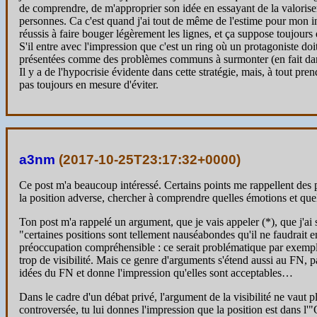
de comprendre, de m'approprier son idée en essayant de la valorise
personnes. Ca c'est quand j'ai tout de même de l'estime pour mon inte
réussis à faire bouger légèrement les lignes, et ça suppose toujours 
S'il entre avec l'impression que c'est un ring où un protagoniste doi
présentées comme des problèmes communs à surmonter (en fait dans mo
Il y a de l'hypocrisie évidente dans cette stratégie, mais, à tout pre
pas toujours en mesure d'éviter.
a3nm
(
2017-10-25T23:17:32+0000
)
Ce post m'a beaucoup intéressé. Certains points me rappellent des 
la position adverse, chercher à comprendre quelles émotions et quels
Ton post m'a rappelé un argument, que je vais appeler (*), que j'ai 
"certaines positions sont tellement nauséabondes qu'il ne faudrait en
préoccupation compréhensible : ce serait problématique par exemple 
trop de visibilité. Mais ce genre d'arguments s'étend aussi au FN, pa
idées du FN et donne l'impression qu'elles sont acceptables…
Dans le cadre d'un débat privé, l'argument de la visibilité ne vaut
controversée, tu lui donnes l'impression que la position est dans l'"