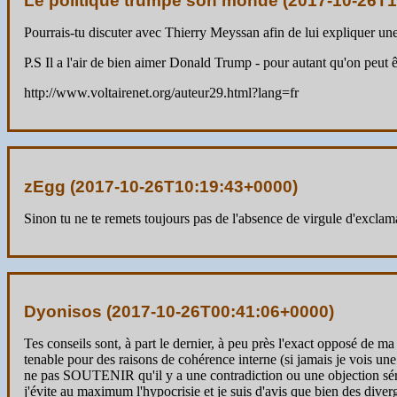
Le politique trumpe son monde (
2017-10-26T1
Pourrais-tu discuter avec Thierry Meyssan afin de lui expliquer une
P.S Il a l'air de bien aimer Donald Trump - pour autant qu'on peut
http://www.voltairenet.org/auteur29.html?lang=fr
zEgg (
2017-10-26T10:19:43+0000
)
Sinon tu ne te remets toujours pas de l'absence de virgule d'excla
Dyonisos (
2017-10-26T00:41:06+0000
)
Tes conseils sont, à part le dernier, à peu près l'exact opposé de ma 
tenable pour des raisons de cohérence interne (si jamais je vois une 
ne pas SOUTENIR qu'il y a une contradiction ou une objection sér
j'évite au maximum l'hypocrisie et je suis d'avis que bien des diver