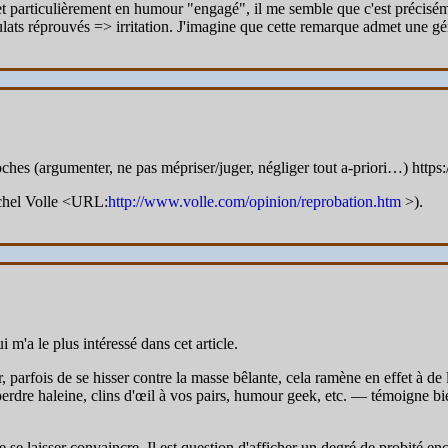
 particulièrement en humour "engagé", il me semble que c'est précisément
tulats réprouvés => irritation. J'imagine que cette remarque admet une g
roches (argumenter, ne pas mépriser/juger, négliger tout a-priori…)
ichel Volle <URL:
http://www.volle.com/opinion/reprobation.htm
>).
 m'a le plus intéressé dans cet article.
r, parfois de se hisser contre la masse bêlante, cela ramène en effet à de
erdre haleine, clins d'œil à vos pairs, humour geek, etc. — témoigne bie
e se laisser convaincre. Il est question d'afficher un degré de probité en