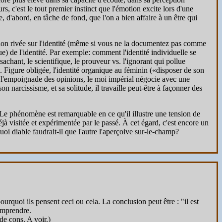
, c'est le tout premier instinct que l'émotion excite lors d'une
, d'abord, en tâche de fond, que l'on a bien affaire à un être qui
otion rivée sur l'identité (même si vous ne la documentez pas comme
e) de l'identité. Par exemple: comment l'identité individuelle se
 sachant, le scientifique, le prouveur vs. l'ignorant qui pollue
é. Figure obligée, l'identité organique au féminin («disposer de son
ans l'empoignade des opinions, le moi impérial négocie avec une
n narcissisme, et sa solitude, il travaille peut-être à façonner des
. Le phénomène est remarquable en ce qu'il illustre une tension de
jà visitée et expérimentée par le passé. À cet égard, c'est encore un
oi diable faudrait-il que l'autre l'aperçoive sur-le-champ?
urquoi ils pensent ceci ou cela. La conclusion peut être : "il est
comprendre.
 de cons. A voir.)