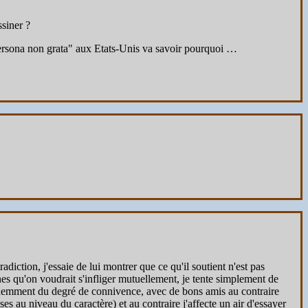
ssiner ?
"persona non grata" aux Etats-Unis va savoir pourquoi …
adiction, j'essaie de lui montrer que ce qu'il soutient n'est pas
ines qu'on voudrait s'infliger mutuellement, je tente simplement de
demment du degré de connivence, avec de bons amis au contraire
s au niveau du caractère) et au contraire j'affecte un air d'essayer