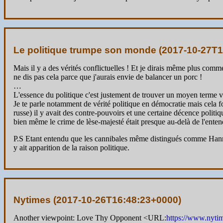
Le politique trumpe son monde (
2017-10-27T1
Mais il y a des vérités conflictuelles ! Et je dirais même plus com
ne dis pas cela parce que j'aurais envie de balancer un porc !
…
L'essence du politique c'est justement de trouver un moyen terme vi
Je te parle notamment de vérité politique en démocratie mais cela f
russe) il y avait des contre-pouvoirs et une certaine décence politi
bien même le crime de lèse-majesté était presque au-delà de l'entend
P.S Etant entendu que les cannibales même distingués comme Hanniba
y ait apparition de la raison politique.
Nytimes (
2017-10-26T16:48:23+0000
)
Another viewpoint: Love Thy Opponent <URL:
https://www.nyti