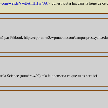
be.com/watch?v=gbAnHHyr4JA
> qui est tout à fait dans la ligne de ce 
ionné par Ptitboul: https://cpb-us-w2.wpmucdn.com/campuspress.yale.edu
r la Science (numéro 489) m'a fait penser à ce que tu as écrit ici.