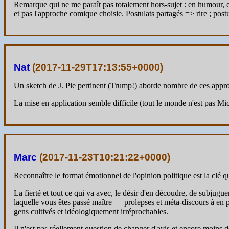
Remarque qui ne me paraît pas totalement hors-sujet : en humour, et
et pas l'approche comique choisie. Postulats partagés => rire ; pos
Nat
(
2017-11-29T17:13:55+0000
)
Un sketch de J. Pie pertinent (Trump!) aborde nombre de ces app
La mise en application semble difficile (tout le monde n'est pas M
Marc
(
2017-11-23T10:21:22+0000
)
Reconnaître le format émotionnel de l'opinion politique est la clé qui
La fierté et tout ce qui va avec, le désir d'en découdre, de subjugue
laquelle vous êtes passé maître — prolepses et méta-discours à en p
gens cultivés et idéologiquement irréprochables.
Il n'est pas réellement question de changer d'avis et encore moins d