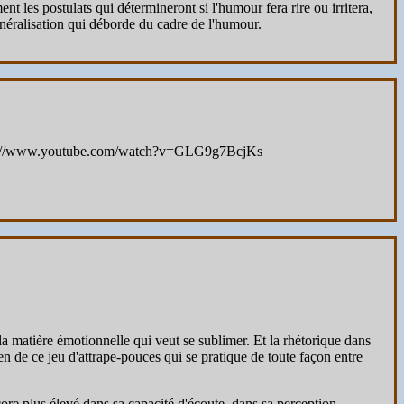
 les postulats qui détermineront si l'humour fera rire ou irritera,
énéralisation qui déborde du cadre de l'humour.
 https://www.youtube.com/watch?v=GLG9g7BcjKs
 la matière émotionnelle qui veut se sublimer. Et la rhétorique dans
n de ce jeu d'attrape-pouces qui se pratique de toute façon entre
core plus élevé dans sa capacité d'écoute, dans sa perception