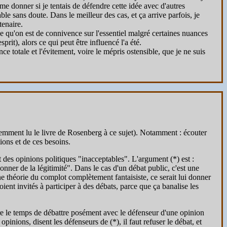
 donner si je tentais de défendre cette idée avec d'autres
le sans doute. Dans le meilleur des cas, et ça arrive parfois, je
tenaire.
nse qu'on est de connivence sur l'essentiel malgré certaines nuances
t), alors ce qui peut être influencé l'a été.
nce totale et l'évitement, voire le mépris ostensible, que je ne suis
cemment lu le livre de Rosenberg à ce sujet). Notamment : écouter
ions et de ces besoins.
t des opinions politiques "inacceptables". L'argument (*) est :
onner de la légitimité". Dans le cas d'un débat public, c'est une
e théorie du complot complètement fantaisiste, ce serait lui donner
ient invités à participer à des débats, parce que ça banalise les
dre le temps de débattre posément avec le défenseur d'une opinion
inions, disent les défenseurs de (*), il faut refuser le débat, et