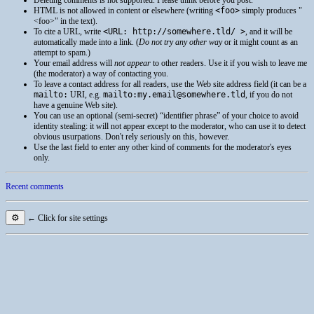
Deleting comments is not supported. Please think before you post.
HTML
is not allowed in content or elsewhere (writing
<foo>
simply produces
<foo>
in the text).
To cite a
URL
, write
<URL: http://somewhere.tld/ >
, and it will be
automatically made into a link. (
Do not try any other way
or it might count as an
attempt to spam.)
Your email address will
not appear
to other readers. Use it if you wish to leave me
(the moderator) a way of contacting you.
To leave a contact address for all readers, use the Web site address field (it can be a
mailto:
URI
, e.g.
mailto:my.email@somewhere.tld
, if you do not
have a genuine Web site).
You can use an optional (semi-secret) “identifier phrase” of your choice to avoid
identity stealing: it will not appear except to the moderator, who can use it to detect
obvious usurpations. Don't rely seriously on this, however.
Use the last field to enter any other kind of comments for the moderator's eyes
only.
Recent comments
⚙
← Click for site settings