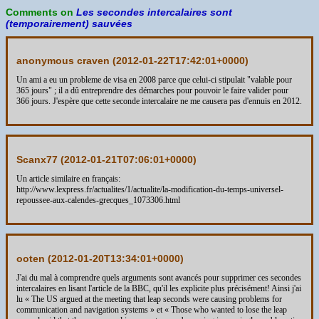
Comments on
Les secondes intercalaires sont
(temporairement) sauvées
anonymous craven (
2012-01-22T17:42:01+0000
)
Un ami a eu un probleme de visa en 2008 parce que celui-ci stipulait "valable pour
365 jours" ; il a dû entreprendre des démarches pour pouvoir le faire valider pour
366 jours. J'espère que cette seconde intercalaire ne me causera pas d'ennuis en 2012.
Scanx77 (
2012-01-21T07:06:01+0000
)
Un article similaire en français:
http://www.lexpress.fr/actualites/1/actualite/la-modification-du-temps-universel-
repoussee-aux-calendes-grecques_1073306.html
ooten (
2012-01-20T13:34:01+0000
)
J'ai du mal à comprendre quels arguments sont avancés pour supprimer ces secondes
intercalaires en lisant l'article de la BBC, qu'il les explicite plus précisément! Ainsi j'ai
lu « The US argued at the meeting that leap seconds were causing problems for
communication and navigation systems » et « Those who wanted to lose the leap