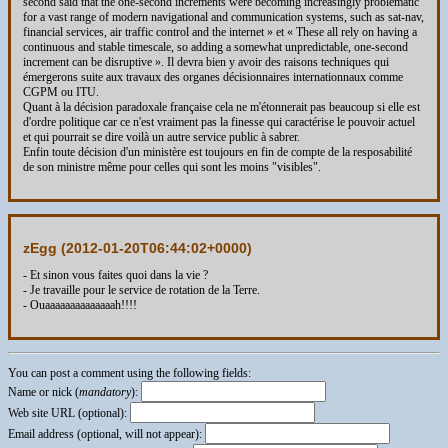
second said that the one-second increments were becoming increasingly problematic
for a vast range of modern navigational and communication systems, such as sat-nav,
financial services, air traffic control and the internet » et « These all rely on having a
continuous and stable timescale, so adding a somewhat unpredictable, one-second
increment can be disruptive ». Il devra bien y avoir des raisons techniques qui
émergerons suite aux travaux des organes décisionnaires internationnaux comme
CGPM ou ITU.
Quant à la décision paradoxale française cela ne m'étonnerait pas beaucoup si elle est
d'ordre politique car ce n'est vraiment pas la finesse qui caractérise le pouvoir actuel
et qui pourrait se dire voilà un autre service public à sabrer.
Enfin toute décision d'un ministère est toujours en fin de compte de la resposabilité
de son ministre même pour celles qui sont les moins "visibles".
zEgg (
2012-01-20T06:44:02+0000
)
- Et sinon vous faites quoi dans la vie ?
- Je travaille pour le service de rotation de la Terre.
- Ouaaaaaaaaaaaaaah!!!!
You can post a comment using the following fields:
Name or nick (
mandatory
):
Web site URL (optional):
Email address (optional, will not appear):