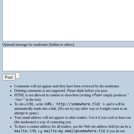
Optional message for moderator (hidden to others):
Comments will not appear until they have been reviewed by the moderator.
Deleting comments is not supported. Please think before you post.
HTML
is not allowed in content or elsewhere (writing
<foo>
simply produces
<foo>
in the text).
To cite a
URL
, write
<URL: http://somewhere.tld/ >
, and it will be
automatically made into a link. (
Do not try any other way
or it might count as an
attempt to spam.)
Your email address will
not appear
to other readers. Use it if you wish to leave me
(the moderator) a way of contacting you.
To leave a contact address for all readers, use the Web site address field (it can be a
mailto:
URI
, e.g.
mailto:my.email@somewhere.tld
, if you do not