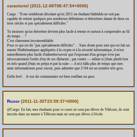
caracteriel (
2011-12-08T08:47:54+0000
)
Cargo : "Il me semblerait désolant qu'en 2011 un étudiant blablabla ne soit pas
capable de retenir quelques peu nombreux définitions et théorèmes datant de deux ou
trois siècles et pas spécialement difficiles."
Tu insinues qu'un théorème devient plus facile à retenir et surtout à comprendre au fil
du temps… ?
C'est clairement invraisemblable.
Pour ce qui est du "pas spécialement difficiles"… Sans doute pour moi qui est fait un
master Mathématiques appliquées à la crypto et à la sécurité informatique, il m'est
naturellement plus facile d'admettre/savoir que l'exposant d'un groupe n'est pas
nécessairement l'ordre d'un de ses éléments ; par contre — même si j'étais plutôt bon
en info quand j'étais en prépa et par la suite — il m'a fallu plus de temps que mes
amis informaticiens pour savoir, puis admettre que 2^64 est un nombre très gros.
Enfin bref… le ton du commentaire est bien ronflant ou quoi.
Ruxor
(
2011-11-30T23:59:37+0000
)
@Cargo: En fait, mes étudiants pour ce cours ne sont pas élèves de Télécom, ils sont
inscrits dans un master à Télécom mais ne sont pas élèves à l'école.