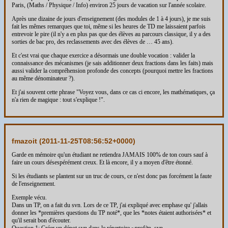
Paris, (Maths / Physique / Info) environ 25 jours de vacation sur l'année scolaire.
Après une dizaine de jours d'enseignement (des modules de 1 à 4 jours), je me suis
fait les mêmes remarques que toi, même si les heures de TD me laissaient parfois
entrevoir le pire (il n'y a en plus pas que des élèves au parcours classique, il y a des
sorties de bac pro, des reclassements avec des élèves de … 45 ans).
Et c'est vrai que chaque exercice a désormais une double vocation : valider la
connaissance des mécanismes (je sais additionner deux fractions dans les faits) mais
aussi valider la compréhension profonde des concepts (pourquoi mettre les fractions
au même dénominateur ?).
Et j'ai souvent cette phrase "Voyez vous, dans ce cas ci encore, les mathématiques, ça
n'a rien de magique : tout s'explique !".
fmazoit (
2011-11-25T08:56:52+0000
)
Garde en mémoire qu'un étudiant ne retiendra JAMAIS 100% de ton cours sauf à
faire un cours désespérément creux. Et là encore, il y a moyen d'être étonné.
Si les étudiants se plantent sur un truc de cours, ce n'est donc pas forcément la faute
de l'enseignement.
Exemple vécu.
Dans un TP, on a fait du svn. Lors de ce TP, j'ai expliqué avec emphase qu' j'allais
donner les *premières questions du TP noté*, que les *notes étaient authorisées* et
qu'il serait bon d'écouter.