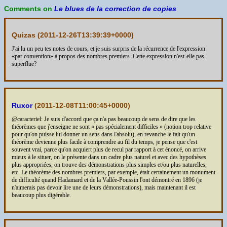
Comments on
Le blues de la correction de copies
Quizas (
2011-12-26T13:39:39+0000
)
J'ai lu un peu tes notes de cours, et je suis surpris de la récurrence de l'expression
«par convention» à propos des nombres premiers. Cette expression n'est-elle pas
superflue?
Ruxor
(
2011-12-08T11:00:45+0000
)
@caracteriel: Je suis d'accord que ça n'a pas beaucoup de sens de dire que les
théorèmes que j'enseigne ne sont « pas spécialement difficiles » (notion trop relative
pour qu'on puisse lui donner un sens dans l'absolu), en revanche le fait qu'un
théorème devienne plus facile à comprendre au fil du temps, je pense que c'est
souvent vrai, parce qu'on acquiert plus de recul par rapport à cet énoncé, on arrive
mieux à le situer, on le présente dans un cadre plus naturel et avec des hypothèses
plus appropriées, on trouve des démonstrations plus simples et/ou plus naturelles,
etc. Le théorème des nombres premiers, par exemple, était certainement un monument
de difficulté quand Hadamard et de la Vallée-Poussin l'ont démontré en 1896 (je
n'aimerais pas devoir lire une de leurs démonstrations), mais maintenant il est
beaucoup plus digérable.