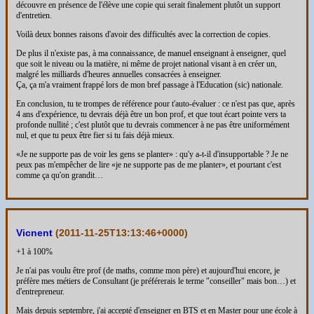
découvre en présence de l'élève une copie qui serait finalement plutôt un support
d'entretien.
Voilà deux bonnes raisons d'avoir des difficultés avec la correction de copies.
De plus il n'existe pas, à ma connaissance, de manuel enseignant à enseigner, quel
que soit le niveau ou la matière, ni même de projet national visant à en créer un,
malgré les milliards d'heures annuelles consacrées à enseigner.
Ça, ça m'a vraiment frappé lors de mon bref passage à l'Education (sic) nationale.
En conclusion, tu te trompes de référence pour t'auto-évaluer : ce n'est pas que, après
4 ans d'expérience, tu devrais déjà être un bon prof, et que tout écart pointe vers ta
profonde nullité ; c'est plutôt que tu devrais commencer à ne pas être uniformément
nul, et que tu peux être fier si tu fais déjà mieux.
«Je ne supporte pas de voir les gens se planter» : qu'y a-t-il d'insupportable ? Je ne
peux pas m'empêcher de lire «je ne supporte pas de me planter», et pourtant c'est
comme ça qu'on grandit…
Vicnent
(
2011-11-25T13:13:46+0000
)
+1 à 100%
Je n'ai pas voulu être prof (de maths, comme mon père) et aujourd'hui encore, je
préfère mes métiers de Consultant (je préférerais le terme "conseiller" mais bon…) et
d'entrepreneur.
Mais depuis septembre, j'ai accepté d'enseigner en BTS et en Master pour une école à