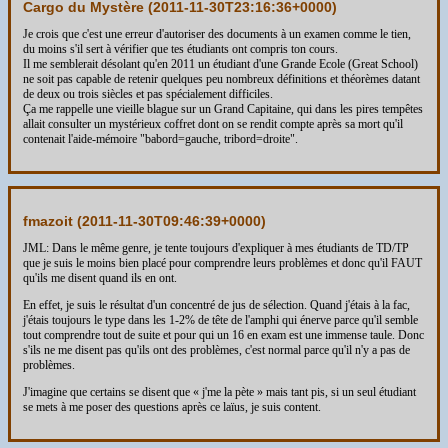
Cargo du Mystère (
2011-11-30T23:16:36+0000
)
Je crois que c'est une erreur d'autoriser des documents à un examen comme le tien,
du moins s'il sert à vérifier que tes étudiants ont compris ton cours.
Il me semblerait désolant qu'en 2011 un étudiant d'une Grande Ecole (Great School)
ne soit pas capable de retenir quelques peu nombreux définitions et théorèmes datant
de deux ou trois siècles et pas spécialement difficiles.
Ça me rappelle une vieille blague sur un Grand Capitaine, qui dans les pires tempêtes
allait consulter un mystérieux coffret dont on se rendit compte après sa mort qu'il
contenait l'aide-mémoire "babord=gauche, tribord=droite".
fmazoit (
2011-11-30T09:46:39+0000
)
JML: Dans le même genre, je tente toujours d'expliquer à mes étudiants de TD/TP
que je suis le moins bien placé pour comprendre leurs problèmes et donc qu'il FAUT
qu'ils me disent quand ils en ont.
En effet, je suis le résultat d'un concentré de jus de sélection. Quand j'étais à la fac,
j'étais toujours le type dans les 1-2% de tête de l'amphi qui énerve parce qu'il semble
tout comprendre tout de suite et pour qui un 16 en exam est une immense taule. Donc
s'ils ne me disent pas qu'ils ont des problèmes, c'est normal parce qu'il n'y a pas de
problèmes.
J'imagine que certains se disent que « j'me la pète » mais tant pis, si un seul étudiant
se mets à me poser des questions après ce laïus, je suis content.