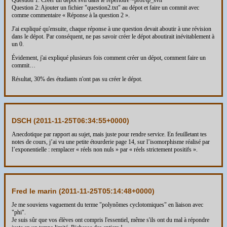
Question 1: Créer un dépot svn dans le répertoire ~prof/tp_svn
Question 2: Ajouter un fichier "question2.txt" au dépot et faire un commit avec
comme commentaire « Réponse à la question 2 ».
J'ai expliqué qu'ensuite, chaque réponse à une question devait aboutir à une révision
dans le dépot. Par conséquent, ne pas savoir créer le dépot aboutirait inévitablement à
un 0.
Évidement, j'ai expliqué plusieurs fois comment créer un dépot, comment faire un
commit…
Résultat, 30% des étudiants n'ont pas su créer le dépot.
DSCH (
2011-11-25T06:34:55+0000
)
Anecdotique par rapport au sujet, mais juste pour rendre service. En feuilletant tes
notes de cours, j’ai vu une petite étourderie page 14, sur l’isomorphisme réalisé par
l’exponentielle : remplacer « réels non nuls » par « réels strictement positifs ».
Fred le marin (
2011-11-25T05:14:48+0000
)
Je me souviens vaguement du terme "polynômes cyclotomiques" en liaison avec
"phi".
Je suis sûr que vos élèves ont compris l'essentiel, même s'ils ont du mal à répondre