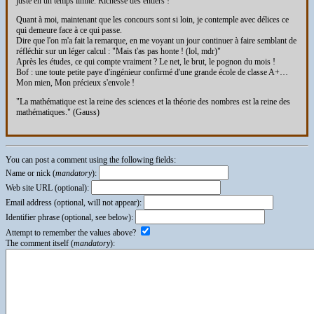
juste en un temps limité. Richesse des entiers !
Quant à moi, maintenant que les concours sont si loin, je contemple avec délices ce
qui demeure face à ce qui passe.
Dire que l'on m'a fait la remarque, en me voyant un jour continuer à faire semblant de
réfléchir sur un léger calcul : "Mais t'as pas honte ! (lol, mdr)"
Après les études, ce qui compte vraiment ? Le net, le brut, le pognon du mois !
Bof : une toute petite paye d'ingénieur confirmé d'une grande école de classe A+…
Mon mien, Mon précieux s'envole !
"La mathématique est la reine des sciences et la théorie des nombres est la reine des
mathématiques." (Gauss)
You can post a comment using the following fields:
Name or nick (
mandatory
):
Web site URL (optional):
Email address (optional, will not appear):
Identifier phrase (optional, see below):
Attempt to remember the values above?
The comment itself (
mandatory
):