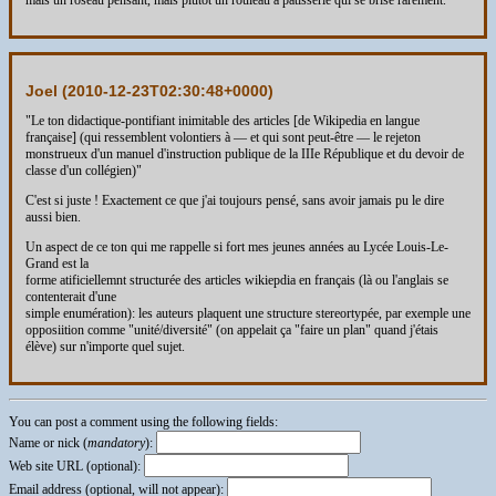
mais un roseau pensant, mais plutôt un rouleau à pâtisserie qui se brise rarement.
Joel (
2010-12-23T02:30:48+0000
)
"Le ton didactique-pontifiant inimitable des articles [de Wikipedia en langue
française] (qui ressemblent volontiers à — et qui sont peut-être — le rejeton
monstrueux d'un manuel d'instruction publique de la IIIe République et du devoir de
classe d'un collégien)"
C'est si juste ! Exactement ce que j'ai toujours pensé, sans avoir jamais pu le dire
aussi bien.
Un aspect de ce ton qui me rappelle si fort mes jeunes années au Lycée Louis-Le-
Grand est la
forme atificiellemnt structurée des articles wikiepdia en français (là ou l'anglais se
contenterait d'une
simple enumération): les auteurs plaquent une structure stereortypée, par exemple une
opposiition comme "unité/diversité" (on appelait ça "faire un plan" quand j'étais
élève) sur n'importe quel sujet.
You can post a comment using the following fields:
Name or nick (
mandatory
):
Web site URL (optional):
Email address (optional, will not appear):