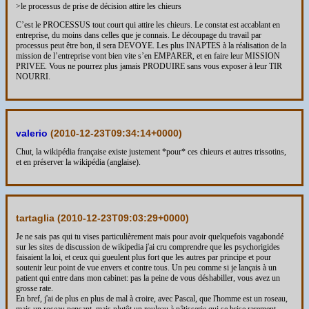
>le processus de prise de décision attire les chieurs
C’est le PROCESSUS tout court qui attire les chieurs. Le constat est accablant en
entreprise, du moins dans celles que je connais. Le découpage du travail par
processus peut être bon, il sera DEVOYE. Les plus INAPTES à la réalisation de la
mission de l’entreprise vont bien vite s’en EMPARER, et en faire leur MISSION
PRIVEE. Vous ne pourrez plus jamais PRODUIRE sans vous exposer à leur TIR
NOURRI.
valerio
(
2010-12-23T09:34:14+0000
)
Chut, la wikipédia française existe justement *pour* ces chieurs et autres trissotins,
et en préserver la wikipédia (anglaise).
tartaglia (
2010-12-23T09:03:29+0000
)
Je ne sais pas qui tu vises particulièrement mais pour avoir quelquefois vagabondé
sur les sites de discussion de wikipedia j'ai cru comprendre que les psychorigides
faisaient la loi, et ceux qui gueulent plus fort que les autres par principe et pour
soutenir leur point de vue envers et contre tous. Un peu comme si je lançais à un
patient qui entre dans mon cabinet: pas la peine de vous déshabiller, vous avez un
grosse rate.
En bref, j'ai de plus en plus de mal à croire, avec Pascal, que l'homme est un roseau,