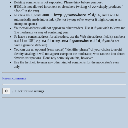
Deleting comments is not supported. Please think before you post.
HTML
is not allowed in content or elsewhere (writing
<foo>
simply produces
<foo>
in the text).
To cite a
URL
, write
<URL: http://somewhere.tld/ >
, and it will be
automatically made into a link. (
Do not try any other way
or it might count as an
attempt to spam.)
Your email address will
not appear
to other readers. Use it if you wish to leave me
(the moderator) a way of contacting you.
To leave a contact address for all readers, use the Web site address field (it can be a
mailto:
URI
, e.g.
mailto:my.email@somewhere.tld
, if you do not
have a genuine Web site).
You can use an optional (semi-secret) “identifier phrase” of your choice to avoid
identity stealing: it will not appear except to the moderator, who can use it to detect
obvious usurpations. Don't rely seriously on this, however.
Use the last field to enter any other kind of comments for the moderator's eyes
only.
Recent comments
⚙
← Click for site settings