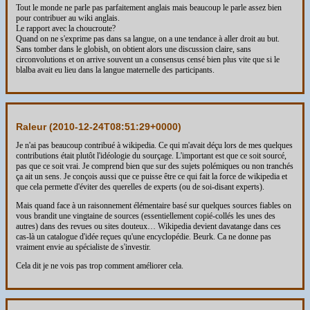
Tout le monde ne parle pas parfaitement anglais mais beaucoup le parle assez bien
pour contribuer au wiki anglais.
Le rapport avec la choucroute?
Quand on ne s'exprime pas dans sa langue, on a une tendance à aller droit au but.
Sans tomber dans le globish, on obtient alors une discussion claire, sans
circonvolutions et on arrive souvent un a consensus censé bien plus vite que si le
blalba avait eu lieu dans la langue maternelle des participants.
Raleur (
2010-12-24T08:51:29+0000
)
Je n'ai pas beaucoup contribué à wikipedia. Ce qui m'avait déçu lors de mes quelques
contributions était plutôt l'idéologie du sourçage. L'important est que ce soit sourcé,
pas que ce soit vrai. Je comprend bien que sur des sujets polémiques ou non tranchés
ça ait un sens. Je conçois aussi que ce puisse être ce qui fait la force de wikipedia et
que cela permette d'éviter des querelles de experts (ou de soi-disant experts).
Mais quand face à un raisonnement élémentaire basé sur quelques sources fiables on
vous brandit une vingtaine de sources (essentiellement copié-collés les unes des
autres) dans des revues ou sites douteux… Wikipedia devient davatange dans ces
cas-là un catalogue d'idée reçues qu'une encyclopédie. Beurk. Ca ne donne pas
vraiment envie au spécialiste de s'investir.
Cela dit je ne vois pas trop comment améliorer cela.