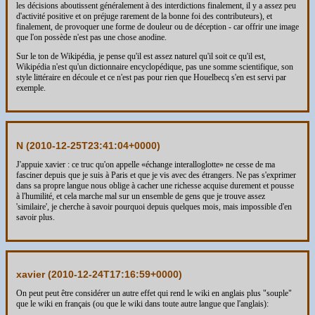
les décisions aboutissent généralement à des interdictions finalement, il y a assez peu
d'activité positive et on préjuge rarement de la bonne foi des contributeurs), et
finalement, de provoquer une forme de douleur ou de déception - car offrir une image
que l'on possède n'est pas une chose anodine.
Sur le ton de Wikipédia, je pense qu'il est assez naturel qu'il soit ce qu'il est,
Wikipédia n'est qu'un dictionnaire encyclopédique, pas une somme scientifique, son
style littéraire en découle et ce n'est pas pour rien que Houelbecq s'en est servi par
exemple.
N (
2010-12-25T23:41:04+0000
)
J'appuie xavier : ce truc qu'on appelle «échange interalloglotte» ne cesse de ma
fasciner depuis que je suis à Paris et que je vis avec des étrangers. Ne pas s'exprimer
dans sa propre langue nous oblige à cacher une richesse acquise durement et pousse
à l'humilité, et cela marche mal sur un ensemble de gens que je trouve assez
'similaire', je cherche à savoir pourquoi depuis quelques mois, mais impossible d'en
savoir plus.
xavier (
2010-12-24T17:16:59+0000
)
On peut peut être considérer un autre effet qui rend le wiki en anglais plus "souple"
que le wiki en français (ou que le wiki dans toute autre langue que l'anglais):