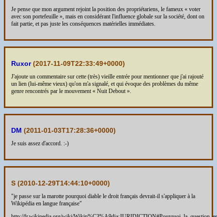
Je pense que mon argument rejoint la position des propriétariens, le fameux « voter
avec son portefeuille », mais en considérant l'influence globale sur la société, dont on
fait partie, et pas juste les conséquences matérielles immédiates.
Ruxor
(
2017-11-09T22:33:49+0000
)
J'ajoute un commentaire sur cette (très) vieille entrée pour mentionner que j'ai rajouté
un lien (lui-même vieux) qu'on m'a signalé, et qui évoque des problèmes du même
genre rencontrés par le mouvement « Nuit Debout ».
DM
(
2011-01-03T17:28:36+0000
)
Je suis assez d'accord. :-)
S (
2010-12-29T14:44:10+0000
)
"je passe sur la marotte pourquoi diable le droit français devrait-il s'appliquer à la
Wikipédia en langue française"
http://fr.wikipedia.org/wiki/Wikip%C3%A9dia:JURIDICTION#Pourquoi_la_question_e