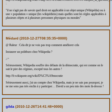
:
"il ne s'agit pas de savoir quel droit est applicable à un objet unique (Wikipédia) ou à
une « population » unique (les wikipédiens) mais quelles sont les règles applicables à
plusieurs objets et à plusieurs personnes physiques ou morales"
Médard (
2010-12-27T08:35:35+0000
)
@ Raleur : Cela dit je ne vois pas trop comment améliorer cela
Instaurer un politburo chez Wikipedia ?
;->
Sérieusement, Wikipedia souffre des défauts de la démocratie, qui est comme on le
sait le pire des régimes, excepté tous les autres !
http://fr.wikiquote.org/wiki/D%C3%A9mocratie
Sérieusement aussi, j'ai un compte chez Wikipedia, mais je ne sais pas pourquoi, je
ne me sens pas très enclin à y participer… David a un peu mis des mots là-dessus !
gilda
(
2010-12-26T14:41:48+0000
)