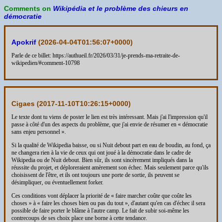
Comments on
Wikipédia et le problème des chieurs en
démocratie
Apokrif
(
2026-04-04T01:56:07+0000
)
Parle de ce billet: https://authueil.fr/2026/03/31/je-prends-ma-retraite-de-
wikipedien/#comment-10798
Cigaes (
2017-11-10T10:26:15+0000
)
Le texte dont tu viens de poster le lien est très intéressant. Mais j'ai l'impression qu'il
passe à côté d'un des aspects du problème, que j'ai envie de résumer en « démocratie
sans enjeu personnel ».
Si la qualité de Wikipedia baisse, ou si Nuit debout part en eau de boudin, au fond, ça
ne changera rien à la vie de ceux qui ont joué à la démocratie dans le cadre de
Wikipedia ou de Nuit debout. Bien sûr, ils sont sincèrement impliqués dans la
réussite du projet, et déploreraient amèrement son échec. Mais seulement parce qu'ils
choisissent de l'être, et ils ont toujours une porte de sortie, ils peuvent se
désimpliquer, ou éventuellement forker.
Ces conditions vont déplacer la priorité de « faire marcher coûte que coûte les
choses » à « faire les choses bien ou pas du tout », d'autant qu'en cas d'échec il sera
possible de faire porter le blâme à l'autre camp. Le fait de subir soi-même les
contrecoups de ses choix place une borne à cette tendance.