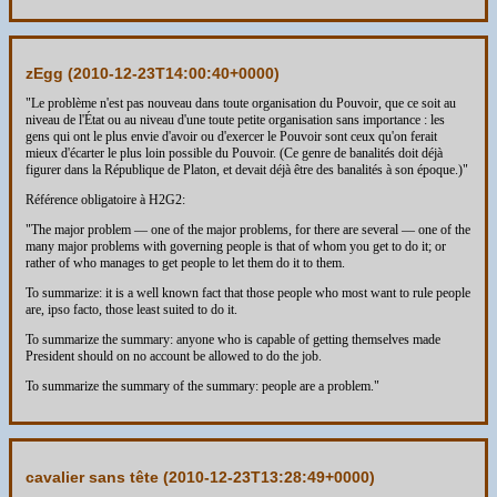
zEgg (
2010-12-23T14:00:40+0000
)
"Le problème n'est pas nouveau dans toute organisation du Pouvoir, que ce soit au
niveau de l'État ou au niveau d'une toute petite organisation sans importance : les
gens qui ont le plus envie d'avoir ou d'exercer le Pouvoir sont ceux qu'on ferait
mieux d'écarter le plus loin possible du Pouvoir. (Ce genre de banalités doit déjà
figurer dans la République de Platon, et devait déjà être des banalités à son époque.)"
Référence obligatoire à H2G2:
"The major problem — one of the major problems, for there are several — one of the
many major problems with governing people is that of whom you get to do it; or
rather of who manages to get people to let them do it to them.
To summarize: it is a well known fact that those people who most want to rule people
are, ipso facto, those least suited to do it.
To summarize the summary: anyone who is capable of getting themselves made
President should on no account be allowed to do the job.
To summarize the summary of the summary: people are a problem."
cavalier sans tête (
2010-12-23T13:28:49+0000
)