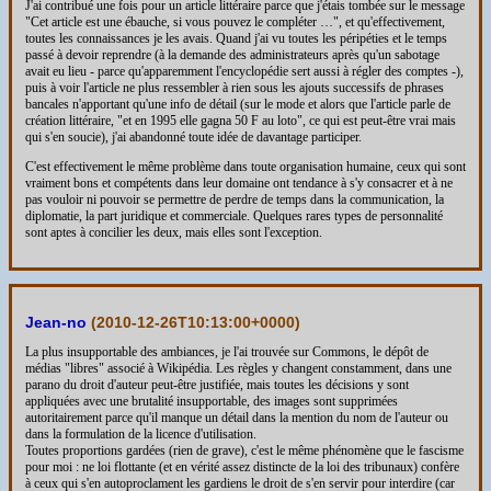
J'ai contribué une fois pour un article littéraire parce que j'étais tombée sur le message
"Cet article est une ébauche, si vous pouvez le compléter …", et qu'effectivement,
toutes les connaissances je les avais. Quand j'ai vu toutes les péripéties et le temps
passé à devoir reprendre (à la demande des administrateurs après qu'un sabotage
avait eu lieu - parce qu'apparemment l'encyclopédie sert aussi à régler des comptes -),
puis à voir l'article ne plus ressembler à rien sous les ajouts successifs de phrases
bancales n'apportant qu'une info de détail (sur le mode et alors que l'article parle de
création littéraire, "et en 1995 elle gagna 50 F au loto", ce qui est peut-être vrai mais
qui s'en soucie), j'ai abandonné toute idée de davantage participer.
C'est effectivement le même problème dans toute organisation humaine, ceux qui sont
vraiment bons et compétents dans leur domaine ont tendance à s'y consacrer et à ne
pas vouloir ni pouvoir se permettre de perdre de temps dans la communication, la
diplomatie, la part juridique et commerciale. Quelques rares types de personnalité
sont aptes à concilier les deux, mais elles sont l'exception.
Jean-no
(
2010-12-26T10:13:00+0000
)
La plus insupportable des ambiances, je l'ai trouvée sur Commons, le dépôt de
médias "libres" associé à Wikipédia. Les règles y changent constamment, dans une
parano du droit d'auteur peut-être justifiée, mais toutes les décisions y sont
appliquées avec une brutalité insupportable, des images sont supprimées
autoritairement parce qu'il manque un détail dans la mention du nom de l'auteur ou
dans la formulation de la licence d'utilisation.
Toutes proportions gardées (rien de grave), c'est le même phénomène que le fascisme
pour moi : ne loi flottante (et en vérité assez distincte de la loi des tribunaux) confère
à ceux qui s'en autoproclament les gardiens le droit de s'en servir pour interdire (car