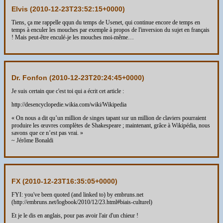
Elvis (
2010-12-23T23:52:15+0000
)
Tiens, ça me rappelle qqun du temps de Usenet, qui continue encore de temps en
temps à enculer les mouches par exemple à propos de l'inversion du sujet en français
! Mais peut-être enculé-je les mouches moi-même…
Dr. Fonfon (
2010-12-23T20:24:45+0000
)
Je suis certain que c'est toi qui a écrit cet article :
http://desencyclopedie.wikia.com/wiki/Wikipedia
« On nous a dit qu’un million de singes tapant sur un million de claviers pourraient
produire les œuvres complètes de Shakespeare ; maintenant, grâce à Wikipédia, nous
savons que ce n’est pas vrai. »
~ Jérôme Bonaldi
FX (
2010-12-23T16:35:05+0000
)
FYI: you've been quoted (and linked to) by embruns.net
(http://embruns.net/logbook/2010/12/23.html#biais-culturel)
Et je le dis en anglais, pour pas avoir l'air d'un chieur !