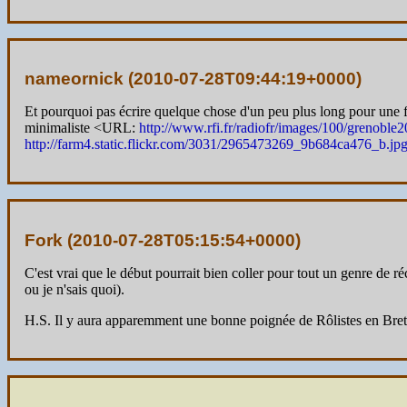
nameornick (
2010-07-28T09:44:19+0000
)
Et pourquoi pas écrire quelque chose d'un peu plus long pour une fo
minimaliste <URL:
http://www.rfi.fr/radiofr/images/100/grenoble
http://farm4.static.flickr.com/3031/2965473269_9b684ca476_b.jp
Fork (
2010-07-28T05:15:54+0000
)
C'est vrai que le début pourrait bien coller pour tout un genre de réc
ou je n'sais quoi).
H.S. Il y aura apparemment une bonne poignée de Rôlistes en Breta