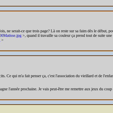
is, ne serait-ce que trois page? Là on reste sur sa faim dès le début, po
200Matisse.jpg
>, quand il travaille sa couleur ça prend tout de suite u
g
>
its. Ce qui m'a fait penser ça, c'est l'association du vieillard et de l'enf
gne l'année prochaine. Je vais peut-être me remettre aux jeux du coup 