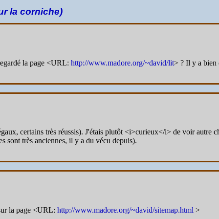
ur la corniche)
 regardé la page <URL:
http://www.madore.org/~david/lit
> ? Il y a bien
gaux, certains très réussis). J'étais plutôt <i>curieux</i> de voir autre
s sont très anciennes, il y a du vécu depuis).
 sur la page <URL:
http://www.madore.org/~david/sitemap.html
>