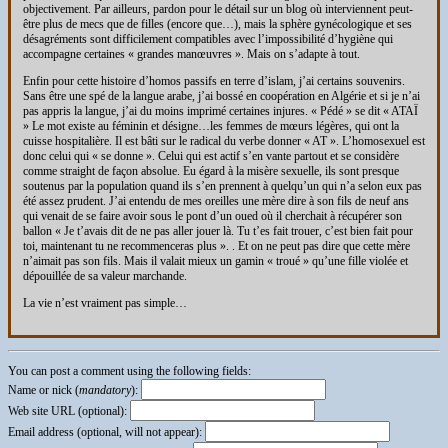
objectivement. Par ailleurs, pardon pour le détail sur un blog où interviennent peut-
être plus de mecs que de filles (encore que…), mais la sphère gynécologique et ses
désagréments sont difficilement compatibles avec l’impossibilité d’hygiène qui
accompagne certaines « grandes manœuvres ». Mais on s’adapte à tout.
Enfin pour cette histoire d’homos passifs en terre d’islam, j’ai certains souvenirs.
Sans être une spé de la langue arabe, j’ai bossé en coopération en Algérie et si je n’ai
pas appris la langue, j’ai du moins imprimé certaines injures. « Pédé » se dit « ATAÏ
» Le mot existe au féminin et désigne…les femmes de mœurs légères, qui ont la
cuisse hospitalière. Il est bâti sur le radical du verbe donner « AT ». L’homosexuel est
donc celui qui « se donne ». Celui qui est actif s’en vante partout et se considère
comme straight de façon absolue. Eu égard à la misère sexuelle, ils sont presque
soutenus par la population quand ils s’en prennent à quelqu’un qui n’a selon eux pas
été assez prudent. J’ai entendu de mes oreilles une mère dire à son fils de neuf ans
qui venait de se faire avoir sous le pont d’un oued où il cherchait à récupérer son
ballon « Je t’avais dit de ne pas aller jouer là. Tu t’es fait trouer, c’est bien fait pour
toi, maintenant tu ne recommenceras plus ». . Et on ne peut pas dire que cette mère
n’aimait pas son fils. Mais il valait mieux un gamin « troué » qu’une fille violée et
dépouillée de sa valeur marchande.
La vie n’est vraiment pas simple…
You can post a comment using the following fields:
Name or nick (
mandatory
):
Web site URL (optional):
Email address (optional, will not appear):