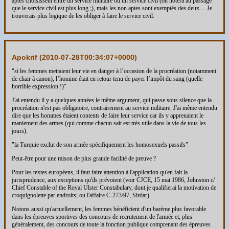
aptes choisissent entre un service militaire ou un service civil (on notera au passage
que le service civil est plus long ;), mais les non aptes sont exemptés des deux… Je
trouverais plus logique de les obliger à faire le service civil.
Apokrif (
2010-07-28T00:34:07+0000
)
"si les femmes mettaient leur vie en danger à l’occasion de la procréation (notamment
de chair à canon), l’homme était en retour tenu de payer l’impôt du sang (quelle
horrible expression !)"
J'ai entendu il y a quelques années le même argument, qui passe sous silence que la
procréation n'est pas obligatoire, contrairement au service militaire. J'ai même entendu
dire que les hommes étaient contents de faire leur service car ils y apprenaient le
maniement des armes (qui comme chacun sait est très utile dans la vie de tous les
jours).
"la Turquie exclut de son armée spécifiquement les homosexuels passifs"
Peut-être pour une raison de plus grande facilité de preuve ?
Pour les textes européens, il faut faire attention à l'application qu'en fait la
jurisprudence, aux exceptions qu'ils prévoient (voir CJCE, 15 mai 1986, Johnston c/
Chief Constable of the Royal Ulster Constabulary, dont je qualifierai la motivation de
croquignolette par endroits; ou l'affaire C-273/97, Sirdar).
Notons aussi qu'actuellement, les femmes bénéficient d'un barème plus favorable
dans les épreuves sportives des concours de recrutement de l'armée et, plus
généralement, des concours de toute la fonction publique comprenant des épreuves