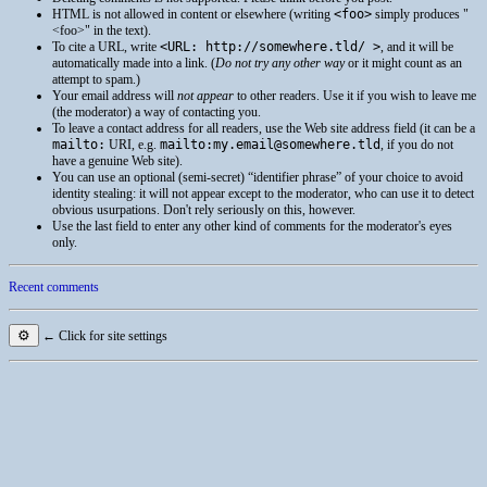
HTML
is not allowed in content or elsewhere (writing
<foo>
simply produces
<foo>
in the text).
To cite a
URL
, write
<URL: http://somewhere.tld/ >
, and it will be
automatically made into a link. (
Do not try any other way
or it might count as an
attempt to spam.)
Your email address will
not appear
to other readers. Use it if you wish to leave me
(the moderator) a way of contacting you.
To leave a contact address for all readers, use the Web site address field (it can be a
mailto:
URI
, e.g.
mailto:my.email@somewhere.tld
, if you do not
have a genuine Web site).
You can use an optional (semi-secret) “identifier phrase” of your choice to avoid
identity stealing: it will not appear except to the moderator, who can use it to detect
obvious usurpations. Don't rely seriously on this, however.
Use the last field to enter any other kind of comments for the moderator's eyes
only.
Recent comments
⚙
← Click for site settings