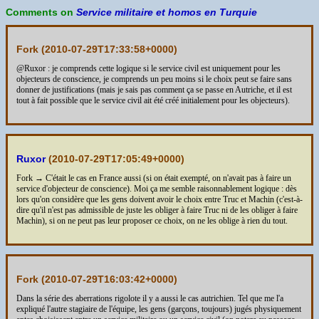
Comments on
Service militaire et homos en Turquie
Fork (
2010-07-29T17:33:58+0000
)
@Ruxor : je comprends cette logique si le service civil est uniquement pour les
objecteurs de conscience, je comprends un peu moins si le choix peut se faire sans
donner de justifications (mais je sais pas comment ça se passe en Autriche, et il est
tout à fait possible que le service civil ait été créé initialement pour les objecteurs).
Ruxor
(
2010-07-29T17:05:49+0000
)
Fork → C'était le cas en France aussi (si on était exempté, on n'avait pas à faire un
service d'objecteur de conscience). Moi ça me semble raisonnablement logique : dès
lors qu'on considère que les gens doivent avoir le choix entre Truc et Machin (c'est-à-
dire qu'il n'est pas admissible de juste les obliger à faire Truc ni de les obliger à faire
Machin), si on ne peut pas leur proposer ce choix, on ne les oblige à rien du tout.
Fork (
2010-07-29T16:03:42+0000
)
Dans la série des aberrations rigolote il y a aussi le cas autrichien. Tel que me l'a
expliqué l'autre stagiaire de l'équipe, les gens (garçons, toujours) jugés physiquement