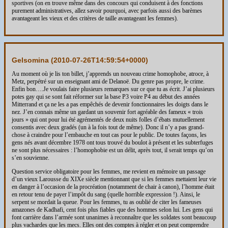
sportives (on en trouve même dans des concours qui conduisent à des fonctions
purement administratives, allez savoir pourquoi, avec parfois aussi des barèmes
avantageant les vieux et des critères de taille avantageant les femmes).
Gelsomina (
2010-07-26T14:59:54+0000
)
Au moment où je lis ton billet, j’apprends un nouveau crime homophobe, atroce, à
Metz, perpétré sur un enseignant ami de Delanoë. Du genre pas propre, le crime.
Enfin bon….Je voulais faire plusieurs remarques sur ce que tu as écrit. J’ai plusieurs
potes gay qui se sont fait réformer sur la base P3 voire P4 au début des années
Mitterrand et ça ne les a pas empêchés de devenir fonctionnaires les doigts dans le
nez. J’en connais même un gardant un souvenir fort agréable des fameux « trois
jours » qui ont pour lui été agrémentés de deux nuits folles d’ébats mutuellement
consentis avec deux gradés (un à la fois tout de même). Donc il n’y a pas grand-
chose à craindre pour l’embauche en tout cas pour le public. De toutes façons, les
gens nés avant décembre 1978 ont tous trouvé du boulot à présent et les subterfuges
ne sont plus nécessaires : l’homophobie est un délit, après tout, il serait temps qu’on
s’en souvienne.
Question service obligatoire pour les femmes, me revient en mémoire un passage
d’un vieux Larousse du XIXe siècle mentionnant que si les femmes mettaient leur vie
en danger à l’occasion de la procréation (notamment de chair à canon), l’homme était
en retour tenu de payer l’impôt du sang (quelle horrible expression !). Ainsi, le
serpent se mordait la queue. Pour les femmes, tu as oublié de citer les fameuses
amazones de Kadhafi, cent fois plus fiables que des hommes selon lui. Les gens qui
font carrière dans l’armée sont unanimes à reconnaître que les soldates sont beaucoup
plus vachardes que les mecs. Elles ont des comptes à régler et on peut comprendre