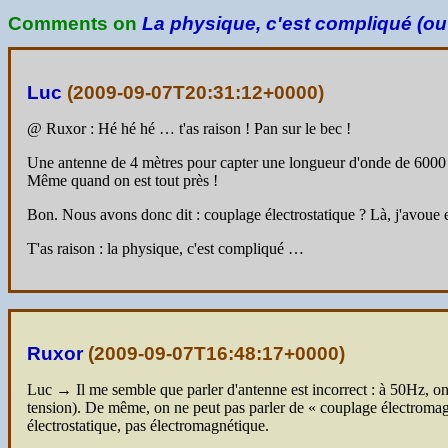
Comments on
La physique, c'est compliqué (ou
Luc
(
2009-09-07T20:31:12+0000
)
@ Ruxor : Hé hé hé … t'as raison ! Pan sur le bec !
Une antenne de 4 mètres pour capter une longueur d'onde de 6000 k
Même quand on est tout près !
Bon. Nous avons donc dit : couplage électrostatique ? Là, j'avoue e
T'as raison : la physique, c'est compliqué …
Ruxor
(
2009-09-07T16:48:17+0000
)
Luc → Il me semble que parler d'antenne est incorrect : à 50Hz, o
tension). De même, on ne peut pas parler de « couplage électromag
électrostatique, pas électromagnétique.