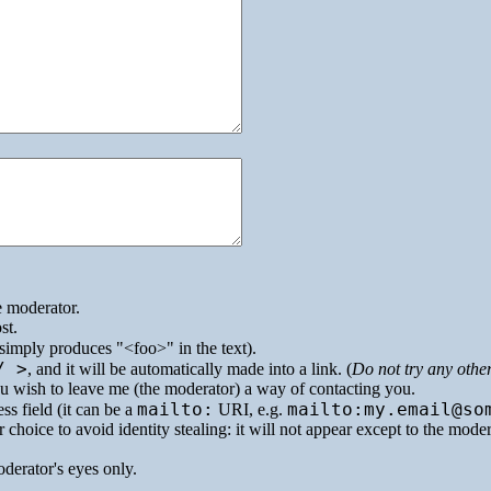
e moderator.
st.
simply produces
<foo>
in the text).
/ >
, and it will be automatically made into a link. (
Do not try any othe
you wish to leave me (the moderator) a way of contacting you.
mailto:
mailto:my.email@so
ss field (it can be a
URI
, e.g.
 choice to avoid identity stealing: it will not appear except to the mode
oderator's eyes only.