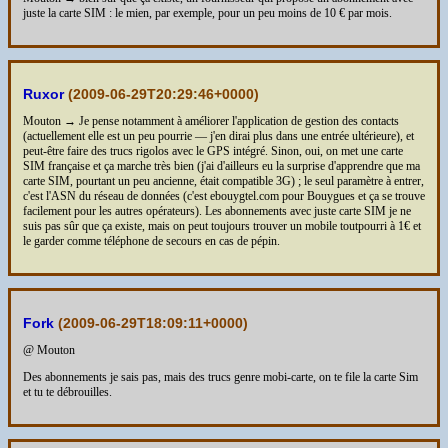
juste la carte SIM : le mien, par exemple, pour un peu moins de 10 € par mois.
Ruxor
(
2009-06-29T20:29:46+0000
)
Mouton → Je pense notamment à améliorer l'application de gestion des contacts
(actuellement elle est un peu pourrie — j'en dirai plus dans une entrée ultérieure), et
peut-être faire des trucs rigolos avec le GPS intégré. Sinon, oui, on met une carte
SIM française et ça marche très bien (j'ai d'ailleurs eu la surprise d'apprendre que ma
carte SIM, pourtant un peu ancienne, était compatible 3G) ; le seul paramètre à entrer,
c'est l'ASN du réseau de données (c'est ebouygtel.com pour Bouygues et ça se trouve
facilement pour les autres opérateurs). Les abonnements avec juste carte SIM je ne
suis pas sûr que ça existe, mais on peut toujours trouver un mobile toutpourri à 1€ et
le garder comme téléphone de secours en cas de pépin.
Fork
(
2009-06-29T18:09:11+0000
)
@ Mouton
Des abonnements je sais pas, mais des trucs genre mobi-carte, on te file la carte Sim
et tu te débrouilles.