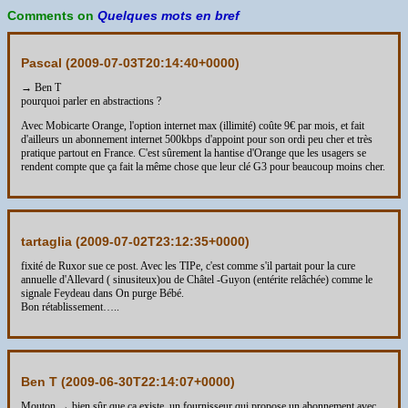
Comments on
Quelques mots en bref
Pascal (
2009-07-03T20:14:40+0000
)
→ Ben T
pourquoi parler en abstractions ?
Avec Mobicarte Orange, l'option internet max (illimité) coûte 9€ par mois, et fait
d'ailleurs un abonnement internet 500kbps d'appoint pour son ordi peu cher et très
pratique partout en France. C'est sûrement la hantise d'Orange que les usagers se
rendent compte que ça fait la même chose que leur clé G3 pour beaucoup moins cher.
tartaglia (
2009-07-02T23:12:35+0000
)
fixité de Ruxor sue ce post. Avec les TIPe, c'est comme s'il partait pour la cure
annuelle d'Allevard ( sinusiteux)ou de Châtel -Guyon (entérite relâchée) comme le
signale Feydeau dans On purge Bébé.
Bon rétablissement…..
Ben T (
2009-06-30T22:14:07+0000
)
Mouton → bien sûr que ça existe, un fournisseur qui propose un abonnement avec