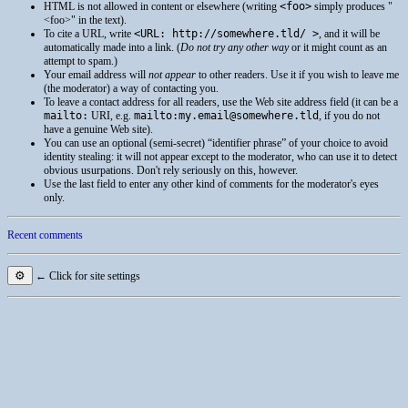
HTML
is not allowed in content or elsewhere (writing
<foo>
simply produces
<foo>
in the text).
To cite a
URL
, write
<URL: http://somewhere.tld/ >
, and it will be
automatically made into a link. (
Do not try any other way
or it might count as an
attempt to spam.)
Your email address will
not appear
to other readers. Use it if you wish to leave me
(the moderator) a way of contacting you.
To leave a contact address for all readers, use the Web site address field (it can be a
mailto:
URI
, e.g.
mailto:my.email@somewhere.tld
, if you do not
have a genuine Web site).
You can use an optional (semi-secret) “identifier phrase” of your choice to avoid
identity stealing: it will not appear except to the moderator, who can use it to detect
obvious usurpations. Don't rely seriously on this, however.
Use the last field to enter any other kind of comments for the moderator's eyes
only.
Recent comments
⚙
← Click for site settings