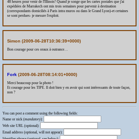
48 heures pour venir de l'Illinois! Quand je songe que les cartes postales que j'ai
expédiées de Marrakech ont mis trois semaines pour parvenir à destination
(correspondants domiciliés à Paris intra muros ou dans le Grand Lyon)-et certaines
se sont perdues- je mesure l'exploit.
Simon (
2009-06-28T10:36:39+0000
)
Bon courage pour ces oraux à outrance…
Fork
(
2009-06-28T08:14:01+0000
)
Merci beaucoup pour la photo !
Et courage pour les TIPE. Il doit bien y en avoir qui sont intéressants de toute façon,
non ?
You can post a comment using the following fields:
Name or nick (
mandatory
):
Web site URL (optional):
Email address (optional, will not appear):
Identifier phrase (optional, see below):