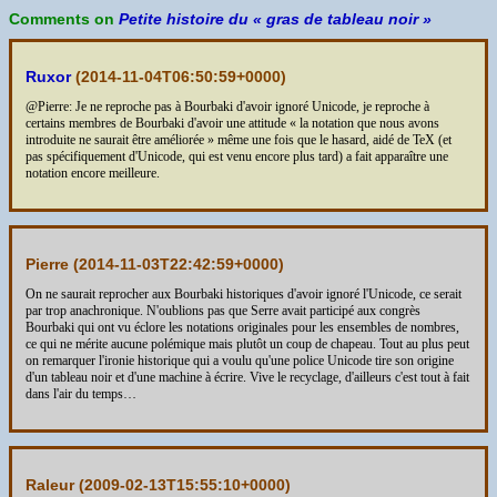
Comments on
Petite histoire du « gras de tableau noir »
Ruxor
(
2014-11-04T06:50:59+0000
)
@Pierre: Je ne reproche pas à Bourbaki d'avoir ignoré Unicode, je reproche à
certains membres de Bourbaki d'avoir une attitude « la notation que nous avons
introduite ne saurait être améliorée » même une fois que le hasard, aidé de TeX (et
pas spécifiquement d'Unicode, qui est venu encore plus tard) a fait apparaître une
notation encore meilleure.
Pierre (
2014-11-03T22:42:59+0000
)
On ne saurait reprocher aux Bourbaki historiques d'avoir ignoré l'Unicode, ce serait
par trop anachronique. N'oublions pas que Serre avait participé aux congrès
Bourbaki qui ont vu éclore les notations originales pour les ensembles de nombres,
ce qui ne mérite aucune polémique mais plutôt un coup de chapeau. Tout au plus peut
on remarquer l'ironie historique qui a voulu qu'une police Unicode tire son origine
d'un tableau noir et d'une machine à écrire. Vive le recyclage, d'ailleurs c'est tout à fait
dans l'air du temps…
Raleur (
2009-02-13T15:55:10+0000
)