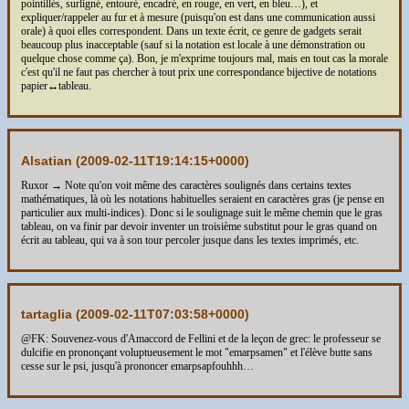
pointillés, surligné, entouré, encadré, en rouge, en vert, en bleu…), et
expliquer/rappeler au fur et à mesure (puisqu'on est dans une communication aussi
orale) à quoi elles correspondent. Dans un texte écrit, ce genre de gadgets serait
beaucoup plus inacceptable (sauf si la notation est locale à une démonstration ou
quelque chose comme ça). Bon, je m'exprime toujours mal, mais en tout cas la morale
c'est qu'il ne faut pas chercher à tout prix une correspondance bijective de notations
papier↔tableau.
Alsatian (
2009-02-11T19:14:15+0000
)
Ruxor → Note qu'on voit même des caractères soulignés dans certains textes
mathématiques, là où les notations habituelles seraient en caractères gras (je pense en
particulier aux multi-indices). Donc si le soulignage suit le même chemin que le gras
tableau, on va finir par devoir inventer un troisième substitut pour le gras quand on
écrit au tableau, qui va à son tour percoler jusque dans les textes imprimés, etc.
tartaglia (
2009-02-11T07:03:58+0000
)
@FK: Souvenez-vous d'Amaccord de Fellini et de la leçon de grec: le professeur se
dulcifie en prononçant voluptueusement le mot "emarpsamen" et l'élève butte sans
cesse sur le psi, jusqu'à prononcer emarpsapfouhhh…