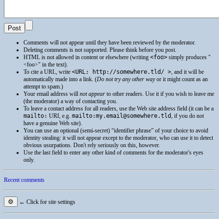
Comments will not appear until they have been reviewed by the moderator.
Deleting comments is not supported. Please think before you post.
HTML
is not allowed in content or elsewhere (writing
<foo>
simply produces
<foo>
in the text).
To cite a
URL
, write
<URL: http://somewhere.tld/ >
, and it will be
automatically made into a link. (
Do not try any other way
or it might count as an
attempt to spam.)
Your email address will
not appear
to other readers. Use it if you wish to leave me
(the moderator) a way of contacting you.
To leave a contact address for all readers, use the Web site address field (it can be a
mailto:
URI
, e.g.
mailto:my.email@somewhere.tld
, if you do not
have a genuine Web site).
You can use an optional (semi-secret) “identifier phrase” of your choice to avoid
identity stealing: it will not appear except to the moderator, who can use it to detect
obvious usurpations. Don't rely seriously on this, however.
Use the last field to enter any other kind of comments for the moderator's eyes
only.
Recent comments
⚙
← Click for site settings