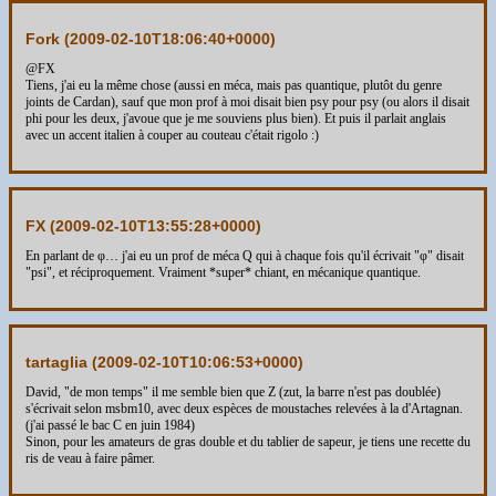
Fork (
2009-02-10T18:06:40+0000
)
@FX
Tiens, j'ai eu la même chose (aussi en méca, mais pas quantique, plutôt du genre
joints de Cardan), sauf que mon prof à moi disait bien psy pour psy (ou alors il disait
phi pour les deux, j'avoue que je me souviens plus bien). Et puis il parlait anglais
avec un accent italien à couper au couteau c'était rigolo :)
FX (
2009-02-10T13:55:28+0000
)
En parlant de φ… j'ai eu un prof de méca Q qui à chaque fois qu'il écrivait "φ" disait
"psi", et réciproquement. Vraiment *super* chiant, en mécanique quantique.
tartaglia (
2009-02-10T10:06:53+0000
)
David, "de mon temps" il me semble bien que Z (zut, la barre n'est pas doublée)
s'écrivait selon msbm10, avec deux espèces de moustaches relevées à la d'Artagnan.
(j'ai passé le bac C en juin 1984)
Sinon, pour les amateurs de gras double et du tablier de sapeur, je tiens une recette du
ris de veau à faire pâmer.