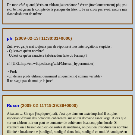
De mon côté quand j'écris au tableau j'ai tendance à écrire (involontairement) phi, psi
etc. Je met ça sur le compte de la pratique du latex… Je ne crois pas avoir encore mis
d'antislash tout de même.
phi
(
2009-02-13T11:30:31+0000
)
Zut, avec ça, je n'ai toujours pas de réponse à mes interrogations stupides:
- Qu'est-ce qu'un nombre?
- Qu'est-ce qu'un caractère (abstraction faite du format) ?
cf. [URL:http://en.wikipedia.org/wiki/Musean_hypernumber]
> Fork
«un de ses profs utilisait quasiment uniquement ϕ comme variable»
Il ne s'agit pas de moi, je le jure!
Ruxor
(
2009-02-11T19:39:39+0000
)
Alsatian → Ce que j'explique (mal), c'est que dans un texte imprimé il est plus
important d'avoir des notations cohérentes sur un un domaine assez large. Alors que
sur un tableau noir on peut se contenter de cohérence beaucoup plus locale. Si
vraiment on a besoin de plein de sortes de notations, on peut en introduire un nombre
illimité « localement » (souligné, souligné deux fois, souligné en ondulé, souligné en