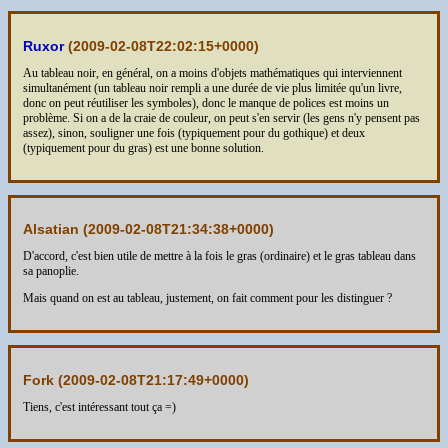
Ruxor
(
2009-02-08T22:02:15+0000
)
Au tableau noir, en général, on a moins d'objets mathématiques qui interviennent
simultanément (un tableau noir rempli a une durée de vie plus limitée qu'un livre,
donc on peut réutiliser les symboles), donc le manque de polices est moins un
problème. Si on a de la craie de couleur, on peut s'en servir (les gens n'y pensent pas
assez), sinon, souligner une fois (typiquement pour du gothique) et deux
(typiquement pour du gras) est une bonne solution.
Alsatian (
2009-02-08T21:34:38+0000
)
D'accord, c'est bien utile de mettre à la fois le gras (ordinaire) et le gras tableau dans
sa panoplie.
Mais quand on est au tableau, justement, on fait comment pour les distinguer ?
Fork (
2009-02-08T21:17:49+0000
)
Tiens, c'est intéressant tout ça =)