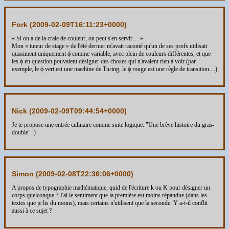
Fork (
2009-02-09T16:11:23+0000
)
« Si on a de la craie de couleur, on peut s'en servir… »
Mon « tuteur de stage » de l'été dernier m'avait raconté qu'un de ses profs utilisait
quasiment uniquement ϕ comme variable, avec plein de couleurs différentes, et que
les ϕ en question pouvaient désigner des choses qui n'avaient rien à voir (par
exemple, le ϕ vert est une machine de Turing, le ϕ rouge est une règle de transition…)
Nick (
2009-02-09T09:44:54+0000
)
Je te propose une entrée culinaire comme suite logique: "Une brève histoire du gras-
double" :)
Simon (
2009-02-08T22:36:06+0000
)
A propos de typographie mathématique, quid de l'écriture k ou K pour désigner un
corps quelconque ? J'ai le sentiment que la première est moins répandue (dans les
textes que je lis du moins), mais certains n'utilisent que la seconde. Y a-t-il conflit
aussi à ce sujet ?