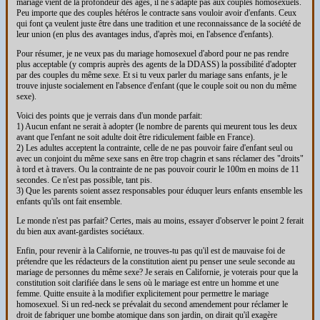
mariage vient de la profondeur des ages, il ne s'adapte pas aux couples homosexuels.
Peu importe que des couples hétéros le contracte sans vouloir avoir d'enfants. Ceux
qui font ça veulent juste être dans une tradition et une reconnaissance de la société de
leur union (en plus des avantages indus, d'après moi, en l'absence d'enfants).
Pour résumer, je ne veux pas du mariage homosexuel d'abord pour ne pas rendre
plus acceptable (y compris auprès des agents de la DDASS) la possibilité d'adopter
par des couples du même sexe. Et si tu veux parler du mariage sans enfants, je le
trouve injuste socialement en l'absence d'enfant (que le couple soit ou non du même
sexe).
Voici des points que je verrais dans d'un monde parfait:
1) Aucun enfant ne serait à adopter (le nombre de parents qui meurent tous les deux
avant que l'enfant ne soit adulte doit être ridiculement faible en France).
2) Les adultes acceptent la contrainte, celle de ne pas pouvoir faire d'enfant seul ou
avec un conjoint du même sexe sans en être trop chagrin et sans réclamer des "droits"
à tord et à travers. Ou la contrainte de ne pas pouvoir courir le 100m en moins de 11
secondes. Ce n'est pas possible, tant pis.
3) Que les parents soient assez responsables pour éduquer leurs enfants ensemble les
enfants qu'ils ont fait ensemble.
Le monde n'est pas parfait? Certes, mais au moins, essayer d'observer le point 2 ferait
du bien aux avant-gardistes sociétaux.
Enfin, pour revenir à la Californie, ne trouves-tu pas qu'il est de mauvaise foi de
prétendre que les rédacteurs de la constitution aient pu penser une seule seconde au
mariage de personnes du même sexe? Je serais en Californie, je voterais pour que la
constitution soit clarifiée dans le sens où le mariage est entre un homme et une
femme. Quitte ensuite à la modifier explicitement pour permettre le mariage
homosexuel. Si un red-neck se prévalait du second amendement pour réclamer le
droit de fabriquer une bombe atomique dans son jardin, on dirait qu'il exagère