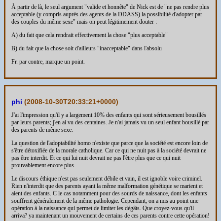
À partir de là, le seul argument "valide et honnête" de Nick est de "ne pas rendre plus
acceptable (y compris auprès des agents de la DDASS) la possibilité d'adopter par
des couples du même sexe" mais on peut légitimement douter :
A) du fait que cela rendrait effectivement la chose "plus acceptable"
B) du fait que la chose soit d'ailleurs "inacceptable" dans l'absolu
Fr. par contre, marque un point.
phi
(
2008-10-30T20:33:21+0000
)
J'ai l'impression qu'il y a largement 10% des enfants qui sont sérieusement bousillés
par leurs parents; j'en ai vu des centaines. Je n'ai jamais vu un seul enfant bousillé par
des parents de même sexe.
La question de l'adoptabilité homo n'existe que parce que la société est encore loin de
s'être détoxifiée de la morale catholique. Car ce qui ne nuit pas à la société devrait ne
pas être interdit. Et ce qui lui nuit devrait ne pas l'être plus que ce qui nuit
prouvablement encore plus.
Le discours éthique n'est pas seulement débile et vain, il est ignoble voire criminel.
Rien n'interdit que des parents ayant la même malformation génétique se marient et
aient des enfants. C le cas notamment pour des sourds de naissance, dont les enfants
souffrent généralement de la même pathologie. Cependant, on a mis au point une
opération à la naissance qui permet de limiter les dégâts. Que croyez-vous qu'il
arriva? ya maintenant un mouvement de certains de ces parents contre cette opération!