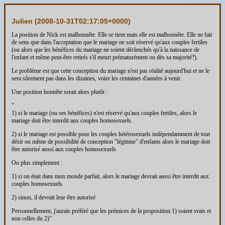
Julien (
2008-10-31T02:17:05+0000
)
La position de Nick est malhonnête. Elle se tient mais elle est malhonnête. Elle ne fait
de sens que dans l'acceptation que le mariage ne soit réservé qu'aux couples fertiles
(ou alors que les bénéfices du mariage ne soient déclenchés qu'à la naissance de
l'enfant et même peut-être retirés s'il meurt prématurément ou dès sa majorité?).
Le problème est que cette conception du mariage n'est pas réalité aujourd'hui et ne le
sera sûrement pas dans les dizaines, voire les centaines d'années à venir.
Une position honnête serait alors plutôt :
"
1) si le mariage (ou ses bénéfices) n'est réservé qu'aux couples fertiles, alors le
mariage doit être interdit aux couples homosexuels.
2) si le mariage est possible pour les couples hétérosexuels indépendamment de tout
désir ou même de possibilité de conception "légitime" d'enfants alors le mariage doit
être autorisé aussi aux couples homosexuels
Ou plus simplement :
1) si on était dans mon monde parfait, alors le mariage devrait aussi être interdit aux
couples homosexuels
2) sinon, il devrait leur être autorisé
Personnellement, j'aurais préféré que les prémices de la proposition 1) soient vrais et
non celles du 2)"