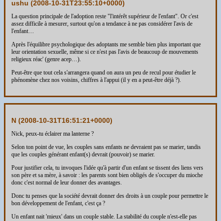
ushu (
2008-10-31T23:55:10+0000
)
La question principale de l'adoption reste "l'intérêt supérieur de l'enfant". Or c'est
assez difficile à mesurer, surtout qu'on a tendance à ne pas considérer l'avis de
l'enfant…
Après l'équilibre psychologique des adoptants me semble bien plus important que
leur orientation sexuelle, même si ce n'est pas l'avis de beaucoup de mouvements
religieux réac' (genre acep…).
Peut-être que tout cela s'arrangera quand on aura un peu de recul pour étudier le
phénomène chez nos voisins, chiffres à l'appui (il y en a peut-être déjà ?).
N (
2008-10-31T16:51:21+0000
)
Nick, peux-tu éclairer ma lanterne ?
Selon ton point de vue, les couples sans enfants ne devraient pas se marier, tandis
que les couples générant enfant(s) devrait (pouvoir) se marier.
Pour justifier cela, tu invoques l'idée qu'à partir d'un enfant se tissent des liens vers
son père et sa mère, à savoir : les parents sont bien obligés de s'occuper du mioche
donc c'est normal de leur donner des avantages.
Donc tu penses que la société devrait donner des droits à un couple pour permettre le
bon développement de l'enfant, c'est ça ?
Un enfant nait 'mieux' dans un couple stable. La stabilité du couple n'est-elle pas