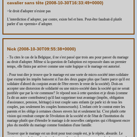
cavalier sans tête (
2008-10-30T16:33:49+0000
)
>le droit d'adopter n'existe pas
L’interdiction d’adopter, par contre, existe bel et bien. Peut-être faudrait-il plutôt
parler d’un «permis» d’adopter.
Nick (
2008-10-30T09:55:38+0000
)
- Tu cites le cas de la Belgique, il ne s'est passé que trois ans pour passer du mariage
au droit d'adopter. Même si la question de l'adoption est repoussée dans un premier
temps, elle finira par arriver comme une suite logique si le mariage est autorisé.
- Pour tout dire je trouve que le mariage est une sorte de micro-société inter-solidaire
(par exemple les impôts baissent si l'un des deux gagne plus que l'autre parce qu'il est
solidaire d'abord du conjoint avant de l'être envers le reste de la société). Doit-on
accepter une distorsion de solidarité ou une micro-société dans la société qui ne serait
justifiée que par la vie commune? Je répond non à cette question et je dirais (comme
l'a dit un autre contributeur) qu'il faut supprimer tout avantage (impôts, obligation
d'assistance, pension, héritage) à tout couple sans enfants (je parle ici de tous les
couples, pas seulement les couples homosexuels). L'enfant crée le contrat entre les
parents et les oblige à certaines choses envers lui et seulement lui. C'est plutôt cette
vision qui rendrait compte de l'évolution de la société et de l'état de l'institution du
mariage plutôt que d'étendre le mariage à de nouvelles catégories qui s'éloignent encre
plus du modèle du mariage comme fondation d'une famille.
Trouver que le mariage est un droit pour tout couple est, je le répète, absurde. Le