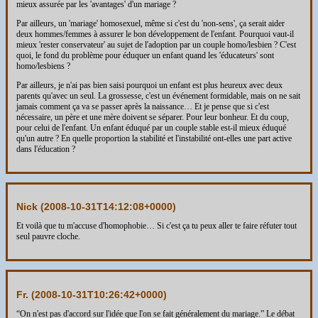
mieux assurée par les 'avantages' d'un mariage ?
Par ailleurs, un 'mariage' homosexuel, même si c'est du 'non-sens', ça serait aider
deux hommes/femmes à assurer le bon développement de l'enfant. Pourquoi vaut-il
mieux 'rester conservateur' au sujet de l'adoption par un couple homo/lesbien ? C'est
quoi, le fond du problème pour éduquer un enfant quand les 'éducateurs' sont
homo/lesbiens ?
Par ailleurs, je n'ai pas bien saisi pourquoi un enfant est plus heureux avec deux
parents qu'avec un seul. La grossesse, c'est un événement formidable, mais on ne sait
jamais comment ça va se passer après la naissance… Et je pense que si c'est
nécessaire, un père et une mère doivent se séparer. Pour leur bonheur. Et du coup,
pour celui de l'enfant. Un enfant éduqué par un couple stable est-il mieux éduqué
qu'un autre ? En quelle proportion la stabilité et l'instabilité ont-elles une part active
dans l'éducation ?
Nick (
2008-10-31T14:12:08+0000
)
Et voilà que tu m'accuse d'homophobie… Si c'est ça tu peux aller te faire réfuter tout
seul pauvre cloche.
Fr. (
2008-10-31T10:26:42+0000
)
“On n'est pas d'accord sur l'idée que l'on se fait généralement du mariage.” Le débat