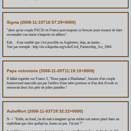
Sigma (
2008-11-10T16:57:29+0000
)
"alors qu'un couple PACSé en France peut toujours se brosser pour essayer de faire
reconnaître son union n'importe où ailleurs".
Euh… il me semble que c'est possible en Angleterre, deja, au moins…
Voir par exemple : http://en.wikipedia.org/wiki/Civil_Partnership_Act_2004
Papa volontaire (
2008-11-09T11:19:10+0000
)
Il fallait regarder sur France 3, "Deux papas à Manhattan", histoire d'un couple
homosexuel masculin qui par l'artifice d'une mère porteuse et d'un don d'ovule se
retrouvait deux fois père de jolies jumelles !
AubeMort (
2008-11-03T19:32:22+0000
)
N -> "Enfin, au fond, j'ai du mal à imaginer qu'un enfant soit mieux placé dans un
orphelinat que chez quelqu'un, homo ou pas. J'ai tort ?"