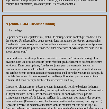
le problème ne se pose pas du tout comme ça; actuellement il y a de l'ordre de 1O
couples (ou célibataires) en attente pour UN enfant adoptable.
N (
2008-11-03T10:38:57+0000
)
..:: Le mariage
Le point de vue du législateur est, àmha : le mariage est un contrat qui modifie la vie
des époux. Un déséquilibre peut survenir dans la situation des époux, en particulier
l'un des deux peut se reposer sur l'autre financièrement. (Par exemple, un-e époux-se
abandonne ses études pour se marier et aller élever des chèvres berbères dans le Jura
avec son conjoint.)
Lors du divorce, ce déséquilibre est considéré comme un 'résidu' du mariage. On
invoque alors un 'droit de secours' pour résorber graduellement ce déséquilibre entre
les époux. Dans cette optique, l'un des conjoints peut par exemple financer la
formation professionnelle de l'autre. En transposant sur un couple homo/lesbien, ça
me semble être un contrat assez intéressant parce qu'il porte les valeurs du partage, du
souci de l'autre, etc. Et cette 'réparation' du déséquilibre n'est pas seulement dûe aux
enfants ! (Cf mon exemple tarabiscotée de chèvres du Jura.)
La pension alimentaire est nécessairement fonction du nombre d'enfants à charge,
nous sommes d'accord. Cependant, la conception du mariage 'indissoluble' avec mère
au foyer fait date : depuis, les choses ont évolué, se sont symétrisés, par des
changements successifs de lois, qui reflètent le changement des mœurs des couples
homme/femme. (On ose divorcer, les femmes mariées ont un salaire, un chéquier…)
Après un divorce, la pension alimentaire, dont le montant est fixé par le juge, est
fonction de beaucoup de paramètres, dont le nombre d'enfants mineurs à charge, mais