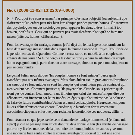
Nick (
2008-11-02T13:22:09+0000
)
N -> Pourquoi être conservateur? Par principe. C'est aussi objectif (ou subjectif) que
d'affirmer qu'un enfant peut très bien être éduqué par des parents homos. On trouvera
des psychologues ou des sociologues pour appuyer les deux thèses. If it ain't too
broken, don't fix it. Ceux qui ne peuvent pas avoir d'enfants n'ont qu'à se faire une
raison (hétéros, homos, célibataires…).
Pour les avantages du mariage, comme je l'ai déjà dit, le mariage est construit sur la
base d'un mariage indissoluble dans lequel la femme s'occupe du foyer. D'où l'idée de
la pension en cas de séparation. Comment retranscrire ce modèle à un couple sans
enfants de nos jours? Si tu ne perçois le ridicule qu'il y a dans la situation du couple
homo espagnol dont je parle dans un autre message, alors on ne peut tout simplement
pas se comprendre.
Le génial Julien nous dit que "les couples homos se font entuber" parce qu'ils
n'accèdent pas aux mêmes avantages. Mais alors Julien est un gros amour-librophobe
car ceux qui se font entuber ce sont les couples qui n'ont même pas de contrat et qui
n'en veulent pas. Comment justifier qu'ils payent plus d'impôts sous prétexte qu'ils
n'ont pas de contrat. Leur amour vaut-il moins que celui des autres? Et que dire des
célibataires qui financent par leurs impôts les époux qui n'ont même pas la politesse
de faire de futurs contribuables? Julien est aussi célibatophobe. Heureusement pour
lui ces délits n'existent pas encore. Peut-être que bientôt un abruti créera une
association citoyenne et festive pour réclamer la création de ces nouveaux délits…
Pour résumer ce que je pense de cette demande de mariage homosexuel (enfants mis
à part) je cite ce passage d'un article dont j'ai déjà donné le lien (les abrutis de passage
pourront y lire les marques de la plus noire des homophobies, les autres y verront
une moquerie bien sentie contre le courant avant-gardo sociétal qui est une sorte