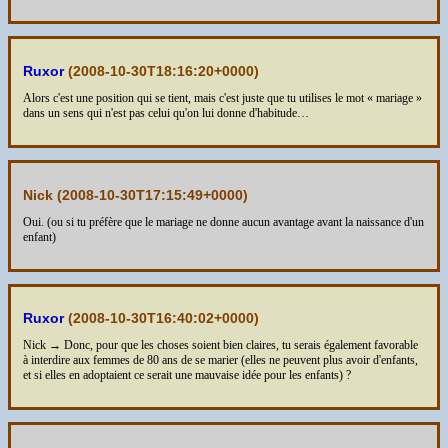
Ruxor
(
2008-10-30T18:16:20+0000
)
Alors c'est une position qui se tient, mais c'est juste que tu utilises le mot « mariage »
dans un sens qui n'est pas celui qu'on lui donne d'habitude…
Nick (
2008-10-30T17:15:49+0000
)
Oui. (ou si tu préfère que le mariage ne donne aucun avantage avant la naissance d'un
enfant)
Ruxor
(
2008-10-30T16:40:02+0000
)
Nick → Donc, pour que les choses soient bien claires, tu serais également favorable
à interdire aux femmes de 80 ans de se marier (elles ne peuvent plus avoir d'enfants,
et si elles en adoptaient ce serait une mauvaise idée pour les enfants) ?