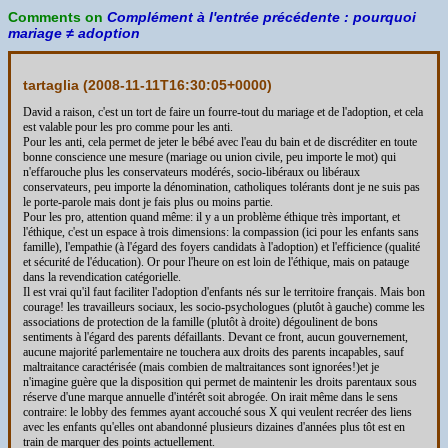
Comments on
Complément à l'entrée précédente : pourquoi
mariage ≠ adoption
tartaglia (
2008-11-11T16:30:05+0000
)
David a raison, c'est un tort de faire un fourre-tout du mariage et de l'adoption, et cela
est valable pour les pro comme pour les anti.
Pour les anti, cela permet de jeter le bébé avec l'eau du bain et de discréditer en toute
bonne conscience une mesure (mariage ou union civile, peu importe le mot) qui
n'effarouche plus les conservateurs modérés, socio-libéraux ou libéraux
conservateurs, peu importe la dénomination, catholiques tolérants dont je ne suis pas
le porte-parole mais dont je fais plus ou moins partie.
Pour les pro, attention quand même: il y a un problème éthique très important, et
l'éthique, c'est un espace à trois dimensions: la compassion (ici pour les enfants sans
famille), l'empathie (à l'égard des foyers candidats à l'adoption) et l'efficience (qualité
et sécurité de l'éducation). Or pour l'heure on est loin de l'éthique, mais on patauge
dans la revendication catégorielle.
Il est vrai qu'il faut faciliter l'adoption d'enfants nés sur le territoire français. Mais bon
courage! les travailleurs sociaux, les socio-psychologues (plutôt à gauche) comme les
associations de protection de la famille (plutôt à droite) dégoulinent de bons
sentiments à l'égard des parents défaillants. Devant ce front, aucun gouvernement,
aucune majorité parlementaire ne touchera aux droits des parents incapables, sauf
maltraitance caractérisée (mais combien de maltraitances sont ignorées!)et je
n'imagine guère que la disposition qui permet de maintenir les droits parentaux sous
réserve d'une marque annuelle d'intérêt soit abrogée. On irait même dans le sens
contraire: le lobby des femmes ayant accouché sous X qui veulent recréer des liens
avec les enfants qu'elles ont abandonné plusieurs dizaines d'années plus tôt est en
train de marquer des points actuellement.