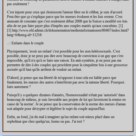
pas seulement !
C'est injuste pour ceux qui choisissent l'amour libre ou le célibat, je suis d'accord.
Peut-être que ça s'explique parce que les moeurs évoluent et les lois restent. C'est
amusant de constater que c'est seulement début 2008 que la Suisse a modifié ses lois
afin de ne pas faire payer plus d'impôts aux couples mariés qu'aux concubins. [1]
[1] http://www.efd.admin.ch/dokumentation/medieninformationen/00467/index.html?
lang=fr&msg-id=11218
..:: Enfants dans le couple
Physiquement, 'avoir un enfant' c'est possible pour les non-hétérosexuels. C'est
possible, donc je ne peux pas dire avec beaucoup de conviction à un gay que c'est
impossible, qu'il n'a qu'à se faire une raison. En anti-symétrie, je ne peux pas me
permettre de dire à des couples qui procèdent pour la cinquième fois à une grossesse
assistée qu'il faut qu'ils arrêtent de vouloir un enfant.
D'abord, je pense que ma liberté de m'opposer à tout cela est faible parce que
finalement, les mœurs des autres n'interfèrent pas avec la mienne liberté. Pourquoi
faire autrement ?
Puisqu'il y a quelques dizaines d'années, l'homosexualité n'était pas 'autorisée' dans
beaucoup de milieux, je suis favorable aux projets de loi qui favorisent la remise en
cause de 'la norme'. Je ne pense que la conservation de la norme des mœurs d'antan
soit adaptée pour décrypter et légiférer le sujet du couple aujourd'hui.
Enfin, au fond, j'ai du mal à imaginer qu'un enfant soit mieux placé dans un
orphelinat que chez quelqu'un, homo ou pas. J'ai tort ?