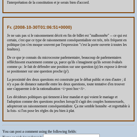
l'interprétation de la constitution et je serais bien d'accord.
Fr. (
2008-10-30T01:06:51+0000
)
Je ne sais pas si le raisonnement décrit en fin de billet est "malhonnête" -- ce qui est
certain, c'est que ce type de raisonnement conséquentialiste est très, très fréquent en
politique (on s'en moque souvent par l'expression "c'est la porte ouverte à toutes les
fenêtres).
De ce que je connais du microcosme parlementaire, beaucoup de parlementaires
réfléchissent exactement comme ça, parce qu'ils s'imaginent qu'ils seront évalués
comme ça : le fait de défendre une position sur une question (p) les expose à devoir
se positionner sur une question proche (p').
La proximité des deux questions est construite par le débat public et rien d'autre ; il
n'y a pas de distance naturelle entre les deux questions, toute tentative d'en trouver
une s'apparente à de la rationalisation <i>post hoc</i>.
Les décideurs politiques qui tiennent à leur mandat et qui voient le mariage et
l'adoption comme des questions proches lorsqu'il s'agit des couples homosexuels,
adopteront un raisonnement conséquentialiste. Ça me semble honnête -et regrettable à
la fois- si l'on pose les règles du jeu bien à plat.
You can post a comment using the following fields: