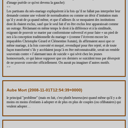
d'image puérile ce qu'est devenu la gauche):
<<
Les partisans du néo-mariage expliquèrent à la fois qu’il ne fallait pas interpréter leur
demande comme une volonté de normalisation ou comme un désir d’imitation mais
qu’il y avait de ça quand même, et que d’ailleurs ils se moquaient des institutions
dont ils étaient exclus, sauf que le seul fait d’en être exclus leur apparaissait comme
un outrage. Réclamant en même temps le droit à la différence et à la similitude,
exigeant de pouvoir se marier par conformisme subversif et pour faire « un pied de
nez à la conception traditionnelle du mariage » (comme l’écrivent encore les
impayables Christophe Girard et Clémentine Autain), ils affirmaient aussi que ce
même mariage, à la fois convoité et moqué, revendiqué pour être rejeté, et de toute
façon transformé s’ils y accédaient jusqu’à en être méconnaissable, serait un remède
souverain contre « l’alarmant taux de suicide » qui sévit chez les jeunes
homosexuels, ce qui laisse supposer que ces derniers se suicident tous par désespoir
de ne pouvoir convoler officiellement. On aurait pu imaginer d’autres motifs.
>>
Aube Mort (
2008-11-01T12:54:39+0000
)
le principal "problème" (mais en fait, c'est plutôt heureux)est quand même qu'il y a de
moins en moins d'enfants à adopter et de plus en plus de couples (ou célibataires) qui
veulent adopter…