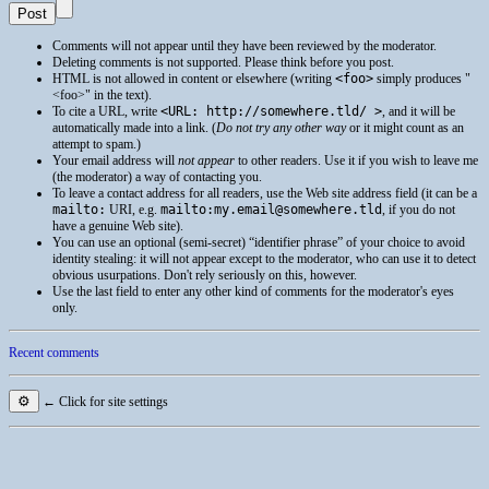
Comments will not appear until they have been reviewed by the moderator.
Deleting comments is not supported. Please think before you post.
HTML
is not allowed in content or elsewhere (writing
<foo>
simply produces
<foo>
in the text).
To cite a
URL
, write
<URL: http://somewhere.tld/ >
, and it will be
automatically made into a link. (
Do not try any other way
or it might count as an
attempt to spam.)
Your email address will
not appear
to other readers. Use it if you wish to leave me
(the moderator) a way of contacting you.
To leave a contact address for all readers, use the Web site address field (it can be a
mailto:
URI
, e.g.
mailto:my.email@somewhere.tld
, if you do not
have a genuine Web site).
You can use an optional (semi-secret) “identifier phrase” of your choice to avoid
identity stealing: it will not appear except to the moderator, who can use it to detect
obvious usurpations. Don't rely seriously on this, however.
Use the last field to enter any other kind of comments for the moderator's eyes
only.
Recent comments
⚙
← Click for site settings