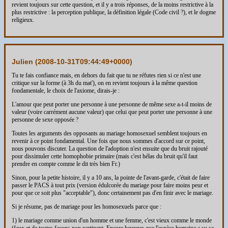
revient toujours sur cette question, et il y a trois réponses, de la moins restrictive à la
plus restrictive : la perception publique, la définition légale (Code civil ?), et le dogme
religieux.
Julien (
2008-10-31T09:44:49+0000
)
Tu te fais confiance mais, en dehors du fait que tu ne réfutes rien si ce n'est une
critique sur la forme (à 3h du mat'), on en revient toujours à la même question
fondamentale, le choix de l'axiome, dirais-je :
L'amour que peut porter une personne à une personne de même sexe a-t-il moins de
valeur (voire carrément aucune valeur) que celui que peut porter une personne à une
personne de sexe opposée ?
Toutes les arguments des opposants au mariage homosexuel semblent toujours en
revenir à ce point fondamental. Une fois que nous sommes d'accord sur ce point,
nous pouvons discuter. La question de l'adoption n'est ensuite que du bruit rajouté
pour dissimuler cette homophobie primaire (mais c'est hélas du bruit qu'il faut
prendre en compte comme le dit très bien Fr.)
Sinon, pour la petite histoire, il y a 10 ans, la pointe de l'avant-garde, c'était de faire
passer le PACS à tout prix (version édulcorée du mariage pour faire moins peur et
pour que ce soit plus "acceptable"), donc certainement pas d'en finir avec le mariage.
Si je résume, pas de mariage pour les homosexuels parce que :
1) le mariage comme union d'un homme et une femme, c'est vieux comme le monde
(faux et de toutes façons non pertinent. Encore heureux que l'espèce humaine a su se