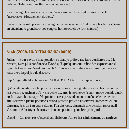
défaire d'habitudes "vieilles comme le monde")
2) le mariage homosexuel rendrait l'adoption par des couples homosexuels
"acceptable" (doublement douteux)
3) dans un monde parfait, le mariage ne serait réservé qu'à des couples fertiles (mais
en attendant le grand soir, les couples homosexuels se font entuber)
Nick (
2008-10-31T03:03:02+0000
)
Julien -> Pour savoir si ma position se tient je préfère me faire confiance ou, à la
rigueur, faire plus confiance à David qu'à quelqu'un qui utilise des expressions du
type "fait sens" ou "n'est pas réalité". Pour vous je préfère vous renvoyer vers ce
texte avec lequel je suis d'accord :
http://rogerfelts.blog.lemonde.fr/2006/03/08/2006_03_philippe_muray/
Qu'un advantiste sociétal parle de ce que sera le mariage dans les siècles à venir me
fait bien rire, sachant qu'il y a à peine dix ans, la pointe de l'avant -garde voulait plutôt
en finir avec le mariage. Ma position n'est pas seulement honnête, elle me permet
aussi de rire à pleins poumons quand j'entend parler d'un divorce homosexuel (en
Espagne, je crois) au cours duquel l'un des deux demande une pension parce qu'il
s'est occupé du foyer. Je trouve donc ma position géniale et je la garde.
David -> On n'est pas d'accord sur l'idée que l'on se fait généralement du mariage.