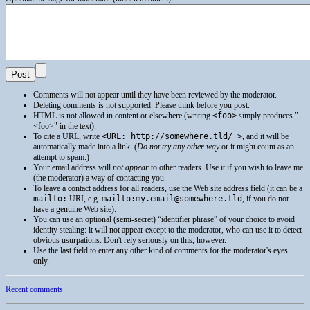
Comments will not appear until they have been reviewed by the moderator.
Deleting comments is not supported. Please think before you post.
HTML
is not allowed in content or elsewhere (writing
<foo>
simply produces
<foo>
in the text).
To cite a
URL
, write
<URL: http://somewhere.tld/ >
, and it will be
automatically made into a link. (
Do not try any other way
or it might count as an
attempt to spam.)
Your email address will
not appear
to other readers. Use it if you wish to leave me
(the moderator) a way of contacting you.
To leave a contact address for all readers, use the Web site address field (it can be a
mailto:
URI
, e.g.
mailto:my.email@somewhere.tld
, if you do not
have a genuine Web site).
You can use an optional (semi-secret) “identifier phrase” of your choice to avoid
identity stealing: it will not appear except to the moderator, who can use it to detect
obvious usurpations. Don't rely seriously on this, however.
Use the last field to enter any other kind of comments for the moderator's eyes
only.
Recent comments