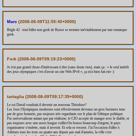
Marc
(
2008-08-09T11:55:40+0000
)
Règle 42 : tout billet non geek de Ruxor se termine inévitablement par une remarque
geek.
Fork (
2008-08-09T09:19:23+0000
)
Je n'ai pas grand chose d'intéressant à dire (sans doute rien), mais ça : « le seul intérêt
des jeux olympiques c'est d'avoir un site Web IPv6 », ça m'a bien fait rire :)
tartaglia (
2008-08-09T09:17:39+0000
)
Le roi David voudrait-il devenir un nouveau Théodose?
Les Jeux Olympiques modernes sont effectivement devenus un gros business tenu
par de gros bonnets, pas toujours très regardants sur le plan de l'éthique politique.
Par universalisme autant que par réalisme, le CIO accepte de manger avec le diable, et
pas toujours avec une assez longue cuiller.On brasse beaucoup d'argent, le pays
organisateur s'endette, mais il investit. Et cela se ressent. J'ai l'occasion d'aller à
Athènes tous les trois ou quatre ans depuis pas mal d'années, la ville s'est