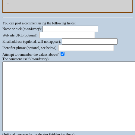
…
You can post a comment using the following fields:
Name or nick (
mandatory
):
Web site URL (optional):
Email address (optional, will not appear):
Identifier phrase (optional, see below):
Attempt to remember the values above?
The comment itself (
mandatory
):
Optional message for moderator (hidden to others):