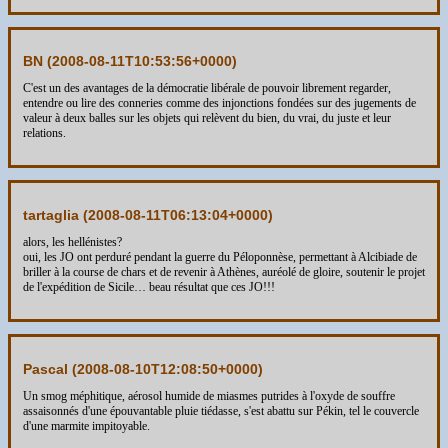
BN (
2008-08-11T10:53:56+0000
)
C'est un des avantages de la démocratie libérale de pouvoir librement regarder,
entendre ou lire des conneries comme des injonctions fondées sur des jugements de
valeur à deux balles sur les objets qui relèvent du bien, du vrai, du juste et leur
relations.
tartaglia (
2008-08-11T06:13:04+0000
)
alors, les hellénistes?
oui, les JO ont perduré pendant la guerre du Péloponnèse, permettant à Alcibiade de
briller à la course de chars et de revenir à Athènes, auréolé de gloire, soutenir le projet
de l'expédition de Sicile… beau résultat que ces JO!!!
Pascal (
2008-08-10T12:08:50+0000
)
Un smog méphitique, aérosol humide de miasmes putrides à l'oxyde de souffre
assaisonnés d'une épouvantable pluie tiédasse, s'est abattu sur Pékin, tel le couvercle
d'une marmite impitoyable.