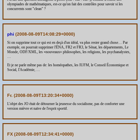
olympiades de mathématiques, est-ce qu'on fait des contrôles pour savoir si les
concurrents sont "clean" ?
phi
(
2008-08-09T14:08:29+0000
)
Si on supprime tout ce qui est en deçà d'un idéal, va plus rester grand chose… Par
exemple, on pourrait supprimer l'ÉNA, FR2 et FR3, le Sénat, les départements, Le
Monde, ODF/XML, les «nouveaux» philosophes, les religions, les psychanalystes,
…
Et je ne parle même pas de: les homéopathes, les IUFM, le Conseil Économique et
Social, l'Académie, …
Fr. (
2008-08-09T13:20:34+0000
)
L'objet des JO était de détourner la jeunesse du socialisme, pas de conforter une
version mièvre et naïve de l'esprit sportif.
FX (
2008-08-09T12:34:41+0000
)