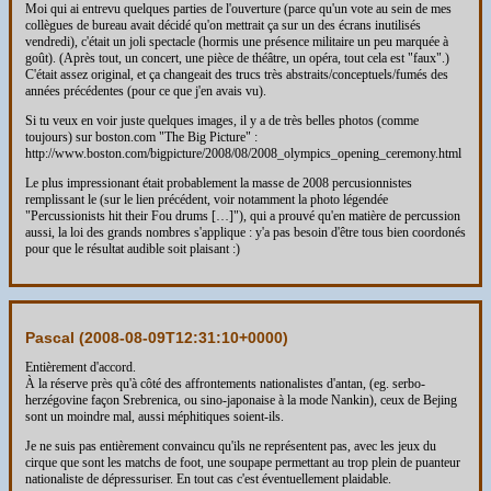
Moi qui ai entrevu quelques parties de l'ouverture (parce qu'un vote au sein de mes
collègues de bureau avait décidé qu'on mettrait ça sur un des écrans inutilisés
vendredi), c'était un joli spectacle (hormis une présence militaire un peu marquée à
goût). (Après tout, un concert, une pièce de théâtre, un opéra, tout cela est "faux".)
C'était assez original, et ça changeait des trucs très abstraits/conceptuels/fumés des
années précédentes (pour ce que j'en avais vu).
Si tu veux en voir juste quelques images, il y a de très belles photos (comme
toujours) sur boston.com "The Big Picture" :
http://www.boston.com/bigpicture/2008/08/2008_olympics_opening_ceremony.html
Le plus impressionant était probablement la masse de 2008 percusionnistes
remplissant le (sur le lien précédent, voir notamment la photo légendée
"Percussionists hit their Fou drums […]"), qui a prouvé qu'en matière de percussion
aussi, la loi des grands nombres s'applique : y'a pas besoin d'être tous bien coordonés
pour que le résultat audible soit plaisant :)
Pascal (
2008-08-09T12:31:10+0000
)
Entièrement d'accord.
À la réserve près qu'à côté des affrontements nationalistes d'antan, (eg. serbo-
herzégovine façon Srebrenica, ou sino-japonaise à la mode Nankin), ceux de Bejing
sont un moindre mal, aussi méphitiques soient-ils.
Je ne suis pas entièrement convaincu qu'ils ne représentent pas, avec les jeux du
cirque que sont les matchs de foot, une soupape permettant au trop plein de puanteur
nationaliste de dépressuriser. En tout cas c'est éventuellement plaidable.