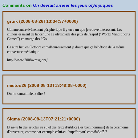
Comments on
On devrait arrêter les jeux olympiques
gruik (
2008-08-26T13:34:37+0000
)
Comme autre événement périphérique il y en a un que je trouve intéressant. Les
chinois essaient de lancer une 1e olympiade des jeux de l'esprit ("World Mind Sports
Games") en marge des JOs.
Ca aura lieu en Octobre et malheureusement je doute que ça bénéficie de la même
couverture médiatique.
http://www.2008wmsg.org/
mistou26 (
2008-08-13T13:49:08+0000
)
On ne saurait mieux dire !
Sigma (
2008-08-13T07:21:21+0000
)
Et as-tu lu des articles au sujet des feux d'artifice (les bien nommés) de la cérémonie
d'ouverture, comme par exemple celui-ci : http://tinyurl.com/6a8qf5 ?