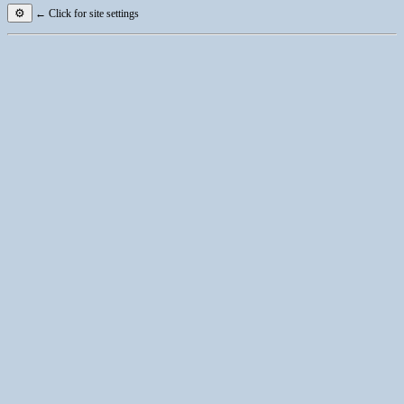
⚙
← Click for site settings