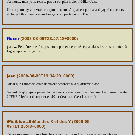
J'ai honte, mais je ne résiste pas au sot plaisir d'en frétiller d'aise.
Du coup on n'y voit vraiment goutte, et une Anglaise a par hasard gagné une course
de bicyclette ce matin et un Français remporté un tir à l'arc.
Ruxor
(
2008-08-09T23:27:18+0000
)
jean → Peut-être que c'est justement parce que je n'étais pas dans les trois premiers à
l'agreg que je dis ça. :-)
jean (
2008-08-09T19:34:29+0000
)
"ainsi que l'absence totale de valeur accordée à la quatrième place"
Venant de qlqn qui a passé des concours, cette remarque m'étonne. Le premier recalé
à l'ENS à le droit de rejouer en 5/2 et c'est tout. C'est le sport :)
iPidiblue athlète des X et des Y (
2008-08-
09T14:25:48+0000
)
J'avais une question intelligente à poser (oui ! oui ! oui !), comme il existe des