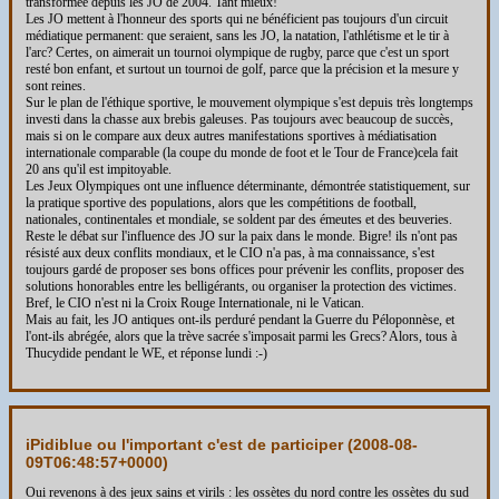
transformée depuis les JO de 2004. Tant mieux!
Les JO mettent à l'honneur des sports qui ne bénéficient pas toujours d'un circuit
médiatique permanent: que seraient, sans les JO, la natation, l'athlétisme et le tir à
l'arc? Certes, on aimerait un tournoi olympique de rugby, parce que c'est un sport
resté bon enfant, et surtout un tournoi de golf, parce que la précision et la mesure y
sont reines.
Sur le plan de l'éthique sportive, le mouvement olympique s'est depuis très longtemps
investi dans la chasse aux brebis galeuses. Pas toujours avec beaucoup de succès,
mais si on le compare aux deux autres manifestations sportives à médiatisation
internationale comparable (la coupe du monde de foot et le Tour de France)cela fait
20 ans qu'il est impitoyable.
Les Jeux Olympiques ont une influence déterminante, démontrée statistiquement, sur
la pratique sportive des populations, alors que les compétitions de football,
nationales, continentales et mondiale, se soldent par des émeutes et des beuveries.
Reste le débat sur l'influence des JO sur la paix dans le monde. Bigre! ils n'ont pas
résisté aux deux conflits mondiaux, et le CIO n'a pas, à ma connaissance, s'est
toujours gardé de proposer ses bons offices pour prévenir les conflits, proposer des
solutions honorables entre les belligérants, ou organiser la protection des victimes.
Bref, le CIO n'est ni la Croix Rouge Internationale, ni le Vatican.
Mais au fait, les JO antiques ont-ils perduré pendant la Guerre du Péloponnèse, et
l'ont-ils abrégée, alors que la trève sacrée s'imposait parmi les Grecs? Alors, tous à
Thucydide pendant le WE, et réponse lundi :-)
iPidiblue ou l'important c'est de participer (
2008-08-
09T06:48:57+0000
)
Oui revenons à des jeux sains et virils : les ossètes du nord contre les ossètes du sud