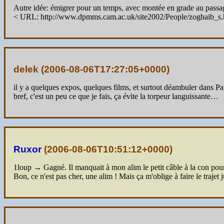
Autre idée: émigrer pour un temps, avec montée en grade au pas
< URL: http://www.dpmms.cam.ac.uk/site2002/People/zoghaib_s.
delek (
2006-08-06T17:27:05+0000
)
il y a quelques expos, quelques films, et surtout déambuler dans Par
bref, c'est un peu ce que je fais, ça évite la torpeur languissante…
Ruxor
(
2006-08-06T10:51:12+0000
)
1loup → Gagné. Il manquait à mon alim le petit câble à la con pour a
Bon, ce n'est pas cher, une alim ! Mais ça m'oblige à faire le trajet 