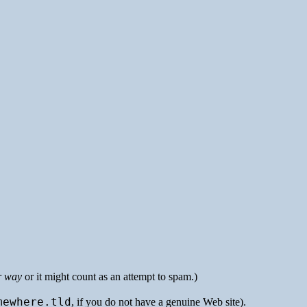
r way
or it might count as an attempt to spam.)
mewhere.tld
, if you do not have a genuine Web site).