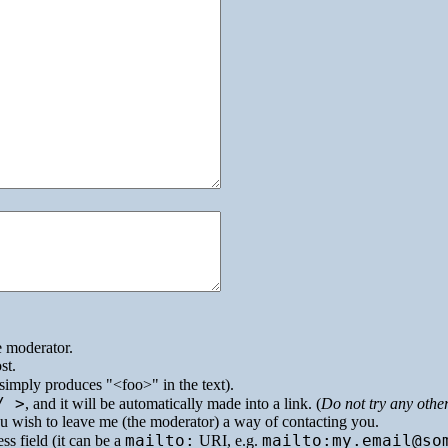
e moderator.
st.
simply produces
<foo>
in the text).
/ >
, and it will be automatically made into a link. (
Do not try any othe
you wish to leave me (the moderator) a way of contacting you.
mailto:
mailto:my.email@so
ss field (it can be a
URI
, e.g.