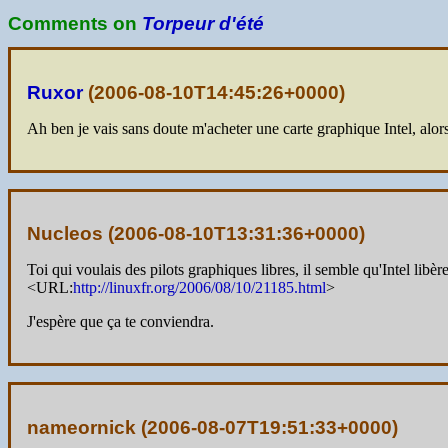
Comments on
Torpeur d'été
Ruxor
(
2006-08-10T14:45:26+0000
)
Ah ben je vais sans doute m'acheter une carte graphique Intel, alor
Nucleos (
2006-08-10T13:31:36+0000
)
Toi qui voulais des pilots graphiques libres, il semble qu'Intel libère
<URL:
http://linuxfr.org/2006/08/10/21185.html
>
J'espère que ça te conviendra.
nameornick (
2006-08-07T19:51:33+0000
)