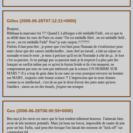
Gilles (
2006-06-28T07:12:21+0000
)
Bonjour,
Rhhhaaa la mauvaise foi !!!! Quand L.Lafforgue a été médaillé Field , est-ce que tu
as défilé dans les rues de Paris en criant "On est médaille filed , on est médaille field ,
on est , on est médaille Field" Non? je suis surpris.!!!???!!!
Parfois il faut peut-être , je pense que c'est bien pour l'humain de s'extérioriser pour
autre chose que des causes intellectuelles , mon chef au travail , a fait un séjour en
normalie et tout le reste , je tiens à préciser qu'il est de Normalie à côté de ça , le foot
c'est sa passion .Je ne partage pas sa passion mais je la respecte.La plus part des
français ne savEnt même pas ce qu'est la fusion froide et ils s'en moquent, ne
comprennent pas tous ne sont pas intéressés par la science.UN HOMME SUR
MARS !! Il y a trop de gens dans la rue sans un sous pourquoi envoyer un homme
sur MARS , toujours cette foutue science ?! L'impression que tu nous donnes
comme tu es intellectuel , c'est de ne pas le droit d'avoir des joies autre qu'avec
l'intellect , sinon on est des beaufs, j'espere me tromper.
Geo (
2006-06-28T06:00:59+0000
)
Ben moi je les envie ces mecs que le foot rendent tellement heureux. J'aimerais bien
avoir de tels instincts primitifs. Mais j'ai beau me forcer, impossible de sauter de joie
pour un but. Enfin, sauf peut-être lorsque l'on faisait des tournois de "kick-off" sur
commodore 64.