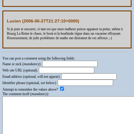
Lucien (
2006-06-27T21:27:10+0000
)
Si je puis te rassurer, si tant est que mon malheur puisse appaiser ta peine, même à
Bourg La Reine le chaos, le bruit et la beafitude règne dans un vacarme effrayant.
Heureusement, de jolis problèmes de maths me distraient de ces affreux ;-)
You can post a comment using the following fields:
Name or nick (
mandatory
):
Web site URL (optional):
Email address (optional, will not appear):
Identifier phrase (optional, see below):
Attempt to remember the values above?
The comment itself (
mandatory
):