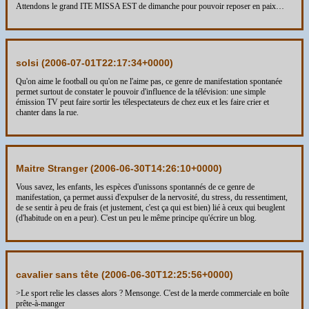
Attendons le grand ITE MISSA EST de dimanche pour pouvoir reposer en paix…
solsi (
2006-07-01T22:17:34+0000
)
Qu'on aime le football ou qu'on ne l'aime pas, ce genre de manifestation spontanée
permet surtout de constater le pouvoir d'influence de la télévision: une simple
émission TV peut faire sortir les télespectateurs de chez eux et les faire crier et
chanter dans la rue.
Maitre Stranger (
2006-06-30T14:26:10+0000
)
Vous savez, les enfants, les espèces d'unissons spontannés de ce genre de
manifestation, ça permet aussi d'expulser de la nervosité, du stress, du ressentiment,
de se sentir à peu de frais (et justement, c'est ça qui est bien) lié à ceux qui beuglent
(d'habitude on en a peur). C'est un peu le même principe qu'écrire un blog.
cavalier sans tête (
2006-06-30T12:25:56+0000
)
>Le sport relie les classes alors ? Mensonge. C'est de la merde commerciale en boîte
prête-à-manger