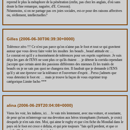
reprend le plus la métaphore de la pénétration (enfin, pas chez les anglais, d'où sans
doute la fine remarque, naguère, d'E. Cresson).
Néanmoins, si on ne partage pas ces joies sociales, est-ce pour des raisons affectives
ou, réellement, intellectuelles?
Gilles (
2006-06-30T06:39:30+0000
)
Tolérence zéro !!! Ce n'est pas parce qu'on n'aime pas le foot et tout se qui gravitent
autour que vous devez faire voler les insultes :les beaufs , beauf attitude etc …
Le constat est qu'il y a énormément de tolérences pour ses esprits supérieurs .Je suis
déçu les gars de l'ENS ne sont plus ce qu'ils étaient … je déteste la corrida cependant
j'accepte que certain aient des passions différentes des miennes.Et les traités de
beaufs ou je ne sais pas quoi ne changera rien. Il faudrait que je demande à l'ENS
qu'il y ait une épreuve sur la tolérance et l'ouverture d'esprit…Perso j'admets que
vous detestiez le foot etc … mais je trouve la façon de vous exprimer trop
catégorique.Limite facho ***
alina (
2006-06-29T20:04:08+0000
)
Viens les voir, les italiens, ici… Je vais très lentement, avec ma voiture, et souriante,
de peur qu'on m'interroge sur ma devotion aux héros triomphants (fortunés, je crois)
desquels je n'en sais rien. Moi, qui aime le rugby et que s'en fiche du Mondial dans le
pays où le foot est croce e delizia, et qui prie toujours "fais qu'il perdent, et que ce