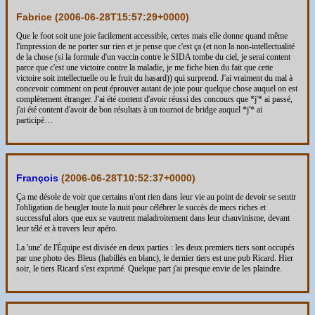
Fabrice (
2006-06-28T15:57:29+0000
)
Que le foot soit une joie facilement accessible, certes mais elle donne quand même
l'impression de ne porter sur rien et je pense que c'est ça (et non la non-intellectualité
de la chose (si la formule d'un vaccin contre le SIDA tombe du ciel, je serai content
parce que c'est une victoire contre la maladie, je me fiche bien du fait que cette
victoire soit intellectuelle ou le fruit du hasard)) qui surprend. J'ai vraiment du mal à
concevoir comment on peut éprouver autant de joie pour quelque chose auquel on est
complètement étranger. J'ai été content d'avoir réussi des concours que *j'* ai passé,
j'ai été content d'avoir de bon résultats à un tournoi de bridge auquel *j'* ai
participé…
François
(
2006-06-28T10:52:37+0000
)
Ça me désole de voir que certains n'ont rien dans leur vie au point de devoir se sentir
l'obligation de beugler toute la nuit pour célébrer le succès de mecs riches et
successful alors que eux se vautrent maladroitement dans leur chauvinisme, devant
leur télé et à travers leur apéro.
La 'une' de l'Équipe est divisée en deux parties : les deux premiers tiers sont occupés
par une photo des Bleus (habillés en blanc), le dernier tiers est une pub Ricard. Hier
soir, le tiers Ricard s'est exprimé. Quelque part j'ai presque envie de les plaindre.