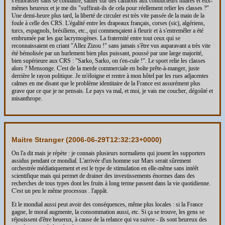
s'embrasser sans se connaître, sauter sur des camions aux conducteurs hilares et eux-
mêmes heureux et je me dis "suffirait-ils de cela pour réellement relier les classes ?"
Une demi-heure plus tard, la liberté de circuler est très vite passée de la main de la
foule à celle des CRS. L'égalité entre les drapeaux français, corses (sic), algériens,
turcs, espagnols, brésiliens, etc., qui commençaient à fleurir et à s'entremêler a été
embrumée par les gaz lacrymogènes. La fraternité entre tout ceux qui se
reconnaissaient en criant "Allez Zizou !" sans jamais s'être vus auparavant a très vite
été bémolisée par un hurlement bien plus puissant, poussé par une large majorité,
bien supérieure aux CRS : "Sarko, Sarko, on t'en-cule !". Le sport relie les classes
alors ? Mensonge. C'est de la merde commerciale en boîte prête-à-manger, juste
derrière le rayon politique. Je m'éloigne et rentre à mon hôtel par les rues adjacentes
calmes en me disant que le problème identitaire de la France est assurément plus
grave que ce que je ne pensais. Le pays va mal, et moi, je vais me coucher, dégoûté et
misanthrope.
Maitre Stranger (
2006-06-29T12:32:23+0000
)
On l'a dit mais je répète : je connais plusieurs normaliens qui jouent les supporters
assidus pendant ce mondial. L'arrivée d'un homme sur Mars serait sûrement
orchestrée médiatiquement et est le type de stimulation en elle-même sans intéêt
scientifique mais qui permet de drainer des investissements énormes dans des
recherches de tous types dont les fruits à long terme passent dans la vie quotidienne.
C'est un peu le même processus . l'appât.
Et le mondial aussi peut avoir des conséquences, même plus locales : si la France
gagne, le moral augmente, la consommation aussi, etc. Si ça se trouve, les gens se
réjouissent d'être heuerux, à cause de la relance qui va suivre - ils sont heureux des