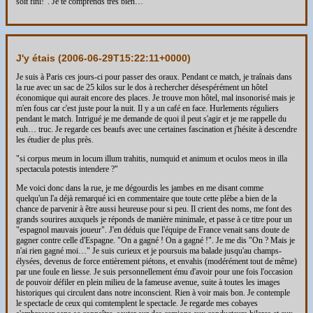
soit fini!". Je te comprends très bien…
J'y étais (
2006-06-29T15:22:11+0000
)
Je suis à Paris ces jours-ci pour passer des oraux. Pendant ce match, je traînais dans
la rue avec un sac de 25 kilos sur le dos à rechercher désespérément un hôtel
économique qui aurait encore des places. Je trouve mon hôtel, mal insonorisé mais je
m'en fous car c'est juste pour la nuit. Il y a un café en face. Hurlements réguliers
pendant le match. Intrigué je me demande de quoi il peut s'agir et je me rappelle du
euh… truc. Je regarde ces beaufs avec une certaines fascination et j'hésite à descendre
les étudier de plus près.
"si corpus meum in locum illum trahitis, numquid et animum et oculos meos in illa
spectacula potestis intendere ?"
Me voici donc dans la rue, je me dégourdis les jambes en me disant comme
quelqu'un l'a déjà remarqué ici en commentaire que toute cette plèbe a bien de la
chance de parvenir à être aussi heureuse pour si peu. Il crient des noms, me font des
grands sourires auxquels je réponds de manière minimale, et passe à ce titre pour un
"espagnol mauvais joueur". J'en déduis que l'équipe de France venait sans doute de
gagner contre celle d'Espagne. "On a gagné ! On a gagné !". Je me dis "On ? Mais je
n'ai rien gagné moi…" Je suis curieux et je poursuis ma balade jusqu'au champs-
élysées, devenus de force entièrement piétons, et envahis (modérément tout de même)
par une foule en liesse. Je suis personnellement ému d'avoir pour une fois l'occasion
de pouvoir défiler en plein milieu de la fameuse avenue, suite à toutes les images
historiques qui circulent dans notre inconscient. Rien à voir mais bon. Je contemple
le spectacle de ceux qui comtemplent le spectacle. Je regarde mes cobayes