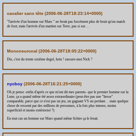
cavalier sans tête (
2006-06-28T18:23:14+0000
)
"l'arrivée d'un homme sur Mars " ne ferait pas forcément plus de bruit qu'un match
de foot; mais l'arrivée d'un martien sur Terre, pas si sur…
Mononeuronal (
2006-06-28T18:05:22+0000
)
Dis, c'est du trente sixième degré, hein ! rassure-moi Nick ?
nycboy
(
2006-06-28T16:21:25+0000
)
Oh je pense -enfin d'après ce que m'ont dit mes parents- que le premier homme sur la
Lune, ça a quand même été assez extraordinaire (peut-être pas une "liesse"
comparable, parce que ce n'est pas un jeu, un gagnant VS un perdant… mais quelque
chose de ressenti par des millions de personnes, à la fois plus intense, moins
superficiel et moins extériorisé ?)
En tout cas un homme sur Mars quand même fichtre ça le ferait.