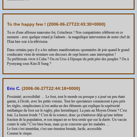
To the happy few ! (
2006-06-27T23:43:30+0000
)
Tu es d'une affreuse mauvaise foi, Grincheux ! Nos compatriotes célèbrent en ce
moment - avec quelque retard je l'admets - la magnifique intervention de notre chef de
l'Etat hier soir à la télévision.
Dans certains pays il y a les mêmes manifestations spontanées de joie quand le grand
conducator vient de terminer son discours de sept heures sans interruption !
Tu préfèrerais vivre à Cuba ? Ou en Urss à l'époque du petit père des peuples ? Ou à
Pyonyang sous Kim II Sung ?
Eric C.
(
2006-06-27T22:44:18+0000
)
Proximité, accessibilité … Le foot, tout le monde ou presque y a joué un peu étant
gamin, à l'école, avec les petits voisins. Tout les spectateurs connaissent à peu près
les règles, simplissimes (c'est amha un des éléments qui explique la supériorité
médiatique du foot sur le rugby, plus hermétique). La paix au Moyen-Orient ? C'est
loin. La fusion froide ? C'est de la science, donc ça n'intéresse déjà qu'une infime
fraction de la population, et son impact ne se fera sentir que sur la durée. Un vaccin
contre le sida ? C'est bien beau, mais ça ne concerne que les malades …
Le foot c'est immédiat, c'est une émotion brutale, facile, accessible.
Comme le cirque.