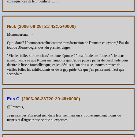
conséquences de leur bonheur…….
Nick (
2006-06-28T21:42:55+0000
)
Mononeuronal ->
Quoi donc? L'homoparentalité comme transformation de l'humain en cyborg? Pas du
tout du 36eme degré, c'est du premier degré.
"Vieilles folles sur des chars" est une réponse à "beaufitude des footeux". Je tiens
absolument a ce que Ruxor ou n'importe qui d'autre puisse parler de beaufitude pour
décrire la liesse footballistique, et j'en déduis qu'on doit aussi pouvoir traiter de
vieilles folles les exhibitionnistes de la gay pride. Ce que j'en pense moi, n'est que
secondaire.
Eric C.
(
2006-06-28T20:20:49+0000
)
@François,
Je ne sais pas s'ils n'ont rien dans leur vie, mais on y trouve sûrement moins de
mépris et d'aigreur que ce que tu exprimes …