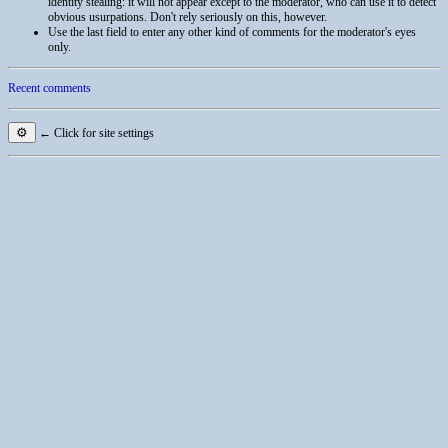
identity stealing: it will not appear except to the moderator, who can use it to detect
obvious usurpations. Don't rely seriously on this, however.
Use the last field to enter any other kind of comments for the moderator's eyes
only.
Recent comments
⚙
← Click for site settings