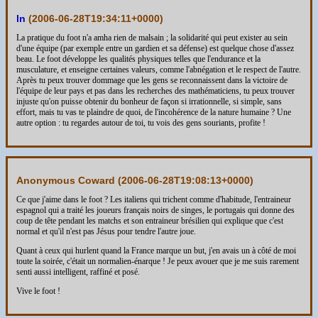
ln
(
2006-06-28T19:34:11+0000
)
La pratique du foot n'a amha rien de malsain ; la solidarité qui peut exister au sein
d'une équipe (par exemple entre un gardien et sa défense) est quelque chose d'assez
beau. Le foot développe les qualités physiques telles que l'endurance et la
musculature, et enseigne certaines valeurs, comme l'abnégation et le respect de l'autre.
Après tu peux trouver dommage que les gens se reconnaissent dans la victoire de
l'équipe de leur pays et pas dans les recherches des mathématiciens, tu peux trouver
injuste qu'on puisse obtenir du bonheur de façon si irrationnelle, si simple, sans
effort, mais tu vas te plaindre de quoi, de l'incohérence de la nature humaine ? Une
autre option : tu regardes autour de toi, tu vois des gens souriants, profite !
Anonymous Coward (
2006-06-28T19:08:13+0000
)
Ce que j'aime dans le foot ? Les italiens qui trichent comme d'habitude, l'entraineur
espagnol qui a traité les joueurs français noirs de singes, le portugais qui donne des
coup de tête pendant les matchs et son entraineur brésilien qui explique que c'est
normal et qu'il n'est pas Jésus pour tendre l'autre joue.
Quant à ceux qui hurlent quand la France marque un but, j'en avais un à côté de moi
toute la soirée, c'était un normalien-énarque ! Je peux avouer que je me suis rarement
senti aussi intelligent, raffiné et posé.
Vive le foot !