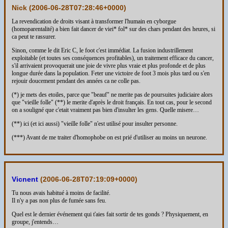
Nick (
2006-06-28T07:28:46+0000
)
La revendication de droits visant à transformer l'humain en cyborgue
(homoparentalité) a bien fait dancer de viei* fol* sur des chars pendant des heures, si
ca peut te rassurer.
Sinon, comme le dit Eric C, le foot c'est immédiat. La fusion industrillement
exploitable (et toutes ses conséquences profitables), un traitement efficace du cancer,
s'il arrivaient provoquerait une joie de vivre plus vraie et plus profonde et de plus
longue durée dans la population. Feter une victoire de foot 3 mois plus tard ou s'en
rejouir doucement pendant des années ca ne colle pas.
(*) je mets des etoiles, parce que "beauf" ne merite pas de poursuites judiciaire alors
que "vieille folle" (**) le merite d'après le droit français. En tout cas, pour le second
on a souligné que c'etait vraiment pas bien d'insulter les gens. Quelle misere…
(**) ici (et ici aussi) "vieille folle" n'est utilisé pour insulter personne.
(***) Avant de me traiter d'homophobe on est prié d'utiliser au moins un neurone.
Vicnent
(
2006-06-28T07:19:09+0000
)
Tu nous avais habitué à moins de facilité.
Il n'y a pas non plus de fumée sans feu.
Quel est le dernier événement qui t'aies fait sortir de tes gonds ? Physiquement, en
groupe, j'entends…