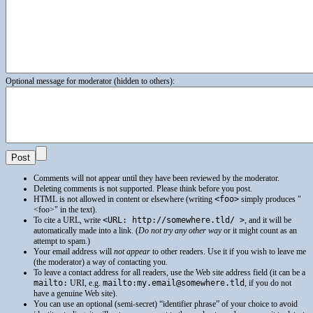
Optional message for moderator (hidden to others):
Comments will not appear until they have been reviewed by the moderator.
Deleting comments is not supported. Please think before you post.
HTML
is not allowed in content or elsewhere (writing
<foo>
simply produces
<foo>
in the text).
To cite a
URL
, write
<URL: http://somewhere.tld/ >
, and it will be
automatically made into a link. (
Do not try any other way
or it might count as an
attempt to spam.)
Your email address will
not appear
to other readers. Use it if you wish to leave me
(the moderator) a way of contacting you.
To leave a contact address for all readers, use the Web site address field (it can be a
mailto:
URI
, e.g.
mailto:my.email@somewhere.tld
, if you do not
have a genuine Web site).
You can use an optional (semi-secret) “identifier phrase” of your choice to avoid