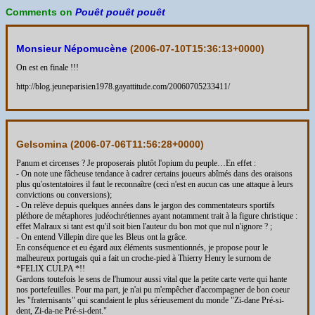
Comments on
Pouêt pouêt pouêt
Monsieur Népomucène
(
2006-07-10T15:36:13+0000
)
On est en finale !!!
http://blog.jeuneparisien1978.gayattitude.com/20060705233411/
Gelsomina (
2006-07-06T11:56:28+0000
)
Panum et circenses ? Je proposerais plutôt l'opium du peuple…En effet :
- On note une fâcheuse tendance à cadrer certains joueurs abîmés dans des oraisons
plus qu'ostentatoires il faut le reconnaître (ceci n'est en aucun cas une attaque à leurs
convictions ou conversions);
- On relève depuis quelques années dans le jargon des commentateurs sportifs
pléthore de métaphores judéochrétiennes ayant notamment trait à la figure christique :
effet Malraux si tant est qu'il soit bien l'auteur du bon mot que nul n'ignore ? ;
- On entend Villepin dire que les Bleus ont la grâce.
En conséquence et eu égard aux éléments susmentionnés, je propose pour le
malheureux portugais qui a fait un croche-pied à Thierry Henry le surnom de
*FELIX CULPA *!!
Gardons toutefois le sens de l'humour aussi vital que la petite carte verte qui hante
nos portefeuilles. Pour ma part, je n'ai pu m'empêcher d'accompagner de bon coeur
les "fraternisants" qui scandaient le plus sérieusement du monde "Zi-dane Pré-si-
dent, Zi-da-ne Pré-si-dent."