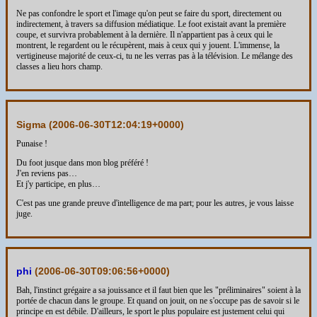
Ne pas confondre le sport et l'image qu'on peut se faire du sport, directement ou
indirectement, à travers sa diffusion médiatique. Le foot existait avant la première
coupe, et survivra probablement à la dernière. Il n'appartient pas à ceux qui le
montrent, le regardent ou le récupèrent, mais à ceux qui y jouent. L'immense, la
vertigineuse majorité de ceux-ci, tu ne les verras pas à la télévision. Le mélange des
classes a lieu hors champ.
Sigma (
2006-06-30T12:04:19+0000
)
Punaise !
Du foot jusque dans mon blog préféré !
J'en reviens pas…
Et j'y participe, en plus…
C'est pas une grande preuve d'intelligence de ma part; pour les autres, je vous laisse
juge.
phi
(
2006-06-30T09:06:56+0000
)
Bah, l'instinct grégaire a sa jouissance et il faut bien que les "préliminaires" soient à la
portée de chacun dans le groupe. Et quand on jouit, on ne s'occupe pas de savoir si le
principe en est débile. D'ailleurs, le sport le plus populaire est justement celui qui