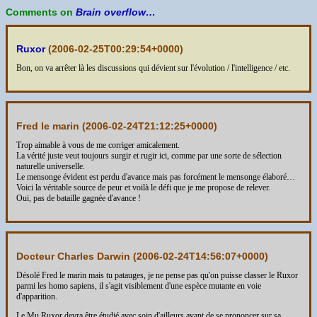
Comments on
Brain overflow…
Ruxor
(
2006-02-25T00:29:54+0000
)
Bon, on va arrêter là les discussions qui dévient sur l'évolution / l'intelligence / etc.
Fred le marin (
2006-02-24T21:12:25+0000
)
Trop aimable à vous de me corriger amicalement.
La vérité juste veut toujours surgir et rugir ici, comme par une sorte de sélection
naturelle universelle.
Le mensonge évident est perdu d'avance mais pas forcément le mensonge élaboré…
Voici la véritable source de peur et voilà le défi que je me propose de relever.
Oui, pas de bataille gagnée d'avance !
Docteur Charles Darwin (
2006-02-24T14:56:07+0000
)
Désolé Fred le marin mais tu patauges, je ne pense pas qu'on puisse classer le Ruxor
parmi les homo sapiens, il s'agit visiblement d'une espèce mutante en voie
d'apparition.
Le Mu Ruxor devra être étudié avec soin d'ailleurs avant de se prononcer sur sa