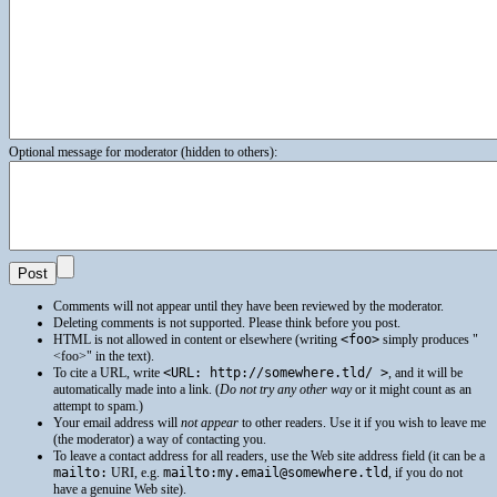
Optional message for moderator (hidden to others):
Comments will not appear until they have been reviewed by the moderator.
Deleting comments is not supported. Please think before you post.
HTML
is not allowed in content or elsewhere (writing
<foo>
simply produces
<foo>
in the text).
To cite a
URL
, write
<URL: http://somewhere.tld/ >
, and it will be
automatically made into a link. (
Do not try any other way
or it might count as an
attempt to spam.)
Your email address will
not appear
to other readers. Use it if you wish to leave me
(the moderator) a way of contacting you.
To leave a contact address for all readers, use the Web site address field (it can be a
mailto:
URI
, e.g.
mailto:my.email@somewhere.tld
, if you do not
have a genuine Web site).