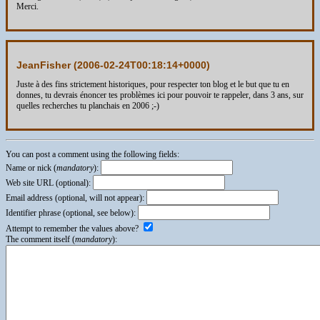
Merci.
JeanFisher (
2006-02-24T00:18:14+0000
)
Juste à des fins strictement historiques, pour respecter ton blog et le but que tu en
donnes, tu devrais énoncer tes problèmes ici pour pouvoir te rappeler, dans 3 ans, sur
quelles recherches tu planchais en 2006 ;-)
You can post a comment using the following fields:
Name or nick (
mandatory
):
Web site URL (optional):
Email address (optional, will not appear):
Identifier phrase (optional, see below):
Attempt to remember the values above?
The comment itself (
mandatory
):