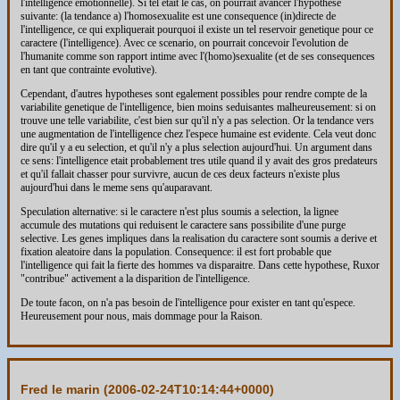
l'intelligence emotionnelle). Si tel etait le cas, on pourrait avancer l'hypothese
suivante: (la tendance a) l'homosexualite est une consequence (in)directe de
l'intelligence, ce qui expliquerait pourquoi il existe un tel reservoir genetique pour ce
caractere (l'intelligence). Avec ce scenario, on pourrait concevoir l'evolution de
l'humanite comme son rapport intime avec l'(homo)sexualite (et de ses consequences
en tant que contrainte evolutive).
Cependant, d'autres hypotheses sont egalement possibles pour rendre compte de la
variabilite genetique de l'intelligence, bien moins seduisantes malheureusement: si on
trouve une telle variabilite, c'est bien sur qu'il n'y a pas selection. Or la tendance vers
une augmentation de l'intelligence chez l'espece humaine est evidente. Cela veut donc
dire qu'il y a eu selection, et qu'il n'y a plus selection aujourd'hui. Un argument dans
ce sens: l'intelligence etait probablement tres utile quand il y avait des gros predateurs
et qu'il fallait chasser pour survivre, aucun de ces deux facteurs n'existe plus
aujourd'hui dans le meme sens qu'auparavant.
Speculation alternative: si le caractere n'est plus soumis a selection, la lignee
accumule des mutations qui reduisent le caractere sans possibilite d'une purge
selective. Les genes impliques dans la realisation du caractere sont soumis a derive et
fixation aleatoire dans la population. Consequence: il est fort probable que
l'intelligence qui fait la fierte des hommes va disparaitre. Dans cette hypothese, Ruxor
"contribue" activement a la disparition de l'intelligence.
De toute facon, on n'a pas besoin de l'intelligence pour exister en tant qu'espece.
Heureusement pour nous, mais dommage pour la Raison.
Fred le marin (
2006-02-24T10:14:44+0000
)