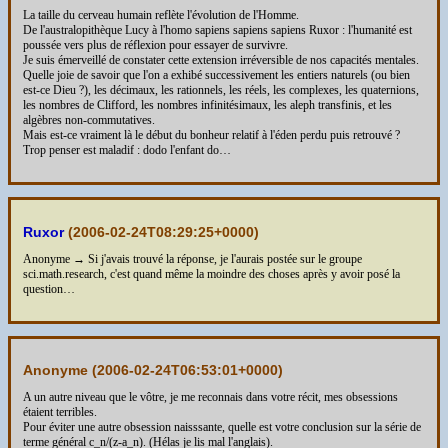
La taille du cerveau humain reflète l'évolution de l'Homme.
De l'australopithèque Lucy à l'homo sapiens sapiens sapiens Ruxor : l'humanité est
poussée vers plus de réflexion pour essayer de survivre.
Je suis émerveillé de constater cette extension irréversible de nos capacités mentales.
Quelle joie de savoir que l'on a exhibé successivement les entiers naturels (ou bien
est-ce Dieu ?), les décimaux, les rationnels, les réels, les complexes, les quaternions,
les nombres de Clifford, les nombres infinitésimaux, les aleph transfinis, et les
algèbres non-commutatives.
Mais est-ce vraiment là le début du bonheur relatif à l'éden perdu puis retrouvé ?
Trop penser est maladif : dodo l'enfant do…
Ruxor
(
2006-02-24T08:29:25+0000
)
Anonyme → Si j'avais trouvé la réponse, je l'aurais postée sur le groupe
sci.math.research, c'est quand même la moindre des choses après y avoir posé la
question…
Anonyme (
2006-02-24T06:53:01+0000
)
A un autre niveau que le vôtre, je me reconnais dans votre récit, mes obsessions
étaient terribles.
Pour éviter une autre obsession naisssante, quelle est votre conclusion sur la série de
terme général c_n/(z-a_n). (Hélas je lis mal l'anglais).