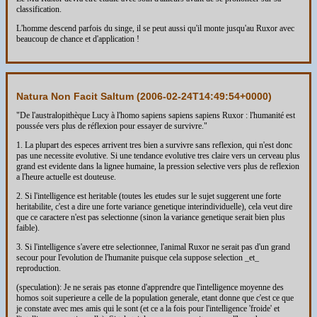
classification.
L'homme descend parfois du singe, il se peut aussi qu'il monte jusqu'au Ruxor avec
beaucoup de chance et d'application !
Natura Non Facit Saltum (
2006-02-24T14:49:54+0000
)
"De l'australopithèque Lucy à l'homo sapiens sapiens sapiens Ruxor : l'humanité est
poussée vers plus de réflexion pour essayer de survivre."
1. La plupart des especes arrivent tres bien a survivre sans reflexion, qui n'est donc
pas une necessite evolutive. Si une tendance evolutive tres claire vers un cerveau plus
grand est evidente dans la lignee humaine, la pression selective vers plus de reflexion
a l'heure actuelle est douteuse.
2. Si l'intelligence est heritable (toutes les etudes sur le sujet suggerent une forte
heritabilite, c'est a dire une forte variance genetique interindividuelle), cela veut dire
que ce caractere n'est pas selectionne (sinon la variance genetique serait bien plus
faible).
3. Si l'intelligence s'avere etre selectionnee, l'animal Ruxor ne serait pas d'un grand
secour pour l'evolution de l'humanite puisque cela suppose selection _et_
reproduction.
(speculation): Je ne serais pas etonne d'apprendre que l'intelligence moyenne des
homos soit superieure a celle de la population generale, etant donne que c'est ce que
je constate avec mes amis qui le sont (et ce a la fois pour l'intelligence 'froide' et