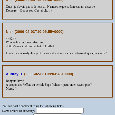
Oups, je n'avais pas lu la note #1. N'empeche que ce film etait un desastre.
Desastre… Des astres. C'est drole. ;-)
Nick (
2006-02-03T10:09:55+0000
)
<<#2>>
D'ou le titre du film ci-dessous:
<http://www.imdb.com/title/tt0111282/>
Etudier les hieroglyphes peut mener a des desastres cinematographiques, fais gaffe!
Audrey H.
(
2006-02-03T08:04:48+0000
)
Bonjour David,
A propos des *effets du terrible Sapir-Whorf*, peut-on en savoir plus?
Merci. :)
You can post a comment using the following fields:
Name or nick (
mandatory
):