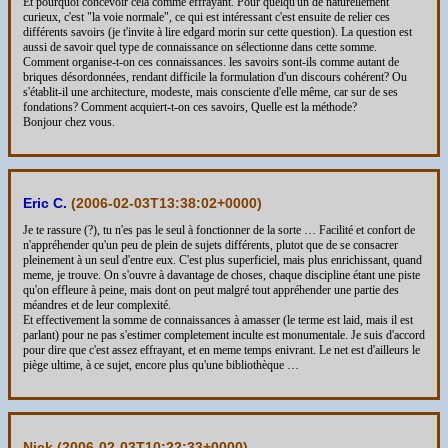
Et pourquoi concevoir cela comme effrayant. Pour quelqu'un de naturellement
curieux, c'est "la voie normale", ce qui est intéressant c'est ensuite de relier ces
différents savoirs (je t'invite à lire edgard morin sur cette question). La question est
aussi de savoir quel type de connaissance on sélectionne dans cette somme.
Comment organise-t-on ces connaissances. les savoirs sont-ils comme autant de
briques désordonnées, rendant difficile la formulation d'un discours cohérent? Ou
s'établit-il une architecture, modeste, mais consciente d'elle même, car sur de ses
fondations? Comment acquiert-t-on ces savoirs, Quelle est la méthode?
Bonjour chez vous.
Eric C.
(
2006-02-03T13:38:02+0000
)
Je te rassure (?), tu n'es pas le seul à fonctionner de la sorte … Facilité et confort de
n'appréhender qu'un peu de plein de sujets différents, plutot que de se consacrer
pleinement à un seul d'entre eux. C'est plus superficiel, mais plus enrichissant, quand
meme, je trouve. On s'ouvre à davantage de choses, chaque discipline étant une piste
qu'on effleure à peine, mais dont on peut malgré tout appréhender une partie des
méandres et de leur complexité.
Et effectivement la somme de connaissances à amasser (le terme est laid, mais il est
parlant) pour ne pas s'estimer completement inculte est monumentale. Je suis d'accord
pour dire que c'est assez effrayant, et en meme temps enivrant. Le net est d'ailleurs le
piège ultime, à ce sujet, encore plus qu'une bibliothèque …
Nick (
2006-02-03T10:22:33+0000
)