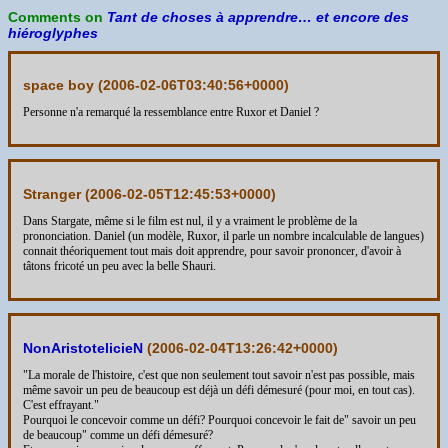
Comments on
Tant de choses à apprendre… et encore des
hiéroglyphes
space boy (
2006-02-06T03:40:56+0000
)
Personne n'a remarqué la ressemblance entre Ruxor et Daniel ?
Stranger (
2006-02-05T12:45:53+0000
)
Dans Stargate, même si le film est nul, il y a vraiment le problème de la
prononciation. Daniel (un modèle, Ruxor, il parle un nombre incalculable de langues)
connait théoriquement tout mais doit apprendre, pour savoir prononcer, d'avoir à
tâtons fricoté un peu avec la belle Shauri.
NonAristotelicieN
(
2006-02-04T13:26:42+0000
)
"La morale de l'histoire, c'est que non seulement tout savoir n'est pas possible, mais
même savoir un peu de beaucoup est déjà un défi démesuré (pour moi, en tout cas).
C'est effrayant."
Pourquoi le concevoir comme un défi? Pourquoi concevoir le fait de" savoir un peu
de beaucoup" comme un défi démesuré?