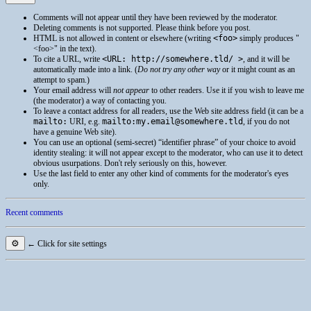
Comments will not appear until they have been reviewed by the moderator.
Deleting comments is not supported. Please think before you post.
HTML
is not allowed in content or elsewhere (writing
<foo>
simply produces
<foo>
in the text).
To cite a
URL
, write
<URL: http://somewhere.tld/ >
, and it will be
automatically made into a link. (
Do not try any other way
or it might count as an
attempt to spam.)
Your email address will
not appear
to other readers. Use it if you wish to leave me
(the moderator) a way of contacting you.
To leave a contact address for all readers, use the Web site address field (it can be a
mailto:
URI
, e.g.
mailto:my.email@somewhere.tld
, if you do not
have a genuine Web site).
You can use an optional (semi-secret) “identifier phrase” of your choice to avoid
identity stealing: it will not appear except to the moderator, who can use it to detect
obvious usurpations. Don't rely seriously on this, however.
Use the last field to enter any other kind of comments for the moderator's eyes
only.
Recent comments
⚙
← Click for site settings