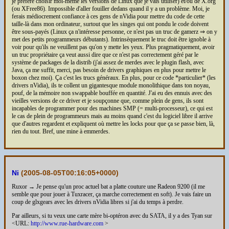
je préfère choisir moi-même les versions de Linux que je vais utiliser) et/ou de X.org
(ou XFree86). Impossible d'aller fouiller dedans quand il y a un problème. Moi, je
ferais médiocrement confiance à ces gens de nVidia pour mettre du code de cette
taille-là dans mon ordinateur, surtout que les singes qui ont pondu le code doivent
être sous-payés (Linux ça n'intéresse personne, ce n'est pas un truc de gamerz ⇒ on y
met des petits programmeurs débutants). Intrinsèquement le truc doit être ignoble à
voir pour qu'ils ne veuillent pas qu'on y mette les yeux. Plus pragmatiquement, avoir
un truc propriétaire ça veut aussi dire que ce n'est pas correctement géré par le
système de packages de la distrib (j'ai assez de merdes avec le plugin flash, avec
Java, ça me suffit, merci, pas besoin de drivers graphiques en plus pour mettre le
boxon chez moi). Ça c'est les trucs généraux. En plus, pour ce code *particulier* (les
drivers nVidia), ils te collent un gigantesque module monolithique dans ton noyau,
pouf, de la mémoire non swappable bouffée en quantité. J'ai eu des ennuis avec des
vieilles versions de ce driver et je soupçonne que, comme plein de gens, ils sont
incapables de programmer pour des machines SMP (= multi-processeur), ce qui est
le cas de plein de programmeurs mais au moins quand c'est du logiciel libre il arrive
que d'autres regardent et expliquent où mettre les locks pour que ça se passe bien, là,
rien du tout. Bref, une mine à emmerdes.
Ni
(
2005-08-05T00:16:05+0000
)
Ruxor → Je pense qu'un proc actuel bat a platte couture une Radeon 9200 (il me
semble que pour jouer à Tuxracer, ça marche correctement en soft). Je vais faire un
coup de glxgears avec les drivers nVidia libres si j'ai du temps à perdre.
Par ailleurs, si tu veux une carte mère bi-optéron avec du SATA, il y a des Tyan sur
<URL:
http://www.rue-hardware.com
>