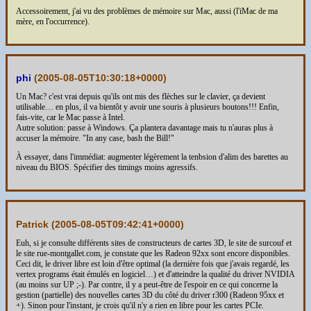
Accessoirement, j'ai vu des problèmes de mémoire sur Mac, aussi (l'iMac de ma
mère, en l'occurrence).
phi
(
2005-08-05T10:30:18+0000
)
Un Mac? c'est vrai depuis qu'ils ont mis des flèches sur le clavier, ça devient
utilisable… en plus, il va bientôt y avoir une souris à plusieurs boutons!!! Enfin,
fais-vite, car le Mac passe à Intel.
Autre solution: passe à Windows. Ça plantera davantage mais tu n'auras plus à
accuser la mémoire. "In any case, bash the Bill!"
À essayer, dans l'immédiat: augmenter légèrement la tenbsion d'alim des barettes au
niveau du BIOS. Spécifier des timings moins agressifs.
Patrick (
2005-08-05T09:42:41+0000
)
Euh, si je consulte différents sites de constructeurs de cartes 3D, le site de surcouf et
le site rue-montgallet.com, je constate que les Radeon 92xx sont encore disponibles.
Ceci dit, le driver libre est loin d'être optimal (la dernière fois que j'avais regardé, les
vertex programs était émulés en logiciel…) et d'atteindre la qualité du driver NVIDIA
(au moins sur UP ;-). Par contre, il y a peut-être de l'espoir en ce qui concerne la
gestion (partielle) des nouvelles cartes 3D du côté du driver r300 (Radeon 95xx et
+). Sinon pour l'instant, je crois qu'il n'y a rien en libre pour les cartes PCIe.