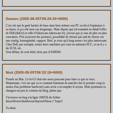
Damien (
2005-08-05T09:29:34+0000
)
C'est sûr que le geek hacker de base aime bien acheter son PC en kit et l'optimiser à
sa façon, et ça a été mon cas longtemps. Mais depuis que j'ai examiné en détail l'offre
de Dell (dell.fr) et celle d'Alienware (alienware.fr), j'avoue que je suis de plus en plus
convaincu. Prix (souvent des promos), possibilité de choisir pas mal de choses sur
une config, homogénéité, support. Bref, je crois qu'à long terme c'est plus intéressant.
Chez Dell, par exemple, toutes leurs machines pro sont en mémoire ECC, et on il y a
du SCSI, etc.
Seul défaut, ils sont Intel, donc pas d'AMD64.
Nick (
2005-08-05T08:33:18+0000
)
Prends un Mac. Le bi-G5 doit etre assez puissant pour faire ce que tu veux.
Maintenant, c'est sur que ca se contente betement de marcher des le premier coup (a
moins d'un probleme hardware) sans avoir a recompiler le noyau. Mais justement ca
changera un peu le contenu du blog, plutot que:
J'ai trouve un bug a la ligne 100256 du fichier
linux/drivers/dumbo/ear/dsp/usb/bloat.c! Super!
Tu diras: