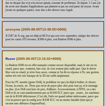
dur en disque dur et je n'ai encore jamais constate de problemes. Et depuis 1.5 ans j'ai
du avoir une dizaine d'applications qui plantent et pas un seul panic du noyau. Avant
j'avais eu quelques panics, tous dus a des drivers non-Apple.
anonyme (
2005-08-05T13:48:05+0000
)
X11R7 de X.org, qui est déjà en RC0 et qui sort vers septembre, intègre des drivers
pour les cartes ATI récentes, R300 et plus, soit Radeon 9500 et plus.
Ruxor
(
2005-08-05T13:16:02+0000
)
La Radeon 9200 est en effet marquée comme encore disponible, mais le site est en
retard, parce que, vraiment, hier soir, ils n'en avaient plus nulle part. Que le driver
libre soit en retard, je m'en fous assez, comme je l'ai dit en réponse à Ni, une gestion
même très très très basique de la 3D me suffit amplement.
Pour les PC montés (genre Dell), le problème est que j'ai déjà le boîtier, le clavier,
l'écran, la souris, etc. Donc pas envie de payer plus cher pour tout ça, et le montage
en plus. (Les Dell sont hors de prix, d'ailleurs. Accessoirement, à l'ENS, on a des
Dell et ils ne sont manifestement pas en RAM ECC parce que _toutes_ les machines
ont de la RAM défectueuse.) Ceci dit, l'info est quand même intéressante, parce que
c'est la preuve que la config avec RAM ECC est au moins faisable (faut que je
raconte mes déboires d'aujourd'hui).