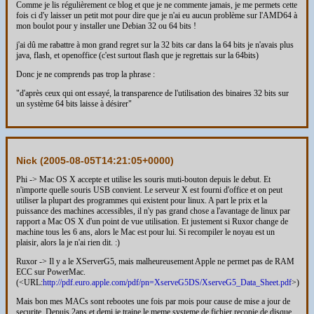
Comme je lis régulièrement ce blog et que je ne commente jamais, je me permets cette
fois ci d'y laisser un petit mot pour dire que je n'ai eu aucun problème sur l'AMD64 à
mon boulot pour y installer une Debian 32 ou 64 bits !
j'ai dû me rabattre à mon grand regret sur la 32 bits car dans la 64 bits je n'avais plus
java, flash, et openoffice (c'est surtout flash que je regrettais sur la 64bits)
Donc je ne comprends pas trop la phrase :
"d'après ceux qui ont essayé, la transparence de l'utilisation des binaires 32 bits sur
un système 64 bits laisse à désirer"
Nick (
2005-08-05T14:21:05+0000
)
Phi -> Mac OS X accepte et utilise les souris muti-bouton depuis le debut. Et
n'importe quelle souris USB convient. Le serveur X est fourni d'office et on peut
utiliser la plupart des programmes qui existent pour linux. A part le prix et la
puissance des machines accessibles, il n'y pas grand chose a l'avantage de linux par
rapport a Mac OS X d'un point de vue utilisation. Et justement si Ruxor change de
machine tous les 6 ans, alors le Mac est pour lui. Si recompiler le noyau est un
plaisir, alors la je n'ai rien dit. :)
Ruxor -> Il y a le XServerG5, mais malheureusement Apple ne permet pas de RAM
ECC sur PowerMac.
(<URL:
http://pdf.euro.apple.com/pdf/pn=XserveG5DS/XserveG5_Data_Sheet.pdf
>)
Mais bon mes MACs sont rebootes une fois par mois pour cause de mise a jour de
securite. Depuis 2ans et demi je traine le meme systeme de fichier recopie de disque