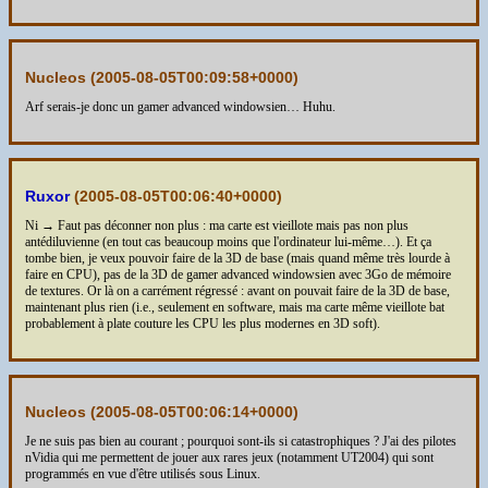
Nucleos (
2005-08-05T00:09:58+0000
)
Arf serais-je donc un gamer advanced windowsien… Huhu.
Ruxor
(
2005-08-05T00:06:40+0000
)
Ni → Faut pas déconner non plus : ma carte est vieillote mais pas non plus
antédiluvienne (en tout cas beaucoup moins que l'ordinateur lui-même…). Et ça
tombe bien, je veux pouvoir faire de la 3D de base (mais quand même très lourde à
faire en CPU), pas de la 3D de gamer advanced windowsien avec 3Go de mémoire
de textures. Or là on a carrément régressé : avant on pouvait faire de la 3D de base,
maintenant plus rien (i.e., seulement en software, mais ma carte même vieillote bat
probablement à plate couture les CPU les plus modernes en 3D soft).
Nucleos (
2005-08-05T00:06:14+0000
)
Je ne suis pas bien au courant ; pourquoi sont-ils si catastrophiques ? J'ai des pilotes
nVidia qui me permettent de jouer aux rares jeux (notamment UT2004) qui sont
programmés en vue d'être utilisés sous Linux.