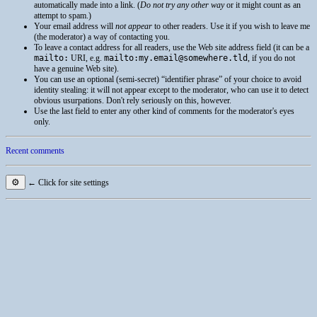
automatically made into a link. (
Do not try any other way
or it might count as an
attempt to spam.)
Your email address will
not appear
to other readers. Use it if you wish to leave me
(the moderator) a way of contacting you.
To leave a contact address for all readers, use the Web site address field (it can be a
mailto:
URI
, e.g.
mailto:my.email@somewhere.tld
, if you do not
have a genuine Web site).
You can use an optional (semi-secret) “identifier phrase” of your choice to avoid
identity stealing: it will not appear except to the moderator, who can use it to detect
obvious usurpations. Don't rely seriously on this, however.
Use the last field to enter any other kind of comments for the moderator's eyes
only.
Recent comments
⚙
← Click for site settings