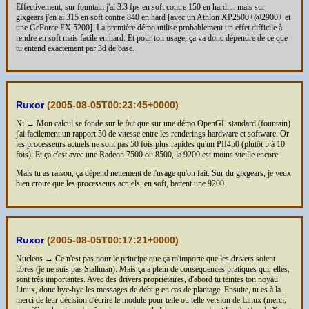
Effectivement, sur fountain j'ai 3.3 fps en soft contre 150 en hard… mais sur
glxgears j'en ai 315 en soft contre 840 en hard [avec un Athlon XP2500+@2900+ et
une GeForce FX 5200]. La première démo utilise probablement un effet difficile à
rendre en soft mais facile en hard. Et pour ton usage, ça va donc dépendre de ce que
tu entend exactement par 3d de base.
Ruxor
(
2005-08-05T00:23:45+0000
)
Ni → Mon calcul se fonde sur le fait que sur une démo OpenGL standard (fountain)
j'ai facilement un rapport 50 de vitesse entre les renderings hardware et software. Or
les processeurs actuels ne sont pas 50 fois plus rapides qu'un PII450 (plutôt 5 à 10
fois). Et ça c'est avec une Radeon 7500 ou 8500, la 9200 est moins vieille encore.
Mais tu as raison, ça dépend nettement de l'usage qu'on fait. Sur du glxgears, je veux
bien croire que les processeurs actuels, en soft, battent une 9200.
Ruxor
(
2005-08-05T00:17:21+0000
)
Nucleos → Ce n'est pas pour le principe que ça m'importe que les drivers soient
libres (je ne suis pas Stallman). Mais ça a plein de conséquences pratiques qui, elles,
sont très importantes. Avec des drivers propriétaires, d'abord tu teintes ton noyau
Linux, donc bye-bye les messages de debug en cas de plantage. Ensuite, tu es à la
merci de leur décision d'écrire le module pour telle ou telle version de Linux (merci,