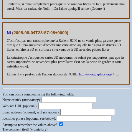
Toutefois, si c'était simplement parce qu'ils ne sont pas libres du tout, je m'émeus moi
aussi. Mais un cadeau de Noël… On l'aime quoiqu'il arrive. (Ordure !)
Ni
(
2005-08-04T23:57:08+0000
)
C'est n'est pas une catastrophe que la Radeon 9200 ne se vende plus, ça veux juste
dire que tu fera aussi bien d'acheter une carte avec laquelle tu n'a pas de drivers 3D
libres, et faire la 3D en software si tu veux de la 3D avec des pilotes libres.
La catastrophe c'est que les cartes 3D modernes ne soient pas supportées, pas que les
cartes supportées ne se vendent plus (corollaire: c'est pas la peine de garder ta carte
antédiluvienne).
Et puis il y a peut-être de l'espoir du coté de <URL:
http://opengraphics.org/
> …
You can post a comment using the following fields:
Name or nick (
mandatory
):
Web site URL (optional):
Email address (optional, will not appear):
Identifier phrase (optional, see below):
Attempt to remember the values above?
The comment itself (
mandatory
):