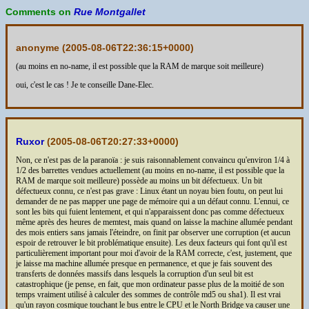
Comments on
Rue Montgallet
anonyme (
2005-08-06T22:36:15+0000
)
(au moins en no-name, il est possible que la RAM de marque soit meilleure)
oui, c'est le cas ! Je te conseille Dane-Elec.
Ruxor
(
2005-08-06T20:27:33+0000
)
Non, ce n'est pas de la paranoïa : je suis raisonnablement convaincu qu'environ 1/4 à
1/2 des barrettes vendues actuellement (au moins en no-name, il est possible que la
RAM de marque soit meilleure) possède au moins un bit défectueux. Un bit
défectueux connu, ce n'est pas grave : Linux étant un noyau bien foutu, on peut lui
demander de ne pas mapper une page de mémoire qui a un défaut connu. L'ennui, ce
sont les bits qui fuient lentement, et qui n'apparaissent donc pas comme défectueux
même après des heures de memtest, mais quand on laisse la machine allumée pendant
des mois entiers sans jamais l'éteindre, on finit par observer une corruption (et aucun
espoir de retrouver le bit problématique ensuite). Les deux facteurs qui font qu'il est
particulièrement important pour moi d'avoir de la RAM correcte, c'est, justement, que
je laisse ma machine allumée presque en permanence, et que je fais souvent des
transferts de données massifs dans lesquels la corruption d'un seul bit est
catastrophique (je pense, en fait, que mon ordinateur passe plus de la moitié de son
temps vraiment utilisé à calculer des sommes de contrôle md5 ou sha1). Il est vrai
qu'un rayon cosmique touchant le bus entre le CPU et le North Bridge va causer une