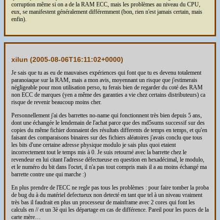
corruption même si on a de la RAM ECC, mais les problèmes au niveau du CPU,
eux, se manifestent généralement différemment (bon, rien n'est jamais certain, mais
enfin).
xilun (
2005-08-06T16:11:02+0000
)
Je sais que tu as eu de mauvaises expériences qui font que tu es devenu totalement
paranoiaque sur la RAM, mais a mon avis, moyennant un risque que j'estimerais
négligeable pour mon utilisation perso, tu ferais bien de regarder du coté des RAM
non ECC de marques (yen a même des garanties a vie chez certains distributeurs) ca
risque de revenir beaucoup moins cher.
Personnellement j'ai des barrettes no-name qui fonctionnent très bien depuis 5 ans,
dont une échangée le lendemain de l'achat parce que des md5sums successif sur des
copies du même fichier donnaient des résultats differents de temps en temps, et qu'en
faisant des comparaisons binaires sur des fichiers aléatoires j'avais conclu que tous
les bits d'une certaine adresse physique modulo je sais plus quoi etaient
incorrectement tout le temps mis à 0. Je suis retourné avec la barrette chez le
revendeur en lui citant l'adresse défectueuse en question en hexadécimal, le modulo,
et le numéro du bit dans l'octet, il n'a pas tout compris mais il a au moins échangé ma
barrette contre une qui marche :)
En plus prendre de l'ECC ne regle pas tous les problèmes : pour faire tomber la proba
de bug du à du matériel defectueux non detecté en tant que tel à un niveau vraiment
très bas il faudrait en plus un processeur de mainframe avec 2 cores qui font les
calculs en // et un 3è qui les départage en cas de différence. Pareil pour les puces de la
carte mère…