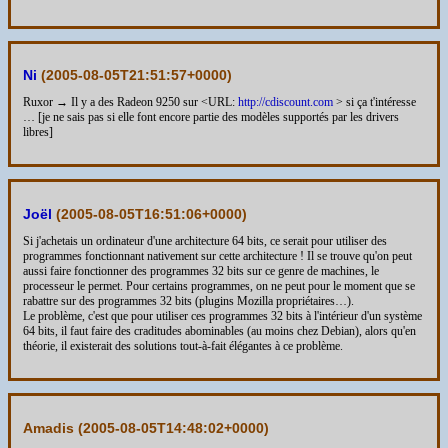
Ni
(
2005-08-05T21:51:57+0000
)
Ruxor → Il y a des Radeon 9250 sur <URL:
http://cdiscount.com
> si ça t'intéresse
… [je ne sais pas si elle font encore partie des modèles supportés par les drivers
libres]
Joël
(
2005-08-05T16:51:06+0000
)
Si j'achetais un ordinateur d'une architecture 64 bits, ce serait pour utiliser des
programmes fonctionnant nativement sur cette architecture ! Il se trouve qu'on peut
aussi faire fonctionner des programmes 32 bits sur ce genre de machines, le
processeur le permet. Pour certains programmes, on ne peut pour le moment que se
rabattre sur des programmes 32 bits (plugins Mozilla propriétaires…).
Le problème, c'est que pour utiliser ces programmes 32 bits à l'intérieur d'un système
64 bits, il faut faire des craditudes abominables (au moins chez Debian), alors qu'en
théorie, il existerait des solutions tout-à-fait élégantes à ce problème.
Amadis (
2005-08-05T14:48:02+0000
)