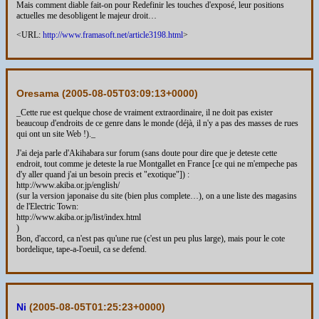
Mais comment diable fait-on pour Redefinir les touches d'exposé, leur positions
actuelles me desobligent le majeur droit…
<URL:
http://www.framasoft.net/article3198.html
>
Oresama (
2005-08-05T03:09:13+0000
)
_Cette rue est quelque chose de vraiment extraordinaire, il ne doit pas exister
beaucoup d'endroits de ce genre dans le monde (déjà, il n'y a pas des masses de rues
qui ont un site Web !)._
J'ai deja parle d'Akihabara sur forum (sans doute pour dire que je deteste cette
endroit, tout comme je deteste la rue Montgallet en France [ce qui ne m'empeche pas
d'y aller quand j'ai un besoin precis et "exotique"]) :
http://www.akiba.or.jp/english/
(sur la version japonaise du site (bien plus complete…), on a une liste des magasins
de l'Electric Town:
http://www.akiba.or.jp/list/index.html
)
Bon, d'accord, ca n'est pas qu'une rue (c'est un peu plus large), mais pour le cote
bordelique, tape-a-l'oeuil, ca se defend.
Ni
(
2005-08-05T01:25:23+0000
)