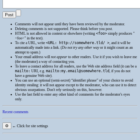
Comments will not appear until they have been reviewed by the moderator.
Deleting comments is not supported. Please think before you post.
HTML
is not allowed in content or elsewhere (writing
<foo>
simply produces
<foo>
in the text).
To cite a
URL
, write
<URL: http://somewhere.tld/ >
, and it will be
automatically made into a link. (
Do not try any other way
or it might count as an
attempt to spam.)
Your email address will
not appear
to other readers. Use it if you wish to leave me
(the moderator) a way of contacting you.
To leave a contact address for all readers, use the Web site address field (it can be a
mailto:
URI
, e.g.
mailto:my.email@somewhere.tld
, if you do not
have a genuine Web site).
You can use an optional (semi-secret) “identifier phrase” of your choice to avoid
identity stealing: it will not appear except to the moderator, who can use it to detect
obvious usurpations. Don't rely seriously on this, however.
Use the last field to enter any other kind of comments for the moderator's eyes
only.
Recent comments
⚙
← Click for site settings