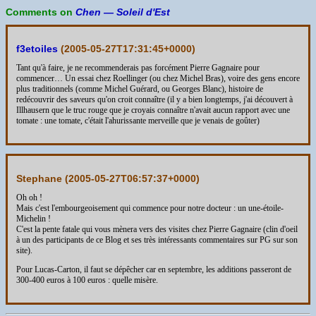
Comments on
Chen — Soleil d'Est
f3etoiles
(
2005-05-27T17:31:45+0000
)
Tant qu'à faire, je ne recommenderais pas forcément Pierre Gagnaire pour
commencer… Un essai chez Roellinger (ou chez Michel Bras), voire des gens encore
plus traditionnels (comme Michel Guérard, ou Georges Blanc), histoire de
redécouvrir des saveurs qu'on croit connaître (il y a bien longtemps, j'ai découvert à
Illhausern que le truc rouge que je croyais connaître n'avait aucun rapport avec une
tomate : une tomate, c'était l'ahurissante merveille que je venais de goûter)
Stephane (
2005-05-27T06:57:37+0000
)
Oh oh !
Mais c'est l'embourgeoisement qui commence pour notre docteur : un une-étoile-
Michelin !
C'est la pente fatale qui vous mènera vers des visites chez Pierre Gagnaire (clin d'oeil
à un des participants de ce Blog et ses très intéressants commentaires sur PG sur son
site).
Pour Lucas-Carton, il faut se dépêcher car en septembre, les additions passeront de
300-400 euros à 100 euros : quelle misère.