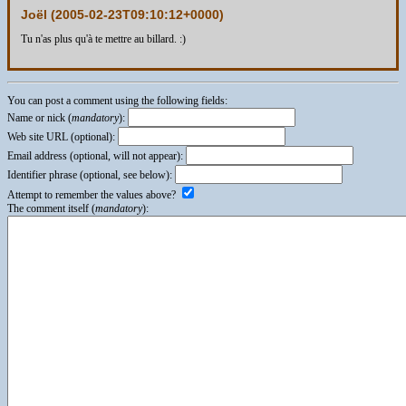
Joël (
2005-02-23T09:10:12+0000
)
Tu n'as plus qu'à te mettre au billard. :)
You can post a comment using the following fields:
Name or nick (
mandatory
):
Web site URL (optional):
Email address (optional, will not appear):
Identifier phrase (optional, see below):
Attempt to remember the values above?
The comment itself (
mandatory
):