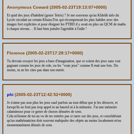
Anonymous Coward (
2005-02-23T19:13:07+0000
)
Et quid des jeux d'habileté (genre Tetris) ? Je me souviens qu'au Khleûb info du
Lycée circulait un certain KhuissTris qui récompensait les plus habiles avec des
images fort explicites et pour éloigner les PTBD il y avait en plus un QCM de maths
à chaque niveau… Il faut bien joindre l'agréable à l'utile !
Florence (
2005-02-23T17:28:17+0000
)
Tu devrais essayer les jeux a base d'imagination, que ce soient des jeux sans vrai
gagnant comme les jeux de role, ou les "vrais jeux" comme Il etait une fois. Du
moins, tu ne les cites pas dans ton entrée.
phi
(
2005-02-23T12:42:52+0000
)
Je n'aime pas non plus les jeux sauf parfois au tout début que je les déouvre, et
lorsqu'ils ne font pas trop appel ni au haserd ni à la mémoire. J'ai une mémoire
calamiteuse pour ce genre de choses dénuées de sens.
Cela m'étonne de toi au vu de tes entrées pas si rares sur des jeux, et conséidérant
qu'un mathématicien doit souvent mabipuler des objets au moins localement et/ou
momentanément dénués de sens.