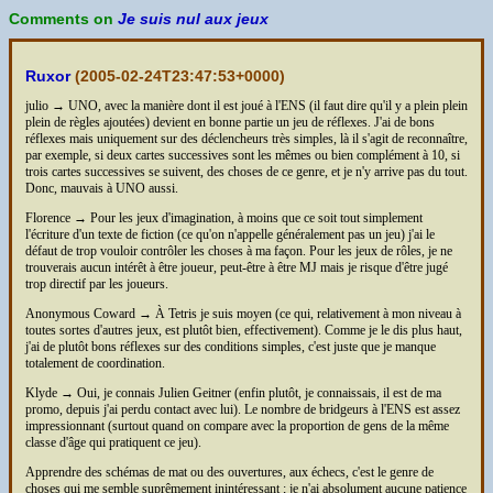
Comments on
Je suis nul aux jeux
Ruxor
(
2005-02-24T23:47:53+0000
)
julio → UNO, avec la manière dont il est joué à l'ENS (il faut dire qu'il y a plein plein
plein de règles ajoutées) devient en bonne partie un jeu de réflexes. J'ai de bons
réflexes mais uniquement sur des déclencheurs très simples, là il s'agit de reconnaître,
par exemple, si deux cartes successives sont les mêmes ou bien complément à 10, si
trois cartes successives se suivent, des choses de ce genre, et je n'y arrive pas du tout.
Donc, mauvais à UNO aussi.
Florence → Pour les jeux d'imagination, à moins que ce soit tout simplement
l'écriture d'un texte de fiction (ce qu'on n'appelle généralement pas un jeu) j'ai le
défaut de trop vouloir contrôler les choses à ma façon. Pour les jeux de rôles, je ne
trouverais aucun intérêt à être joueur, peut-être à être MJ mais je risque d'être jugé
trop directif par les joueurs.
Anonymous Coward → À Tetris je suis moyen (ce qui, relativement à mon niveau à
toutes sortes d'autres jeux, est plutôt bien, effectivement). Comme je le dis plus haut,
j'ai de plutôt bons réflexes sur des conditions simples, c'est juste que je manque
totalement de coordination.
Klyde → Oui, je connais Julien Geitner (enfin plutôt, je connaissais, il est de ma
promo, depuis j'ai perdu contact avec lui). Le nombre de bridgeurs à l'ENS est assez
impressionnant (surtout quand on compare avec la proportion de gens de la même
classe d'âge qui pratiquent ce jeu).
Apprendre des schémas de mat ou des ouvertures, aux échecs, c'est le genre de
choses qui me semble suprêmement inintéressant ; je n'ai absolument aucune patience