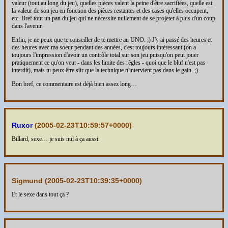
valeur (tout au long du jeu), quelles pièces valent la peine d'être sacrifiées, quelle est
la valeur de son jeu en fonction des pièces restantes et des cases qu'elles occupent,
etc. Bref tout un pan du jeu qui ne nécessite nullement de se projeter à plus d'un coup
dans l'avenir.
Enfin, je ne peux que te conseiller de te mettre au UNO. ;) J'y ai passé des heures et
des heures avec ma soeur pendant des années, c'est toujours intéressant (on a
toujours l'impression d'avoir un contrôle total sur son jeu puisqu'on peut jouer
pratiquement ce qu'on veut - dans les limite des rêgles - quoi que le bluf n'est pas
interdit), mais tu peux être sûr que la technique n'intervient pas dans le gain. ;)
Bon bref, ce commentaire est déjà bien assez long…
Ruxor
(
2005-02-23T10:59:57+0000
)
Billard, sexe… je suis nul à ça aussi.
Sigmund (
2005-02-23T10:39:35+0000
)
Et le sexe dans tout ça ?