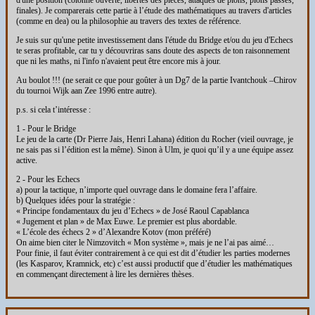
d'une position (colonne ouverte, libertés des pièces, attaques de pions, pions passés,
finales). Je comparerais cette partie à l’étude des mathématiques au travers d'articles
(comme en dea) ou la philosophie au travers des textes de référence.
Je suis sur qu'une petite investissement dans l'étude du Bridge et/ou du jeu d'Echecs
te seras profitable, car tu y découvriras sans doute des aspects de ton raisonnement
que ni les maths, ni l'info n'avaient peut être encore mis à jour.
Au boulot !!! (ne serait ce que pour goûter à un Dg7 de la partie Ivantchouk –Chirov
du tournoi Wijk aan Zee 1996 entre autre).
p.s. si cela t’intéresse :
1 - Pour le Bridge
Le jeu de la carte (Dr Pierre Jais, Henri Lahana) édition du Rocher (vieil ouvrage, je
ne sais pas si l’édition est la même). Sinon à Ulm, je quoi qu’il y a une équipe assez
active.
2 - Pour les Echecs
a) pour la tactique, n’importe quel ouvrage dans le domaine fera l’affaire.
b) Quelques idées pour la stratégie :
« Principe fondamentaux du jeu d’Echecs » de José Raoul Capablanca
« Jugement et plan » de Max Euwe. Le premier est plus abordable.
« L’école des échecs 2 » d’Alexandre Kotov (mon préféré)
On aime bien citer le Nimzovitch « Mon système », mais je ne l’ai pas aimé…
Pour finie, il faut éviter contrairement à ce qui est dit d’étudier les parties modernes
(les Kasparov, Kramnick, etc) c’est aussi productif que d’étudier les mathématiques
en commençant directement à lire les dernières thèses.