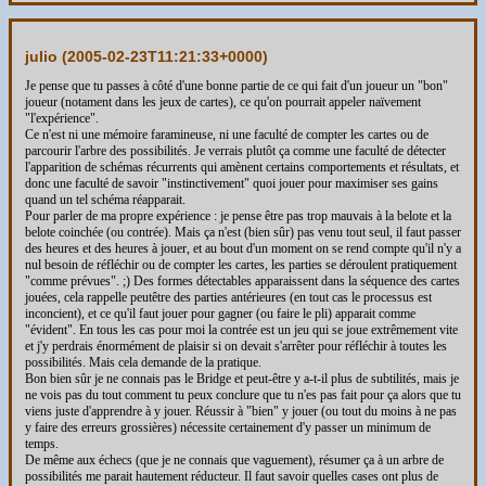
julio (
2005-02-23T11:21:33+0000
)
Je pense que tu passes à côté d'une bonne partie de ce qui fait d'un joueur un "bon"
joueur (notament dans les jeux de cartes), ce qu'on pourrait appeler naïvement
"l'expérience".
Ce n'est ni une mémoire faramineuse, ni une faculté de compter les cartes ou de
parcourir l'arbre des possibilités. Je verrais plutôt ça comme une faculté de détecter
l'apparition de schémas récurrents qui amènent certains comportements et résultats, et
donc une faculté de savoir "instinctivement" quoi jouer pour maximiser ses gains
quand un tel schéma réapparait.
Pour parler de ma propre expérience : je pense être pas trop mauvais à la belote et la
belote coinchée (ou contrée). Mais ça n'est (bien sûr) pas venu tout seul, il faut passer
des heures et des heures à jouer, et au bout d'un moment on se rend compte qu'il n'y a
nul besoin de réfléchir ou de compter les cartes, les parties se déroulent pratiquement
"comme prévues". ;) Des formes détectables apparaissent dans la séquence des cartes
jouées, cela rappelle peutêtre des parties antérieures (en tout cas le processus est
inconcient), et ce qu'il faut jouer pour gagner (ou faire le pli) apparait comme
"évident". En tous les cas pour moi la contrée est un jeu qui se joue extrêmement vite
et j'y perdrais énormément de plaisir si on devait s'arrêter pour réfléchir à toutes les
possibilités. Mais cela demande de la pratique.
Bon bien sûr je ne connais pas le Bridge et peut-être y a-t-il plus de subtilités, mais je
ne vois pas du tout comment tu peux conclure que tu n'es pas fait pour ça alors que tu
viens juste d'apprendre à y jouer. Réussir à "bien" y jouer (ou tout du moins à ne pas
y faire des erreurs grossières) nécessite certainement d'y passer un minimum de
temps.
De même aux échecs (que je ne connais que vaguement), résumer ça à un arbre de
possibilités me parait hautement réducteur. Il faut savoir quelles cases ont plus de