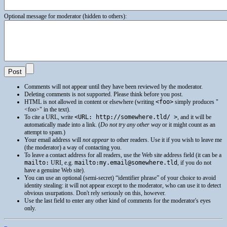
Optional message for moderator (hidden to others):
Comments will not appear until they have been reviewed by the moderator.
Deleting comments is not supported. Please think before you post.
HTML
is not allowed in content or elsewhere (writing
<foo>
simply produces
<foo>
in the text).
To cite a
URL
, write
<URL: http://somewhere.tld/ >
, and it will be
automatically made into a link. (
Do not try any other way
or it might count as an
attempt to spam.)
Your email address will
not appear
to other readers. Use it if you wish to leave me
(the moderator) a way of contacting you.
To leave a contact address for all readers, use the Web site address field (it can be a
mailto:
URI
, e.g.
mailto:my.email@somewhere.tld
, if you do not
have a genuine Web site).
You can use an optional (semi-secret) “identifier phrase” of your choice to avoid
identity stealing: it will not appear except to the moderator, who can use it to detect
obvious usurpations. Don't rely seriously on this, however.
Use the last field to enter any other kind of comments for the moderator's eyes
only.