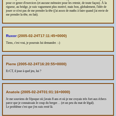
pour ce genre d'exercices (et aucune mémoire pour les retenir, de toute façon). À la
rigueur, au bridge, je suis vaguement plus motivé, mais bon, globalement, l'idée de
jouer ce n'est pas de me prendre la tête (j'ai assez de maths à faire quand j'ai envie de
me prendre la tête, en fait).
Ruxor
(
2005-02-24T17:11:45+0000
)
Tiens, c'est vrai, je pourrais lui demander. :-)
Pierre (
2005-02-24T16:20:55+0000
)
Et CT, il joue à quel jeu, lui ?
Anatole (
2005-02-24T01:01:16+0000
)
Je me souviens de l'époque où j'avais 8 ans et où je me croyais très fort aux échecs
parce que je connaissais le coup du berger… (et un peu du mat de légal).
Le problème c'est que j'en suis resté là.