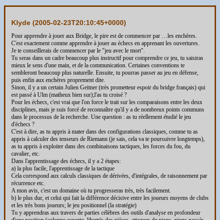
Klyde (
2005-02-23T20:10:45+0000
)
Pour apprendre à jouer aux Bridge, le pire est de commencer par …les enchères.
C'est exactement comme apprendre à jouer au échecs en apprenant les ouvertures.
Je te conseillerais de commencer par le "jeu avec le mort".
Tu seras dans un cadre beaucoup plus instructif pour comprendre ce jeu, tu saisiras
mieux le sens d'une main, et de la communication. Certaines conventions te
sembleront beaucoup plus naturelle. Ensuite, tu pourras passer au jeu en défense,
puis enfin aux enchères proprement dite.
Sinon, il y a un certain Julien Geitner (très prometteur espoir du bridge français) qui
est passé à Ulm (matheux bien sur);l'as tu croisé ?
Pour les échecs, c'est vrai que l'on force le trait sur les comparaisons entre les deux
disciplines, mais je suis forcé de reconnaître qu'il y a de nombreux points communs
dans le processus de la recherche. Une question : as tu réellement étudié le jeu
d'échecs ?
C'est à dire, as tu appris à mater dans des configurations classiques, comme tu as
appris à calculer des tenseurs de Riemann (je sais, cela va te poursuivre longtemps),
as tu appris à exploiter dans des combinaisons tactiques, les forces du fou, du
cavalier, etc.
Dans l'apprentissage des échecs, il y a 2 étapes:
a) la plus facile, l'apprentissage de la tactique
Cela correspond aux calculs classiques de dérivées, d'intégrales, de raisonnement par
récurrence etc.
A mon avis, c'est un domaine où tu progresseras très, très facilement.
b) le plus dur, et celui qui fait la différence décisive entre les joueurs moyens de clubs
et les très bons joueurs; le jeu positionnel (la stratégie)
Tu y apprendras aux travers de parties célèbres des outils d'analyse en profondeur