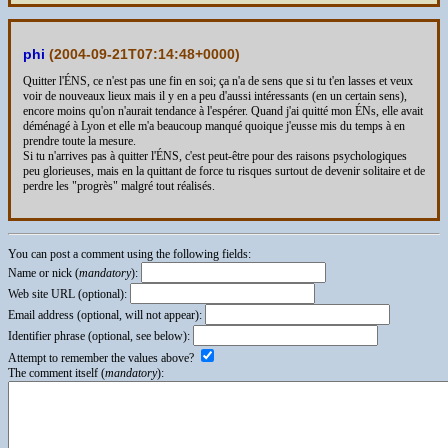
phi
(
2004-09-21T07:14:48+0000
)
Quitter l'ÉNS, ce n'est pas une fin en soi; ça n'a de sens que si tu t'en lasses et veux
voir de nouveaux lieux mais il y en a peu d'aussi intéressants (en un certain sens),
encore moins qu'on n'aurait tendance à l'espérer. Quand j'ai quitté mon ÉNs, elle avait
déménagé à Lyon et elle m'a beaucoup manqué quoique j'eusse mis du temps à en
prendre toute la mesure.
Si tu n'arrives pas à quitter l'ÉNS, c'est peut-être pour des raisons psychologiques
peu glorieuses, mais en la quittant de force tu risques surtout de devenir solitaire et de
perdre les "progrès" malgré tout réalisés.
You can post a comment using the following fields:
Name or nick (
mandatory
):
Web site URL (optional):
Email address (optional, will not appear):
Identifier phrase (optional, see below):
Attempt to remember the values above?
The comment itself (
mandatory
):