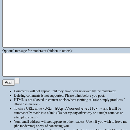
Optional message for moderator (hidden to others):
Comments will not appear until they have been reviewed by the moderator.
Deleting comments is not supported. Please think before you post.
HTML
is not allowed in content or elsewhere (writing
<foo>
simply produces
<foo>
in the text).
To cite a
URL
, write
<URL: http://somewhere.tld/ >
, and it will be
automatically made into a link. (
Do not try any other way
or it might count as an
attempt to spam.)
Your email address will
not appear
to other readers. Use it if you wish to leave me
(the moderator) a way of contacting you.