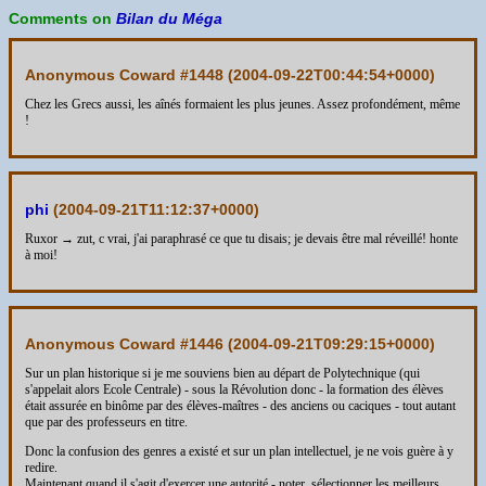
Comments on
Bilan du Méga
Anonymous Coward #1448 (
2004-09-22T00:44:54+0000
)
Chez les Grecs aussi, les aînés formaient les plus jeunes. Assez profondément, même
!
phi
(
2004-09-21T11:12:37+0000
)
Ruxor → zut, c vrai, j'ai paraphrasé ce que tu disais; je devais être mal réveillé! honte
à moi!
Anonymous Coward #1446 (
2004-09-21T09:29:15+0000
)
Sur un plan historique si je me souviens bien au départ de Polytechnique (qui
s'appelait alors Ecole Centrale) - sous la Révolution donc - la formation des élèves
était assurée en binôme par des élèves-maîtres - des anciens ou caciques - tout autant
que par des professeurs en titre.
Donc la confusion des genres a existé et sur un plan intellectuel, je ne vois guère à y
redire.
Maintenant quand il s'agit d'exercer une autorité - noter, sélectionner les meilleurs,