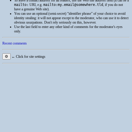
To leave a contact address for all readers, use the Web site address field (it can be a
mailto:
URI
, e.g.
mailto:my.email@somewhere.tld
, if you do not
have a genuine Web site).
You can use an optional (semi-secret) “identifier phrase” of your choice to avoid
identity stealing: it will not appear except to the moderator, who can use it to detect
obvious usurpations. Don't rely seriously on this, however.
Use the last field to enter any other kind of comments for the moderator's eyes
only.
Recent comments
⚙
← Click for site settings