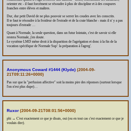
orienter etc - il faut forcément se résoudre à plus de discipline et à des coupures
franches entre élèves et maîtres.
Dur, dur petit David de ne plus pouvoir se serrer les coudes avec les conscrits.
Il te faut te résoudre à la froideur de l'estrade et de la craie blanche - mais il n' y a pas
toujours d'estrade …
Quant à Normale, la seule question, dans un futur lointain, c'est de savoir si elle
restera Normale, j'en doute.
Le système LMD mène droit à la disparition de l'agrégation et donc à la fin de la
vocation spécifique de Normale Sup': la préparation à l'agreg'.
Anonymous Coward #1444 (Klyde)
(
2004-09-
21T09:11:26+0000
)
Pas sur que la "perfusion affective" soit la moins pire des réponses (surtout lorsque
l'on n'est plus dupe)…
Ruxor
(
2004-09-21T08:01:56+0000
)
phi → C'est exactement ce que je disais, oui (ou en tout cas c'est exactement ce que je
voulais dire).