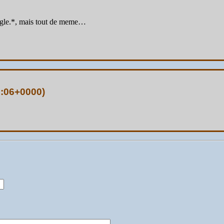
oogle.*, mais tout de meme…
9:06+0000
)