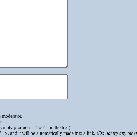
e moderator.
st.
simply produces
<foo>
in the text).
/ >
, and it will be automatically made into a link. (
Do not try any othe