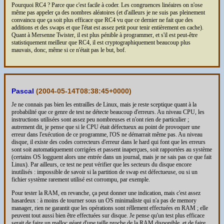
Pourquoi RC4 ? Parce que c'est facile à coder. Les congruences linéaires on n'ose
même pas appeler ça des nombres aléatoires (et d'ailleurs je ne suis pas pleinement
convaincu que ça soit plus efficace que RC4 vu que ce dernier ne fait que des
additions et des swaps et que l'état est assez petit pour tenir entièrement en cache).
Quant à Mersenne Twister, il est plus pénible à programmer, et s'il est peut-être
statistiquement meilleur que RC4, il est cryptographiquement beaucoup plus
mauvais, donc, même si ce n'était pas le but, bof.
Pascal
(
2004-05-14T08:38:45+0000
)
Je ne connais pas bien les entrailles de Linux, mais je reste sceptique quant à la
probabilité que ce genre de test ne détecte beaucoup d'erreurs. Au niveau CPU, les
instructions utilisées sont assez peu nombreuses et n'ont rien de particulier ;
autrement dit, je pense que si le CPU était défectueux au point de provoquer une
erreur dans l'exécution de ce programme, l'OS ne démarrait même pas. Au niveau
disque, il existe des codes correcteurs d'erreur dans le hard qui font que les erreurs
sont soit automatiquement corrigées et passent inaperçues, soit rapportées au système
(certains OS logguent alors une entrée dans un journal, mais je ne sais pas ce que fait
Linux). Par ailleurs, ce test ne peut vérifier que les secteurs du disque encore
inutilisés : impossible de savoir si la partition de swap est défectueuse, ou si un
fichier système rarement utilisé est corrompu, par exemple.
Pour tester la RAM, en revanche, ça peut donner une indication, mais c'est assez
hasardeux : à moins de tourner sous un OS minimaliste qui n'a pas de memory
manager, rien ne garantit que les opérations sont réllement effectuées en RAM ; elle
peuvent tout aussi bien être effectuées sur disque. Je pense qu'un test plus efficace
serait de faire un malloc géant d'une taille proche de la RAM disponible, et de faire