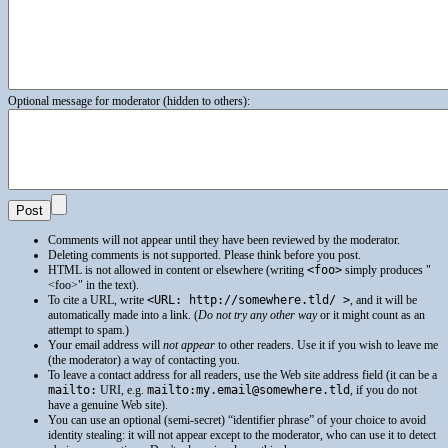
Optional message for moderator (hidden to others):
Comments will not appear until they have been reviewed by the moderator.
Deleting comments is not supported. Please think before you post.
HTML
is not allowed in content or elsewhere (writing
<foo>
simply produces
<foo>
in the text).
To cite a
URL
, write
<URL: http://somewhere.tld/ >
, and it will be
automatically made into a link. (
Do not try any other way
or it might count as an
attempt to spam.)
Your email address will
not appear
to other readers. Use it if you wish to leave me
(the moderator) a way of contacting you.
To leave a contact address for all readers, use the Web site address field (it can be a
mailto:
URI
, e.g.
mailto:my.email@somewhere.tld
, if you do not
have a genuine Web site).
You can use an optional (semi-secret) “identifier phrase” of your choice to avoid
identity stealing: it will not appear except to the moderator, who can use it to detect