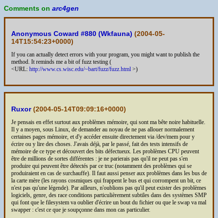
Comments on
arc4gen
Anonymous Coward #880 (Wkfauna)
(
2004-05-
14T15:54:23+0000
)
If you can actually detect errors with your program, you might want to publish the
method. It reminds me a bit of fuzz testing (
<URL:
http://www.cs.wisc.edu/~bart/fuzz/fuzz.html
>)
Ruxor
(
2004-05-14T09:09:16+0000
)
Je pensais en effet surtout aux problèmes mémoire, qui sont ma bête noire habituelle.
Il y a moyen, sous Linux, de demander au noyau de ne pas allouer normalement
certaines pages mémoire, et d'y accéder ensuite directement via /dev/mem pour y
écrire ou y lire des choses. J'avais déjà, par le passé, fait des tests intensifs de
mémoire de ce type et découvert des bits défectueux. Les problèmes CPU peuvent
être de millions de sortes différentes : je ne parierais pas qu'il ne peut pas s'en
produire qui peuvent être détectés par ce truc (notamment des problèmes qui se
produiraient en cas de surchauffe). Il faut aussi penser aux problèmes dans les bus de
la carte mère (les rayons cosmiques qui frappent le bus et qui corrompent un bit, ce
n'est pas qu'une légende). Par ailleurs, n'oublions pas qu'il peut exister des problèmes
logiciels, genre, des race conditions particulièrement subtiles dans des systèmes SMP
qui font que le filesystem va oublier d'écrire un bout du fichier ou que le swap va mal
swapper : c'est ce que je soupçonne dans mon cas particulier.