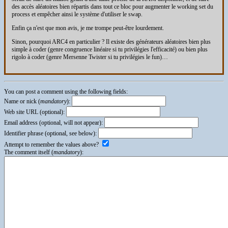
des accès aléatoires bien répartis dans tout ce bloc pour augmenter le working set du
process et empêcher ainsi le système d'utiliser le swap.
Enfin ça n'est que mon avis, je me trompe peut-être lourdement.
Sinon, pourquoi ARC4 en particulier ? Il existe des générateurs aléatoires bien plus
simple à coder (genre congruence linéaire si tu privilégies l'efficacité) ou bien plus
rigolo à coder (genre Mersenne Twister si tu privilégies le fun)…
You can post a comment using the following fields:
Name or nick (
mandatory
):
Web site URL (optional):
Email address (optional, will not appear):
Identifier phrase (optional, see below):
Attempt to remember the values above?
The comment itself (
mandatory
):