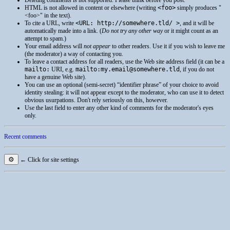
Deleting comments is not supported. Please think before you post.
HTML
is not allowed in content or elsewhere (writing
<foo>
simply produces
<foo>
in the text).
To cite a
URL
, write
<URL: http://somewhere.tld/ >
, and it will be
automatically made into a link. (
Do not try any other way
or it might count as an
attempt to spam.)
Your email address will
not appear
to other readers. Use it if you wish to leave me
(the moderator) a way of contacting you.
To leave a contact address for all readers, use the Web site address field (it can be a
mailto:
URI
, e.g.
mailto:my.email@somewhere.tld
, if you do not
have a genuine Web site).
You can use an optional (semi-secret) “identifier phrase” of your choice to avoid
identity stealing: it will not appear except to the moderator, who can use it to detect
obvious usurpations. Don't rely seriously on this, however.
Use the last field to enter any other kind of comments for the moderator's eyes
only.
Recent comments
⚙
← Click for site settings