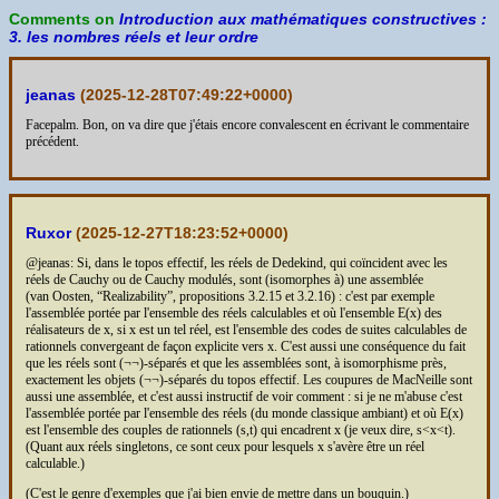
Comments on
Introduction aux mathématiques constructives :
3. les nombres réels et leur ordre
jeanas
(
2025-12-28T07:49:22+0000
)
Facepalm. Bon, on va dire que j'étais encore convalescent en écrivant le commentaire
précédent.
Ruxor
(
2025-12-27T18:23:52+0000
)
@jeanas: Si, dans le topos effectif, les réels de Dedekind, qui coïncident avec les
réels de Cauchy ou de Cauchy modulés, sont (isomorphes à) une assemblée
(van Oosten, “Realizability”, propositions 3.2.15 et 3.2.16) : c'est par exemple
l'assemblée portée par l'ensemble des réels calculables et où l'ensemble E(x) des
réalisateurs de x, si x est un tel réel, est l'ensemble des codes de suites calculables de
rationnels convergeant de façon explicite vers x. C'est aussi une conséquence du fait
que les réels sont (¬¬)-séparés et que les assemblées sont, à isomorphisme près,
exactement les objets (¬¬)-séparés du topos effectif. Les coupures de MacNeille sont
aussi une assemblée, et c'est aussi instructif de voir comment : si je ne m'abuse c'est
l'assemblée portée par l'ensemble des réels (du monde classique ambiant) et où E(x)
est l'ensemble des couples de rationnels (s,t) qui encadrent x (je veux dire, s<x<t).
(Quant aux réels singletons, ce sont ceux pour lesquels x s'avère être un réel
calculable.)
(C'est le genre d'exemples que j'ai bien envie de mettre dans un bouquin.)