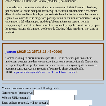
chose comme « la clôture de Cauchy (modulée ?) des rationnels ».
Je ne sais pas si ces notions de clôture ont vraiment un intérêt. Dans ZF classique,
par exemple, où on ne peut plus affirmer qu'une réunion dénombrable d'ensembles
dénombrables est dénombrable, on pourrait très bien étudier les ensembles qui sont
égaux à la clôture de leurs singletons par l'opération de réunion dénombrable : vu que
cette notion a été tellement peu étudiée qu'elle n'a même pas reçu un nom, je
soupçonne qu'elle n'est pas franchement passionnante, et qu'il en va de même, et pour
les mêmes raisons, de la notion de clôture de Cauchy. (Mais j'en dis un mot dans la
partie 4.)
jeanas
(
2025-12-25T18:13:45+0000
)
Comme je sais qu'a priori tu n'aimes pas HoTT, je ne m'étends pas, mais il est
intéressant de noter que dans ce contexte, il existe une construction à la Cauchy des
réels pour laquelle on peut prouver que les réels sont Cauchy-complets de manière
purement constructive, sans recourir à l'axiome du choix dénombrable.
<URL:
https://ncatlab.org/nlab/show/HoTT+book+real+number
>
You can post a comment using the following fields:
Name or nick (
mandatory
):
Web site URL (optional):
Email address (optional, will not appear):