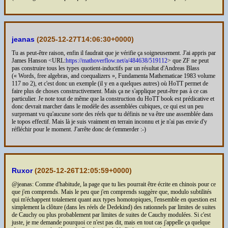
jeanas
(
2025-12-27T14:06:30+0000
)
Tu as peut-être raison, enfin il faudrait que je vérifie ça soigneusement. J'ai appris par
James Hanson <URL:
https://mathoverflow.net/a/484638/519112
> que ZF ne peut
pas construire tous les types quotient-inductifs par un résultat d'Andreas Blass
(« Words, free algebras, and coequalizers », Fundamenta Mathematicae 1983 volume
117 no 2), et c'est donc un exemple (il y en a quelques autres) où HoTT permet de
faire plus de choses constructivement. Mais ça ne s'applique peut-être pas à ce cas
particulier. Je note tout de même que la construction du HoTT book est prédicative et
donc devrait marcher dans le modèle des assemblées cubiques, ce qui est un peu
surprenant vu qu'aucune sorte des réels que tu définis ne va être une assemblée dans
le topos effectif. Mais là je suis vraiment en terrain inconnu et je n'ai pas envie d'y
réfléchir pour le moment. J'arrête donc de t'emmerder :-)
Ruxor
(
2025-12-26T12:05:59+0000
)
@jeanas: Comme d'habitude, la page que tu lies pourrait être écrite en chinois pour ce
que j'en comprends. Mais le peu que j'en comprends suggère que, modulo subtilités
qui m'échappent totalement quant aux types homotopiques, l'ensemble en question est
simplement la clôture (dans les réels de Dedekind) des rationnels par limites de suites
de Cauchy ou plus probablement par limites de suites de Cauchy modulées. Si c'est
juste, je me demande pourquoi ce n'est pas dit, mais en tout cas j'appelle ça quelque