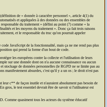
(définition de « donnée à caractère personnel », article 4(1) du
 automatisés et appliquées à des données ou des ensembles de
le « responsable du traitement » (défini au point (7) comme « la
nalités et les moyens du traitement ». Donc ça fait trois raisons
raitement, et le responsable du truc qu'on pourrait appeler
le code JavaScript de la fonctionnalité, mais ça ne me rend pas plus
disposition qui prend la forme d'un bout de code.
éger les européens contre la collecte et l'utilisation de leurs
xemple sur une donnée dont on n'a aucune connaissance ou aucun
nt et stockage de données personnelles (le RGPD ne se limite pas au
s manifestement absurdes, c'est qu'il y a un os ; le droit n'est pas
leur c** de façon inutile et n'auraient absolument pas besoin de
os, le test essentiel devrait être de savoir si l'utilisateur est
 RGPD. Comme quasiment tous les acteurs du système éducatif