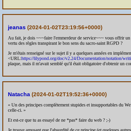
jeanas
(
2024-01-02T23:19:56+0000
)
Au fait, je dois ~~~faire l'emmerdeur de service~~~ vous offrir un 
vertu des règles transpirant le bon sens du sacro-saint RGPD ?
Je m'étais renseigné sur le sujet il y a quelques années en implém
<URL:
https://lilypond.org/doc/v2.24/Documentation/notation/writ
plaque, mais il m'avait semblé qu'il était obligatoire d'obtenir un
Natacha
(
2024-01-02T19:52:36+0000
)
« Un des principes complètement stupides et insupportables du Web e
celle-ci. »
Et est-ce que tu as essayé de ne *pas* faire du web ? ;-)
Je trouve amusant que l'absurdité de ce principe (et quelques autre