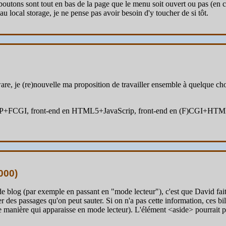
outons sont tout en bas de la page que le menu soit ouvert ou pas (en cl
au local storage, je ne pense pas avoir besoin d'y toucher de si tôt.
ware, je (re)nouvelle ma proposition de travailler ensemble à quelque ch
TP+FCGI, front-end en HTML5+JavaScrip, front-end en (F)CGI+HTML, 
000
)
 de blog (par exemple en passant en "mode lecteur"), c'est que David fait 
r des passages qu'on peut sauter. Si on n'a pas cette information, ces bil
anière qui apparaisse en mode lecteur). L'élément <aside> pourrait peut-