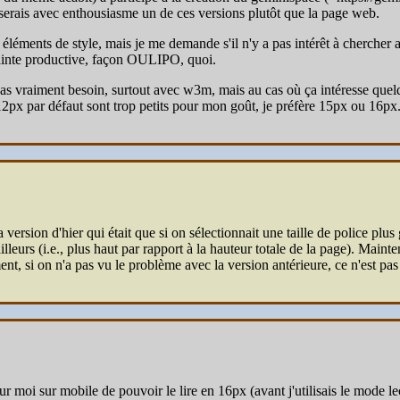
liserais avec enthousiasme un de ces versions plutôt que la page web.
léments de style, mais je me demande s'il n'y a pas intérêt à chercher a
rainte productive, façon OULIPO, quoi.
pas vraiment besoin, surtout avec w3m, mais au cas où ça intéresse quelqu
12px par défaut sont trop petits pour mon goût, je préfère 15px ou 16px
rsion d'hier qui était que si on sélectionnait une taille de police plus 
lleurs (i.e., plus haut par rapport à la hauteur totale de la page). Mainte
, si on n'a pas vu le problème avec la version antérieure, ce n'est pas
r moi sur mobile de pouvoir le lire en 16px (avant j'utilisais le mode l