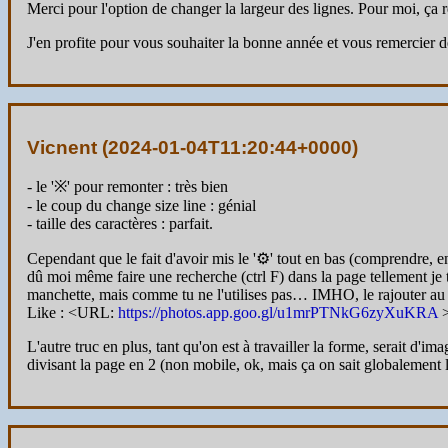
Merci pour l'option de changer la largeur des lignes. Pour moi, ça r
J'en profite pour vous souhaiter la bonne année et vous remercier de
Vicnent (
2024-01-04T11:20:44+0000
)
- le '※' pour remonter : très bien
- le coup du change size line : génial
- taille des caractères : parfait.
Cependant que le fait d'avoir mis le '⚙' tout en bas (comprendre, en
dû moi même faire une recherche (ctrl F) dans la page tellement je 
manchette, mais comme tu ne l'utilises pas… IMHO, le rajouter au for
Like : <URL:
https://photos.app.goo.gl/u1mrPTNkG6zyXuKRA
L'autre truc en plus, tant qu'on est à travailler la forme, serait d'
divisant la page en 2 (non mobile, ok, mais ça on sait globalement l