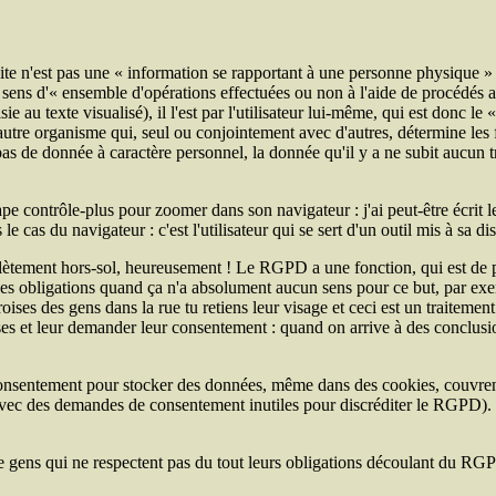
 site n'est pas une « information se rapportant à une personne physique » 
u sens d'« ensemble d'opérations effectuées ou non à l'aide de procédés
oisie au texte visualisé), il l'est par l'utilisateur lui-même, qui est donc 
utre organisme qui, seul ou conjointement avec d'autres, détermine les fi
 pas de donnée à caractère personnel, la donnée qu'il y a ne subit aucun t
tape contrôle-plus pour zoomer dans son navigateur : j'ai peut-être écrit 
e cas du navigateur : c'est l'utilisateur qui se sert d'un outil mis à sa 
ètement hors-sol, heureusement ! Le RGPD a une fonction, qui est de prot
des obligations quand ça n'a absolument aucun sens pour ce but, par e
ises des gens dans la rue tu retiens leur visage et ceci est un traiteme
ises et leur demander leur consentement : quand on arrive à des conclusion
nsentement pour stocker des données, même dans des cookies, couvrent 
ec des demandes de consentement inutiles pour discréditer le RGPD). En gr
ein de gens qui ne respectent pas du tout leurs obligations découlant du