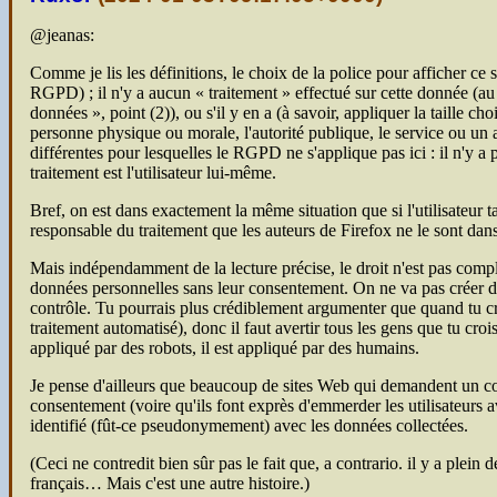
@jeanas:
Comme je lis les définitions, le choix de la police pour afficher ce
RGPD) ; il n'y a aucun « traitement » effectué sur cette donnée (a
données », point (2)), ou s'il y en a (à savoir, appliquer la taille ch
personne physique ou morale, l'autorité publique, le service ou un a
différentes pour lesquelles le RGPD ne s'applique pas ici : il n'y a
traitement est l'utilisateur lui-même.
Bref, on est dans exactement la même situation que si l'utilisateur 
responsable du traitement que les auteurs de Firefox ne le sont dans l
Mais indépendamment de la lecture précise, le droit n'est pas compl
données personnelles sans leur consentement. On ne va pas créer 
contrôle. Tu pourrais plus crédiblement argumenter que quand tu cro
traitement automatisé), donc il faut avertir tous les gens que tu cro
appliqué par des robots, il est appliqué par des humains.
Je pense d'ailleurs que beaucoup de sites Web qui demandent un co
consentement (voire qu'ils font exprès d'emmerder les utilisateurs av
identifié (fût-ce pseudonymement) avec les données collectées.
(Ceci ne contredit bien sûr pas le fait que, a contrario. il y a pl
français… Mais c'est une autre histoire.)