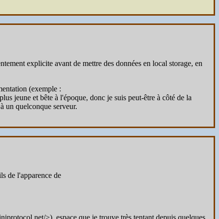
entement explicite avant de mettre des données en local storage, en
mentation (exemple :
 plus jeune et bête à l'époque, donc je suis peut-être à côté de la
s à un quelconque serveur.
ils de l'apparence de
niprotocol.net/>), espace que je trouve très tentant depuis quelques