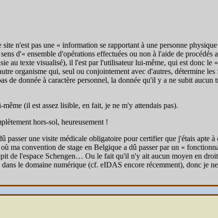
ce site n'est pas une « information se rapportant à une personne physique
u sens d'« ensemble d'opérations effectuées ou non à l'aide de procédés
oisie au texte visualisé), il l'est par l'utilisateur lui-même, qui est donc 
utre organisme qui, seul ou conjointement avec d'autres, détermine les fi
 pas de donnée à caractère personnel, la donnée qu'il y a ne subit aucun t
i-même (il est assez lisible, en fait, je ne m'y attendais pas).
mplètement hors-sol, heureusement !
 passer une visite médicale obligatoire pour certifier que j'étais apte 
r où ma convention de stage en Belgique a dû passer par un « fonctionna
pit de l'espace Schengen… Ou le fait qu'il n'y ait aucun moyen en droit 
e dans le domaine numérique (cf. eIDAS encore récemment), donc je ne