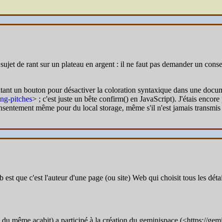
sujet de rant sur un plateau en argent : il ne faut pas demander un cons
entant un bouton pour désactiver la coloration syntaxique dans une docu
ing-pitches
> ; c'est juste un bête confirm() en JavaScript). J'étais encore
 consentement même pour du local storage, même s'il n'est jamais transmi
st que c'est l'auteur d'une page (ou site) Web qui choisit tous les déta
s du même acabit) a participé à la création du geminispace (<https://gemi