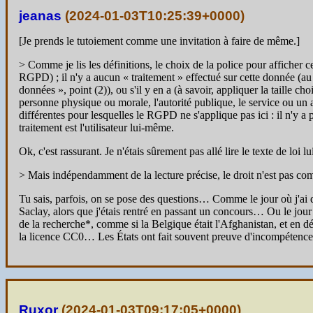
jeanas
(
2024-01-03T10:25:39+0000
)
[Je prends le tutoiement comme une invitation à faire de même.]
> Comme je lis les définitions, le choix de la police pour afficher 
RGPD) ; il n'y a aucun « traitement » effectué sur cette donnée (a
données », point (2)), ou s'il y en a (à savoir, appliquer la taille ch
personne physique ou morale, l'autorité publique, le service ou un a
différentes pour lesquelles le RGPD ne s'applique pas ici : il n'y a
traitement est l'utilisateur lui-même.
Ok, c'est rassurant. Je n'étais sûrement pas allé lire le texte de loi lu
> Mais indépendamment de la lecture précise, le droit n'est pas co
Tu sais, parfois, on se pose des questions… Comme le jour où j'ai dû
Saclay, alors que j'étais rentré en passant un concours… Ou le jou
de la recherche*, comme si la Belgique était l'Afghanistan, et en dé
la licence CC0… Les États ont fait souvent preuve d'incompétenc
Ruxor
(
2024-01-03T09:17:05+0000
)